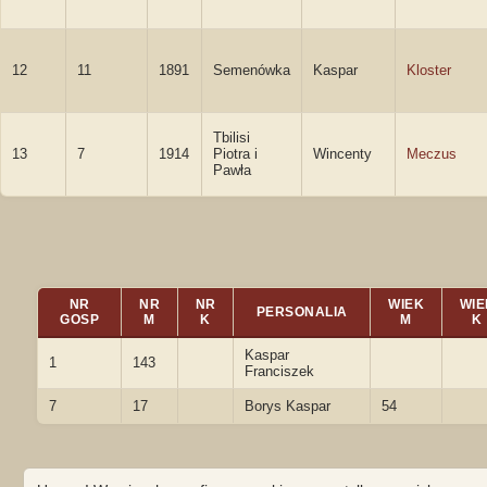
12
11
1891
Semenówka
Kaspar
Kloster
Tbilisi
13
7
1914
Piotra i
Wincenty
Meczus
Pawła
NR
NR
NR
WIEK
WIE
PERSONALIA
GOSP
M
K
M
K
Kaspar
1
143
Franciszek
7
17
Borys Kaspar
54