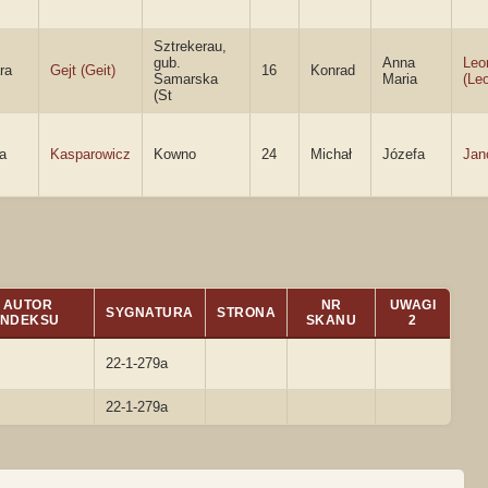
Sztrekerau,
gub.
Anna
Leo
ra
Gejt (Geit)
16
Konrad
Samarska
Maria
(Le
(St
a
Kasparowicz
Kowno
24
Michał
Józefa
Jan
AUTOR
NR
UWAGI
SYGNATURA
STRONA
INDEKSU
SKANU
2
22-1-279a
22-1-279a