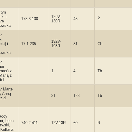
tyn
ki i
129V-
178-3-130
45
Ż
ra
130R
kowska
r
ki
192V-
ki] i
17-1-235
81
Ch
193R
nowska
r
er
rmer) z
1
4
Tb
Marią z
tel
r Marte
ą Anną
31
123
Tb
z d.
,
iaccy
ni, Leon
740-2-411
12V-13R
60
R
ewski,
Keller ż.