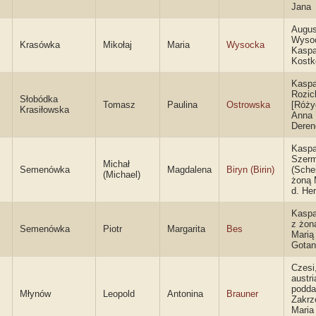
Jana
Augus
Wysoc
Krasówka
Mikołaj
Maria
Wysocka
Kaspa
Kost
Kaspa
Rozic
Słobódka
Tomasz
Paulina
Ostrowska
[Różyc
Krasiłowska
Anna
Dere
Kaspa
Szerm
Michał
Semenówka
Magdalena
Biryn (Birin)
(Sche
(Michael)
żoną 
d. Her
Kaspa
z żon
Semenówka
Piotr
Margarita
Bes
Marią 
Gotan
Czesi
austr
podda
Młynów
Leopold
Antonina
Brauner
Zakrz
Maria 