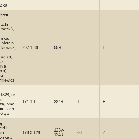
acka
hrztu,
racki
radzki),
ńska,
. Marcin
nkiewicz,
297-1-36
55R
Ł
owska,
sz
nia
nia),
ra
nkiewicz
1828, ur.
r
171-1-1
224R
1
R
za, prac.
a Illach
ołaja
aj
ki i
123V-
ra
178-3-129
66
Ż
124R
wska ż.