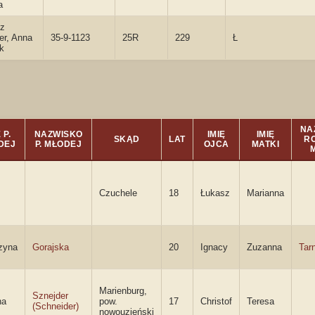
a
z
er, Anna
35-9-1123
25R
229
Ł
k
NA
 P.
NAZWISKO
IMIĘ
IMIĘ
SKĄD
LAT
R
DEJ
P. MŁODEJ
OJCA
MATKI
Czuchele
18
Łukasz
Marianna
zyna
Gorajska
20
Ignacy
Zuzanna
Tar
Marienburg,
Sznejder
na
pow.
17
Christof
Teresa
(Schneider)
nowouzieński