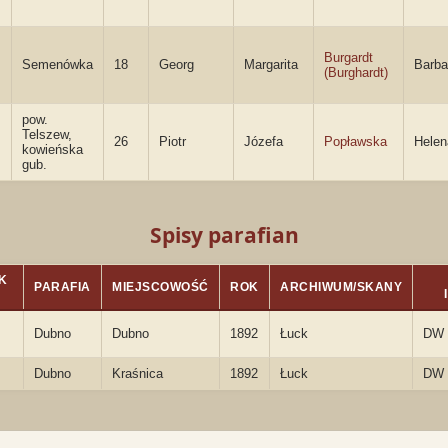
Burgardt
Semenówka
18
Georg
Margarita
Barba
(Burghardt)
pow.
Telszew,
26
Piotr
Józefa
Popławska
Helen
kowieńska
gub.
Spisy parafian
K
PARAFIA
MIEJSCOWOŚĆ
ROK
ARCHIWUM/SKANY
Dubno
Dubno
1892
Łuck
DW
Dubno
Kraśnica
1892
Łuck
DW