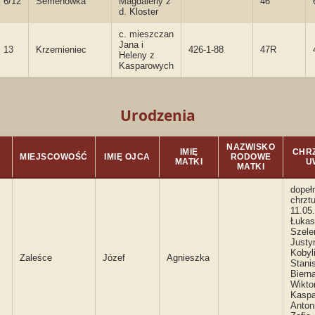
6/12
Semenówka
Magdaleny z
46
d. Kloster
c. mieszczan
Jana i
13
Krzemieniec
426-1-88
47R
Heleny z
Kasparowych
Urodzenia
NAZWISKO
IMIĘ
CHRZ
O
MIEJSCOWOŚĆ
IMIĘ OJCA
RODOWE
MATKI
U
MATKI
dopeł
chrzt
11.05
Łukas
Szele
Justy
Kobyl
Zaleśce
Józef
Agnieszka
Stani
Bierna
Wikto
Kaspa
Anton