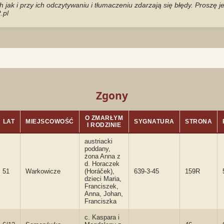
jak i przy ich odczytywaniu i tłumaczeniu zdarzają się błędy. Proszę 
.pl
Zgony
O ZMARŁYM
LAT
MIEJSCOWOŚĆ
SYGNATURA
STRONA
I RODZINIE
austriacki
poddany,
żona Anna z
d. Horaczek
51
Warkowicze
(Horáček),
639-3-45
159R
dzieci Maria,
Franciszek,
Anna, Johan,
Franciszka
c. Kaspara i