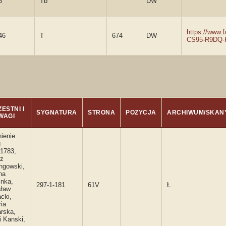
6
Tb
DW
https://www.
46
T
674
DW
CS95-R9DQ-
ESTNI I
SYGNATURA
STRONA
POZYCJA
ARCHIWUM/SKAN
WAGI
nienie
u
.1783,
z
ngowski,
na
inka,
297-1-181
61V
Ł
sław
cki,
ria
rska,
i Kanski,