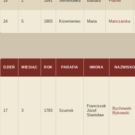
18
2
1891
Semenówka
Barbara
Płatner
24
5
1903
Krzemieniec
Maria
Manczarska
DZIEŃ
MIESIĄC
ROK
PARAFIA
IMIONA
NAZWISK
Franciszek
Bychowski
17
3
1783
Szumsk
Józef
Bykowski
Stanisław