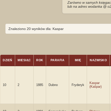
Zarówno w samych księgach 
lub na adres wodanka @ o2
Znaleziono 20 wyników dla: Kaspar
DZIEŃ
MIESIĄC
ROK
PARAFIA
IMIĘ
NAZWISKO
Kaspar
10
2
1885
Dubno
Fryderyk
(Kašpar)