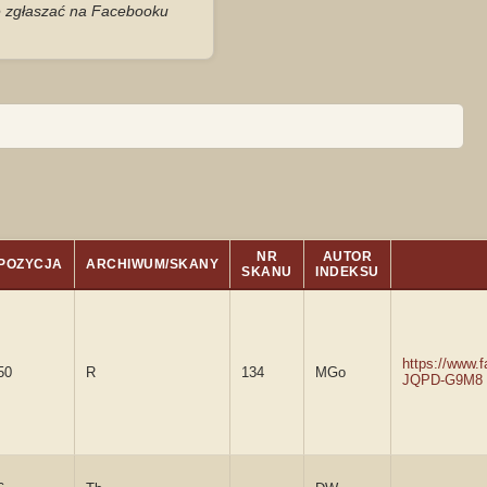
je zgłaszać na Facebooku
NR
AUTOR
POZYCJA
ARCHIWUM/SKANY
SKANU
INDEKSU
https://www.
50
R
134
MGo
JQPD-G9M8