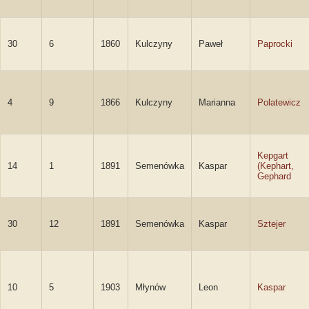
30
6
1860
Kulczyny
Paweł
Paprocki
4
9
1866
Kulczyny
Marianna
Polatewicz
Kepgart
14
1
1891
Semenówka
Kaspar
(Kephart,
Gephard
30
12
1891
Semenówka
Kaspar
Sztejer
10
5
1903
Młynów
Leon
Kaspar