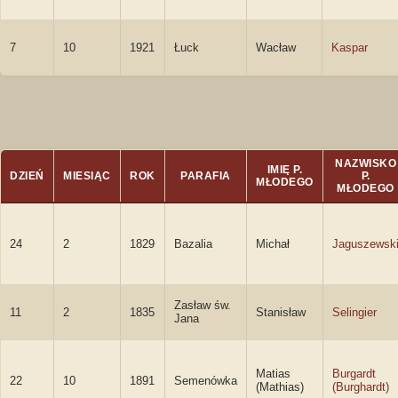
7
10
1921
Łuck
Wacław
Kaspar
NAZWISKO
IMIĘ P.
DZIEŃ
MIESIĄC
ROK
PARAFIA
P.
MŁODEGO
MŁODEGO
24
2
1829
Bazalia
Michał
Jaguszewsk
Zasław św.
11
2
1835
Stanisław
Selingier
Jana
Matias
Burgardt
22
10
1891
Semenówka
(Mathias)
(Burghardt)