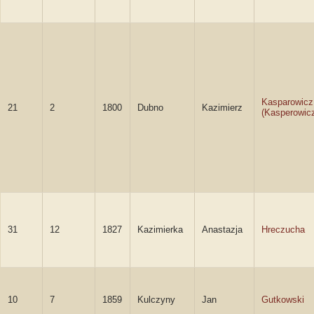
Kasparowicz
21
2
1800
Dubno
Kazimierz
(Kasperowic
31
12
1827
Kazimierka
Anastazja
Hreczucha
10
7
1859
Kulczyny
Jan
Gutkowski