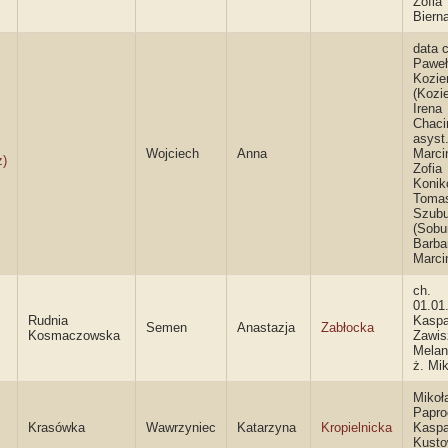
Zofia
Biern
data c
Paweł
Kozie
(Kozie
Irena
Chaci
asyst
Wojciech
Anna
Marci
z)
Zofia
Konik
Toma
Szubu
(Sobu
Barba
Marci
ch.
01.01.
Rudnia
Kaspa
Semen
Anastazja
Zabłocka
Kosmaczowska
Zawis
Melani
ż. Mik
Mikoł
Paproc
Krasówka
Wawrzyniec
Katarzyna
Kropielnicka
Kaspa
Kusto