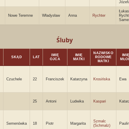
Józef
Łukas
Nowe Teremne
Władysław
Anna
Rychter
Rycht
Same
Śluby
NAZWISKO
IMIĘ
IMIĘ
IMIĘ
SKĄD
LAT
RODOWE
OJCA
MATKI
MŁO
MATKI
i
Czuchele
22
Franciszek
Katarzyna
Krosińska
Ewa
25
Antoni
Ludwika
Kaspari
Katar
Szmalc
Semenówka
18
Piotr
Margarita
Pauli
(Schmalz)