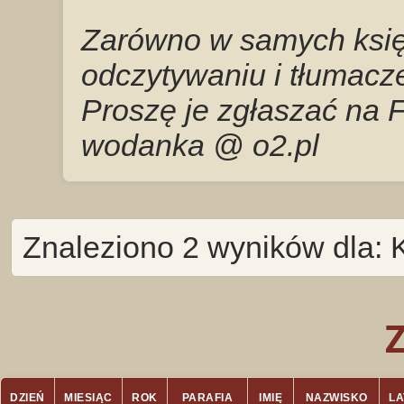
Zarówno w samych księg
odczytywaniu i tłumacze
Proszę je zgłaszać na 
wodanka @ o2.pl
Znaleziono 2 wyników dla:
DZIEŃ
MIESIĄC
ROK
PARAFIA
IMIĘ
NAZWISKO
LA