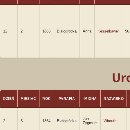
12
2
1863
Białogródka
Anna
Kesselbawer
56
Ur
DZIEŃ
MIESIĄC
ROK
PARAFIA
IMIONA
NAZWISKO
Jan
2
5
1864
Białogródka
Wimuth
Zygmunt