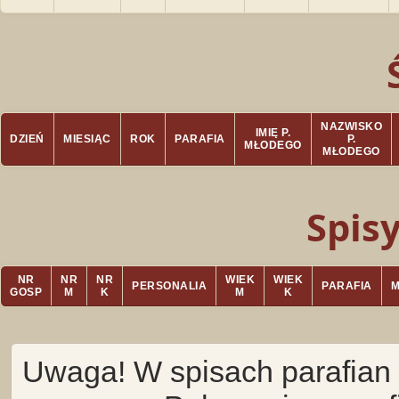
NAZWISKO
IMIĘ P.
DZIEŃ
MIESIĄC
ROK
PARAFIA
P.
MŁODEGO
MŁODEGO
Spis
NR
NR
NR
WIEK
WIEK
PERSONALIA
PARAFIA
GOSP
M
K
M
K
Uwaga! W spisach parafian 