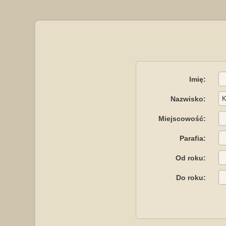
Imię:
Nazwisko:
Miejscowość:
Parafia:
Od roku:
Do roku: