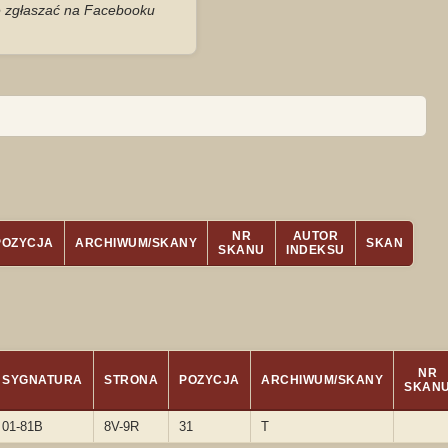
je zgłaszać na Facebooku
NR
AUTOR
POZYCJA
ARCHIWUM/SKANY
SKAN
SKANU
INDEKSU
NR
SYGNATURA
STRONA
POZYCJA
ARCHIWUM/SKANY
SKAN
01-81B
8V-9R
31
T