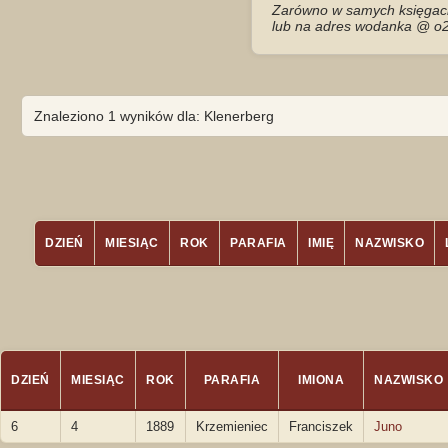
Zarówno w samych księgach 
lub na adres wodanka @ o2
Znaleziono 1 wyników dla: Klenerberg
DZIEŃ
MIESIĄC
ROK
PARAFIA
IMIĘ
NAZWISKO
DZIEŃ
MIESIĄC
ROK
PARAFIA
IMIONA
NAZWISKO
6
4
1889
Krzemieniec
Franciszek
Juno