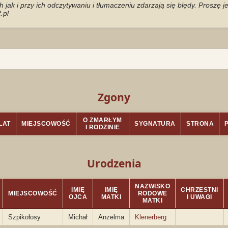
jak i przy ich odczytywaniu i tłumaczeniu zdarzają się błędy. Proszę 
.pl
Zgony
O ZMARŁYM
LAT
MIEJSCOWOŚĆ
SYGNATURA
STRONA
I RODZINIE
Urodzenia
NAZWISKO
IMIĘ
IMIĘ
CHRZESTNI
MIEJSCOWOŚĆ
RODOWE
OJCA
MATKI
I UWAGI
MATKI
Szpikołosy
Michał
Anzelma
Klenerberg