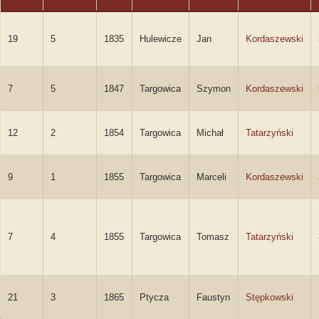
19
5
1835
Hulewicze
Jan
Kordaszewski
7
5
1847
Targowica
Szymon
Kordaszewski
12
2
1854
Targowica
Michał
Tatarzyński
9
1
1855
Targowica
Marceli
Kordaszewski
7
4
1855
Targowica
Tomasz
Tatarzyński
21
3
1865
Ptycza
Faustyn
Stępkowski