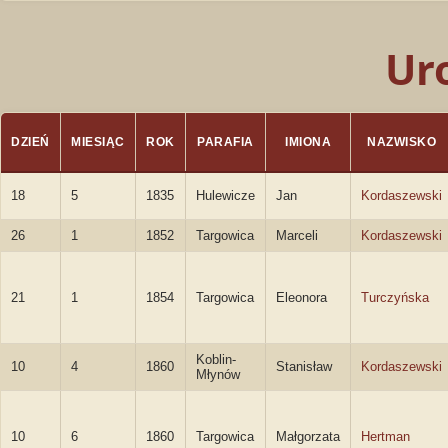
Ur
DZIEŃ
MIESIĄC
ROK
PARAFIA
IMIONA
NAZWISKO
18
5
1835
Hulewicze
Jan
Kordaszewski
26
1
1852
Targowica
Marceli
Kordaszewski
21
1
1854
Targowica
Eleonora
Turczyńska
Koblin-
10
4
1860
Stanisław
Kordaszewski
Młynów
10
6
1860
Targowica
Małgorzata
Hertman