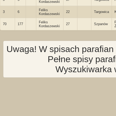
Kordaszewski
Feliks
3
6
22
Targowica
Kordaszewski
Feliks
70
177
27
Szpanów
Kordaszewski
Uwaga! W spisach parafian 
Pełne spisy para
Wyszukiwarka 