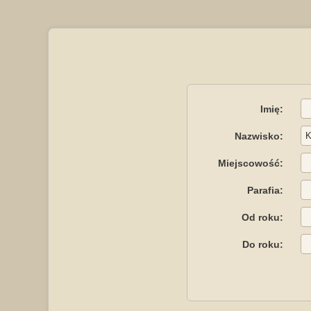
Imię:
Nazwisko:
Miejscowość:
Parafia:
Od roku:
Do roku: