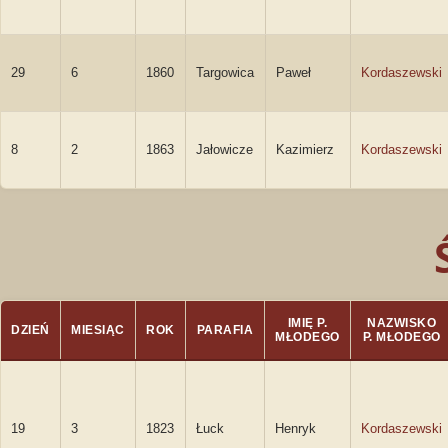
29
6
1860
Targowica
Paweł
Kordaszewski
8
2
1863
Jałowicze
Kazimierz
Kordaszewski
IMIĘ P.
NAZWISKO
DZIEŃ
MIESIĄC
ROK
PARAFIA
MŁODEGO
P. MŁODEGO
19
3
1823
Łuck
Henryk
Kordaszewski