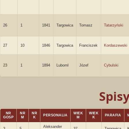
26
1
1841
Targowica
Tomasz
Tatarzyński
27
10
1846
Targowica
Franciszek
Kordaszewski
23
1
1894
Luboml
Józef
Cybulski
Spis
NR
NR
NR
WIEK
WIEK
PERSONALIA
PARAFIA
GOSP
M
K
M
K
Aleksander
3
5
37
Targowica