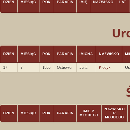
DZIEŃ
MIESIĄC
ROK
PARAFIA
IMIĘ
NAZWISKO
LAT
Ur
DZIEŃ
MIESIĄC
ROK
PARAFIA
IMIONA
NAZWISKO
M
17
7
1855
Ostrówki
Julia
Klocyk
Os
NAZWISKO
IMIĘ P.
DZIEŃ
MIESIĄC
ROK
PARAFIA
P.
MŁODEGO
MŁODEGO