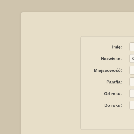
Imię:
Nazwisko:
Miejscowość:
Parafia:
Od roku:
Do roku: