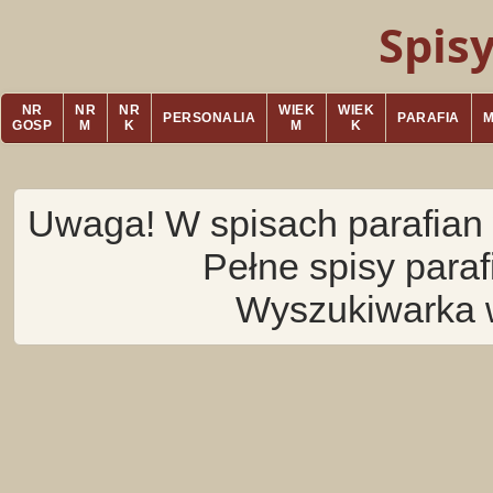
Spis
NR
NR
NR
WIEK
WIEK
PERSONALIA
PARAFIA
GOSP
M
K
M
K
Uwaga! W spisach parafian 
Pełne spisy para
Wyszukiwarka 