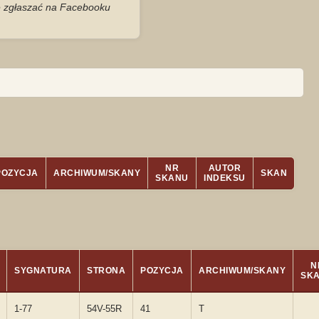
je zgłaszać na Facebooku
NR
AUTOR
POZYCJA
ARCHIWUM/SKANY
SKAN
SKANU
INDEKSU
N
SYGNATURA
STRONA
POZYCJA
ARCHIWUM/SKANY
SK
1-77
54V-55R
41
T