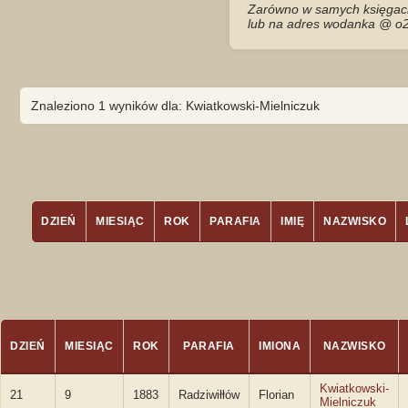
Zarówno w samych księgach 
lub na adres wodanka @ o2
Znaleziono 1 wyników dla: Kwiatkowski-Mielniczuk
DZIEŃ
MIESIĄC
ROK
PARAFIA
IMIĘ
NAZWISKO
DZIEŃ
MIESIĄC
ROK
PARAFIA
IMIONA
NAZWISKO
Kwiatkowski-
21
9
1883
Radziwiłłów
Florian
Mielniczuk