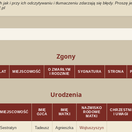
jak i przy ich odczytywaniu i tłumaczeniu zdarzają się błędy. Proszę 
.pl
Zgony
O ZMARŁYM
LAT
MIEJSCOWOŚĆ
SYGNATURA
STRONA
I RODZINIE
Urodzenia
NAZWISKO
IMIĘ
IMIĘ
CHRZESTNI
MIEJSCOWOŚĆ
RODOWE
OJCA
MATKI
I UWAGI
MATKI
Sestratyn
Tadeusz
Agnieszka
Wojtuszyszyn