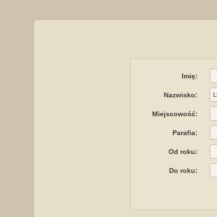
Imię:
Nazwisko:
Miejscowość:
Parafia:
Od roku:
Do roku: