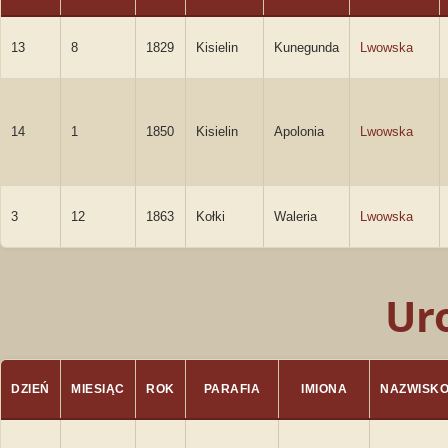
13
8
1829
Kisielin
Kunegunda
Lwowska
14
1
1850
Kisielin
Apolonia
Lwowska
3
12
1863
Kołki
Waleria
Lwowska
Ur
DZIEŃ
MIESIĄC
ROK
PARAFIA
IMIONA
NAZWISK