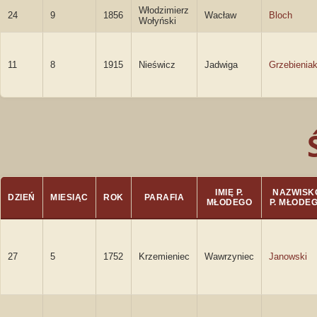
Włodzimierz
24
9
1856
Wacław
Bloch
Wołyński
11
8
1915
Nieświcz
Jadwiga
Grzebienia
IMIĘ P.
NAZWISK
DZIEŃ
MIESIĄC
ROK
PARAFIA
MŁODEGO
P. MŁODE
27
5
1752
Krzemieniec
Wawrzyniec
Janowski