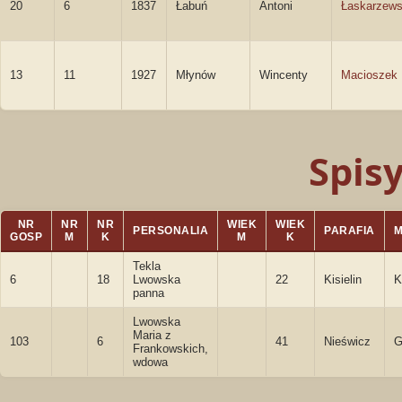
20
6
1837
Łabuń
Antoni
Łaskarzews
13
11
1927
Młynów
Wincenty
Macioszek
Spis
NR
NR
NR
WIEK
WIEK
PERSONALIA
PARAFIA
GOSP
M
K
M
K
Tekla
6
18
Lwowska
22
Kisielin
K
panna
Lwowska
Maria z
103
6
41
Nieświcz
G
Frankowskich,
wdowa