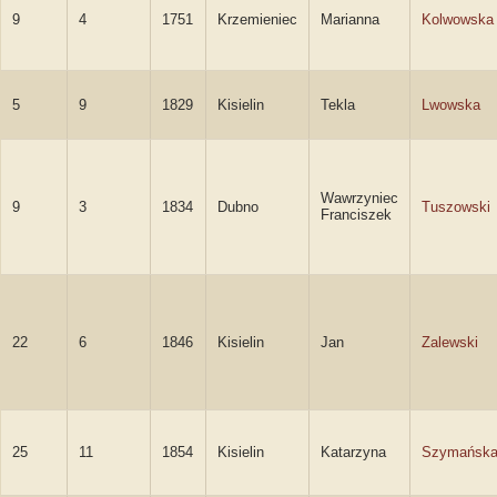
9
4
1751
Krzemieniec
Marianna
Kolwowska
5
9
1829
Kisielin
Tekla
Lwowska
Wawrzyniec
9
3
1834
Dubno
Tuszowski
Franciszek
22
6
1846
Kisielin
Jan
Zalewski
25
11
1854
Kisielin
Katarzyna
Szymańsk