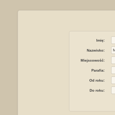
Imię:
Nazwisko:
Miejscowość:
Parafia:
Od roku:
Do roku: