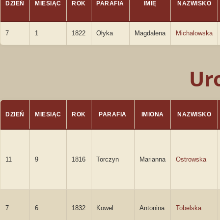
DZIEŃ
MIESIĄC
ROK
PARAFIA
IMIĘ
NAZWISKO
7
1
1822
Ołyka
Magdalena
Michalowska
Ur
DZIEŃ
MIESIĄC
ROK
PARAFIA
IMIONA
NAZWISKO
11
9
1816
Torczyn
Marianna
Ostrowska
7
6
1832
Kowel
Antonina
Tobelska