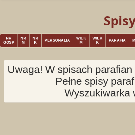
Spis
NR
NR
NR
WIEK
WIEK
PERSONALIA
PARAFIA
GOSP
M
K
M
K
Uwaga! W spisach parafian 
Pełne spisy para
Wyszukiwarka 