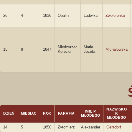
26
4
1836
Opalin
Ludwika
Zwolerenko
Międzyrzec
Maria
15
8
1847
Michalowska
Korecki
Józefa
NAZWISKO
IMIĘ P.
DZIEŃ
MIESIĄC
ROK
PARAFIA
P.
MŁODEGO
MŁODEGO
14
5
1850
Żytomierz
Aleksander
Geredorf