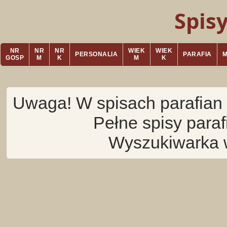
Spis
NR
NR
NR
WIEK
WIEK
PERSONALIA
PARAFIA
GOSP
M
K
M
K
Uwaga! W spisach parafian 
Pełne spisy para
Wyszukiwarka 