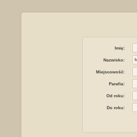
Imię:
Nazwisko:
Miejscowość:
Parafia:
Od roku:
Do roku: