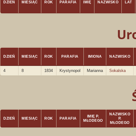
DZIEŃ
MIESIĄC
ROK
PARAFIA
IMIĘ
NAZWISKO
LAT
Ur
DZIEŃ
MIESIĄC
ROK
PARAFIA
IMIONA
NAZWISKO
4
8
1834
Krystynopol
Marianna
Sokalska
NAZWISKO
IMIĘ P.
DZIEŃ
MIESIĄC
ROK
PARAFIA
P.
MŁODEGO
MŁODEGO