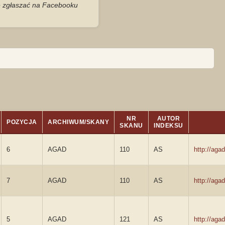
je zgłaszać na Facebooku
NR
AUTOR
POZYCJA
ARCHIWUM/SKANY
SKANU
INDEKSU
6
AGAD
110
AS
http://ag
7
AGAD
110
AS
http://ag
5
AGAD
121
AS
http://ag