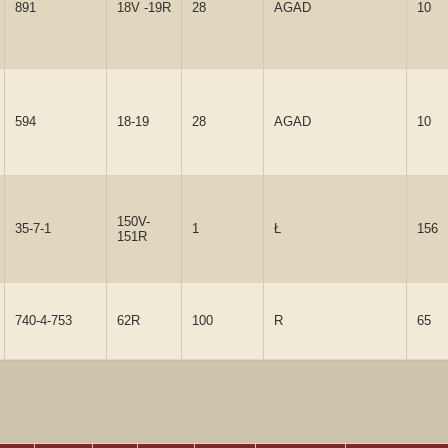
891
18V -19R
28
AGAD
10
594
18-19
28
AGAD
10
150V-
35-7-1
1
Ł
156
151R
740-4-753
62R
100
R
65