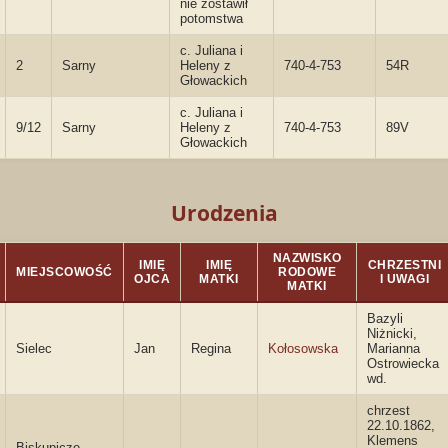
nie zostawił
potomstwa
c. Juliana i
2
Sarny
Heleny z
740-4-753
54R
Głowackich
c. Juliana i
9/12
Sarny
Heleny z
740-4-753
89V
Głowackich
Urodzenia
NAZWISKO
IMIĘ
IMIĘ
CHRZESTNI
MIEJSCOWOŚĆ
RODOWE
OJCA
MATKI
I UWAGI
MATKI
Bazyli
Niżnicki,
Sielec
Jan
Regina
Kołosowska
Marianna
Ostrowiecka
wd.
chrzest
22.10.1862,
Klemens
Biskupicze