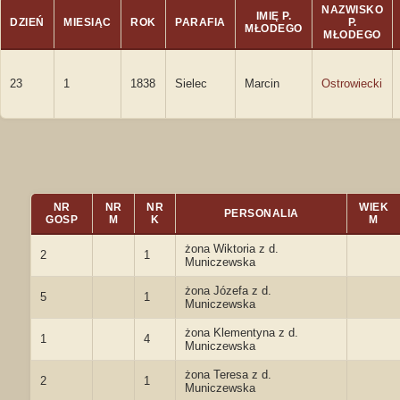
NAZWISKO
IMIĘ P.
DZIEŃ
MIESIĄC
ROK
PARAFIA
P.
MŁODEGO
MŁODEGO
23
1
1838
Sielec
Marcin
Ostrowiecki
NR
NR
NR
WIEK
PERSONALIA
GOSP
M
K
M
żona Wiktoria z d.
2
1
Municzewska
żona Józefa z d.
5
1
Municzewska
żona Klementyna z d.
1
4
Municzewska
żona Teresa z d.
2
1
Municzewska