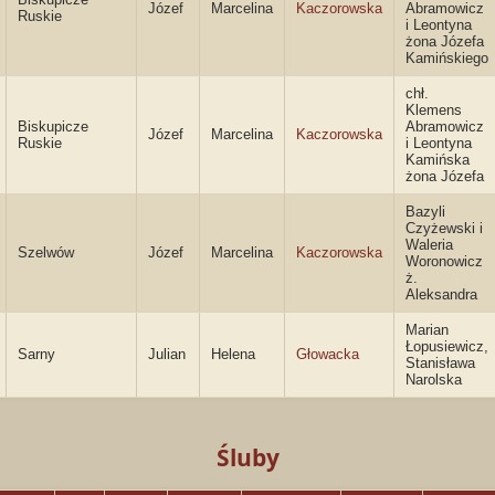
Józef
Marcelina
Kaczorowska
Abramowicz
Ruskie
i Leontyna
żona Józefa
Kamińskiego
chł.
Klemens
Biskupicze
Abramowicz
Józef
Marcelina
Kaczorowska
Ruskie
i Leontyna
Kamińska
żona Józefa
Bazyli
Czyżewski i
Waleria
Szelwów
Józef
Marcelina
Kaczorowska
Woronowicz
ż.
Aleksandra
Marian
Łopusiewicz,
Sarny
Julian
Helena
Głowacka
Stanisława
Narolska
Śluby