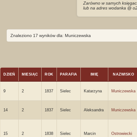
Zarówno w samych księgach 
lub na adres wodanka @ o2
Znaleziono 17 wyników dla: Municzewska
DZIEŃ
MIESIĄC
ROK
PARAFIA
IMIĘ
NAZWISKO
9
2
1837
Sielec
Katarzyna
Municzewska
14
2
1837
Sielec
Aleksandra
Municzewska
15
2
1838
Sielec
Marcin
Ostrowiecki