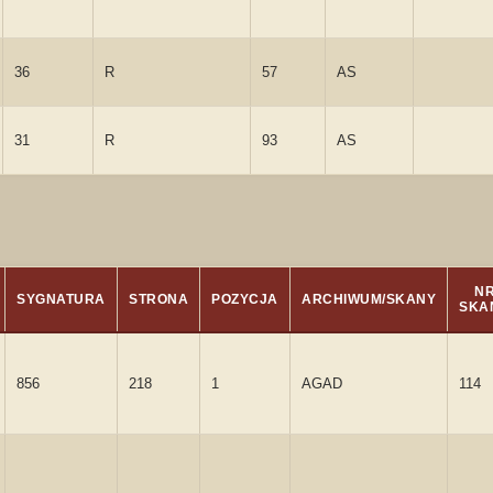
36
R
57
AS
31
R
93
AS
N
SYGNATURA
STRONA
POZYCJA
ARCHIWUM/SKANY
SKA
856
218
1
AGAD
114