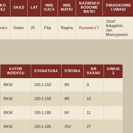
NAZWISKO
SKO
IMIĘ
IMIĘ
ŚWIADKOWIE
SKĄD
LAT
RODOWE
DEJ
OJCA
MATKI
I UWAGI
MATKI
Józef
Adugalski,
wska
Sielec
20
Filip
Regina
Rusiewicz?
Jan
Mierzyjewski
AUTOR
NR
UWAGI
SYGNATURA
STRONA
INDEKSU
SKANU
2
BKW
193-1-150
8R
9
BKW
193-1-150
9R
10
BKW
193-1-185
9V
11
BKW
193-1-185
25V
27