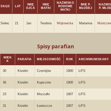
NAZWISKO
IMIĘ
IMIĘ
IMIĘ P.
NAZWI
SKĄD
LAT
RODOWE
OJCA
MATKI
MŁODEJ
P. MŁO
MATKI
Sielec
21
Jan
Teodora
Wojtowicka
Marianna
Municze
Spisy parafian
WIEK
PARAFIA
MIEJSCOWOŚĆ
ROK
ARCHIWUM/SKANY
K
30
Kisielin
Czernijów
1900
Ł/FS
36
Kisielin
Kupiczów
1900
Ł/FS
23
Kisielin
Moczułki
1907
Ł/FS
31
Kisielin
Łowiszcze
1907
Ł/FS