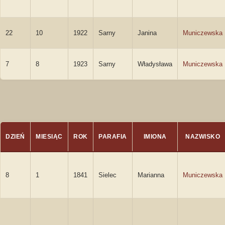
22
10
1922
Sarny
Janina
Municzewska
7
8
1923
Sarny
Władysława
Municzewska
DZIEŃ
MIESIĄC
ROK
PARAFIA
IMIONA
NAZWISKO
8
1
1841
Sielec
Marianna
Municzewska