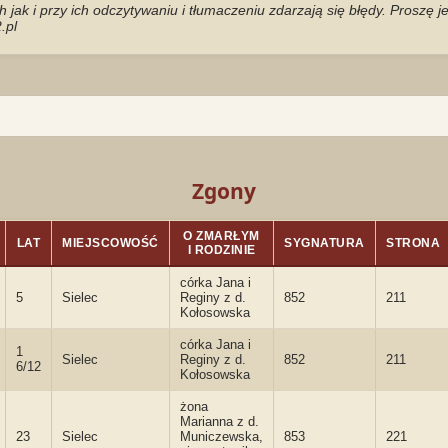
jak i przy ich odczytywaniu i tłumaczeniu zdarzają się błędy. Proszę 
.pl
Zgony
O ZMARŁYM
LAT
MIEJSCOWOŚĆ
SYGNATURA
STRONA
I RODZINIE
córka Jana i
5
Sielec
Reginy z d.
852
211
Kołosowska
córka Jana i
1
Sielec
Reginy z d.
852
211
6/12
Kołosowska
żona
Marianna z d.
23
Sielec
Municzewska,
853
221