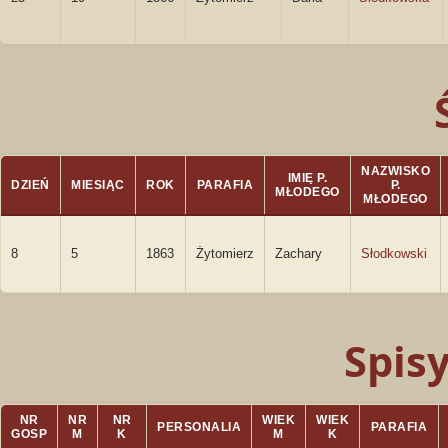
NAZWISKO
IMIĘ P.
DZIEŃ
MIESIĄC
ROK
PARAFIA
P.
MŁODEGO
MŁODEGO
8
5
1863
Żytomierz
Zachary
Słodkowski
Spis
NR
NR
NR
WIEK
WIEK
PERSONALIA
PARAFIA
GOSP
M
K
M
K