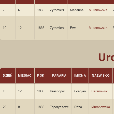
7
6
1866
Żytomierz
Marianna
Muranowska
19
12
1866
Żytomierz
Ewa
Muranowska
Ur
DZIEŃ
MIESIĄC
ROK
PARAFIA
IMIONA
NAZWISKO
15
12
1830
Krasnopol
Gracjan
Baranowski
29
8
1836
Toporyszcze
Róża
Muranowska