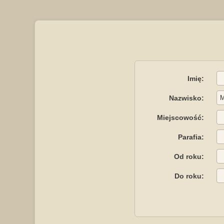
Imię:
Nazwisko:
Miejscowość:
Parafia:
Od roku:
Do roku: