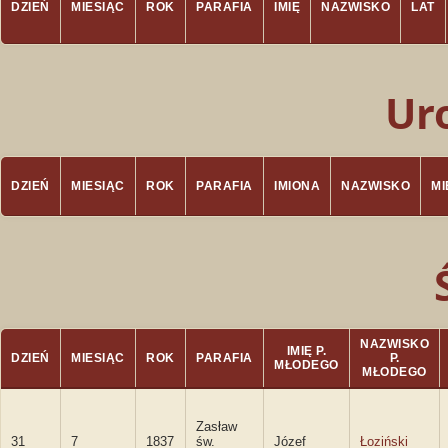
DZIEŃ
MIESIĄC
ROK
PARAFIA
IMIĘ
NAZWISKO
LAT
Ur
DZIEŃ
MIESIĄC
ROK
PARAFIA
IMIONA
NAZWISKO
M
NAZWISKO
IMIĘ P.
DZIEŃ
MIESIĄC
ROK
PARAFIA
P.
MŁODEGO
MŁODEGO
Zasław
31
7
1837
św.
Józef
Łoziński