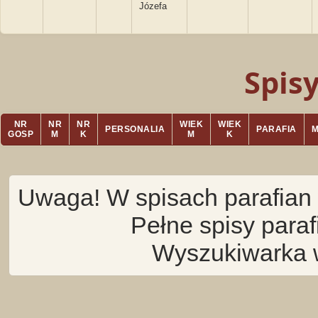
Józefa
Spis
NR
NR
NR
WIEK
WIEK
PERSONALIA
PARAFIA
GOSP
M
K
M
K
Uwaga! W spisach parafian 
Pełne spisy para
Wyszukiwarka 