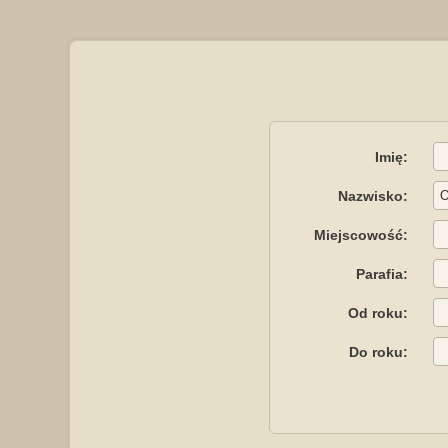
Imię:
Nazwisko:
Miejscowość:
Parafia:
Od roku:
Do roku: