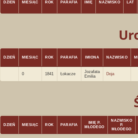
DZIEŃ
MIESIĄC
ROK
PARAFIA
IMIĘ
NAZWISKO
LAT
Ur
DZIEŃ
MIESIĄC
ROK
PARAFIA
IMIONA
NAZWISKO
M
Jozafata
0
1841
Łokacze
Doja
Emilia
NAZWISKO
IMIĘ P.
DZIEŃ
MIESIĄC
ROK
PARAFIA
P.
MŁODEGO
MŁODEGO