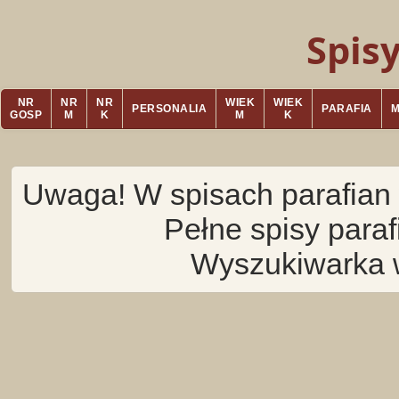
Spis
NR
NR
NR
WIEK
WIEK
PERSONALIA
PARAFIA
GOSP
M
K
M
K
Uwaga! W spisach parafian 
Pełne spisy para
Wyszukiwarka 