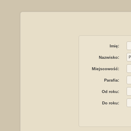
Imię:
Nazwisko:
Miejscowość:
Parafia:
Od roku:
Do roku: