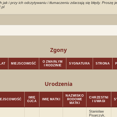
jak i przy ich odczytywaniu i tłumaczeniu zdarzają się błędy. Proszę 
.pl
Zgony
O ZMARŁYM
LAT
MIEJSCOWOŚĆ
SYGNATURA
STRONA
I RODZINIE
Urodzenia
NAZWISKO
IMIĘ
CHRZESTNI
IEJSCOWOŚĆ
IMIĘ MATKI
RODOWE
S
OJCA
I UWAGI
MATKI
Stanisław
Pisarczyk,