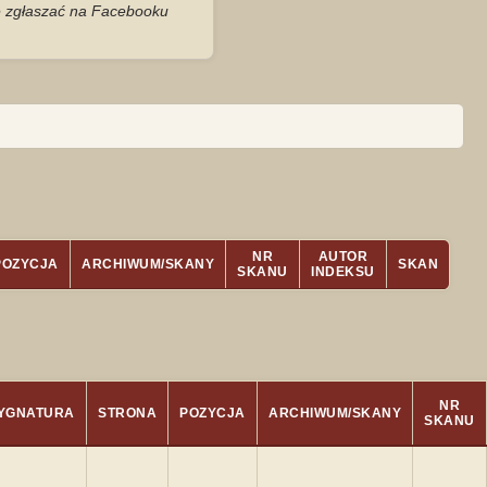
je zgłaszać na Facebooku
NR
AUTOR
POZYCJA
ARCHIWUM/SKANY
SKAN
SKANU
INDEKSU
NR
YGNATURA
STRONA
POZYCJA
ARCHIWUM/SKANY
SKANU