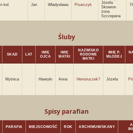
Józefa
in kol.
Jan
Władysława
Pisarczyk
7
Skowron
żona
Szczepana
Śluby
NAZWISKO
IMIĘ
IMIĘ
IMIĘ P.
NA
SKĄD
LAT
RODOWE
OJCA
MATKI
MŁODEJ
MATKI
Mytnica
Hawryło
Anna
Hernsiuczek?
Józefa
Pó
Spisy parafian
A
PARAFIA
MIEJSCOWOŚĆ
ROK
ARCHIWUM/SKANY
I