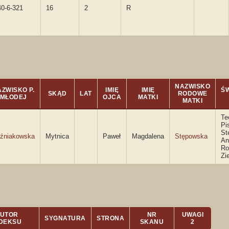
40-6-321
16
2
R
NAZWISKO
ZWISKO P.
IMIĘ
IMIĘ
Ś
SKĄD
LAT
RODOWE
MŁODEJ
OJCA
MATKI
MATKI
Te
Pi
St
źniakowska
Mytnica
Paweł
Magdalena
Stępowska
An
R
Zi
UTOR
NR
UWAGI
SYGNATURA
STRONA
NDEKSU
SKANU
2