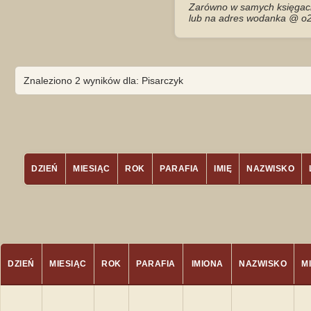
Zarówno w samych księgach 
lub na adres wodanka @ o2
Znaleziono 2 wyników dla: Pisarczyk
DZIEŃ
MIESIĄC
ROK
PARAFIA
IMIĘ
NAZWISKO
DZIEŃ
MIESIĄC
ROK
PARAFIA
IMIONA
NAZWISKO
M