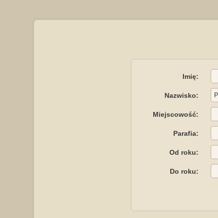
Imię:
Nazwisko:
Miejscowość:
Parafia:
Od roku:
Do roku: