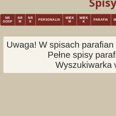
Spis
NR
NR
NR
WIEK
WIEK
PERSONALIA
PARAFIA
GOSP
M
K
M
K
Uwaga! W spisach parafian 
Pełne spisy para
Wyszukiwarka 