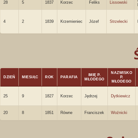
28
5
1837
Korzec
Feliks
Lissowski
4
2
1839
Krzemieniec
Józef
Strzelecki
NAZWISKO
IMIĘ P.
DZIEŃ
MIESIĄC
ROK
PARAFIA
P.
MŁODEGO
MŁODEGO
25
9
1827
Korzec
Jędrzej
Dytkiewicz
20
8
1851
Równe
Franciszek
Woźnicki