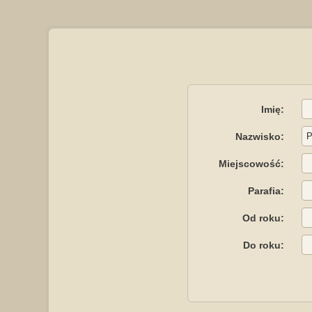
Imię:
Nazwisko:
Miejscowość:
Parafia:
Od roku:
Do roku: