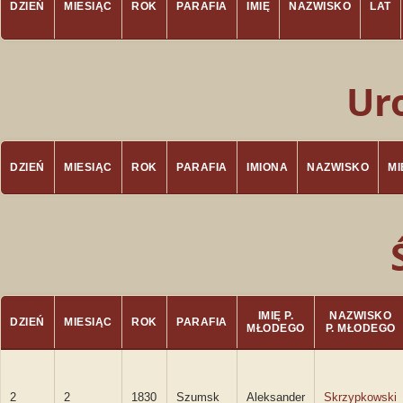
DZIEŃ
MIESIĄC
ROK
PARAFIA
IMIĘ
NAZWISKO
LAT
Ur
DZIEŃ
MIESIĄC
ROK
PARAFIA
IMIONA
NAZWISKO
M
IMIĘ P.
NAZWISKO
DZIEŃ
MIESIĄC
ROK
PARAFIA
MŁODEGO
P. MŁODEGO
2
2
1830
Szumsk
Aleksander
Skrzypkowski