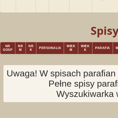
Spis
NR
NR
NR
WIEK
WIEK
PERSONALIA
PARAFIA
GOSP
M
K
M
K
Uwaga! W spisach parafian 
Pełne spisy para
Wyszukiwarka 