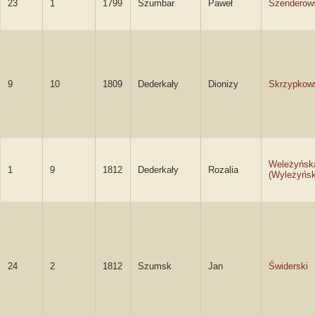
23
1
1799
Szumbar
Paweł
Szenderow
9
10
1809
Dederkały
Dionizy
Skrzypkow
Weleżyńsk
1
9
1812
Dederkały
Rozalia
(Wyleżyńsk
24
2
1812
Szumsk
Jan
Świderski