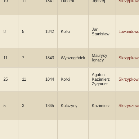
10
11
1841
Luboml
Jędrzej
Skrzypkow
Jan
8
5
1842
Kołki
Lewandows
Stanisław
Maurycy
11
7
1843
Wyszogródek
Skrzypkow
Ignacy
Agaton
25
11
1844
Kołki
Kazimierz
Skrzypkow
Zygmunt
5
3
1845
Kulczyny
Kazimierz
Skrzyszew