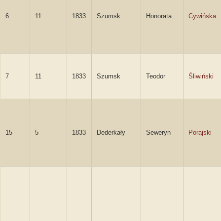
6
11
1833
Szumsk
Honorata
Cywińska
7
11
1833
Szumsk
Teodor
Śliwiński
15
5
1833
Dederkały
Seweryn
Porajski