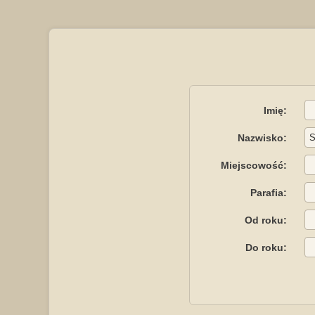
Imię:
Nazwisko:
Miejscowość:
Parafia:
Od roku:
Do roku: