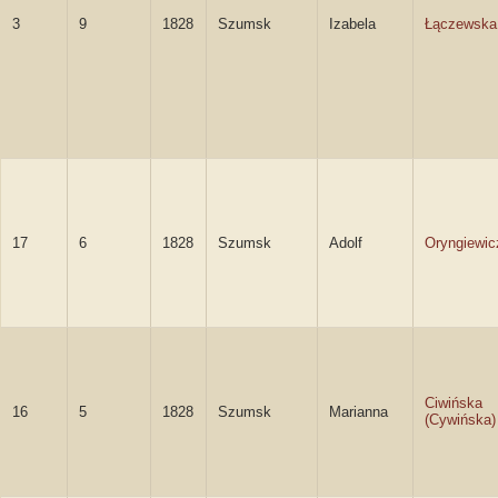
3
9
1828
Szumsk
Izabela
Łączewska
17
6
1828
Szumsk
Adolf
Oryngiewic
Ciwińska
16
5
1828
Szumsk
Marianna
(Cywińska)