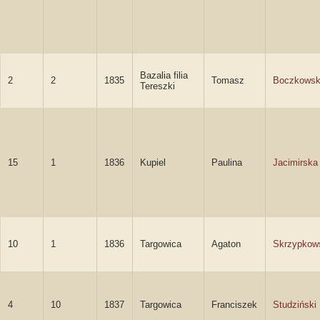
Bazalia filia
2
2
1835
Tomasz
Boczkowsk
Tereszki
15
1
1836
Kupiel
Paulina
Jacimirska
10
1
1836
Targowica
Agaton
Skrzypkow
4
10
1837
Targowica
Franciszek
Studziński