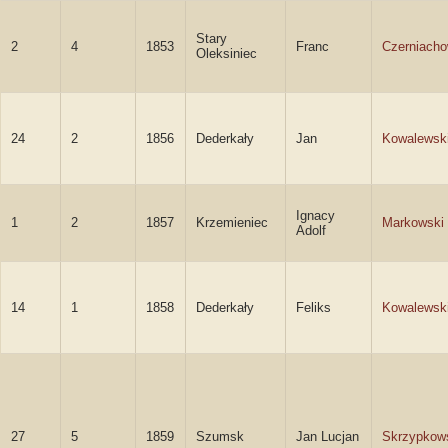
Stary
2
4
1853
Franc
Czerniacho
Oleksiniec
24
2
1856
Dederkały
Jan
Kowalewsk
Ignacy
1
2
1857
Krzemieniec
Markowski
Adolf
14
1
1858
Dederkały
Feliks
Kowalewsk
27
5
1859
Szumsk
Jan Lucjan
Skrzypkow