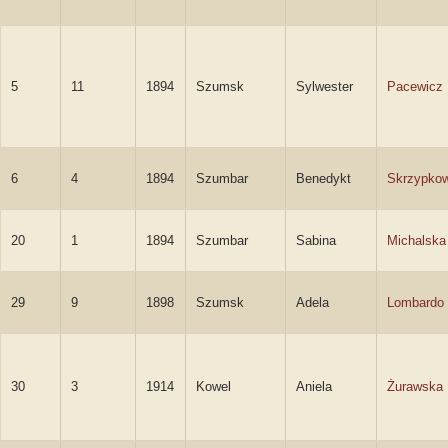
5
11
1894
Szumsk
Sylwester
Pacewicz
6
4
1894
Szumbar
Benedykt
Skrzypkow
20
1
1894
Szumbar
Sabina
Michalska
29
9
1898
Szumsk
Adela
Lombardo
30
3
1914
Kowel
Aniela
Żurawska