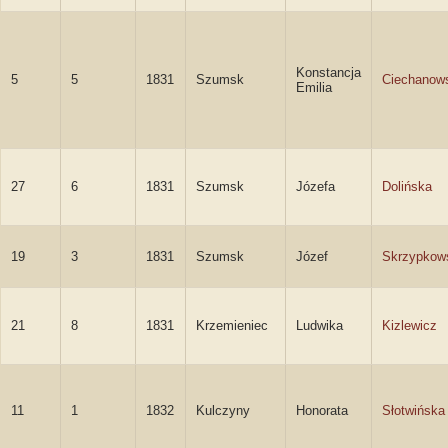
Konstancja
5
5
1831
Szumsk
Ciechanow
Emilia
27
6
1831
Szumsk
Józefa
Dolińska
19
3
1831
Szumsk
Józef
Skrzypkow
21
8
1831
Krzemieniec
Ludwika
Kizlewicz
11
1
1832
Kulczyny
Honorata
Słotwińska