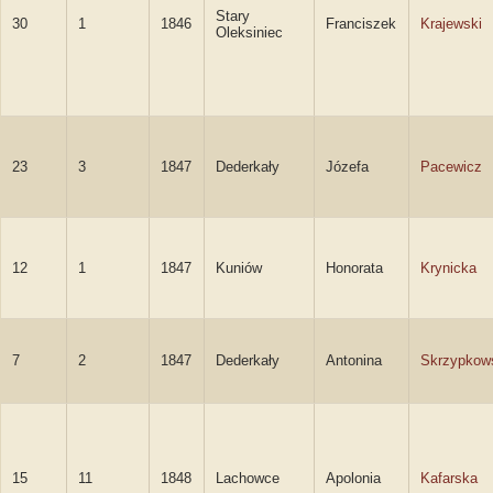
Stary
30
1
1846
Franciszek
Krajewski
Oleksiniec
23
3
1847
Dederkały
Józefa
Pacewicz
12
1
1847
Kuniów
Honorata
Krynicka
7
2
1847
Dederkały
Antonina
Skrzypkow
15
11
1848
Lachowce
Apolonia
Kafarska