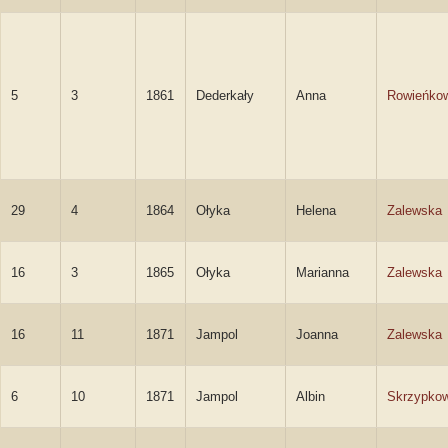
5
3
1861
Dederkały
Anna
Rowieńko
29
4
1864
Ołyka
Helena
Zalewska
16
3
1865
Ołyka
Marianna
Zalewska
16
11
1871
Jampol
Joanna
Zalewska
6
10
1871
Jampol
Albin
Skrzypkow