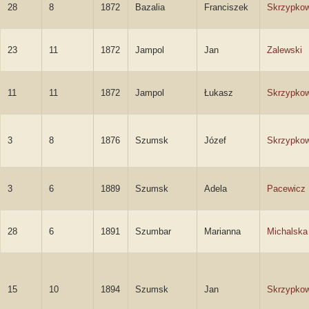
28
8
1872
Bazalia
Franciszek
Skrzypkow
23
11
1872
Jampol
Jan
Zalewski
11
11
1872
Jampol
Łukasz
Skrzypkow
3
8
1876
Szumsk
Józef
Skrzypkow
3
6
1889
Szumsk
Adela
Pacewicz
28
6
1891
Szumbar
Marianna
Michalska
15
10
1894
Szumsk
Jan
Skrzypkow