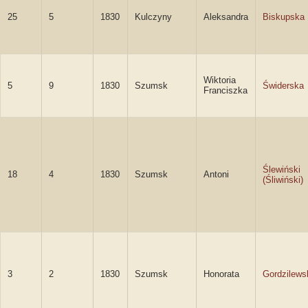
25
5
1830
Kulczyny
Aleksandra
Biskupska
Wiktoria
5
9
1830
Szumsk
Świderska
Franciszka
Ślewiński
18
4
1830
Szumsk
Antoni
(Śliwiński)
3
2
1830
Szumsk
Honorata
Gordzilews