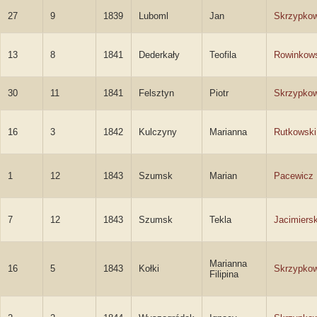
27
9
1839
Luboml
Jan
Skrzypkow
13
8
1841
Dederkały
Teofila
Rowinkow
30
11
1841
Felsztyn
Piotr
Skrzypkow
16
3
1842
Kulczyny
Marianna
Rutkowski
1
12
1843
Szumsk
Marian
Pacewicz
7
12
1843
Szumsk
Tekla
Jacimiers
Marianna
16
5
1843
Kołki
Skrzypko
Filipina