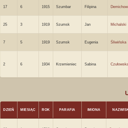
17
6
1915
Szumbar
Filipina
Demichow
25
3
1919
Szumsk
Jan
Michalski
7
5
1919
Szumsk
Eugenia
Śliwińska
2
6
1934
Krzemieniec
Sabina
Czułowsk
DZIEŃ
MIESIĄC
ROK
PARAFIA
IMIONA
NAZWIS