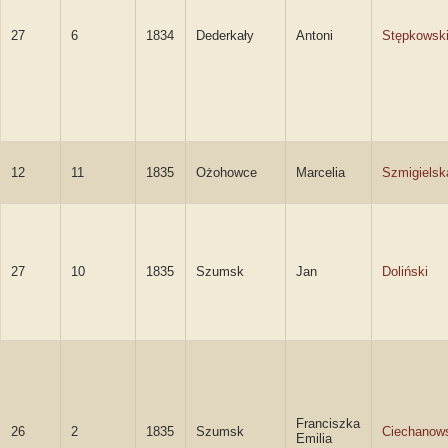
27
6
1834
Dederkały
Antoni
Stępkowsk
12
11
1835
Ożohowce
Marcelia
Szmigielsk
27
10
1835
Szumsk
Jan
Doliński
Franciszka
26
2
1835
Szumsk
Ciechanow
Emilia