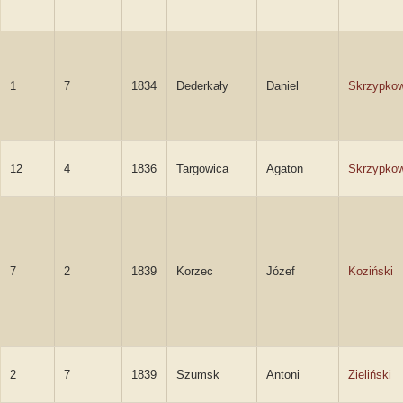
1
7
1834
Dederkały
Daniel
Skrzypkow
12
4
1836
Targowica
Agaton
Skrzypkow
7
2
1839
Korzec
Józef
Koziński
2
7
1839
Szumsk
Antoni
Zieliński