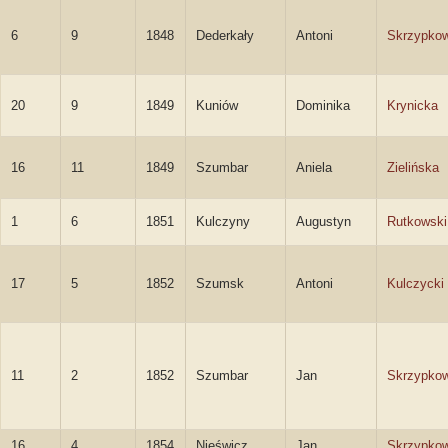
6
9
1848
Dederkały
Antoni
Skrzypkow
20
9
1849
Kuniów
Dominika
Krynicka
16
11
1849
Szumbar
Aniela
Zielińska
1
6
1851
Kulczyny
Augustyn
Rutkowski
17
5
1852
Szumsk
Antoni
Kulczycki
11
2
1852
Szumbar
Jan
Skrzypkow
16
4
1854
Nieświcz
Jan
Skrzypkow