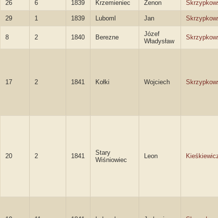
26
6
1839
Krzemieniec
Zenon
Skrzypkow
29
1
1839
Luboml
Jan
Skrzypkow
Józef
8
2
1840
Berezne
Skrzypkow
Władysław
17
2
1841
Kołki
Wojciech
Skrzypkow
Stary
20
2
1841
Leon
Kieśkiewic
Wiśniowiec