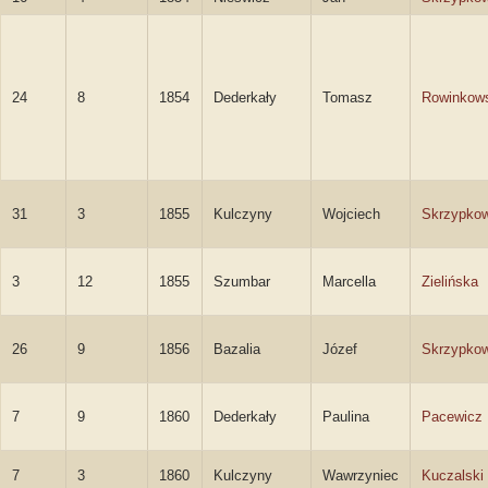
24
8
1854
Dederkały
Tomasz
Rowinkow
31
3
1855
Kulczyny
Wojciech
Skrzypkow
3
12
1855
Szumbar
Marcella
Zielińska
26
9
1856
Bazalia
Józef
Skrzypkow
7
9
1860
Dederkały
Paulina
Pacewicz
7
3
1860
Kulczyny
Wawrzyniec
Kuczalski