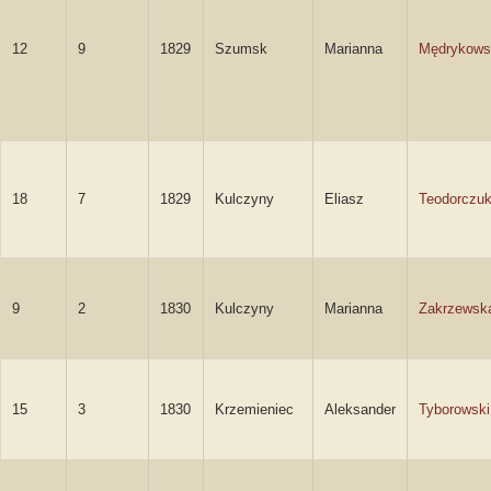
12
9
1829
Szumsk
Marianna
Mędrykows
18
7
1829
Kulczyny
Eliasz
Teodorczu
9
2
1830
Kulczyny
Marianna
Zakrzewsk
15
3
1830
Krzemieniec
Aleksander
Tyborowski