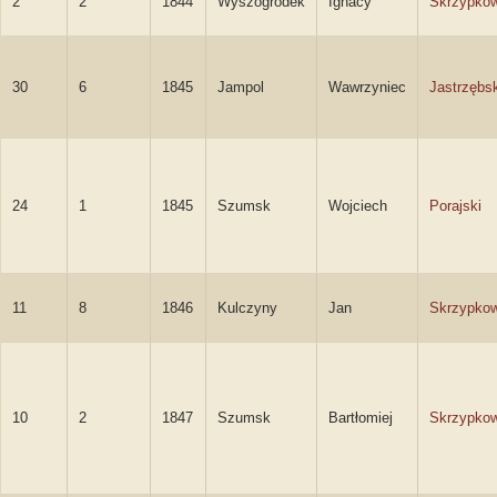
2
2
1844
Wyszogródek
Ignacy
Skrzypkow
30
6
1845
Jampol
Wawrzyniec
Jastrzębsk
24
1
1845
Szumsk
Wojciech
Porajski
11
8
1846
Kulczyny
Jan
Skrzypkow
10
2
1847
Szumsk
Bartłomiej
Skrzypkow