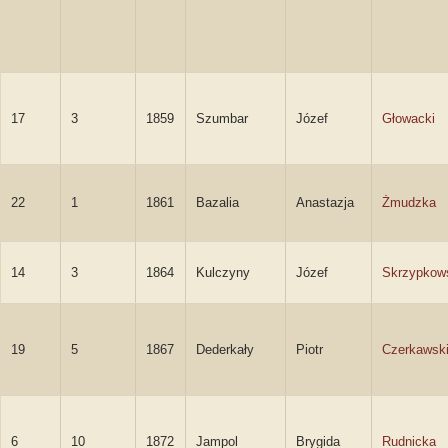
17
3
1859
Szumbar
Józef
Głowacki
22
1
1861
Bazalia
Anastazja
Żmudzka
14
3
1864
Kulczyny
Józef
Skrzypkow
19
5
1867
Dederkały
Piotr
Czerkawsk
6
10
1872
Jampol
Brygida
Rudnicka