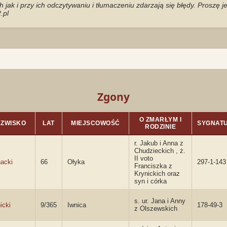
jak i przy ich odczytywaniu i tłumaczeniu zdarzają się błędy. Proszę 
.pl
Zgony
O ZMARŁYM I
ZWISKO
LAT
MIEJSCOWOŚĆ
SYGNAT
RODZINIE
r. Jakub i Anna z
Chudzieckich , ż.
II voto
acki
66
Ołyka
297-1-143
Franciszka z
Krynickich oraz
syn i córka
s. ur. Jana i Anny
icki
9/365
Iwnica
178-49-3
z Olszewskich