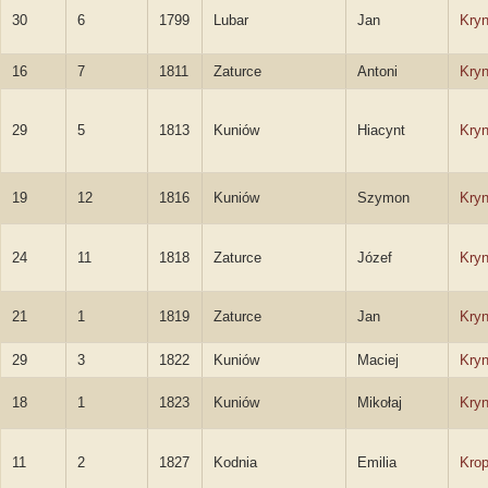
30
6
1799
Lubar
Jan
Kryn
16
7
1811
Zaturce
Antoni
Kryn
29
5
1813
Kuniów
Hiacynt
Kryn
19
12
1816
Kuniów
Szymon
Kryn
24
11
1818
Zaturce
Józef
Kryn
21
1
1819
Zaturce
Jan
Kryn
29
3
1822
Kuniów
Maciej
Kryn
18
1
1823
Kuniów
Mikołaj
Kryn
11
2
1827
Kodnia
Emilia
Krop