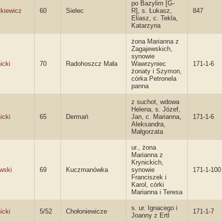
po Bazylim [G-
kiewicz
60
Sielec
R], s. Łukasz,
847
Eliasz, c. Tekla,
Katarzyna
żona Marianna z
Zagajewskich,
synowie
icki
70
Radohoszcz Mała
Wawrzyniec
171-1-6
żonaty i Szymon,
córka Petronela
panna
z suchot, wdowa
Helena, s. Józef,
icki
65
Dermań
Jan, c. Marianna,
171-1-6
Aleksandra,
Małgorzata
ur., żona
Marianna z
Krynickich,
wski
69
Kuczmanówka
synowie
171-1-100
Franciszek i
Karol, córki
Marianna i Teresa
s. ur. Ignacego i
icki
5/52
Chołoniewicze
171-1-7
Joanny z Ertl