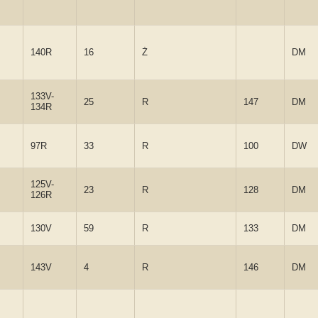
140R
16
Ż
DM
133V-
25
R
147
DM
134R
97R
33
R
100
DW
125V-
23
R
128
DM
126R
130V
59
R
133
DM
143V
4
R
146
DM