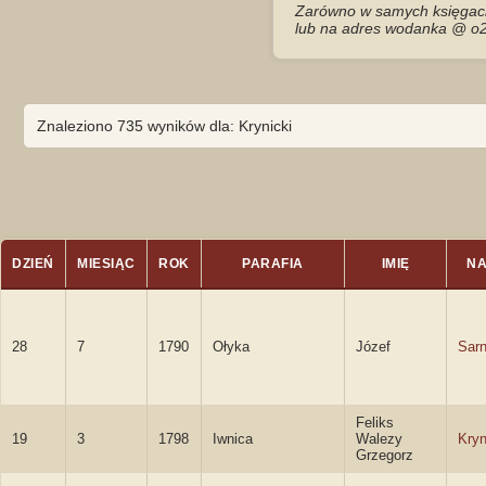
Zarówno w samych księgach 
lub na adres wodanka @ o2
Znaleziono 735 wyników dla: Krynicki
DZIEŃ
MIESIĄC
ROK
PARAFIA
IMIĘ
NA
28
7
1790
Ołyka
Józef
Sarn
Feliks
19
3
1798
Iwnica
Walezy
Kryn
Grzegorz