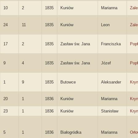
10
2
1835
Kuniów
Marianna
Zal
24
11
1835
Kuniów
Leon
Zale
17
2
1835
Zasław św. Jana
Franciszka
Pop
9
4
1835
Zasław św. Jana
Józef
Pop
1
9
1835
Butowce
Aleksander
Kryn
20
1
1836
Kuniów
Marianna
Kryn
23
1
1836
Kuniów
Stanisław
Kryn
5
1
1836
Białogródka
Marianna
Orł