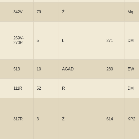
342V
79
Ż
Mg
269V-
5
Ł
271
DM
270R
513
10
AGAD
280
EW
111R
52
R
DM
317R
3
Ż
614
KP2