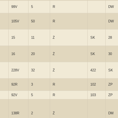
99V
5
R
DW
105V
50
R
DW
15
11
Ż
SK
28
16
20
Ż
SK
30
228V
32
Ż
422
SK
92R
3
R
102
ZP
92V
5
R
103
ZP
138R
2
Ż
DM