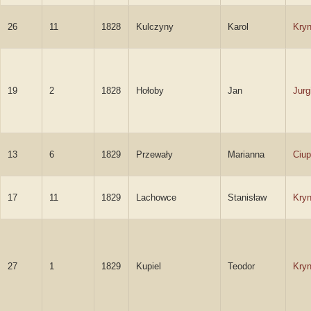
26
11
1828
Kulczyny
Karol
Kryn
19
2
1828
Hołoby
Jan
Jurg
13
6
1829
Przewały
Marianna
Ciup
17
11
1829
Lachowce
Stanisław
Kryn
27
1
1829
Kupiel
Teodor
Kryn