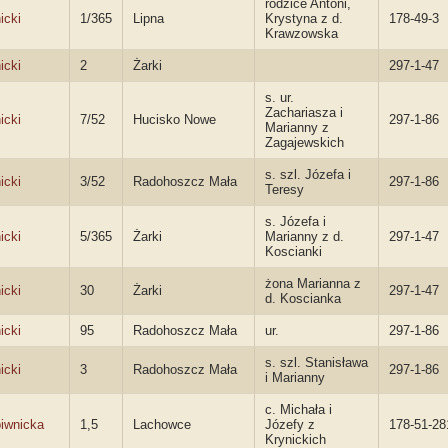
rodzice Antoni,
icki
1/365
Lipna
Krystyna z d.
178-49-3
Krawzowska
icki
2
Żarki
297-1-47
s. ur.
Zachariasza i
icki
7/52
Hucisko Nowe
297-1-86
Marianny z
Zagajewskich
s. szl. Józefa i
icki
3/52
Radohoszcz Mała
297-1-86
Teresy
s. Józefa i
icki
5/365
Żarki
Marianny z d.
297-1-47
Koscianki
żona Marianna z
icki
30
Żarki
297-1-47
d. Koscianka
icki
95
Radohoszcz Mała
ur.
297-1-86
s. szl. Stanisława
icki
3
Radohoszcz Mała
297-1-86
i Marianny
c. Michała i
iwnicka
1,5
Lachowce
Józefy z
178-51-28
Krynickich