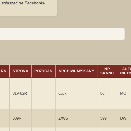
je zgłaszać na Facebooku
NR
AUT
URA
STRONA
POZYCJA
ARCHIWUM/SKANY
SKANU
INDE
81V-82R
Łuck
86
MO
309R
Ż/WS
599
DW