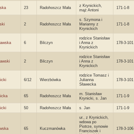
z Krynickich,
eska
23
Radohoszcz Mała
171-1-8
mąż Antoni
s. Szymona i
ski
2
Radohoszcz Mała
Marianny z
171-1-8
Krynickich
rodzice Stanisław
ławska
6
Bilczyn
i Anna z
178-3-101
Krynickich
rodzice Stanisław
ławski
2
Bilczyn
i Anna z
178-3-101
Krynickich
rodzice Tomasz i
icki
6/12
Wierzbówka
Julianna
178-3-101
Sławecka
m. Stanisław
icka
65
Radohoszcz Mała
171-1-9
Krynicki, s. Jan
icki
50
Radohoszcz Mała
s. Jan
171-1-9
ur., z Krynickich,
wdowa po
Piotrze, synowie
owska
65
Kuczmanówka
178-3-106
Franciszek i