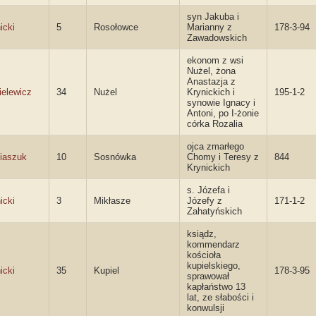
syn Jakuba i
icki
5
Rosołowce
Marianny z
178-3-94
Zawadowskich
ekonom z wsi
Nużel, żona
Anastazja z
ielewicz
34
Nużel
Krynickich i
195-1-2
synowie Ignacy i
Antoni, po I-żonie
córka Rozalia
ojca zmarłego
iaszuk
10
Sosnówka
Chomy i Teresy z
844
Krynickich
s. Józefa i
icki
3
Mikłasze
Józefy z
171-1-2
Zahatyńskich
ksiądz,
kommendarz
kościoła
kupielskiego,
icki
35
Kupiel
178-3-95
sprawował
kapłaństwo 13
lat, ze słabości i
konwulsji