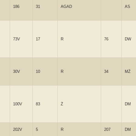
186
31
AGAD
AS
73V
17
R
76
DW
30V
10
R
34
MŻ
100V
83
Ż
DM
202V
5
R
207
DM