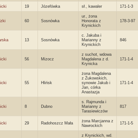
icki
19
Józefówka
sł., kawaler
171-1-3
ur., żona
zki
60
Sosnówka
Honorata z
178-3-97
Krynickich
c. Jakuba i
arska
13
Sosnówka
Marianny z
846
Krynickich
z suchot, wdowa
icki
56
Mizocz
Magdalena z d.
171-1-4
Krynicka
żona Magdalena
z Żukowskich,
icki
55
Hlińsk
synowie Jakub i
171-1-4
Jan, córka
Anastazja
s. Rajmunda i
icki
8
Dubno
Marianny z
817
Tarasiewiczów
żona Marcjanna z
icki
29
Radohoszcz Mała
171-1-5
Nawrockich
z Krynickich, wd.