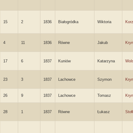
15
2
1836
Białogródka
Wiktoria
Kor
4
11
1836
Równe
Jakub
Kryn
17
6
1837
Kuniów
Katarzyna
Wol
23
3
1837
Lachowce
Szymon
Kryn
26
9
1837
Lachowce
Tomasz
Kryn
28
1
1837
Równe
Łukasz
Stoł