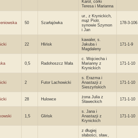
Karol, córki
Teresa i Marianna
ur., z Krynickich,
mąż Piotr,
zeniowska
50
Szarłajówka
178-3-106
synowie Szymon
i Jan
kawaler, s.
icki
22
Hlińsk
Jakuba i
171-1-9
Magdaleny
c. Wojciecha i
ska
0,5
Radohoszcz Mała
Marianny z
171-1-10
Krynickich
s. Erazma i
icki
2
Futor Lachowicki
Anastazji z
171-1-10
Sieszyńskich
żona Julia z
icki
28
Hulowce
171-1-10
Sławeckich
s. Jana i
kowski
1,5
Glińsk
Anastazji z
171-1-10
Krynickich
z długiej
słabości, sław.,