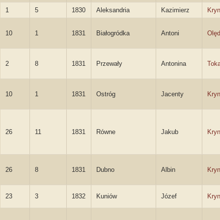
1
5
1830
Aleksandria
Kazimierz
Kryn
10
1
1831
Białogródka
Antoni
Olęd
2
8
1831
Przewały
Antonina
Tok
10
1
1831
Ostróg
Jacenty
Kryn
26
11
1831
Równe
Jakub
Kryn
26
8
1831
Dubno
Albin
Kryn
23
3
1832
Kuniów
Józef
Kryn