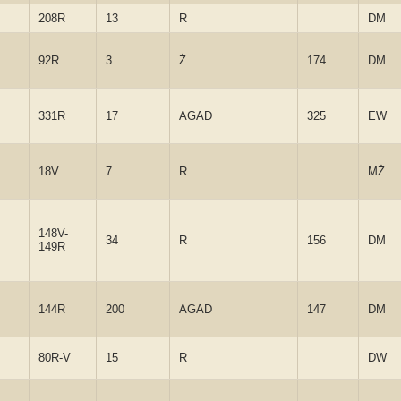
208R
13
R
DM
92R
3
Ż
174
DM
331R
17
AGAD
325
EW
18V
7
R
MŻ
148V-
34
R
156
DM
149R
144R
200
AGAD
147
DM
80R-V
15
R
DW