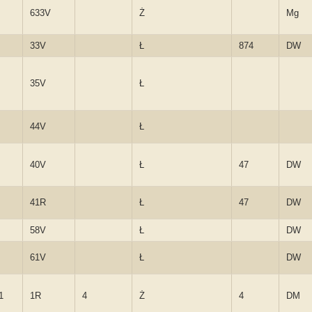
633V
Ż
Mg
33V
Ł
874
DW
35V
Ł
44V
Ł
40V
Ł
47
DW
41R
Ł
47
DW
58V
Ł
DW
61V
Ł
DW
1
1R
4
Ż
4
DM