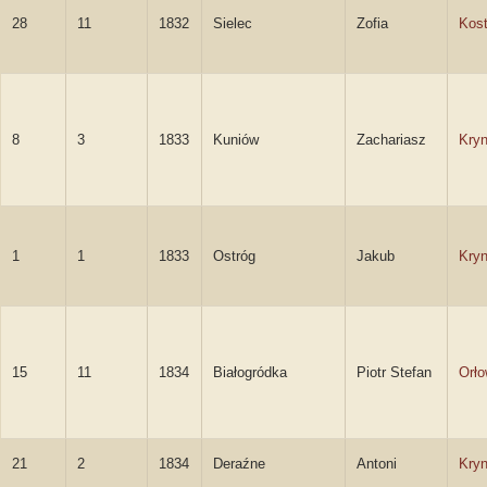
28
11
1832
Sielec
Zofia
Kost
8
3
1833
Kuniów
Zachariasz
Kryn
1
1
1833
Ostróg
Jakub
Kryn
15
11
1834
Białogródka
Piotr Stefan
Orło
21
2
1834
Deraźne
Antoni
Kryn