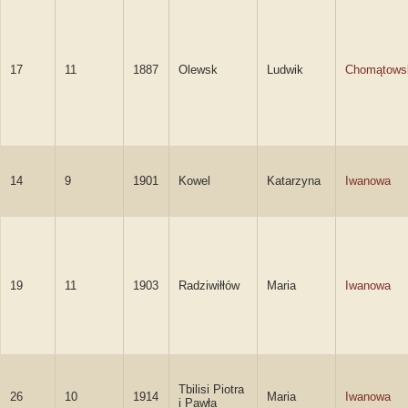
17
11
1887
Olewsk
Ludwik
Chomątows
14
9
1901
Kowel
Katarzyna
Iwanowa
19
11
1903
Radziwiłłów
Maria
Iwanowa
Tbilisi Piotra
26
10
1914
Maria
Iwanowa
i Pawła