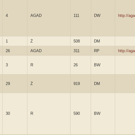
4
AGAD
111
DW
http://a
1
Ż
508
DM
26
AGAD
311
RP
http://a
3
R
26
BW
29
Ż
919
DM
30
R
590
BW