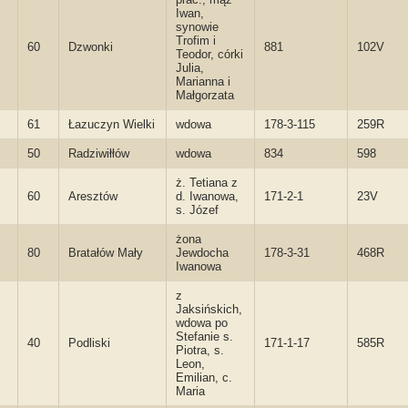
Iwan,
synowie
Trofim i
60
Dzwonki
881
102V
Teodor, córki
Julia,
Marianna i
Małgorzata
61
Łazuczyn Wielki
wdowa
178-3-115
259R
50
Radziwiłłów
wdowa
834
598
ż. Tetiana z
60
Aresztów
d. Iwanowa,
171-2-1
23V
s. Józef
żona
80
Bratałów Mały
Jewdocha
178-3-31
468R
Iwanowa
z
Jaksińskich,
wdowa po
Stefanie s.
40
Podliski
171-1-17
585R
Piotra, s.
Leon,
Emilian, c.
Maria