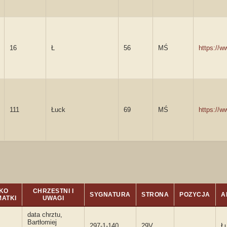
16
Ł
56
MŚ
https://
111
Łuck
69
MŚ
https://
KO
CHRZESTNI I
SYGNATURA
STRONA
POZYCJA
A
ATKI
UWAGI
data chrztu,
Bartłomiej
297-1-140
29V
Ł