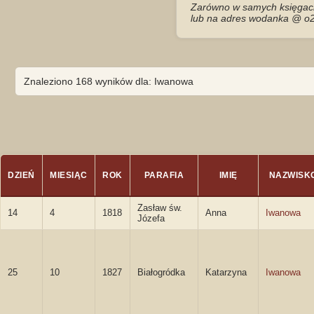
Zarówno w samych księgach 
lub na adres wodanka @ o2
Znaleziono 168 wyników dla: Iwanowa
DZIEŃ
MIESIĄC
ROK
PARAFIA
IMIĘ
NAZWISK
Zasław św.
14
4
1818
Anna
Iwanowa
Józefa
25
10
1827
Białogródka
Katarzyna
Iwanowa