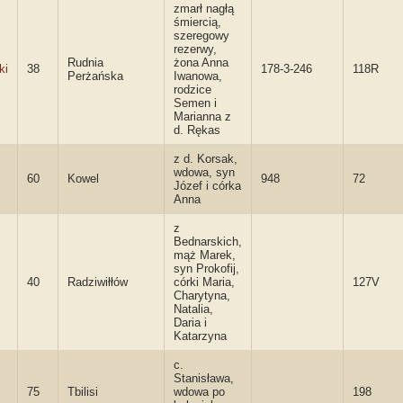
zmarł nagłą
śmiercią,
szeregowy
rezerwy,
Rudnia
żona Anna
ki
38
178-3-246
118R
Perżańska
Iwanowa,
rodzice
Semen i
Marianna z
d. Rękas
z d. Korsak,
wdowa, syn
60
Kowel
948
72
Józef i córka
Anna
z
Bednarskich,
mąż Marek,
syn Prokofij,
40
Radziwiłłów
córki Maria,
127V
Charytyna,
Natalia,
Daria i
Katarzyna
c.
Stanisława,
75
Tbilisi
wdowa po
198