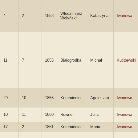
Włodzimierz
4
2
1853
Katarzyna
Iwanowa
Wołyński
11
7
1853
Białogródka
Michał
Kuczewski
29
10
1855
Krzemieniec
Agnieszka
Iwanowa
10
11
1860
Równe
Julia
Iwanowa
17
2
1861
Krzemieniec
Maria
Iwanowa