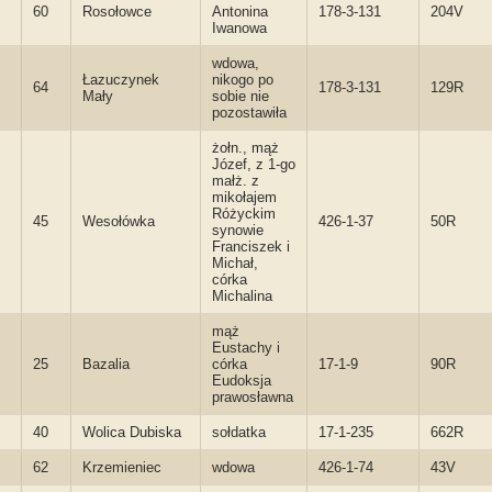
60
Rosołowce
Antonina
178-3-131
204V
Iwanowa
wdowa,
Łazuczynek
nikogo po
64
178-3-131
129R
Mały
sobie nie
pozostawiła
żołn., mąż
Józef, z 1-go
małż. z
mikołajem
Różyckim
45
Wesołówka
426-1-37
50R
synowie
Franciszek i
Michał,
córka
Michalina
mąż
Eustachy i
25
Bazalia
córka
17-1-9
90R
Eudoksja
prawosławna
40
Wolica Dubiska
sołdatka
17-1-235
662R
62
Krzemieniec
wdowa
426-1-74
43V