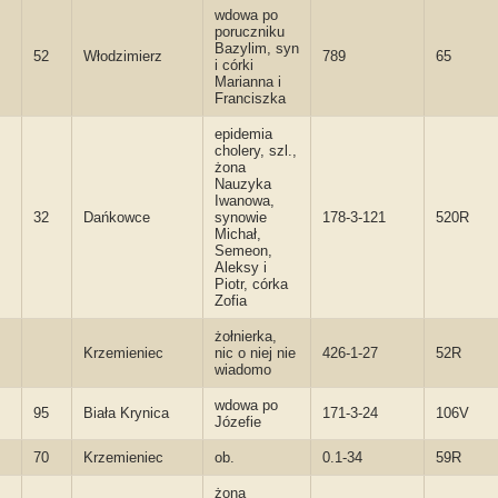
wdowa po
poruczniku
Bazylim, syn
52
Włodzimierz
789
65
i córki
Marianna i
Franciszka
epidemia
cholery, szl.,
żona
Nauzyka
Iwanowa,
32
Dańkowce
synowie
178-3-121
520R
Michał,
Semeon,
Aleksy i
Piotr, córka
Zofia
żołnierka,
Krzemieniec
nic o niej nie
426-1-27
52R
wiadomo
wdowa po
95
Biała Krynica
171-3-24
106V
Józefie
70
Krzemieniec
ob.
0.1-34
59R
żona