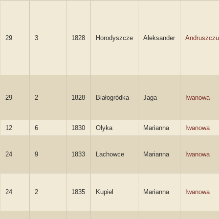
29
3
1828
Horodyszcze
Aleksander
Andruszcz
29
2
1828
Białogródka
Jaga
Iwanowa
12
6
1830
Ołyka
Marianna
Iwanowa
24
9
1833
Lachowce
Marianna
Iwanowa
24
2
1835
Kupiel
Marianna
Iwanowa