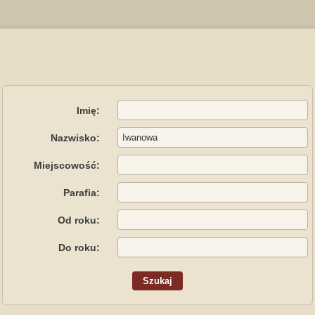
Imię:
Nazwisko:
Miejscowość:
Parafia:
Od roku:
Do roku: