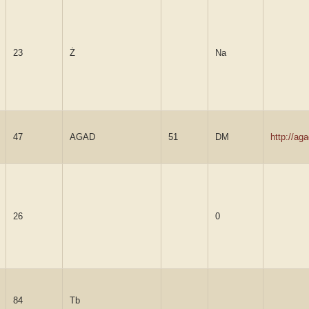
23
Ż
Na
47
AGAD
51
DM
http://a
26
0
84
Tb