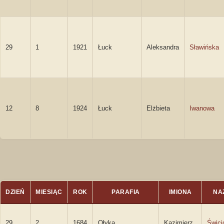
29
1
1921
Łuck
Aleksandra
Sławińska
12
8
1924
Łuck
Elżbieta
Iwanowa
DZIEŃ
MIESIĄC
ROK
PARAFIA
IMIONA
NA
29
2
1684
Ołyka
Kazimierz
Świci