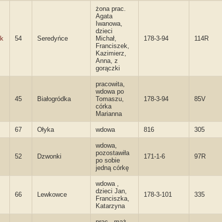
żona prac.
Agata
Iwanowa,
dzieci
uk
54
Seredyńce
Michał,
178-3-94
114R
Franciszek,
Kazimierz,
Anna, z
gorączki
pracowita,
wdowa po
45
Białogródka
Tomaszu,
178-3-94
85V
córka
Marianna
67
Ołyka
wdowa
816
305
wdowa,
pozostawiła
52
Dzwonki
171-1-6
97R
po sobie
jedną córkę
wdowa ,
dzieci Jan,
66
Lewkowce
178-3-101
335
Franciszka,
Katarzyna
prac., mąż