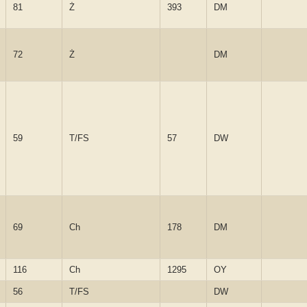
81
Ż
393
DM
72
Ż
DM
59
T/FS
57
DW
69
Ch
178
DM
116
Ch
1295
OY
56
T/FS
DW