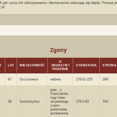
jak i przy ich odczytywaniu i tłumaczeniu zdarzają się błędy. Proszę 
.pl
Zgony
O
O
LAT
MIEJSCOWOŚĆ
ZMARŁYM I
SYGNATURA
STRONA
RODZINIE
67
Szczurowce
wdowa
178-51-233
26R
prac., z
Franciuków,
mąż Iwan,
30
Suchorzyńce
od pewnego
178-3-93
74V
czasu
potomstwa
pozbawiona