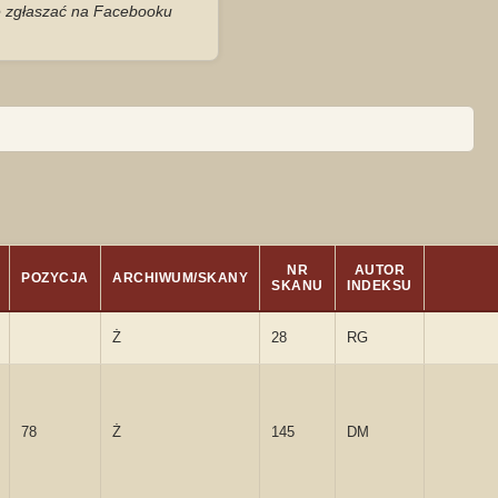
je zgłaszać na Facebooku
NR
AUTOR
POZYCJA
ARCHIWUM/SKANY
SKANU
INDEKSU
Ż
28
RG
78
Ż
145
DM