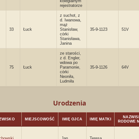
kolegialnym
rejestratorze
z suchot, z
d. Iwanowa,
mąż
33
Łuck
Stanisław,
35-9-1123
51V
córki
Stanisława,
Janina
ze starości,
z d. Engler,
wdowa po
75
Łuck
Paramonie,
35-9-1126
64V
córki
Neoniła,
Ludmiła
Urodzenia
NAZWIS
ZWISKO
MIEJSCOWOŚĆ
IMIĘ OJCA
IMIĘ MATKI
RODOWE M
chowski
Jan
Teresa