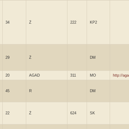
34
Ż
222
KP2
29
Ż
DM
20
AGAD
311
MO
http://a
45
R
DM
22
Ż
624
SK