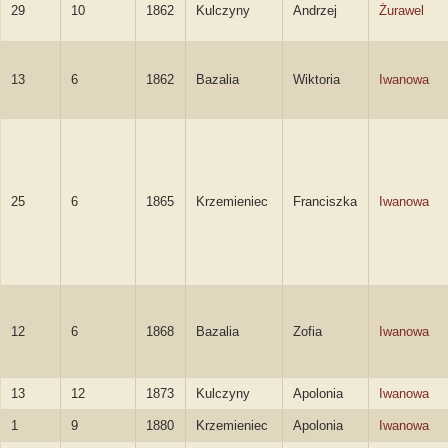
29
10
1862
Kulczyny
Andrzej
Żurawel
13
6
1862
Bazalia
Wiktoria
Iwanowa
25
6
1865
Krzemieniec
Franciszka
Iwanowa
12
6
1868
Bazalia
Zofia
Iwanowa
13
12
1873
Kulczyny
Apolonia
Iwanowa
1
9
1880
Krzemieniec
Apolonia
Iwanowa