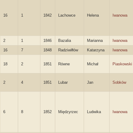
16
1
1842
Lachowce
Helena
Iwanowa
2
1
1846
Bazalia
Marianna
Iwanowa
16
7
1848
Radziwiłłów
Katarzyna
Iwanowa
18
2
1851
Równe
Michał
Piaskowski
2
4
1851
Lubar
Jan
Sobków
6
8
1852
Międzyrzec
Ludwika
Iwanowa