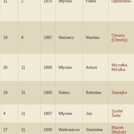
11
2
1875
Młynów
Feliks
Oportowski
Chromy
19
8
1887
Nieświcz
Wacław
(Chromý)
Miczułka
26
11
1899
Młynów
Antoni
Mičulka
19
11
1900
Dubno
Bolesław
Stanejko
Szefel
4
11
1907
Młynów
Jan
Šefel
Błażek
27
11
1940
Warkowicze
Stanisław
(Blažek)