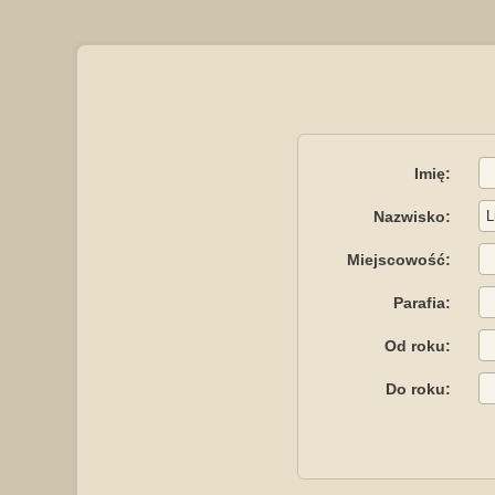
Imię:
Nazwisko:
Miejscowość:
Parafia:
Od roku:
Do roku: