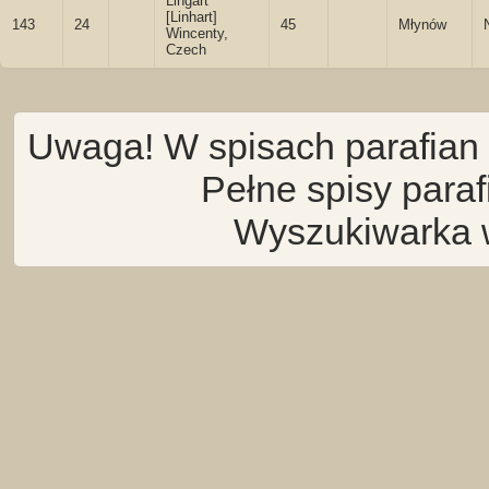
Lingart
[Linhart]
143
24
45
Młynów
Wincenty,
Czech
Uwaga! W spisach parafian 
Pełne spisy para
Wyszukiwarka 