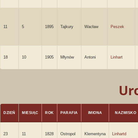
11
5
1895
Tajkury
Wacław
Peszek
18
10
1905
Młynów
Antoni
Linhart
Ur
DZIEŃ
MIESIĄC
ROK
PARAFIA
IMIONA
NAZWISKO
23
11
1828
Ostropol
Klementyna
Linhartd