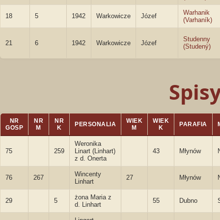
Warhanik
18
5
1942
Warkowicze
Józef
(Varhaník)
Studenny
21
6
1942
Warkowicze
Józef
(Studený)
Spis
NR
NR
NR
WIEK
WIEK
PERSONALIA
PARAFIA
GOSP
M
K
M
K
Weronika
75
259
Linart (Linhart)
43
Młynów
z d. Onerta
Wincenty
76
267
27
Młynów
Linhart
żona Maria z
29
5
55
Dubno
d. Linhart