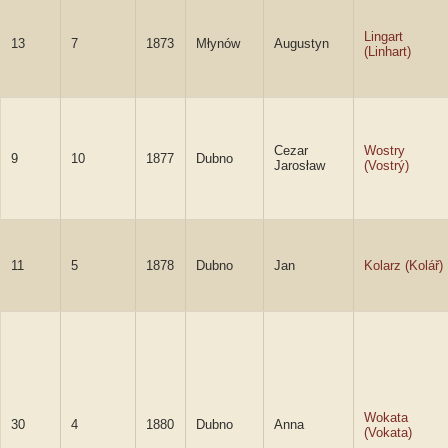
Lingart
13
7
1873
Młynów
Augustyn
(Linhart)
Cezar
Wostry
9
10
1877
Dubno
Jarosław
(Vostrý)
11
5
1878
Dubno
Jan
Kolarz (Kolář)
Wokata
30
4
1880
Dubno
Anna
(Vokata)