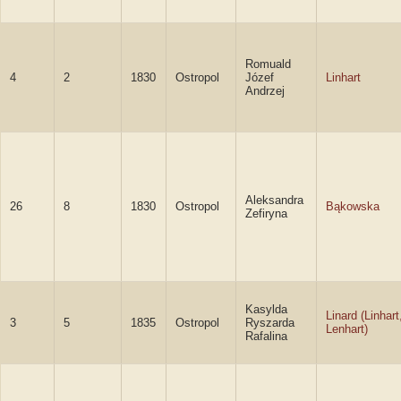
Romuald
4
2
1830
Ostropol
Józef
Linhart
Andrzej
Aleksandra
26
8
1830
Ostropol
Bąkowska
Zefiryna
Kasylda
Linard (Linhart
3
5
1835
Ostropol
Ryszarda
Lenhart)
Rafalina