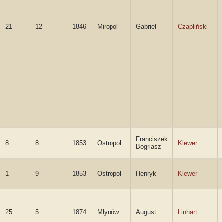
21
12
1846
Miropol
Gabriel
Czapliński
Franciszek
8
8
1853
Ostropol
Klewer
Bogriasz
1
9
1853
Ostropol
Henryk
Klewer
25
5
1874
Młynów
August
Linhart