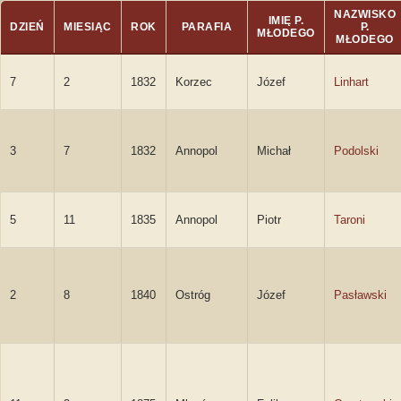
NAZWISKO
IMIĘ P.
DZIEŃ
MIESIĄC
ROK
PARAFIA
P.
MŁODEGO
MŁODEGO
7
2
1832
Korzec
Józef
Linhart
3
7
1832
Annopol
Michał
Podolski
5
11
1835
Annopol
Piotr
Taroni
2
8
1840
Ostróg
Józef
Pasławski