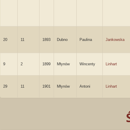
20
11
1893
Dubno
Paulina
Jankowska
9
2
1899
Młynów
Wincenty
Linhart
29
11
1901
Młynów
Antoni
Linhart