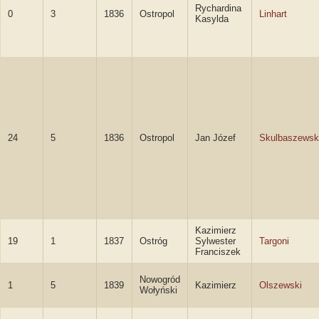
Rychardina
0
3
1836
Ostropol
Linhart
Kasylda
24
5
1836
Ostropol
Jan Józef
Skulbaszewsk
Kazimierz
19
1
1837
Ostróg
Sylwester
Targoni
Franciszek
Nowogród
1
5
1839
Kazimierz
Olszewski
Wołyński