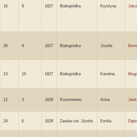
16
8
1827
Białogródka
Krystyna
Jaku
26
9
1827
Białogródka
Józefa
Bern
13
10
1827
Białogródka
Karolina
Mogi
12
3
1828
Krzemieniec
Anna
Jask
24
6
1828
Zasław św. Józefa
Emilia
Dąbr