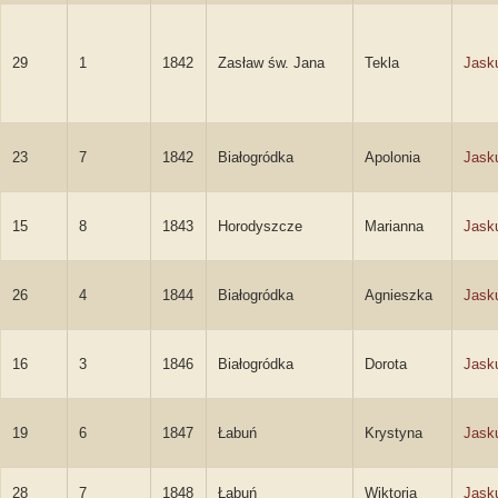
29
1
1842
Zasław św. Jana
Tekla
Jask
23
7
1842
Białogródka
Apolonia
Jask
15
8
1843
Horodyszcze
Marianna
Jask
26
4
1844
Białogródka
Agnieszka
Jask
16
3
1846
Białogródka
Dorota
Jask
19
6
1847
Łabuń
Krystyna
Jask
28
7
1848
Łabuń
Wiktoria
Jask