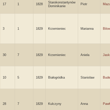
Starokonstantynów
17
1
1828
Piotr
Mazu
Dominikanie
3
1
1829
Krzemieniec
Marianna
Bilo
30
7
1829
Krzemieniec
Aniela
Jask
10
5
1829
Białogródka
Stanisław
Bude
28
7
1829
Kulczyny
Anna
Pawł