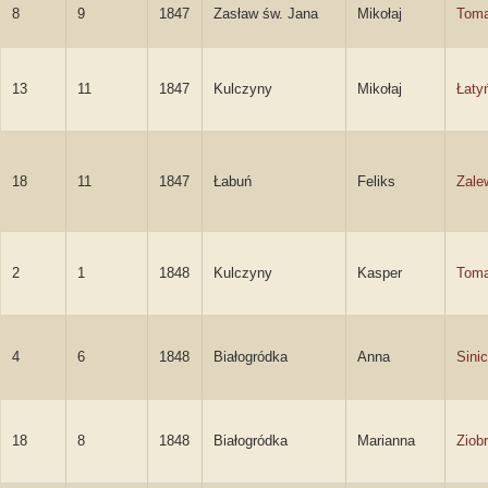
8
9
1847
Zasław św. Jana
Mikołaj
Toma
13
11
1847
Kulczyny
Mikołaj
Łaty
18
11
1847
Łabuń
Feliks
Zale
2
1
1848
Kulczyny
Kasper
Toma
4
6
1848
Białogródka
Anna
Sini
18
8
1848
Białogródka
Marianna
Ziob