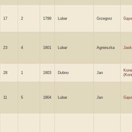
17
2
1799
Lubar
Grzegorz
Gąse
23
4
1801
Lubar
Agnieszka
Jask
Kone
28
1
1803
Dubno
Jan
(Kon
11
5
1804
Lubar
Jan
Gąse