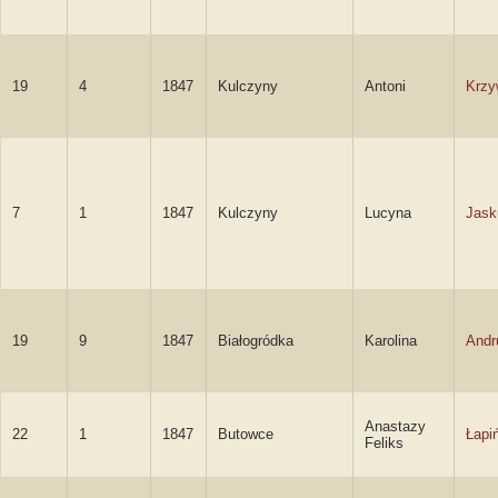
19
4
1847
Kulczyny
Antoni
Krzy
7
1
1847
Kulczyny
Lucyna
Jask
19
9
1847
Białogródka
Karolina
Andr
Anastazy
22
1
1847
Butowce
Łapi
Feliks