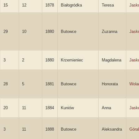
15
12
1878
Białogródka
Teresa
Jask
29
10
1880
Butowce
Zuzanna
Jask
3
2
1880
Krzemieniec
Magdalena
Jask
28
5
1881
Butowce
Honorata
Wola
20
11
1884
Kuniów
Anna
Jask
3
11
1888
Butowce
Aleksandra
Góra