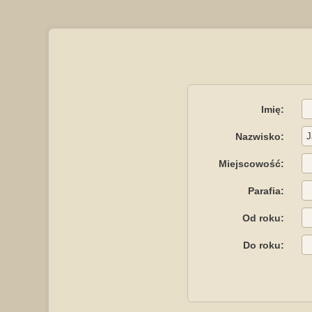
Imię:
Nazwisko:
Miejscowość:
Parafia:
Od roku:
Do roku: