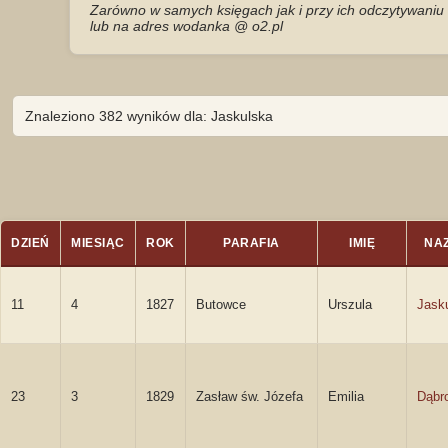
Zarówno w samych księgach jak i przy ich odczytywaniu 
lub na adres wodanka @ o2.pl
Znaleziono 382 wyników dla: Jaskulska
DZIEŃ
MIESIĄC
ROK
PARAFIA
IMIĘ
NA
11
4
1827
Butowce
Urszula
Jask
23
3
1829
Zasław św. Józefa
Emilia
Dąbr