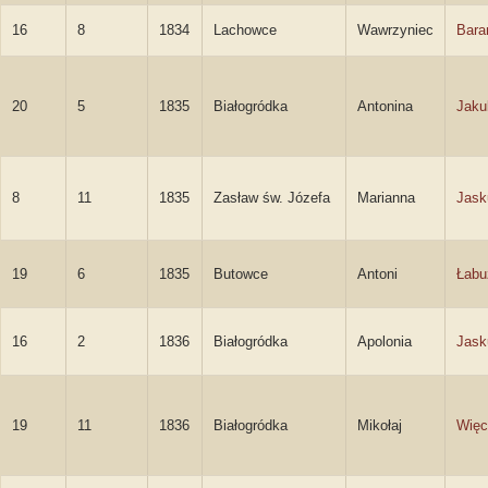
16
8
1834
Lachowce
Wawrzyniec
Bara
20
5
1835
Białogródka
Antonina
Jaku
8
11
1835
Zasław św. Józefa
Marianna
Jask
19
6
1835
Butowce
Antoni
Łabu
16
2
1836
Białogródka
Apolonia
Jask
19
11
1836
Białogródka
Mikołaj
Więc