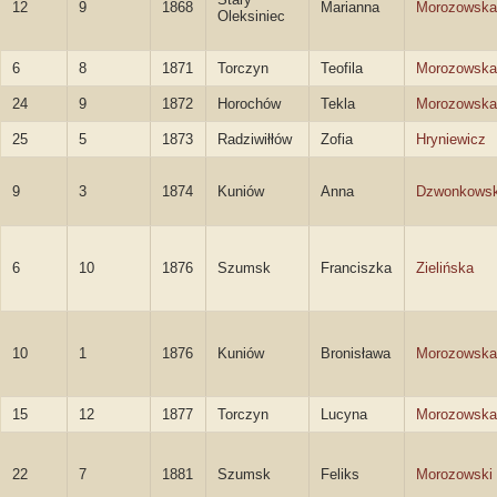
12
9
1868
Marianna
Morozowska
Oleksiniec
6
8
1871
Torczyn
Teofila
Morozowska
24
9
1872
Horochów
Tekla
Morozowska
25
5
1873
Radziwiłłów
Zofia
Hryniewicz
9
3
1874
Kuniów
Anna
Dzwonkows
6
10
1876
Szumsk
Franciszka
Zielińska
10
1
1876
Kuniów
Bronisława
Morozowska
15
12
1877
Torczyn
Lucyna
Morozowska
22
7
1881
Szumsk
Feliks
Morozowski