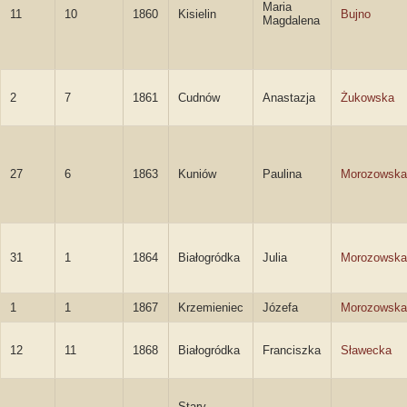
Maria
11
10
1860
Kisielin
Bujno
Magdalena
2
7
1861
Cudnów
Anastazja
Żukowska
27
6
1863
Kuniów
Paulina
Morozowska
31
1
1864
Białogródka
Julia
Morozowska
1
1
1867
Krzemieniec
Józefa
Morozowska
12
11
1868
Białogródka
Franciszka
Sławecka
Stary