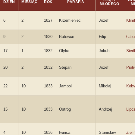
DZIEŃ
MIESIĄC
ROK
PARAFIA
MŁODEGO
M
6
2
1827
Krzemieniec
Józef
Klim
9
2
1830
Butowce
Filip
Łabu
17
1
1832
Ołyka
Jakub
Sied
20
2
1832
Stepań
Józef
Piot
22
10
1833
Jampol
Mikołaj
Koby
15
10
1833
Ostróg
Andrzej
Lipc
4
10
1836
Iwnica
Stanisław
Zieli