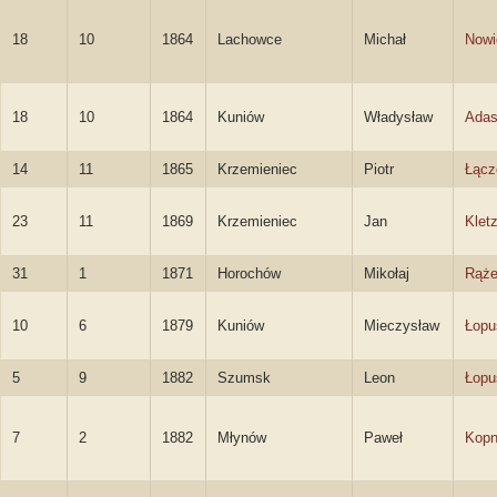
18
10
1864
Lachowce
Michał
Nowi
18
10
1864
Kuniów
Władysław
Adas
14
11
1865
Krzemieniec
Piotr
Łącz
23
11
1869
Krzemieniec
Jan
Kletz
31
1
1871
Horochów
Mikołaj
Rąże
10
6
1879
Kuniów
Mieczysław
Łopu
5
9
1882
Szumsk
Leon
Łopu
7
2
1882
Młynów
Paweł
Kopn