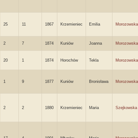
25
11
1867
Krzemieniec
Emilia
Morozowska
2
7
1874
Kuniów
Joanna
Morozowska
20
1
1874
Horochów
Tekla
Morozowska
1
9
1877
Kuniów
Bronisława
Morozowska
2
2
1880
Krzemieniec
Maria
Szejkowska