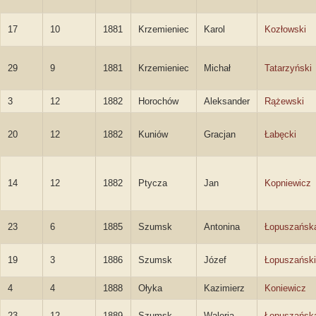
17
10
1881
Krzemieniec
Karol
Kozłowski
29
9
1881
Krzemieniec
Michał
Tatarzyński
3
12
1882
Horochów
Aleksander
Rążewski
20
12
1882
Kuniów
Gracjan
Łabęcki
14
12
1882
Ptycza
Jan
Kopniewicz
23
6
1885
Szumsk
Antonina
Łopuszańsk
19
3
1886
Szumsk
Józef
Łopuszański
4
4
1888
Ołyka
Kazimierz
Koniewicz
23
12
1889
Szumsk
Waleria
Łopuszańsk