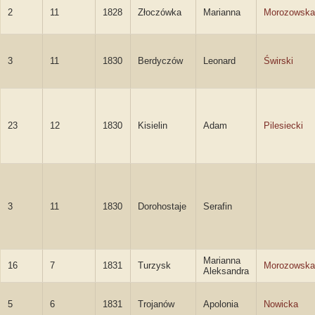
2
11
1828
Złoczówka
Marianna
Morozowska
3
11
1830
Berdyczów
Leonard
Świrski
23
12
1830
Kisielin
Adam
Pilesiecki
3
11
1830
Dorohostaje
Serafin
Marianna
16
7
1831
Turzysk
Morozowska
Aleksandra
5
6
1831
Trojanów
Apolonia
Nowicka