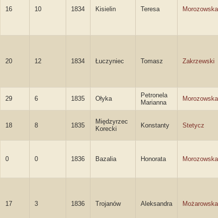
16
10
1834
Kisielin
Teresa
Morozowska
20
12
1834
Łuczyniec
Tomasz
Zakrzewski
Petronela
29
6
1835
Ołyka
Morozowska
Marianna
Międzyrzec
18
8
1835
Konstanty
Stetycz
Korecki
0
0
1836
Bazalia
Honorata
Morozowska
17
3
1836
Trojanów
Aleksandra
Możarowska