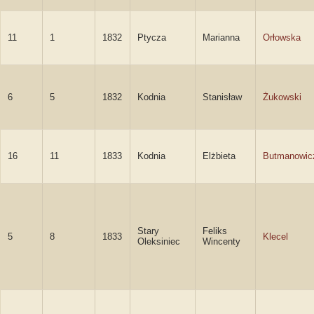
11
1
1832
Ptycza
Marianna
Orłowska
6
5
1832
Kodnia
Stanisław
Żukowski
16
11
1833
Kodnia
Elżbieta
Butmanowic
Stary
Feliks
5
8
1833
Klecel
Oleksiniec
Wincenty