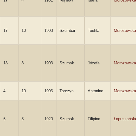
17
4
1901
Młynów
Maria
Morozowska
17
10
1903
Szumbar
Teofila
Morozowska
18
8
1903
Szumsk
Józefa
Morozowska
4
10
1906
Torczyn
Antonina
Morozowska
5
3
1920
Szumsk
Filipina
Łopuszańsk