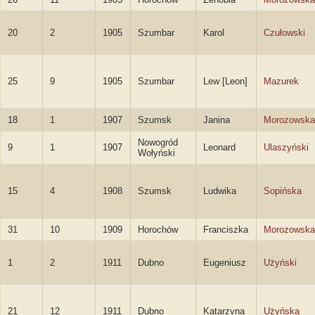
20
2
1905
Szumbar
Karol
Czułowski
25
9
1905
Szumbar
Lew [Leon]
Mazurek
18
1
1907
Szumsk
Janina
Morozowska
Nowogród
9
1
1907
Leonard
Ulaszyński
Wołyński
15
4
1908
Szumsk
Ludwika
Sopińska
31
10
1909
Horochów
Franciszka
Morozowska
1
2
1911
Dubno
Eugeniusz
Użyński
21
12
1911
Dubno
Katarzyna
Użyńska