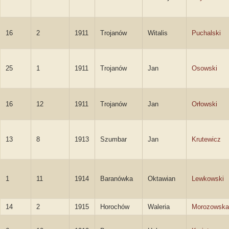
16
2
1911
Trojanów
Witalis
Puchalski
25
1
1911
Trojanów
Jan
Osowski
16
12
1911
Trojanów
Jan
Orłowski
13
8
1913
Szumbar
Jan
Krutewicz
1
11
1914
Baranówka
Oktawian
Lewkowski
14
2
1915
Horochów
Waleria
Morozowska