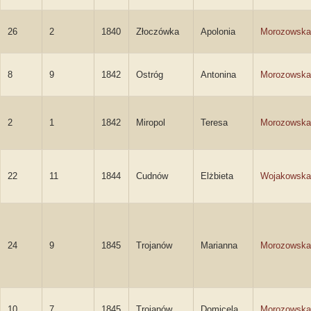
26
2
1840
Złoczówka
Apolonia
Morozowska
8
9
1842
Ostróg
Antonina
Morozowska
2
1
1842
Miropol
Teresa
Morozowska
22
11
1844
Cudnów
Elżbieta
Wojakowska
24
9
1845
Trojanów
Marianna
Morozowska
10
7
1845
Trojanów
Domicela
Morozowska