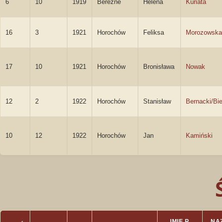
6
10
1919
Berezne
Helena
Kuriata
16
3
1921
Horochów
Feliksa
Morozowska
17
10
1921
Horochów
Bronisława
Nowak
12
2
1922
Horochów
Stanisław
Bernacki/Bie
10
12
1922
Horochów
Jan
Kamiński
IMIĘ P.
NAZ