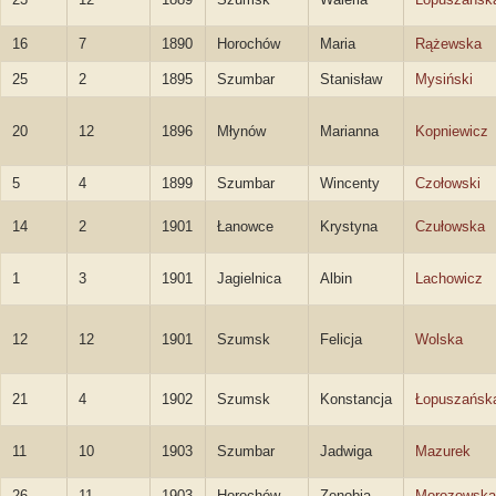
16
7
1890
Horochów
Maria
Rążewska
25
2
1895
Szumbar
Stanisław
Mysiński
20
12
1896
Młynów
Marianna
Kopniewicz
5
4
1899
Szumbar
Wincenty
Czołowski
14
2
1901
Łanowce
Krystyna
Czułowska
1
3
1901
Jagielnica
Albin
Lachowicz
12
12
1901
Szumsk
Felicja
Wolska
21
4
1902
Szumsk
Konstancja
Łopuszańsk
11
10
1903
Szumbar
Jadwiga
Mazurek
26
11
1903
Horochów
Zenobia
Morozowska