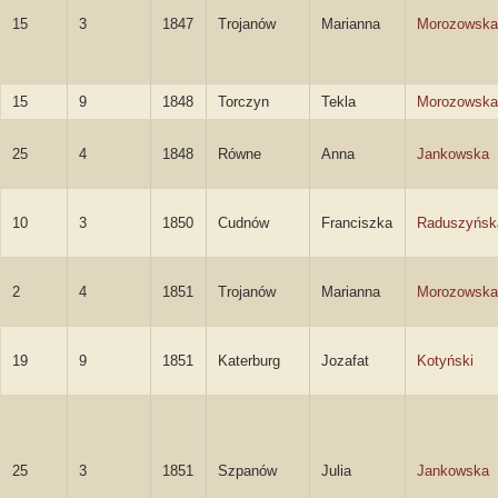
15
3
1847
Trojanów
Marianna
Morozowska
15
9
1848
Torczyn
Tekla
Morozowska
25
4
1848
Równe
Anna
Jankowska
10
3
1850
Cudnów
Franciszka
Raduszyńsk
2
4
1851
Trojanów
Marianna
Morozowska
19
9
1851
Katerburg
Jozafat
Kotyński
25
3
1851
Szpanów
Julia
Jankowska