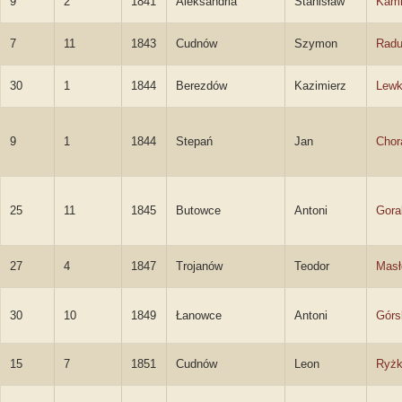
9
2
1841
Aleksandria
Stanisław
Kami
7
11
1843
Cudnów
Szymon
Radu
30
1
1844
Berezdów
Kazimierz
Lewk
9
1
1844
Stepań
Jan
Chor
25
11
1845
Butowce
Antoni
Gora
27
4
1847
Trojanów
Teodor
Masł
30
10
1849
Łanowce
Antoni
Górs
15
7
1851
Cudnów
Leon
Ryż