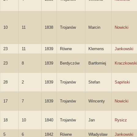
10
11
1838
Trojanów
Marcin
Nowicki
23
11
1839
Równe
Klemens
Jankowski
23
8
1839
Berdyczów
Bartłomiej
Kraczkowsk
28
2
1839
Trojanów
Stefan
Sapiński
17
7
1839
Trojanów
Wincenty
Nowicki
18
10
1840
Trojanów
Jan
Rysicz
5
6
1842
Równe
Władysław
Jankowski