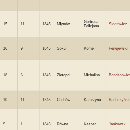
Gertruda
15
11
1845
Młynów
Sidorowicz
Felicjana
16
9
1845
Sokul
Kornel
Ferlejewski
18
6
1845
Złotopol
Michalina
Bohdanowic
10
11
1845
Cudnów
Katarzyna
Raduszyńsk
5
1
1845
Równe
Kasper
Jankowski