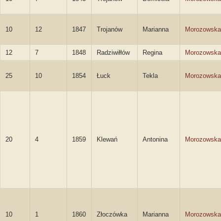
10
12
1847
Trojanów
Marianna
Morozowska
12
7
1848
Radziwiłłów
Regina
Morozowska
25
10
1854
Łuck
Tekla
Morozowska
20
4
1859
Klewań
Antonina
Morozowska
10
1
1860
Złoczówka
Marianna
Morozowska