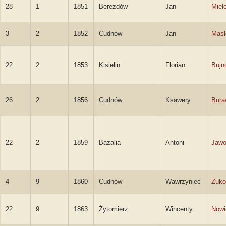
28
1
1851
Berezdów
Jan
Miel
3
2
1852
Cudnów
Jan
Masł
22
2
1853
Kisielin
Florian
Bujn
26
2
1856
Cudnów
Ksawery
Bura
22
2
1859
Bazalia
Antoni
Jawo
4
9
1860
Cudnów
Wawrzyniec
Żuko
22
9
1863
Żytomierz
Wincenty
Nowi