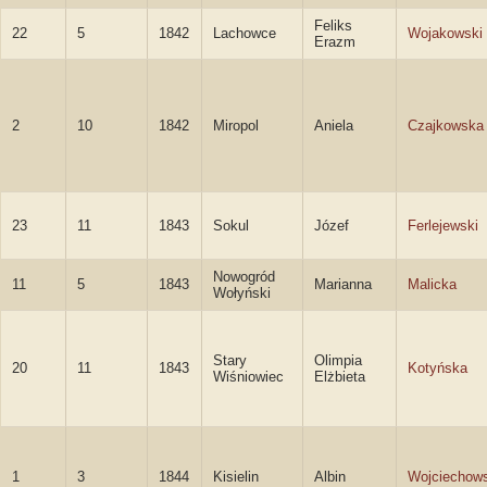
Feliks
22
5
1842
Lachowce
Wojakowski
Erazm
2
10
1842
Miropol
Aniela
Czajkowska
23
11
1843
Sokul
Józef
Ferlejewski
Nowogród
11
5
1843
Marianna
Malicka
Wołyński
Stary
Olimpia
20
11
1843
Kotyńska
Wiśniowiec
Elżbieta
1
3
1844
Kisielin
Albin
Wojciechows