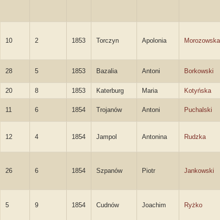
10
2
1853
Torczyn
Apolonia
Morozowska
28
5
1853
Bazalia
Antoni
Borkowski
20
8
1853
Katerburg
Maria
Kotyńska
11
6
1854
Trojanów
Antoni
Puchalski
12
4
1854
Jampol
Antonina
Rudzka
26
6
1854
Szpanów
Piotr
Jankowski
5
9
1854
Cudnów
Joachim
Ryżko