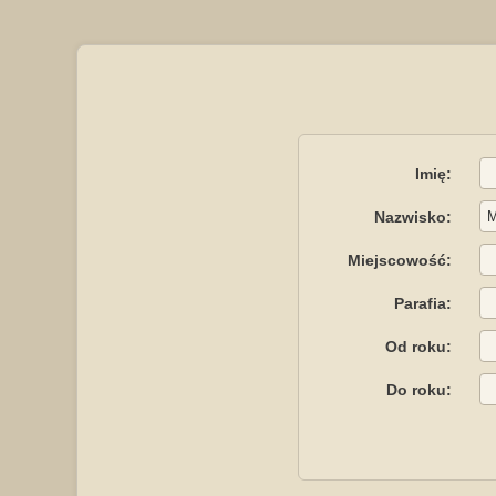
Imię:
Nazwisko:
Miejscowość:
Parafia:
Od roku:
Do roku: