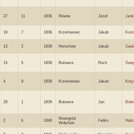
27
11
1836
Równe
Józef
Jank
19
7
1836
Krzemieniec
Jakub
Kost
13
2
1838
Horochów
Jakub
Sawi
15
5
1838
Butowce
Roch
Świę
4
9
1838
Krzemieniec
Jakub
Koty
29
1
1839
Butowce
Jan
Bobr
Nowogród
2
6
1840
Feliks
Halic
Wołyński