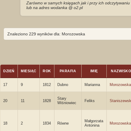
Zarówno w samych księgach jak i przy ich odczytywaniu 
lub na adres wodanka @ o2.pl
Znaleziono 229 wyników dla: Morozowska
DZIEŃ
MIESIĄC
ROK
PARAFIA
IMIĘ
NAZWISKO
17
9
1812
Dubno
Marianna
Morozowska
Stary
20
11
1828
Feliks
Staniszewsk
Wiśniowiec
Małgorzata
18
2
1834
Równe
Morozowska
Antonina