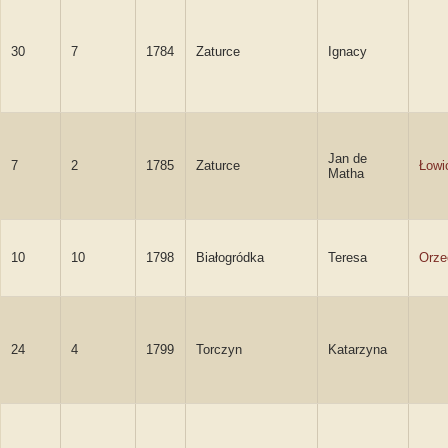
30
7
1784
Zaturce
Ignacy
Jan de
7
2
1785
Zaturce
Łowi
Matha
10
10
1798
Białogródka
Teresa
Orze
24
4
1799
Torczyn
Katarzyna