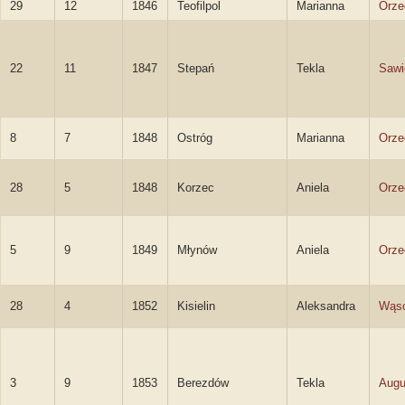
29
12
1846
Teofilpol
Marianna
Orze
22
11
1847
Stepań
Tekla
Sawi
8
7
1848
Ostróg
Marianna
Orze
28
5
1848
Korzec
Aniela
Orze
5
9
1849
Młynów
Aniela
Orze
28
4
1852
Kisielin
Aleksandra
Wąs
3
9
1853
Berezdów
Tekla
Augu