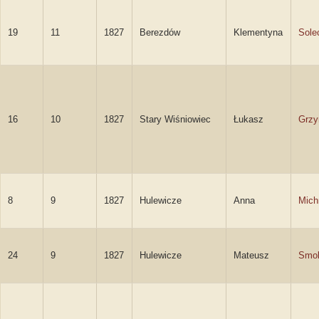
19
11
1827
Berezdów
Klementyna
Sole
16
10
1827
Stary Wiśniowiec
Łukasz
Grzy
8
9
1827
Hulewicze
Anna
Mich
24
9
1827
Hulewicze
Mateusz
Smok