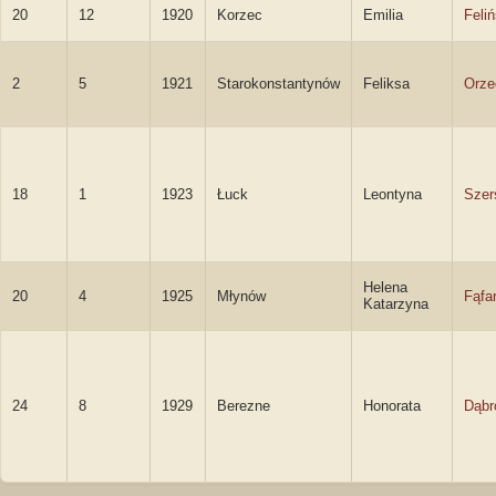
20
12
1920
Korzec
Emilia
Feli
2
5
1921
Starokonstantynów
Feliksa
Orze
18
1
1923
Łuck
Leontyna
Szer
Helena
20
4
1925
Młynów
Fąfa
Katarzyna
24
8
1929
Berezne
Honorata
Dąbr