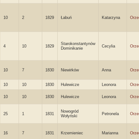
10
2
1829
Łabuń
Katarzyna
Orze
Starokonstantynów
4
10
1829
Cecylia
Orze
Dominikanie
10
7
1830
Niewirków
Anna
Orze
10
10
1830
Hulewicze
Leonora
Orze
10
10
1830
Hulewicze
Leonora
Orze
Nowogród
25
1
1831
Petronela
Orze
Wołyński
16
7
1831
Krzemieniec
Marianna
Orze