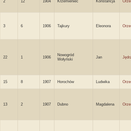
2
12
1904
Krzemieniec
Konstancja
Orze
3
6
1906
Tajkury
Eleonora
Orze
Nowogród
22
1
1906
Jan
Jędr
Wołyński
15
8
1907
Horochów
Ludwika
Orze
13
2
1907
Dubno
Magdalena
Orze