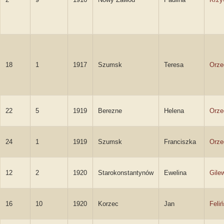
18
1
1917
Szumsk
Teresa
Orze
22
5
1919
Berezne
Helena
Orze
24
1
1919
Szumsk
Franciszka
Orze
12
2
1920
Starokonstantynów
Ewelina
Gile
16
10
1920
Korzec
Jan
Feliń