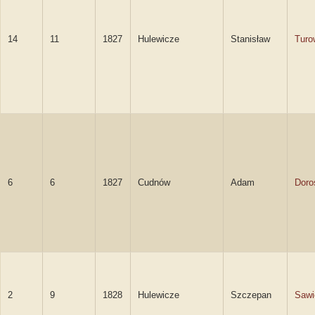
14
11
1827
Hulewicze
Stanisław
Turo
6
6
1827
Cudnów
Adam
Doro
2
9
1828
Hulewicze
Szczepan
Sawi