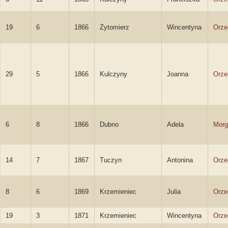
19
6
1866
Żytomierz
Wincentyna
Orze
29
5
1866
Kulczyny
Joanna
Orze
6
8
1866
Dubno
Adela
Morg
14
7
1867
Tuczyn
Antonina
Orze
8
6
1869
Krzemieniec
Julia
Orze
19
3
1871
Krzemieniec
Wincentyna
Orze