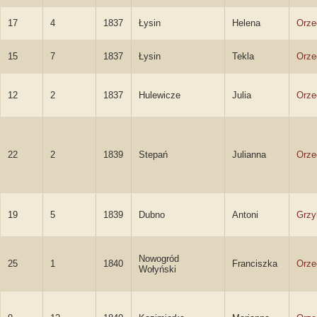
17
4
1837
Łysin
Helena
Orze
15
7
1837
Łysin
Tekla
Orze
12
2
1837
Hulewicze
Julia
Orze
22
2
1839
Stepań
Julianna
Orze
19
5
1839
Dubno
Antoni
Grzy
Nowogród
25
1
1840
Franciszka
Orze
Wołyński