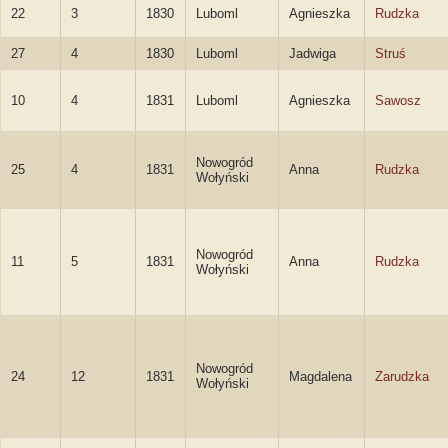
22
3
1830
Luboml
Agnieszka
Rudzka
27
4
1830
Luboml
Jadwiga
Struś
10
4
1831
Luboml
Agnieszka
Sawosz
Nowogród
25
4
1831
Anna
Rudzka
Wołyński
Nowogród
11
5
1831
Anna
Rudzka
Wołyński
Nowogród
24
12
1831
Magdalena
Zarudzka
Wołyński