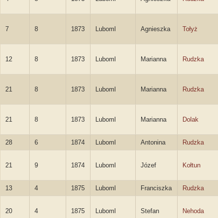
7
8
1873
Luboml
Agnieszka
Tołyż
12
8
1873
Luboml
Marianna
Rudzka
21
8
1873
Luboml
Marianna
Rudzka
21
8
1873
Luboml
Marianna
Dolak
28
6
1874
Luboml
Antonina
Rudzka
21
9
1874
Luboml
Józef
Kołtun
13
4
1875
Luboml
Franciszka
Rudzka
20
4
1875
Luboml
Stefan
Nehoda