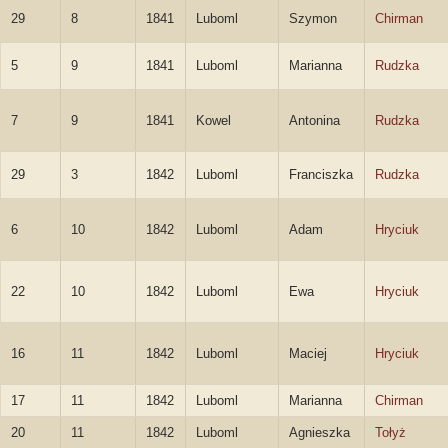
29
8
1841
Luboml
Szymon
Chirman
5
9
1841
Luboml
Marianna
Rudzka
7
9
1841
Kowel
Antonina
Rudzka
29
3
1842
Luboml
Franciszka
Rudzka
6
10
1842
Luboml
Adam
Hryciuk
22
10
1842
Luboml
Ewa
Hryciuk
16
11
1842
Luboml
Maciej
Hryciuk
17
11
1842
Luboml
Marianna
Chirman
20
11
1842
Luboml
Agnieszka
Tołyż