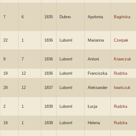
7
6
1835
Dubno
Apolonia
Bagińska
22
1
1836
Luboml
Marianna
Czerpak
9
7
1836
Luboml
Antoni
Krawczuk
19
12
1836
Luboml
Franciszka
Rudzka
28
12
1837
Luboml
Aleksander
Iwańczuk
2
1
1838
Luboml
Łucja
Rudzka
19
1
1838
Luboml
Helena
Rudzka