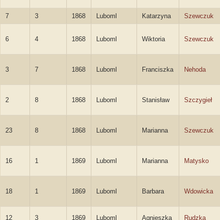
7
3
1868
Luboml
Katarzyna
Szewczuk
6
4
1868
Luboml
Wiktoria
Szewczuk
3
7
1868
Luboml
Franciszka
Nehoda
2
8
1868
Luboml
Stanisław
Szczygieł
23
8
1868
Luboml
Marianna
Szewczuk
16
1
1869
Luboml
Marianna
Matysko
18
1
1869
Luboml
Barbara
Wdowicka
12
3
1869
Luboml
Agnieszka
Rudzka