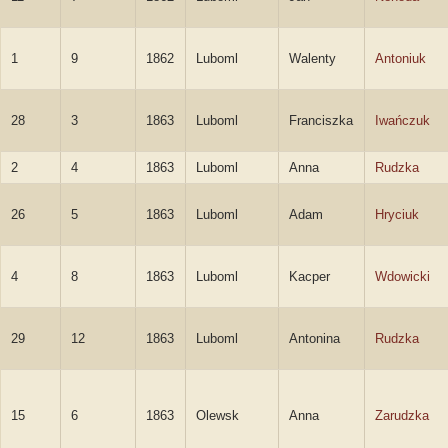
1
9
1862
Luboml
Walenty
Antoniuk
28
3
1863
Luboml
Franciszka
Iwańczuk
2
4
1863
Luboml
Anna
Rudzka
26
5
1863
Luboml
Adam
Hryciuk
4
8
1863
Luboml
Kacper
Wdowicki
29
12
1863
Luboml
Antonina
Rudzka
15
6
1863
Olewsk
Anna
Zarudzka