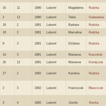
16
11
1880
Luboml
Magdalena
Rudzka
2
12
1880
Luboml
Tekla
Grabowska
18
2
1881
Luboml
Barbara
Rudzka
18
2
1881
Luboml
Marcelina
Rudzka
8
3
1881
Luboml
Elżbieta
Rudzka
14
3
1881
Luboml
Marianna
Kuszniruk
26
12
1881
Luboml
Marianna
Kornijczuk
27
2
1882
Luboml
Karolina
Rudzka
2
3
1882
Luboml
Franciszek
Błaszczuk
3
4
1882
Luboml
Józefa
Stocka