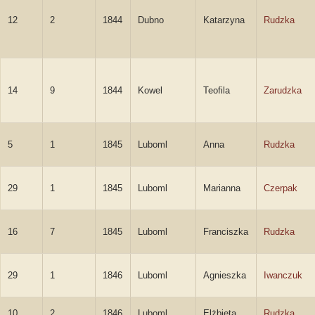
12
2
1844
Dubno
Katarzyna
Rudzka
14
9
1844
Kowel
Teofila
Zarudzka
5
1
1845
Luboml
Anna
Rudzka
29
1
1845
Luboml
Marianna
Czerpak
16
7
1845
Luboml
Franciszka
Rudzka
29
1
1846
Luboml
Agnieszka
Iwanczuk
10
2
1846
Luboml
Elżbieta
Rudzka