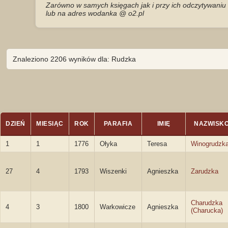
Zarówno w samych księgach jak i przy ich odczytywaniu 
lub na adres wodanka @ o2.pl
Znaleziono 2206 wyników dla: Rudzka
DZIEŃ
MIESIĄC
ROK
PARAFIA
IMIĘ
NAZWISK
1
1
1776
Ołyka
Teresa
Winogrudzk
27
4
1793
Wiszenki
Agnieszka
Zarudzka
Charudzka
4
3
1800
Warkowicze
Agnieszka
(Charucka)