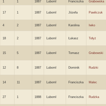
1
1
1887
Luboml
Franciszka
Grabowska
17
1
1887
Luboml
Józefa
Pawliczuk
4
2
1887
Luboml
Karolina
Iwko
18
2
1887
Luboml
Łukasz
Tołyż
15
5
1887
Luboml
Tomasz
Grabowski
12
8
1887
Luboml
Dominik
Rudzki
14
11
1887
Luboml
Franciszka
Malec
27
1
1888
Luboml
Franciszka
Rudzka