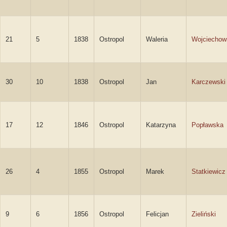
21
5
1838
Ostropol
Waleria
Wojciechow
30
10
1838
Ostropol
Jan
Karczewski
17
12
1846
Ostropol
Katarzyna
Popławska
26
4
1855
Ostropol
Marek
Statkiewicz
9
6
1856
Ostropol
Felicjan
Zieliński