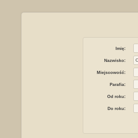
Imię:
Nazwisko:
Miejscowość:
Parafia:
Od roku:
Do roku: