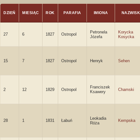
DZIEŃ
MIESIĄC
ROK
PARAFIA
IMIONA
NAZWIS
Petronela
Korycka
27
6
1827
Ostropol
Józefa
Kosycka
15
7
1827
Ostropol
Henryk
Sehen
Franciszek
2
12
1829
Ostropol
Chamski
Ksawery
Leokadia
28
1
1831
Łabuń
Kempska
Róża