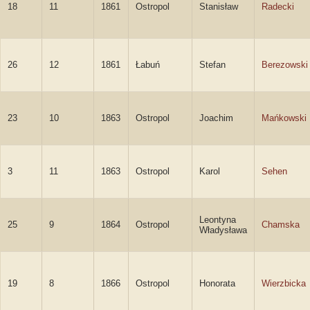
18
11
1861
Ostropol
Stanisław
Radecki
26
12
1861
Łabuń
Stefan
Berezowski
23
10
1863
Ostropol
Joachim
Mańkowski
3
11
1863
Ostropol
Karol
Sehen
Leontyna
25
9
1864
Ostropol
Chamska
Władysława
19
8
1866
Ostropol
Honorata
Wierzbicka