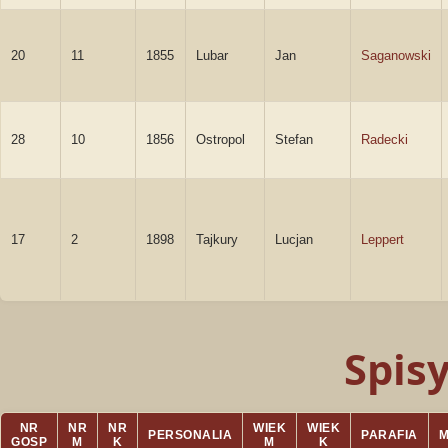
20
11
1855
Lubar
Jan
Saganowski
28
10
1856
Ostropol
Stefan
Radecki
17
2
1898
Tajkury
Lucjan
Leppert
Spis
NR
NR
NR
WIEK
WIEK
PERSONALIA
PARAFIA
GOSP
M
K
M
K