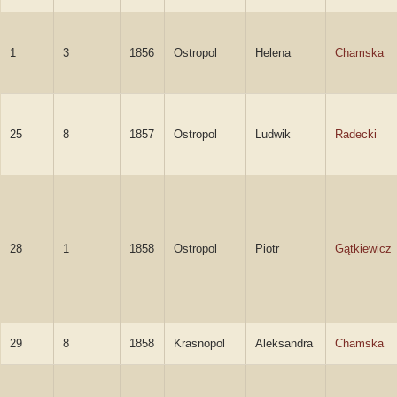
1
3
1856
Ostropol
Helena
Chamska
25
8
1857
Ostropol
Ludwik
Radecki
28
1
1858
Ostropol
Piotr
Gątkiewicz
29
8
1858
Krasnopol
Aleksandra
Chamska