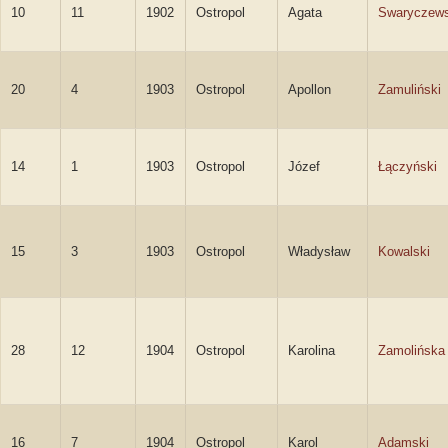
10
11
1902
Ostropol
Agata
Swaryczew
20
4
1903
Ostropol
Apollon
Zamuliński
14
1
1903
Ostropol
Józef
Łączyński
15
3
1903
Ostropol
Władysław
Kowalski
28
12
1904
Ostropol
Karolina
Zamolińska
16
7
1904
Ostropol
Karol
Adamski