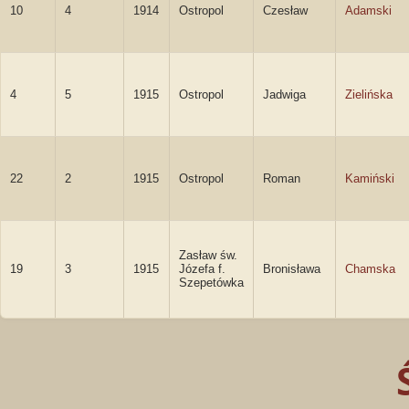
10
4
1914
Ostropol
Czesław
Adamski
4
5
1915
Ostropol
Jadwiga
Zielińska
22
2
1915
Ostropol
Roman
Kamiński
Zasław św.
19
3
1915
Józefa f.
Bronisława
Chamska
Szepetówka