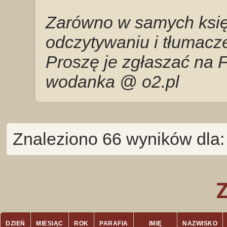
Zarówno w samych księg
odczytywaniu i tłumacze
Proszę je zgłaszać na 
wodanka @ o2.pl
Znaleziono 66 wyników dla
DZIEŃ
MIESIĄC
ROK
PARAFIA
IMIĘ
NAZWISKO