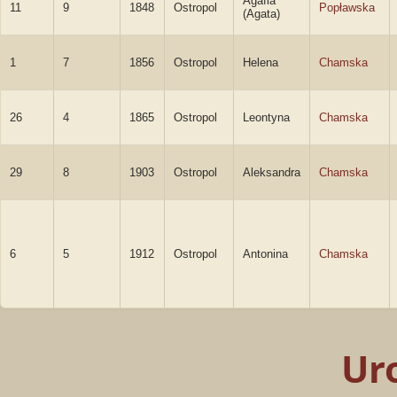
Agafia
11
9
1848
Ostropol
Popławska
(Agata)
1
7
1856
Ostropol
Helena
Chamska
26
4
1865
Ostropol
Leontyna
Chamska
29
8
1903
Ostropol
Aleksandra
Chamska
6
5
1912
Ostropol
Antonina
Chamska
Ur