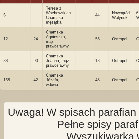
Teresa z
Wachowskich
Nowogród
6
6
44
Chamska
Wołyński
W
mężątka
Chamska
Agnieszka,
12
24
55
Ostropol
O
mąż
prawosławny
Chamska
38
90
Joanna, mąż
18
Ostropol
O
prawosławny
Chamska
168
42
Józefa,
48
Ostropol
C
wdowa
Uwaga! W spisach parafian 
Pełne spisy para
Wyszukiwarka 