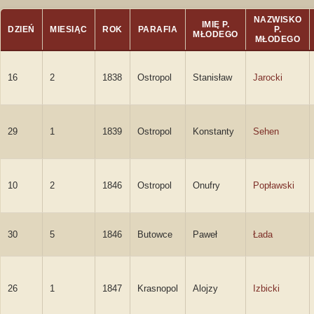
NAZWISKO
IMIĘ P.
DZIEŃ
MIESIĄC
ROK
PARAFIA
P.
MŁODEGO
MŁODEGO
16
2
1838
Ostropol
Stanisław
Jarocki
29
1
1839
Ostropol
Konstanty
Sehen
10
2
1846
Ostropol
Onufry
Popławski
30
5
1846
Butowce
Paweł
Łada
26
1
1847
Krasnopol
Alojzy
Izbicki