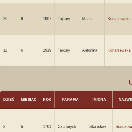
20
6
1907
Tajkury
Maria
Konarzewska
11
6
1919
Tajkury
Antonina
Konarzewska
DZIEŃ
MIESIĄC
ROK
PARAFIA
IMIONA
NAZWI
2
5
1701
Czartorysk
Stanisław
Susczewi