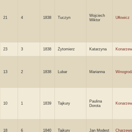
Wojciech
21
4
1838
Tuczyn
Ułłowicz
Wiktor
23
3
1838
Żytomierz
Katarzyna
Konarze
13
2
1838
Lubar
Marianna
Winogrod
Paulina
10
1
1839
Tajkury
Konarze
Dorota
18
6
1840
Tajkury
Jan Modest
Charzews