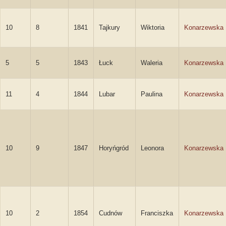
10
8
1841
Tajkury
Wiktoria
Konarzewska
5
5
1843
Łuck
Waleria
Konarzewska
11
4
1844
Lubar
Paulina
Konarzewska
10
9
1847
Horyńgród
Leonora
Konarzewska
10
2
1854
Cudnów
Franciszka
Konarzewska