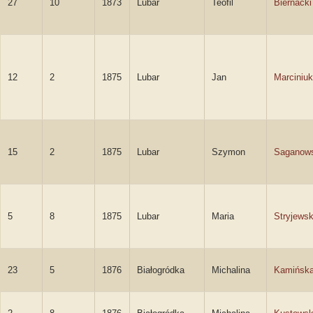
27
10
1873
Lubar
Teofil
Biernacki
12
2
1875
Lubar
Jan
Marciniuk
15
2
1875
Lubar
Szymon
Saganows
5
8
1875
Lubar
Maria
Stryjews
23
5
1876
Białogródka
Michalina
Kamińsk