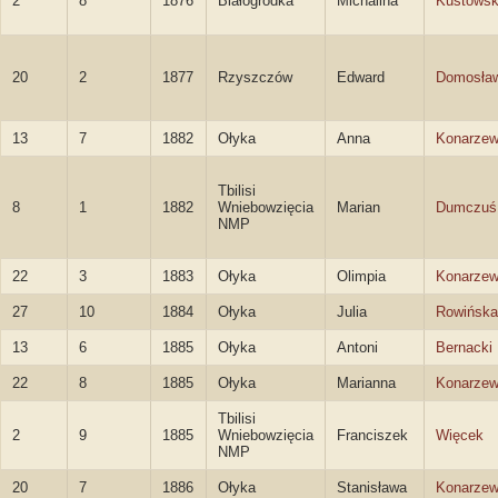
2
8
1876
Białogródka
Michalina
Kustows
20
2
1877
Rzyszczów
Edward
Domosław
13
7
1882
Ołyka
Anna
Konarze
Tbilisi
8
1
1882
Wniebowzięcia
Marian
Dumczuś
NMP
22
3
1883
Ołyka
Olimpia
Konarze
27
10
1884
Ołyka
Julia
Rowińska
13
6
1885
Ołyka
Antoni
Bernacki
22
8
1885
Ołyka
Marianna
Konarze
Tbilisi
2
9
1885
Wniebowzięcia
Franciszek
Więcek
NMP
20
7
1886
Ołyka
Stanisława
Konarze