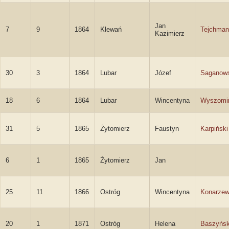
Jan
7
9
1864
Klewań
Tejchman
Kazimierz
30
3
1864
Lubar
Józef
Saganows
18
6
1864
Lubar
Wincentyna
Wyszomi
31
5
1865
Żytomierz
Faustyn
Karpiński
6
1
1865
Żytomierz
Jan
25
11
1866
Ostróg
Wincentyna
Konarze
20
1
1871
Ostróg
Helena
Baszyńs