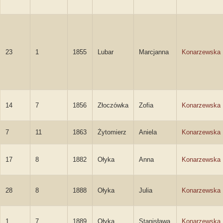
23
1
1855
Lubar
Marcjanna
Konarzewska
14
7
1856
Złoczówka
Zofia
Konarzewska
7
11
1863
Żytomierz
Aniela
Konarzewska
17
8
1882
Ołyka
Anna
Konarzewska
28
8
1888
Ołyka
Julia
Konarzewska
1
7
1889
Ołyka
Stanisława
Konarzewska