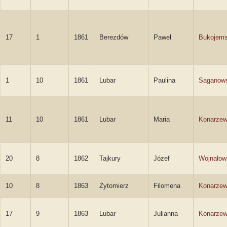
17
1
1861
Berezdów
Paweł
Bukojems
1
10
1861
Lubar
Paulina
Saganow
11
10
1861
Lubar
Maria
Konarze
20
8
1862
Tajkury
Józef
Wojnałow
10
8
1863
Żytomierz
Filomena
Konarze
17
9
1863
Lubar
Julianna
Konarze