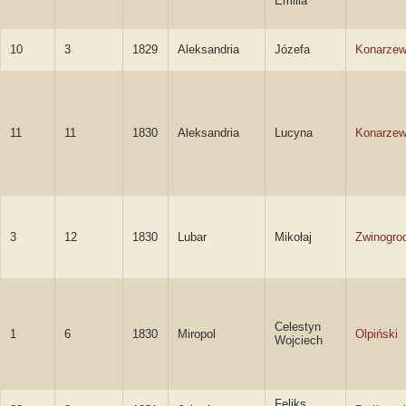
Emilia
10
3
1829
Aleksandria
Józefa
Konarze
11
11
1830
Aleksandria
Lucyna
Konarze
3
12
1830
Lubar
Mikołaj
Zwinogro
Celestyn
1
6
1830
Miropol
Olpiński
Wojciech
Feliks