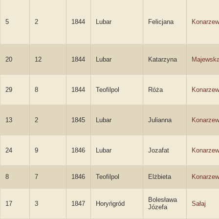
5
2
1844
Lubar
Felicjana
Konarze
20
12
1844
Lubar
Katarzyna
Majewsk
29
8
1844
Teofilpol
Róża
Konarze
13
2
1845
Lubar
Julianna
Konarze
24
9
1846
Lubar
Jozafat
Konarzew
8
7
1846
Teofilpol
Elżbieta
Konarze
Bolesława
17
3
1847
Horyńgród
Sałaj
Józefa