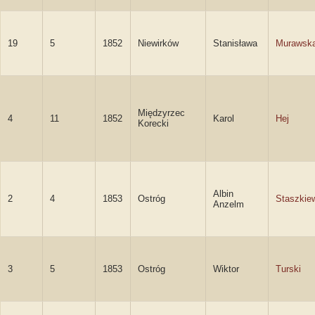
19
5
1852
Niewirków
Stanisława
Murawsk
Międzyrzec
4
11
1852
Karol
Hej
Korecki
Albin
2
4
1853
Ostróg
Staszkie
Anzelm
3
5
1853
Ostróg
Wiktor
Turski