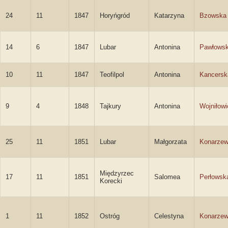
24
11
1847
Horyńgród
Katarzyna
Bzowska
14
6
1847
Lubar
Antonina
Pawłows
10
11
1847
Teofilpol
Antonina
Kancersk
9
4
1848
Tajkury
Antonina
Wojniłowi
25
11
1851
Lubar
Małgorzata
Konarze
Międzyrzec
17
11
1851
Salomea
Perłowsk
Korecki
1
11
1852
Ostróg
Celestyna
Konarze