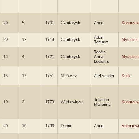
20
5
1701
Czartorysk
Anna
Konarze
Adam
20
12
1719
Czartorysk
Mycielski
Tomasz
Teofila
13
4
1721
Czartorysk
Anna
Mycielsk
Ludwika
15
12
1751
Nieświcz
Aleksander
Kulik
Julianna
10
2
1779
Warkowicze
Konarze
Marianna
20
10
1796
Dubno
Anna
Antoniew