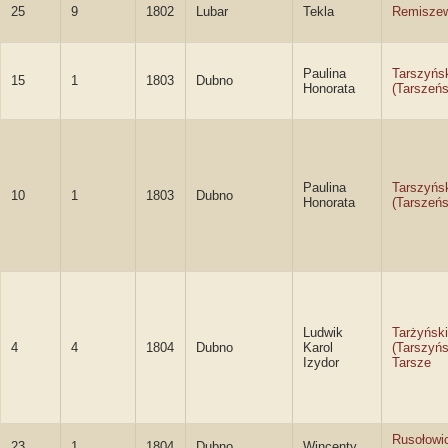
25
9
1802
Lubar
Tekla
Remisze
Paulina
Tarszyńs
15
1
1803
Dubno
Honorata
(Tarszeń
Paulina
Tarszyńs
10
1
1803
Dubno
Honorata
(Tarszeń
Ludwik
Tarżyński
4
4
1804
Dubno
Karol
(Tarszyńs
Izydor
Tarsze
Rusołowi
23
1
1804
Dubno
Wincenty