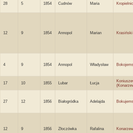
28
5
1854
Cudnów
Maria
Kropielni
12
9
1854
Annopol
Marian
Krasiński
4
9
1854
Annopol
Władysław
Bokojems
Koniusze
17
10
1855
Lubar
Łucja
(Konarze
27
12
1856
Białogródka
Adelajda
Bokujem
12
9
1856
Złoczówka
Rafalina
Konarze