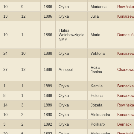
10
9
1886
Ołyka
Marianna
Rowińska
13
12
1886
Ołyka
Julia
Konarze
Tbilisi
19
1
1886
Wniebowzięcia
Maria
Dumczuś
NMP
24
10
1888
Ołyka
Wiktoria
Konarze
Róża
27
12
1888
Annopol
Charzew
Janina
1
1
1889
Ołyka
Kamila
Bernacka
8
1
1889
Ołyka
Helena
Konarze
14
3
1889
Ołyka
Józefa
Rowińska
10
2
1890
Ołyka
Aleksandra
Konarze
3
2
1892
Ołyka
Polikarp
Bernacki
20
6
1892
Ołyka
Aleksander
Rowiński