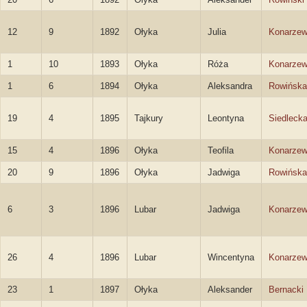
12
9
1892
Ołyka
Julia
Konarze
1
10
1893
Ołyka
Róża
Konarze
1
6
1894
Ołyka
Aleksandra
Rowińska
19
4
1895
Tajkury
Leontyna
Siedleck
15
4
1896
Ołyka
Teofila
Konarze
20
9
1896
Ołyka
Jadwiga
Rowińska
6
3
1896
Lubar
Jadwiga
Konarze
26
4
1896
Lubar
Wincentyna
Konarze
23
1
1897
Ołyka
Aleksander
Bernacki