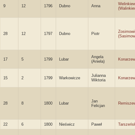
Welinkie
9
12
1796
Dubno
Anna
(Walinkie
Zosimowi
28
12
1797
Dubno
Piotr
(Sasimow
Angela
17
5
1799
Lubar
Konarze
(Aniela)
Julianna
15
2
1799
Warkowicze
Konarze
Wiktoria
Jan
28
8
1800
Lubar
Remiszew
Felicjan
22
6
1800
Nieświcz
Paweł
Tarszeńs