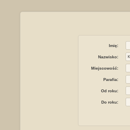
Imię:
Nazwisko:
Miejscowość:
Parafia:
Od roku:
Do roku: