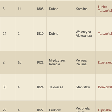
Lubicz
3
11
1808
Dubno
Karolina
Tarszeńs
Walentyna
24
2
1810
Dubno
Tarszeńs
Aleksandra
Międzyrzec
Pelagia
2
10
1821
Dzierzan
Korecki
Paulina
30
4
1824
Jałowicze
Stanisław
Bońkowsk
Petronela
29
4
1827
Cudnów
Olpińska