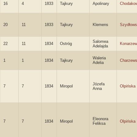
16
4
1833
Tajkury
Apolinary
Chodakow
20
11
1833
Tajkury
Klemens
Szydłows
Salomea
22
11
1834
Ostróg
Konarze
Adelajda
Waleria
1
1
1834
Tajkury
Charzew
Adelia
Józefa
7
7
1834
Miropol
Olpińska
Anna
Eleonora
7
7
1834
Miropol
Olpińska
Feliksa