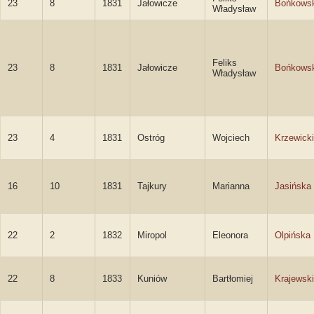
23
8
1831
Jałowicze
Bońkowsk
Władysław
Feliks
23
8
1831
Jałowicze
Bońkowsk
Władysław
23
4
1831
Ostróg
Wojciech
Krzewicki
16
10
1831
Tajkury
Marianna
Jasińska
22
2
1832
Miropol
Eleonora
Olpińska
22
8
1833
Kuniów
Bartłomiej
Krajewski