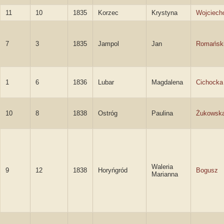
11
10
1835
Korzec
Krystyna
Wojciech
7
3
1835
Jampol
Jan
Romańsk
1
6
1836
Lubar
Magdalena
Cichocka
10
8
1838
Ostróg
Paulina
Żukowsk
Waleria
9
12
1838
Horyńgród
Bogusz
Marianna