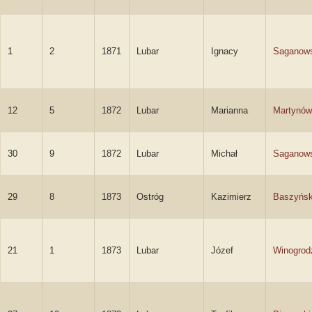
1
2
1871
Lubar
Ignacy
Saganows
12
5
1872
Lubar
Marianna
Martynów
30
9
1872
Lubar
Michał
Saganows
29
8
1873
Ostróg
Kazimierz
Baszyńsk
21
1
1873
Lubar
Józef
Winogrod