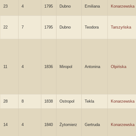
23
4
1795
Dubno
Emiliana
Konarzewska
22
7
1795
Dubno
Teodora
Tarszyńska
11
4
1836
Miropol
Antonina
Olpińska
28
8
1838
Ostropol
Tekla
Konarzewska
14
4
1840
Żytomierz
Gertruda
Konarzewska