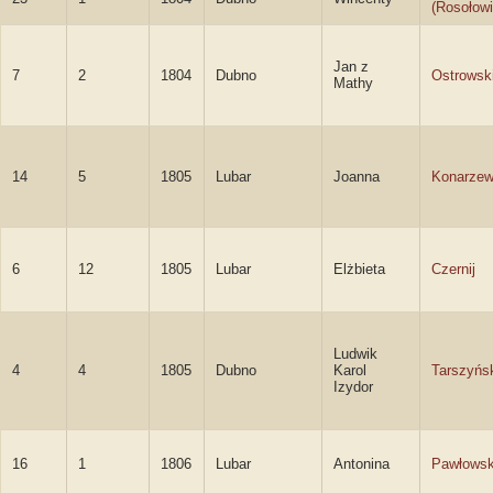
(Rosołowi
Jan z
7
2
1804
Dubno
Ostrowsk
Mathy
14
5
1805
Lubar
Joanna
Konarze
6
12
1805
Lubar
Elżbieta
Czernij
Ludwik
4
4
1805
Dubno
Karol
Tarszyńs
Izydor
16
1
1806
Lubar
Antonina
Pawłows