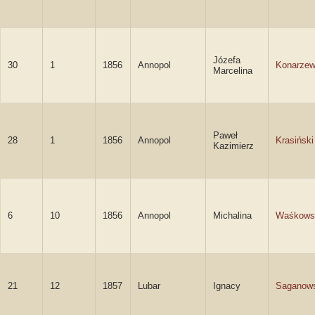
Józefa
30
1
1856
Annopol
Konarze
Marcelina
Paweł
28
1
1856
Annopol
Krasiński
Kazimierz
6
10
1856
Annopol
Michalina
Waśkows
21
12
1857
Lubar
Ignacy
Saganows