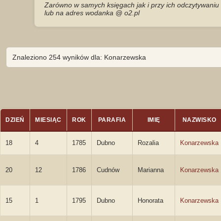
Zarówno w samych księgach jak i przy ich odczytywaniu 
lub na adres wodanka @ o2.pl
Znaleziono 254 wyników dla: Konarzewska
DZIEŃ
MIESIĄC
ROK
PARAFIA
IMIĘ
NAZWISKO
18
4
1785
Dubno
Rozalia
Konarzewska
20
12
1786
Cudnów
Marianna
Konarzewska
15
1
1795
Dubno
Honorata
Konarzewska