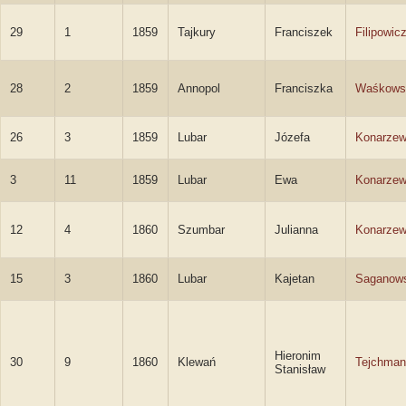
29
1
1859
Tajkury
Franciszek
Filipowic
28
2
1859
Annopol
Franciszka
Waśkows
26
3
1859
Lubar
Józefa
Konarze
3
11
1859
Lubar
Ewa
Konarze
12
4
1860
Szumbar
Julianna
Konarze
15
3
1860
Lubar
Kajetan
Saganows
Hieronim
30
9
1860
Klewań
Tejchman
Stanisław