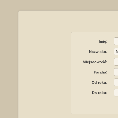
Imię:
Nazwisko:
Miejscowość:
Parafia:
Od roku:
Do roku: