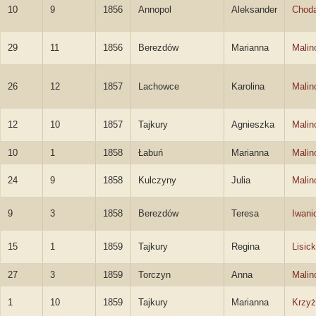
10
9
1856
Annopol
Aleksander
Chod
29
11
1856
Berezdów
Marianna
Malin
26
12
1857
Lachowce
Karolina
Malin
12
10
1857
Tajkury
Agnieszka
Malin
10
1
1858
Łabuń
Marianna
Malin
24
9
1858
Kulczyny
Julia
Malin
9
3
1858
Berezdów
Teresa
Iwani
15
1
1859
Tajkury
Regina
Lisic
27
3
1859
Torczyn
Anna
Malin
1
10
1859
Tajkury
Marianna
Krzy