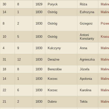
30
8
1829
Poryck
Róża
Malin
14
1
1830
Ostróg
Eufrozyna
Malin
8
2
1830
Ostróg
Grzegorz
Przew
Antoni
10
5
1830
Ostróg
Krasu
Konstanty
4
9
1830
Kulczyny
Anna
Malin
31
12
1830
Deraźne
Agnieszka
Malin
18
8
1830
Berezdów
Józefa
Malin
14
1
1830
Korzec
Apolonia
Malin
22
6
1830
Korzec
Karolina
Malin
21
2
1830
Dubno
Tekla
Malin