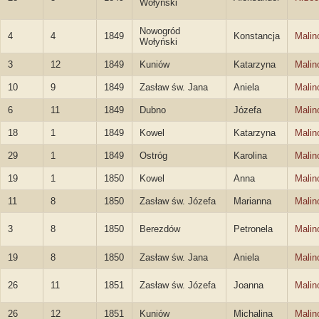
Wołyński
Nowogród
4
4
1849
Konstancja
Malin
Wołyński
3
12
1849
Kuniów
Katarzyna
Malin
10
9
1849
Zasław św. Jana
Aniela
Malin
6
11
1849
Dubno
Józefa
Malin
18
1
1849
Kowel
Katarzyna
Malin
29
1
1849
Ostróg
Karolina
Malin
19
1
1850
Kowel
Anna
Malin
11
8
1850
Zasław św. Józefa
Marianna
Malin
3
8
1850
Berezdów
Petronela
Malin
19
8
1850
Zasław św. Jana
Aniela
Malin
26
11
1851
Zasław św. Józefa
Joanna
Malin
26
12
1851
Kuniów
Michalina
Malin