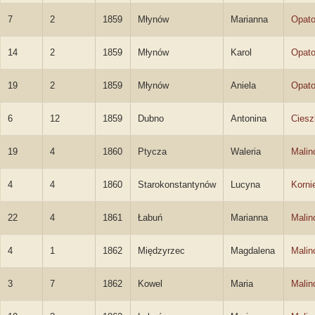
7
2
1859
Młynów
Marianna
Opato
14
2
1859
Młynów
Karol
Opato
19
2
1859
Młynów
Aniela
Opato
6
12
1859
Dubno
Antonina
Cies
19
4
1860
Ptycza
Waleria
Malin
4
4
1860
Starokonstantynów
Lucyna
Korni
22
4
1861
Łabuń
Marianna
Malin
4
1
1862
Międzyrzec
Magdalena
Malin
3
7
1862
Kowel
Maria
Malin