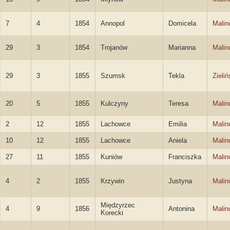
7
4
1854
Annopol
Domicela
Malin
29
3
1854
Trojanów
Marianna
Malin
29
3
1855
Szumsk
Tekla
Zieli
20
5
1855
Kulczyny
Teresa
Malin
2
12
1855
Lachowce
Emilia
Malin
10
12
1855
Lachowce
Aniela
Malin
27
11
1855
Kuniów
Franciszka
Malin
4
2
1855
Krzywin
Justyna
Malin
Międzyrzec
4
9
1856
Antonina
Malin
Korecki