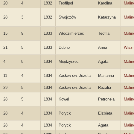
20
4
1832
Teofilpol
Karolina
Malin
28
3
1832
Swojczów
Katarzyna
Malin
15
9
1833
Włodzimierzec
Teofila
Malin
21
5
1833
Dubno
Anna
Wisz
4
8
1834
Międzyrzec
Agata
Malin
11
4
1834
Zasław św. Józefa
Marianna
Malin
29
5
1834
Zasław św. Józefa
Rozalia
Malin
28
5
1834
Kowel
Petronela
Malin
28
4
1834
Poryck
Elżbieta
Malin
28
4
1834
Poryck
Agata
Malin