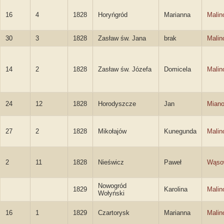
16
4
1828
Horyńgród
Marianna
Malin
30
3
1828
Zasław św. Jana
brak
Malin
14
2
1828
Zasław św. Józefa
Domicela
Malin
24
12
1828
Horodyszcze
Jan
Miano
27
2
1828
Mikołajów
Kunegunda
Malin
2
11
1828
Nieświcz
Paweł
Wąso
Nowogród
1829
Karolina
Malin
Wołyński
16
1
1829
Czartorysk
Marianna
Malin