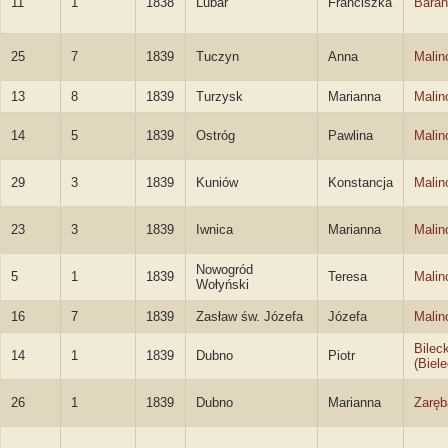
11
1
1838
Lubar
Franciszka
Bara
25
7
1839
Tuczyn
Anna
Malin
13
8
1839
Turzysk
Marianna
Malin
14
5
1839
Ostróg
Pawlina
Malin
29
3
1839
Kuniów
Konstancja
Malin
23
3
1839
Iwnica
Marianna
Malin
Nowogród
5
1
1839
Teresa
Malin
Wołyński
16
7
1839
Zasław św. Józefa
Józefa
Malin
Bileck
14
1
1839
Dubno
Piotr
(Biele
26
1
1839
Dubno
Marianna
Zaręb