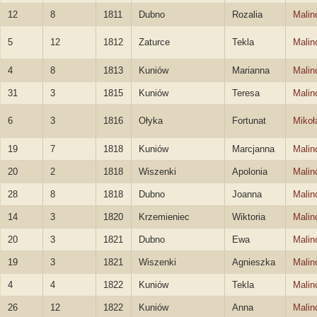
12
8
1811
Dubno
Rozalia
Malin
5
12
1812
Zaturce
Tekla
Malin
4
8
1813
Kuniów
Marianna
Malin
31
3
1815
Kuniów
Teresa
Malin
6
3
1816
Ołyka
Fortunat
Mikoł
19
7
1818
Kuniów
Marcjanna
Malin
20
2
1818
Wiszenki
Apolonia
Malin
28
8
1818
Dubno
Joanna
Malin
14
3
1820
Krzemieniec
Wiktoria
Malin
20
3
1821
Dubno
Ewa
Malin
19
3
1821
Wiszenki
Agnieszka
Malin
4
4
1822
Kuniów
Tekla
Malin
26
12
1822
Kuniów
Anna
Malin