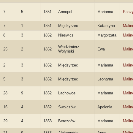
7
5
1851
Annopol
Marianna
Pasz
7
1
1851
Międzyrzec
Katarzyna
Malin
8
3
1852
Nieświcz
Małgorzata
Malin
Włodzimierz
25
2
1852
Ewa
Malin
Wołyński
2
3
1852
Międzyrzec
Marianna
Malin
5
3
1852
Międzyrzec
Leontyna
Malin
28
9
1852
Lachowce
Marianna
Malin
16
4
1852
Swojczów
Apolonia
Malin
29
4
1853
Berezdów
Marianna
Malin
21
9
1853
Aleksandria
Anna
Malin