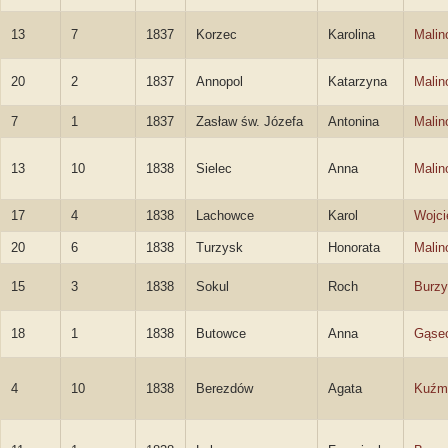
13
7
1837
Korzec
Karolina
Malin
20
2
1837
Annopol
Katarzyna
Malin
7
1
1837
Zasław św. Józefa
Antonina
Malin
13
10
1838
Sielec
Anna
Malin
17
4
1838
Lachowce
Karol
Wojci
20
6
1838
Turzysk
Honorata
Malin
15
3
1838
Sokul
Roch
Burzy
18
1
1838
Butowce
Anna
Gąse
4
10
1838
Berezdów
Agata
Kuźm