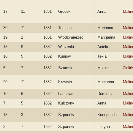
17
11
1831
Gródek
Anna
Malin
30
11
1831
Teofilpol
Marianna
Malin
19
1
1831
Włodzimierzec
Marcjanna
Malin
15
9
1832
Wiszenki
Aniela
Malin
18
5
1832
Kuniów
Tekla
Malin
5
7
1832
Szumsk
Mikołaj
Zieliń
20
11
1832
Krzywin
Macjanna
Malin
10
6
1832
Lachowce
Domicela
Malin
7
5
1832
Kulczyny
Anna
Malin
15
3
1832
Szpanów
Kunegunda
Malin
3
7
1832
Szpanów
Lucyna
Malin