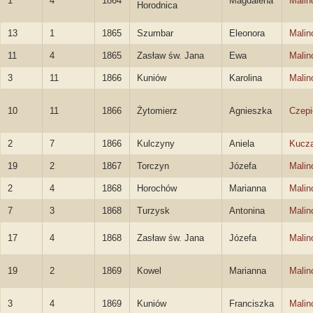
1
4
1864
Magdalena
Malin
Horodnica
13
1
1865
Szumbar
Eleonora
Malin
11
4
1865
Zasław św. Jana
Ewa
Malin
3
11
1866
Kuniów
Karolina
Malin
10
11
1866
Żytomierz
Agnieszka
Czepi
2
7
1866
Kulczyny
Aniela
Kucza
19
2
1867
Torczyn
Józefa
Malin
2
4
1868
Horochów
Marianna
Malin
7
3
1868
Turzysk
Antonina
Malin
17
4
1868
Zasław św. Jana
Józefa
Malin
19
2
1869
Kowel
Marianna
Malin
3
4
1869
Kuniów
Franciszka
Malin