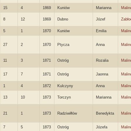
15
4
1869
Kuniów
Marianna
Malin
8
12
1869
Dubno
Józef
Zabło
5
1
1870
Kuniów
Emilia
Malin
27
2
1870
Ptycza
Anna
Malin
11
3
1871
Ostróg
Rozalia
Malin
17
7
1871
Ostróg
Jaonna
Malin
1
4
1872
Kulczyny
Anna
Malin
13
10
1873
Torczyn
Marianna
Malin
21
1
1873
Radziwiłłów
Benedykta
Malin
7
5
1873
Ostróg
Józefa
Malin