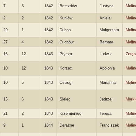
7
3
1842
Berezdów
Justyna
Malin
2
2
1842
Kuniów
Aniela
Malin
29
1
1842
Dubno
Małgorzata
Malin
27
4
1842
Cudnów
Barbara
Malin
16
12
1843
Ptycza
Ludwik
Zaręb
10
12
1843
Korzec
Apolonia
Malin
10
5
1843
Ostróg
Marianna
Malin
15
6
1843
Sielec
Jędrzej
Marki
21
2
1843
Krzemieniec
Teresa
Malin
9
1
1844
Deraźne
Franciszek
Malin