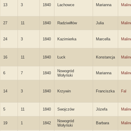
13
3
1840
Lachowce
Marianna
Malin
27
11
1840
Radziwiłłów
Julia
Malin
24
3
1840
Kazimierka
Marcella
Malin
16
11
1840
Łuck
Konstancja
Malin
Nowogród
6
7
1840
Marianna
Malin
Wołyński
14
3
1840
Krzywin
Franciszka
Fal
5
11
1840
Swojczów
Józefa
Malin
Nowogród
19
1
1842
Barbara
Malin
Wołyński