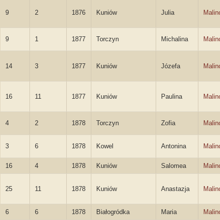
9
2
1876
Kuniów
Julia
Malin
9
1
1877
Torczyn
Michalina
Malin
14
3
1877
Kuniów
Józefa
Malin
16
11
1877
Kuniów
Paulina
Malin
4
2
1878
Torczyn
Zofia
Malin
3
6
1878
Kowel
Antonina
Malin
16
4
1878
Kuniów
Salomea
Malin
25
11
1878
Kuniów
Anastazja
Malin
6
6
1878
Białogródka
Maria
Malin