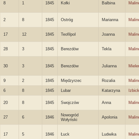
8
1
1845
Kołki
Balbina
Malin
2
8
1845
Ostróg
Marianna
Malin
17
12
1845
Teofilpol
Joanna
Malin
28
3
1845
Berezdów
Tekla
Malin
30
3
1845
Berezdów
Julianna
Miele
9
2
1845
Międzyrzec
Rozalia
Malin
6
8
1845
Lubar
Katarzyna
Izbic
20
8
1845
Swojczów
Anna
Malin
Nowogród
27
6
1846
Apolonia
Malin
Wołyński
17
5
1846
Łuck
Ludwika
Malin