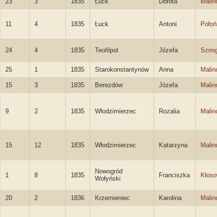
23
3
1835
Łuck
Dorota
Malin
11
4
1835
Łuck
Antoni
Połoń
24
4
1835
Teofilpol
Józefa
Szmig
25
1
1835
Starokonstantynów
Anna
Malin
15
3
1835
Berezdów
Józefa
Malin
9
2
1835
Włodzimierzec
Rozalia
Malin
15
12
1835
Włodzimierzec
Katarzyna
Malin
Nowogród
1
8
1835
Franciszka
Kłoso
Wołyński
20
2
1836
Krzemieniec
Karolina
Malin