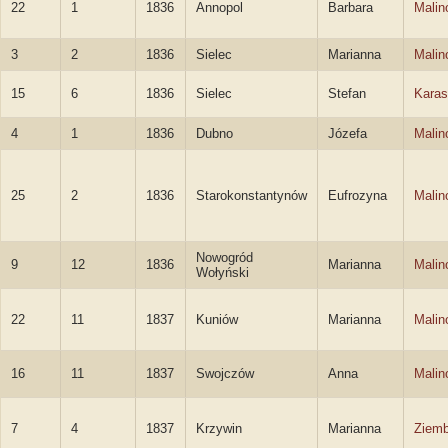
22
1
1836
Annopol
Barbara
Malin
3
2
1836
Sielec
Marianna
Malin
15
6
1836
Sielec
Stefan
Karas
4
1
1836
Dubno
Józefa
Malin
25
2
1836
Starokonstantynów
Eufrozyna
Malin
Nowogród
9
12
1836
Marianna
Malin
Wołyński
22
11
1837
Kuniów
Marianna
Malin
16
11
1837
Swojczów
Anna
Malin
7
4
1837
Krzywin
Marianna
Ziemb