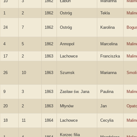
10
3
1862
Łabuń
Marianna
Malin
1
2
1862
Ostróg
Tekla
Malin
24
7
1862
Ostróg
Karolina
Bogu
4
5
1862
Annopol
Marcelina
Malin
17
2
1863
Lachowce
Franciszka
Malin
26
10
1863
Szumsk
Marianna
Smoli
9
3
1863
Zasław św. Jana
Paulina
Malin
20
2
1863
Młynów
Jan
Opato
18
11
1864
Lachowce
Cecylia
Malin
Korzec filia