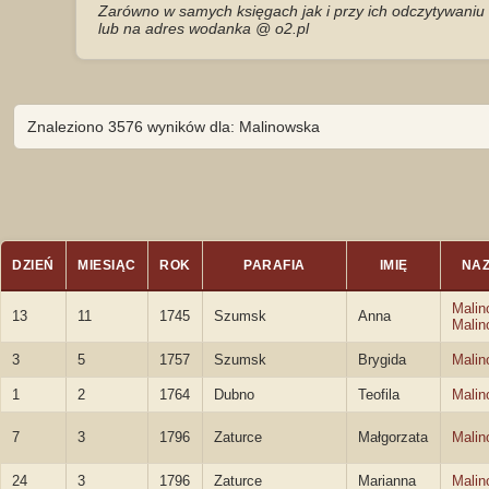
Zarówno w samych księgach jak i przy ich odczytywaniu 
lub na adres wodanka @ o2.pl
Znaleziono 3576 wyników dla: Malinowska
DZIEŃ
MIESIĄC
ROK
PARAFIA
IMIĘ
NA
Malin
13
11
1745
Szumsk
Anna
Malin
3
5
1757
Szumsk
Brygida
Malin
1
2
1764
Dubno
Teofila
Malin
7
3
1796
Zaturce
Małgorzata
Malin
24
3
1796
Zaturce
Marianna
Malin