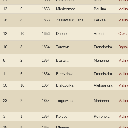
13
5
1853
Międzyrzec
Paulina
Malin
28
8
1853
Zasław św. Jana
Feliksa
Malin
12
10
1853
Dubno
Antoni
Ciesz
16
8
1854
Torczyn
Franciszka
Dąbs
8
2
1854
Bazalia
Marianna
Malin
1
5
1854
Berezdów
Franciszka
Malin
30
10
1854
Białozórka
Aleksandra
Malin
23
2
1854
Targowica
Marianna
Malin
3
1
1854
Korzec
Petronela
Malin
15
9
1854
Młynów
Malin