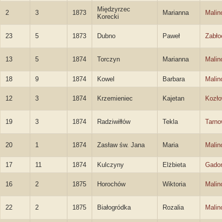
Międzyrzec
2
3
1873
Marianna
Malin
Korecki
23
5
1873
Dubno
Paweł
Zabło
13
5
1874
Torczyn
Marianna
Malin
18
9
1874
Kowel
Barbara
Malin
12
3
1874
Krzemieniec
Kajetan
Kozło
19
3
1874
Radziwiłłów
Tekla
Tarn
20
1
1874
Zasław św. Jana
Maria
Malin
17
11
1874
Kulczyny
Elżbieta
Gado
16
2
1875
Horochów
Wiktoria
Malin
22
2
1875
Białogródka
Rozalia
Malin