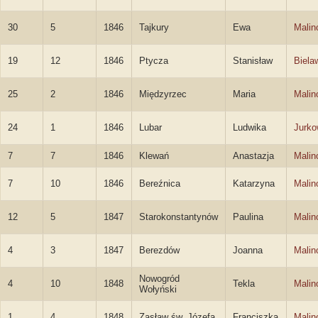
30
5
1846
Tajkury
Ewa
Malin
19
12
1846
Ptycza
Stanisław
Biela
25
2
1846
Międzyrzec
Maria
Malin
24
1
1846
Lubar
Ludwika
Jurk
7
7
1846
Klewań
Anastazja
Malin
7
10
1846
Bereźnica
Katarzyna
Malin
12
5
1847
Starokonstantynów
Paulina
Malin
4
3
1847
Berezdów
Joanna
Malin
Nowogród
4
10
1848
Tekla
Malin
Wołyński
1
4
1848
Zasław św. Józefa
Franciszka
Malin