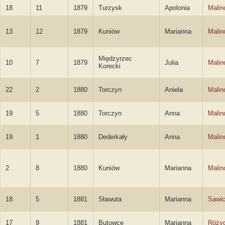
18
11
1879
Turzysk
Apolonia
Malin
13
12
1879
Kuniów
Marianna
Malin
Międzyrzec
10
7
1879
Julia
Malin
Korecki
22
2
1880
Torczyn
Aniela
Malin
19
5
1880
Torczyn
Anna
Malin
19
1
1880
Dederkały
Anna
Malin
2
8
1880
Kuniów
Marianna
Malin
18
5
1881
Sławuta
Marianna
Sawi
17
9
1881
Butowce
Marianna
Róży