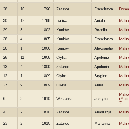
28
10
1796
Zaturce
Franciszka
Doma
30
12
1798
Iwnica
Aniela
Malin
29
3
1802
Kuniów
Rozalia
Malin
28
4
1805
Kuniów
Franciszka
Malin
28
1
1806
Kuniów
Aleksandra
Malin
29
11
1808
Ołyka
Apolonia
Malin
13
4
1809
Zaturce
Apolonia
Malin
12
1
1809
Ołyka
Brygida
Malin
27
9
1809
Ołyka
Anna
Malin
Malio
6
3
1810
Wiszenki
Justyna
(Mali
?)
4
2
1810
Zaturce
Anastazja
Malin
23
2
1810
Zaturce
Marianna
Malin