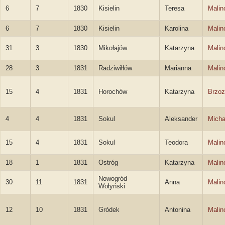
6
7
1830
Kisielin
Teresa
Malin
6
7
1830
Kisielin
Karolina
Malin
31
3
1830
Mikołajów
Katarzyna
Malin
28
3
1831
Radziwiłłów
Marianna
Malin
15
4
1831
Horochów
Katarzyna
Brzo
4
4
1831
Sokul
Aleksander
Micha
15
4
1831
Sokul
Teodora
Malin
18
1
1831
Ostróg
Katarzyna
Malin
Nowogród
30
11
1831
Anna
Malin
Wołyński
12
10
1831
Gródek
Antonina
Malin