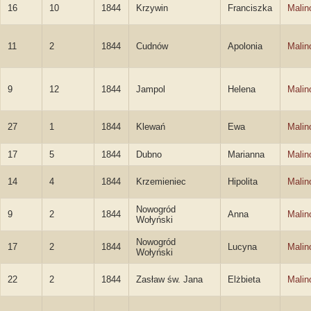
16
10
1844
Krzywin
Franciszka
Malin
11
2
1844
Cudnów
Apolonia
Malin
9
12
1844
Jampol
Helena
Malin
27
1
1844
Klewań
Ewa
Malin
17
5
1844
Dubno
Marianna
Malin
14
4
1844
Krzemieniec
Hipolita
Malin
Nowogród
9
2
1844
Anna
Malin
Wołyński
Nowogród
17
2
1844
Lucyna
Malin
Wołyński
22
2
1844
Zasław św. Jana
Elżbieta
Malin