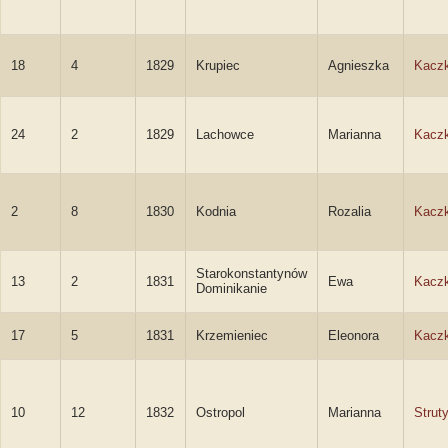
18
4
1829
Krupiec
Agnieszka
Kacz
24
2
1829
Lachowce
Marianna
Kacz
2
8
1830
Kodnia
Rozalia
Kacz
Starokonstantynów
13
2
1831
Ewa
Kacz
Dominikanie
17
5
1831
Krzemieniec
Eleonora
Kacz
10
12
1832
Ostropol
Marianna
Strut