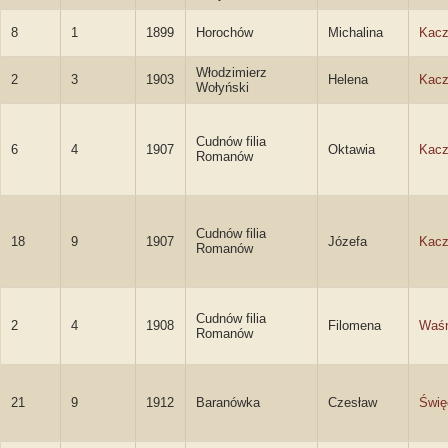
8
1
1899
Horochów
Michalina
Kac
Włodzimierz
2
3
1903
Helena
Kac
Wołyński
Cudnów filia
6
4
1907
Oktawia
Kac
Romanów
Cudnów filia
18
9
1907
Józefa
Kac
Romanów
Cudnów filia
2
4
1908
Filomena
Waśn
Romanów
21
9
1912
Baranówka
Czesław
Świę