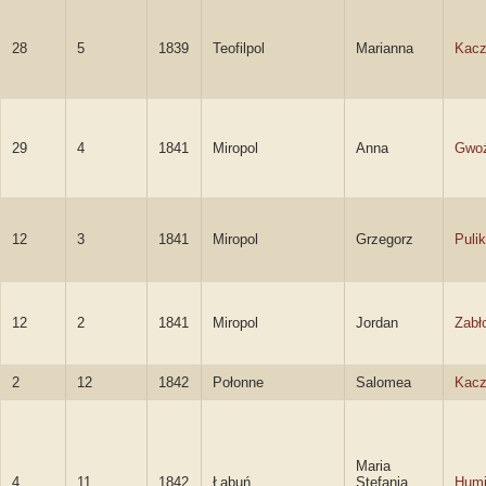
28
5
1839
Teofilpol
Marianna
Kac
29
4
1841
Miropol
Anna
Gwoź
12
3
1841
Miropol
Grzegorz
Puli
12
2
1841
Miropol
Jordan
Zabł
2
12
1842
Połonne
Salomea
Kac
Maria
4
11
1842
Łabuń
Stefania
Humi