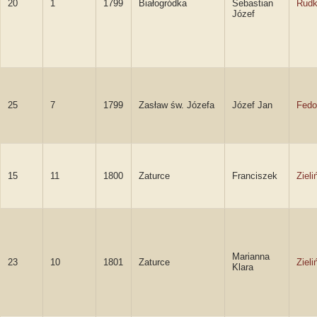
20
1
1799
Białogródka
Sebastian
Rudk
Józef
25
7
1799
Zasław św. Józefa
Józef Jan
Fedo
15
11
1800
Zaturce
Franciszek
Zieli
Marianna
23
10
1801
Zaturce
Zieli
Klara