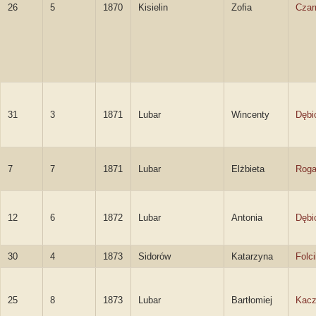
26
5
1870
Kisielin
Zofia
Czar
31
3
1871
Lubar
Wincenty
Dębi
7
7
1871
Lubar
Elżbieta
Roga
12
6
1872
Lubar
Antonia
Dębi
30
4
1873
Sidorów
Katarzyna
Folc
25
8
1873
Lubar
Bartłomiej
Kacz