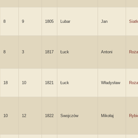
8
9
1805
Lubar
Jan
Siat
8
3
1817
Łuck
Antoni
Roża
18
10
1821
Łuck
Władysław
Roża
10
12
1822
Swojczów
Mikołaj
Rybi