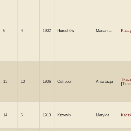
6
4
1902
Horochów
Marianna
Kacz
Tkac
13
10
1906
Ostropol
Anastazja
[Tkac
14
6
1913
Krzywin
Matylda
Kacz