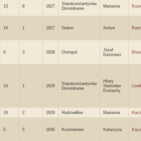
Starokonstantynów
13
8
1827
Marianna
Krze
Dominikanie
14
1
1827
Dubno
Antoni
Bartn
Józef
6
3
1828
Ostropol
Brun
Kazimierz
Hilary
Starokonstantynów
14
1
1828
Stanisław
Lewi
Dominikanie
Eustachy
24
2
1829
Radziwiłłów
Marianna
Kac
5
5
1830
Krzemieniec
Katarzyna
Kac