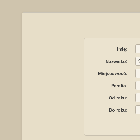
Imię:
Nazwisko:
Miejscowość:
Parafia:
Od roku:
Do roku: