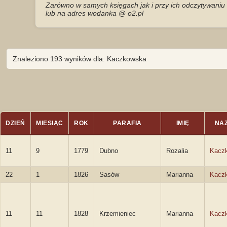
Zarówno w samych księgach jak i przy ich odczytywaniu 
lub na adres wodanka @ o2.pl
Znaleziono 193 wyników dla: Kaczkowska
DZIEŃ
MIESIĄC
ROK
PARAFIA
IMIĘ
NA
11
9
1779
Dubno
Rozalia
Kacz
22
1
1826
Sasów
Marianna
Kacz
11
11
1828
Krzemieniec
Marianna
Kacz