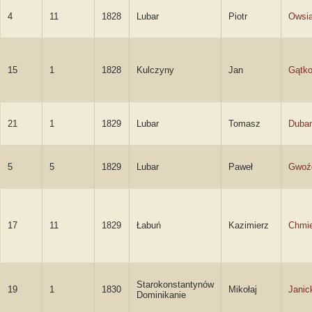
4
11
1828
Lubar
Piotr
Owsia
15
1
1828
Kulczyny
Jan
Gątko
21
1
1829
Lubar
Tomasz
Duba
5
5
1829
Lubar
Paweł
Gwoźd
17
11
1829
Łabuń
Kazimierz
Chmie
Starokonstantynów
19
1
1830
Mikołaj
Janic
Dominikanie