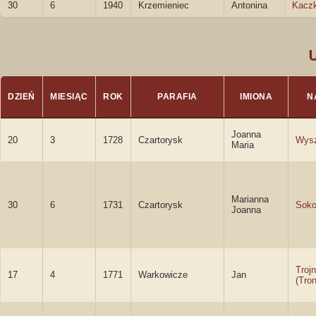
30
6
1940
Krzemieniec
Antonina
Kacz
DZIEŃ
MIESIĄC
ROK
PARAFIA
IMIONA
N
Joanna
20
3
1728
Czartorysk
Wys
Maria
Marianna
30
6
1731
Czartorysk
Soko
Joanna
Trojn
17
4
1771
Warkowicze
Jan
(Tron