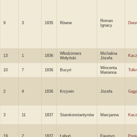
Roman
9
3
1835
Równe
Dwor
Ignacy
Włodzimierz
Michalina
13
1
1836
Kac
Wołyński
Józefa
Wincenta
10
7
1836
Bucyń
Tolk
Marianna
2
4
1836
Krzywin
Józefa
Gąga
3
11
1837
Starokonstantynów
Marcjanna
Kac
19
2
1837
Łabuń
Faustyn
Poni