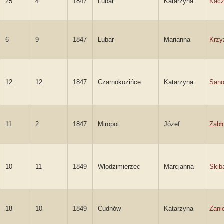
25
4
1847
Lubar
Katarzyna
Kac
6
9
1847
Lubar
Marianna
Krzy
12
12
1847
Czarnokozińce
Katarzyna
San
11
2
1847
Miropol
Józef
Zabł
10
11
1849
Włodzimierzec
Marcjanna
Skib
18
10
1849
Cudnów
Katarzyna
Zani