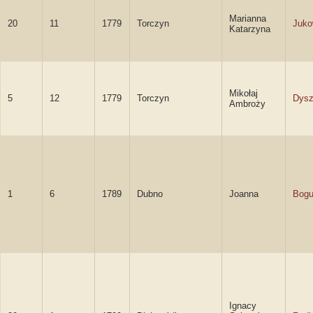
Marianna
20
11
1779
Torczyn
Juko
Katarzyna
Mikołaj
5
12
1779
Torczyn
Dysz
Ambroży
1
6
1789
Dubno
Joanna
Bog
Ignacy