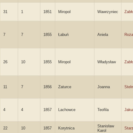
31
1
1851
Miropol
Wawrzyniec
Zabł
7
7
1855
Łabuń
Aniela
Roża
26
10
1855
Miropol
Władysław
Zabł
11
7
1856
Zaturce
Joanna
Stel
4
4
1857
Lachowce
Teofila
Jaku
Stanisław
22
10
1857
Korytnica
Star
Karol