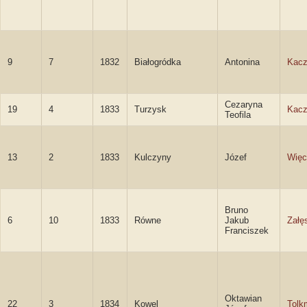
9
7
1832
Białogródka
Antonina
Kac
Cezaryna
19
4
1833
Turzysk
Kac
Teofila
13
2
1833
Kulczyny
Józef
Więc
Bruno
6
10
1833
Równe
Jakub
Załę
Franciszek
Oktawian
22
3
1834
Kowel
Tolkm