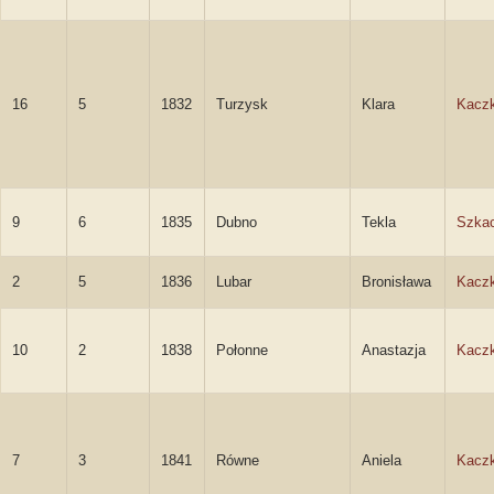
16
5
1832
Turzysk
Klara
Kacz
9
6
1835
Dubno
Tekla
Szka
2
5
1836
Lubar
Bronisława
Kacz
10
2
1838
Połonne
Anastazja
Kacz
7
3
1841
Równe
Aniela
Kacz