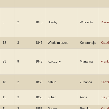
5
2
1845
Hołoby
Wincenty
Różań
13
3
1847
Włodzimierzec
Konstancja
Kacz
23
9
1849
Kulczyny
Marianna
Frank
18
2
1855
Łabuń
Zuzanna
Kacz
15
3
1856
Lubar
Anna
Krzy
11
2
1856
Dubno
Rozalia
Kacz