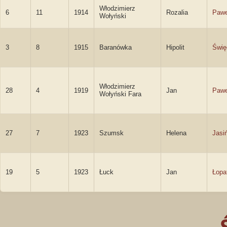
Włodzimierz
6
11
1914
Rozalia
Pawe
Wołyński
3
8
1915
Baranówka
Hipolit
Świę
Włodzimierz
28
4
1919
Jan
Pawe
Wołyński Fara
27
7
1923
Szumsk
Helena
Jasi
19
5
1923
Łuck
Jan
Łopa