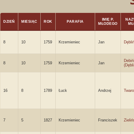
IMIĘ P.
NAZ
DZIEŃ
MIESIĄC
ROK
PARAFIA
MŁODEGO
MŁ
8
10
1759
Krzemieniec
Jan
Dębli
Debiń
8
10
1759
Krzemieniec
Jan
(Dębli
16
8
1789
Łuck
Andrzej
Twaro
7
5
1827
Krzemieniec
Franciszek
Zieliń