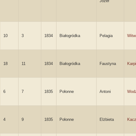
Józef
10
3
1834
Białogródka
Pelagia
Witw
18
11
1834
Białogródka
Faustyna
Karp
6
7
1835
Połonne
Antoni
Wodz
4
9
1835
Połonne
Elżbieta
Kac