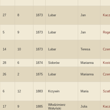
27
8
1873
Lubar
Jan
Kacz
5
9
1873
Lubar
Jan
Roga
14
10
1873
Lubar
Teresa
Czern
28
6
1874
Sidorów
Marianna
Kost
26
2
1875
Lubar
Marianna
Czern
6
12
1883
Krzywin
Maria
Szat
Włodzimierz
17
9
1885
Julia
Kac
Wołyński