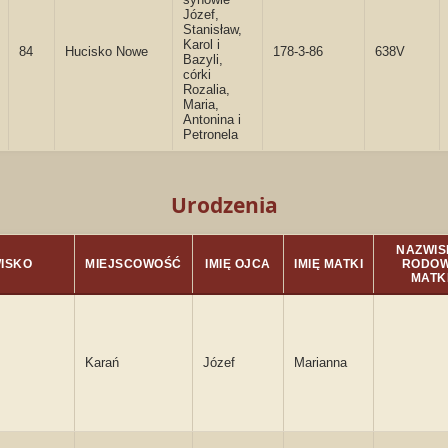
Józef,
Stanisław,
Karol i
84
Hucisko Nowe
178-3-86
638V
Bazyli,
córki
Rozalia,
Maria,
Antonina i
Petronela
Urodzenia
NAZWIS
ISKO
MIEJSCOWOŚĆ
IMIĘ OJCA
IMIĘ MATKI
RODO
MATK
Karań
Józef
Marianna