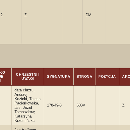
2
Ż
DM
KO
CHRZESTNI I
WE
SYGNATURA
STRONA
POZYCJA
ARC
UWAGI
I
data chrztu,
Andrzej
Kozicki, Teresa
Paciorkowska,
178-49-3
603V
Ż
ass. Józef
Tomaszkow,
Katarzyna
Krzemińska
Jan Hoffman,