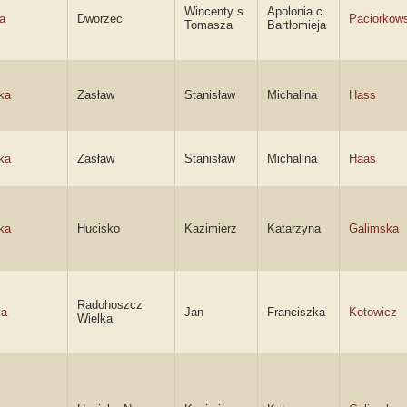
Wincenty s.
Apolonia c.
a
Dworzec
Paciorkow
Tomasza
Bartłomieja
ka
Zasław
Stanisław
Michalina
Hass
ka
Zasław
Stanisław
Michalina
Haas
ka
Hucisko
Kazimierz
Katarzyna
Galimska
Radohoszcz
ka
Jan
Franciszka
Kotowicz
Wielka