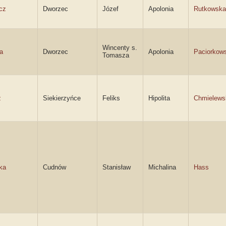
cz
Dworzec
Józef
Apolonia
Rutkowska
Wincenty s.
a
Dworzec
Apolonia
Paciorkow
Tomasza
z
Siekierzyńce
Feliks
Hipolita
Chmielews
ka
Cudnów
Stanisław
Michalina
Hass