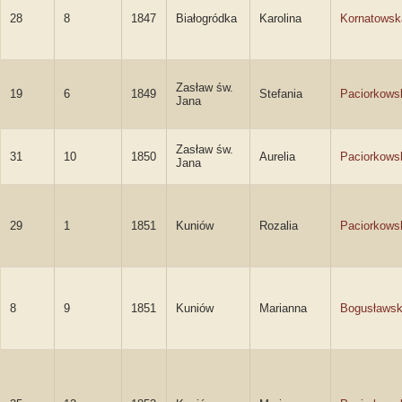
28
8
1847
Białogródka
Karolina
Kornatowsk
Zasław św.
19
6
1849
Stefania
Paciorkows
Jana
Zasław św.
31
10
1850
Aurelia
Paciorkows
Jana
29
1
1851
Kuniów
Rozalia
Paciorkows
8
9
1851
Kuniów
Marianna
Bogusławs