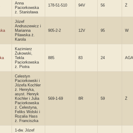
Anna
178-51-510
94V
56
Ż
Paciorkowska
ż. Stanisława
Józef
Andruszewicz i
ska
Marianna
905-2-2
12V
95
W
Pilawska ż.
Karola
Kazimierz
Żukowski,
ka
Tekla
885
83
24
AG
Paciorkowska
ż. Piotra
Celestyn
Paciorkowski i
Józefa Kochler
ż. Henryka,
asyst. Henryk
Kochler i Julia
569-1-69
8R
59
Ż
Paciorkowska
ż. Celestyna,
Feliks Wolski i
Rozalia Hass
ż. Franciszka
1-dw. Józef