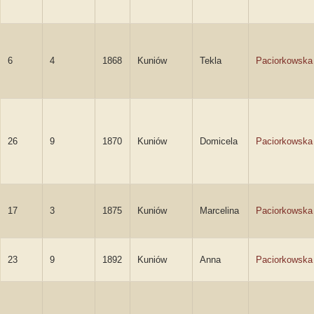
6
4
1868
Kuniów
Tekla
Paciorkowska
26
9
1870
Kuniów
Domicela
Paciorkowska
17
3
1875
Kuniów
Marcelina
Paciorkowska
23
9
1892
Kuniów
Anna
Paciorkowska