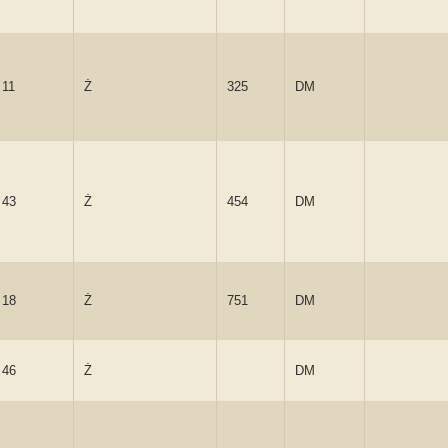
11
Ż
325
DM
43
Ż
454
DM
18
Ż
751
DM
46
Ż
DM