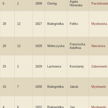
Agata
6
1
1809
Ostróg
Paciorkows
Honorata
28
12
1827
Białogródka
Feliks
Mysłowska
Franciszka
20
12
1828
Wołoczyska
Nieciecka
Adolfina
25
2
1829
Lachowce
Konstanty
Zaborowski
15
7
1830
Białogródka
Jakub
Mysłowski
4
6
1832
Białogródka
Jan
Mysłowski