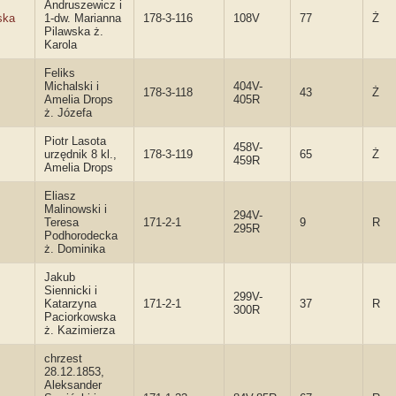
Andruszewicz i
ska
1-dw. Marianna
178-3-116
108V
77
Ż
Pilawska ż.
Karola
Feliks
Michalski i
404V-
178-3-118
43
Ż
Amelia Drops
405R
ż. Józefa
Piotr Lasota
458V-
urzędnik 8 kl.,
178-3-119
65
Ż
459R
Amelia Drops
Eliasz
Malinowski i
294V-
Teresa
171-2-1
9
R
295R
Podhorodecka
ż. Dominika
Jakub
Siennicki i
299V-
Katarzyna
171-2-1
37
R
300R
Paciorkowska
ż. Kazimierza
chrzest
28.12.1853,
Aleksander