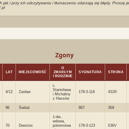
jak i przy ich odczytywaniu i tłumaczeniu zdarzają się błędy. Proszę 
.pl
Zgony
O
LAT
MIEJSCOWOŚĆ
ZMARŁYM
SYGNATURA
STRONA
I RODZINIE
c.
Stanisława
4/12
Zasław
178-3-118
431R
i Michaliny
z Hassów
96
Świtaź
867
359
1-dw.,
wdowa,
70
Dworzec
potomstwa
178-3-123
536V