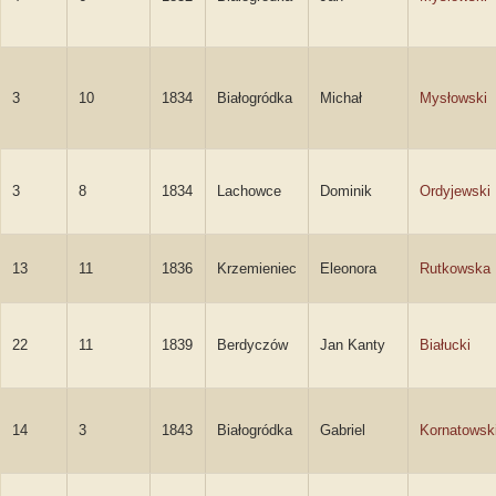
3
10
1834
Białogródka
Michał
Mysłowski
3
8
1834
Lachowce
Dominik
Ordyjewski
13
11
1836
Krzemieniec
Eleonora
Rutkowska
22
11
1839
Berdyczów
Jan Kanty
Białucki
14
3
1843
Białogródka
Gabriel
Kornatowsk