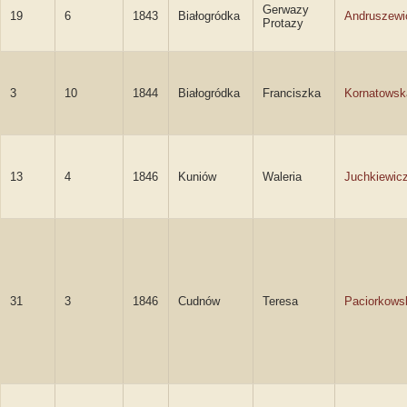
Gerwazy
19
6
1843
Białogródka
Andruszewi
Protazy
3
10
1844
Białogródka
Franciszka
Kornatowsk
13
4
1846
Kuniów
Waleria
Juchkiewic
31
3
1846
Cudnów
Teresa
Paciorkows