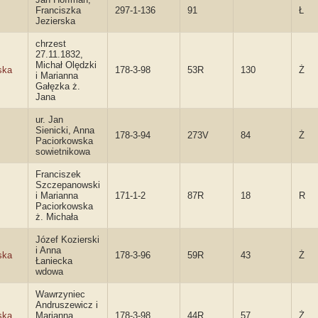
Franciszka
297-1-136
91
Ł
Jezierska
chrzest
27.11.1832,
Michał Olędzki
ska
178-3-98
53R
130
Ż
i Marianna
Gałęzka ż.
Jana
ur. Jan
Sienicki, Anna
178-3-94
273V
84
Ż
Paciorkowska
sowietnikowa
Franciszek
Szczepanowski
i Marianna
171-1-2
87R
18
R
Paciorkowska
ż. Michała
Józef Kozierski
i Anna
ska
178-3-96
59R
43
Ż
Łaniecka
wdowa
Wawrzyniec
Andruszewicz i
ska
Marianna
178-3-98
44R
57
Ż