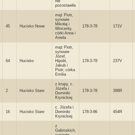
nie
pozostawiła
mąż Piotr,
synowie
Mikołaj i
45
Hucisko Nowe
178-3-78
171V
Wincenty,
córki Anna i
Aniela
mąż Piotr,
synowie
Józef,
64
Hucisko
Hipolit,
178-3-78
237V
Jakub i
Piotr, córka
Emilia
z krupy, c.
Józefa i
2
Hucisko Stare
178-3-78
398R
Dominiki
Krynickiej
c. Józefa i
16
Hucisko Stare
Dominiki
178-3-86
454R
Krynickiej
z
Galimskich,
synowie