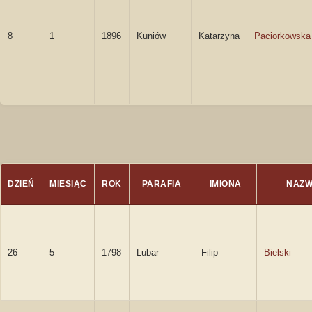
8
1
1896
Kuniów
Katarzyna
Paciorkowska
DZIEŃ
MIESIĄC
ROK
PARAFIA
IMIONA
NAZW
26
5
1798
Lubar
Filip
Bielski