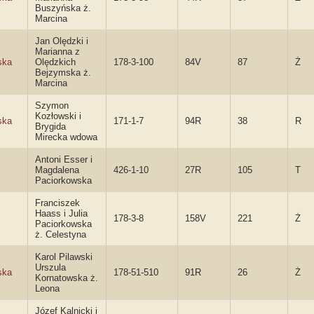
Buszyńska ż.
Marcina
Jan Olędzki i
Marianna z
ska
Olędzkich
178-3-100
84V
87
Ż
Bejzymska ż.
Marcina
Szymon
Kozłowski i
ska
171-1-7
94R
38
R
Brygida
Mirecka wdowa
Antoni Esser i
Magdalena
426-1-10
27R
105
T
Paciorkowska
Franciszek
Haass i Julia
178-3-8
158V
221
Ż
Paciorkowska
ż. Celestyna
Karol Pilawski
Urszula
ska
178-51-510
91R
26
Ż
Kornatowska ż.
Leona
Józef Kalnicki i