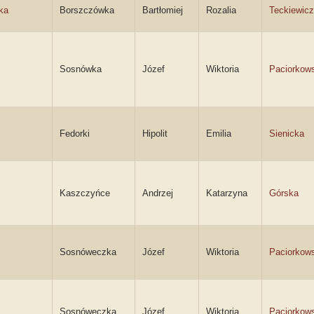
ka
Borszczówka
Bartłomiej
Rozalia
Teckiewicz
Sosnówka
Józef
Wiktoria
Paciorkow
Fedorki
Hipolit
Emilia
Sienicka
Kaszczyńce
Andrzej
Katarzyna
Górska
Sosnóweczka
Józef
Wiktoria
Paciorkow
Sosnóweczka
Józef
Wiktoria
Paciorkow