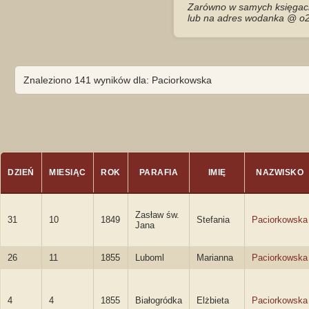
Zarówno w samych księgach 
lub na adres wodanka @ o2
Znaleziono 141 wyników dla: Paciorkowska
DZIEŃ
MIESIĄC
ROK
PARAFIA
IMIĘ
NAZWISKO
Zasław św.
31
10
1849
Stefania
Paciorkowska
Jana
26
11
1855
Luboml
Marianna
Paciorkowska
4
4
1855
Białogródka
Elżbieta
Paciorkowska