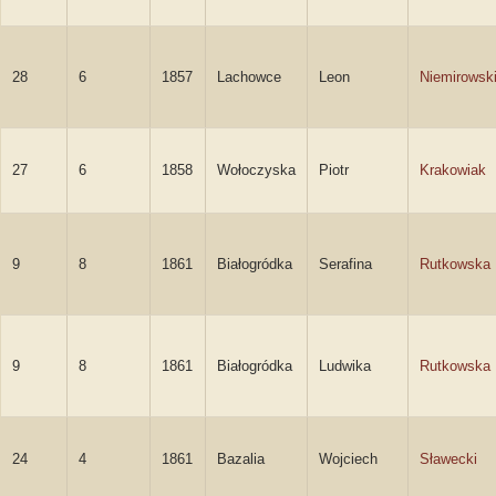
28
6
1857
Lachowce
Leon
Niemirowsk
27
6
1858
Wołoczyska
Piotr
Krakowiak
9
8
1861
Białogródka
Serafina
Rutkowska
9
8
1861
Białogródka
Ludwika
Rutkowska
24
4
1861
Bazalia
Wojciech
Sławecki