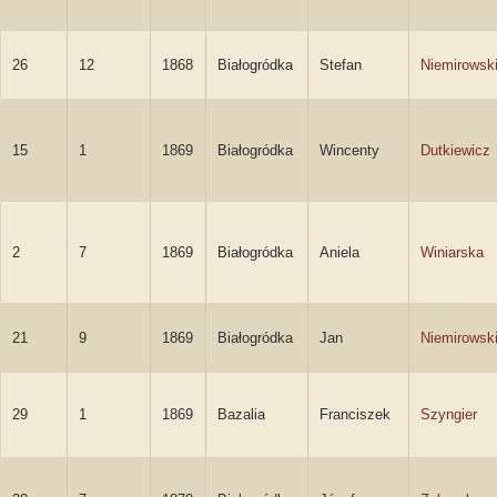
26
12
1868
Białogródka
Stefan
Niemirowsk
15
1
1869
Białogródka
Wincenty
Dutkiewicz
2
7
1869
Białogródka
Aniela
Winiarska
21
9
1869
Białogródka
Jan
Niemirowsk
29
1
1869
Bazalia
Franciszek
Szyngier