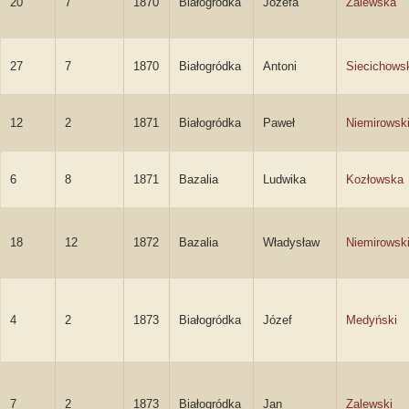
20
7
1870
Białogródka
Józefa
Zalewska
27
7
1870
Białogródka
Antoni
Siecichows
12
2
1871
Białogródka
Paweł
Niemirowsk
6
8
1871
Bazalia
Ludwika
Kozłowska
18
12
1872
Bazalia
Władysław
Niemirowsk
4
2
1873
Białogródka
Józef
Medyński
7
2
1873
Białogródka
Jan
Zalewski