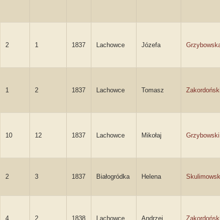
2
1
1837
Lachowce
Józefa
Grzybowsk
1
2
1837
Lachowce
Tomasz
Zakordońsk
10
12
1837
Lachowce
Mikołaj
Grzybowski
2
3
1837
Białogródka
Helena
Skulimows
4
2
1838
Lachowce
Andrzej
Zakordońsk