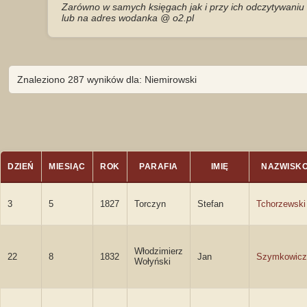
Zarówno w samych księgach jak i przy ich odczytywaniu 
lub na adres wodanka @ o2.pl
Znaleziono 287 wyników dla: Niemirowski
DZIEŃ
MIESIĄC
ROK
PARAFIA
IMIĘ
NAZWISK
3
5
1827
Torczyn
Stefan
Tchorzewski
Włodzimierz
22
8
1832
Jan
Szymkowicz
Wołyński