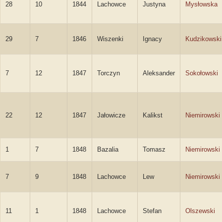
28
10
1844
Lachowce
Justyna
Mysłowska
29
7
1846
Wiszenki
Ignacy
Kudzikowski
7
12
1847
Torczyn
Aleksander
Sokołowski
22
12
1847
Jałowicze
Kalikst
Niemirowski
1
7
1848
Bazalia
Tomasz
Niemirowski
7
9
1848
Lachowce
Lew
Niemirowski
11
1
1848
Lachowce
Stefan
Olszewski