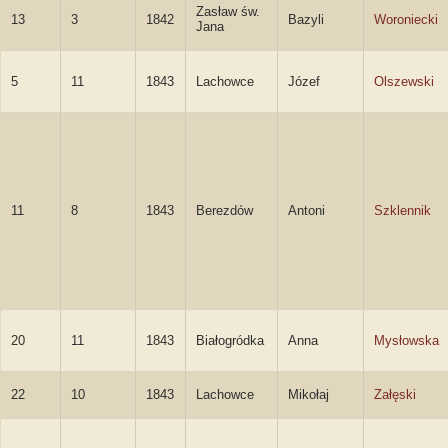
Zasław św.
13
3
1842
Bazyli
Woroniecki
Jana
5
11
1843
Lachowce
Józef
Olszewski
11
8
1843
Berezdów
Antoni
Szklennik
20
11
1843
Białogródka
Anna
Mysłowska
22
10
1843
Lachowce
Mikołaj
Załęski