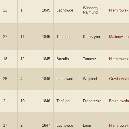
Wincenty
22
1
1845
Lachowce
Niemirowsk
Rajmund
27
11
1845
Teofilpol
Katarzyna
Malinowska
18
12
1845
Bazalia
Tomasz
Niemirowsk
25
4
1846
Lachowce
Wojciech
Grzybowski
2
10
1846
Teofilpol
Franciszka
Błażejewsk
17
2
1847
Lachowce
Leon
Niemirowsk