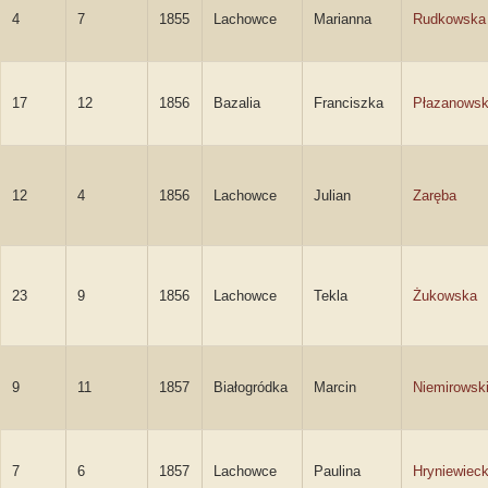
4
7
1855
Lachowce
Marianna
Rudkowska
17
12
1856
Bazalia
Franciszka
Płazanows
12
4
1856
Lachowce
Julian
Zaręba
23
9
1856
Lachowce
Tekla
Żukowska
9
11
1857
Białogródka
Marcin
Niemirowsk
7
6
1857
Lachowce
Paulina
Hryniewiec