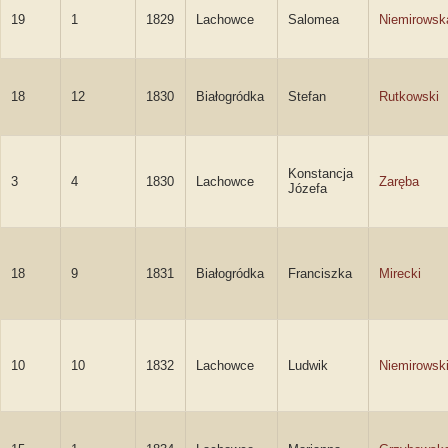
19
1
1829
Lachowce
Salomea
Niemirowsk
18
12
1830
Białogródka
Stefan
Rutkowski
Konstancja
3
4
1830
Lachowce
Zaręba
Józefa
18
9
1831
Białogródka
Franciszka
Mirecki
10
10
1832
Lachowce
Ludwik
Niemirowsk