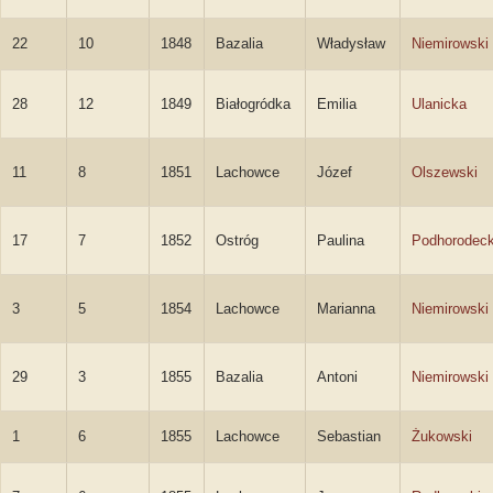
22
10
1848
Bazalia
Władysław
Niemirowski
28
12
1849
Białogródka
Emilia
Ulanicka
11
8
1851
Lachowce
Józef
Olszewski
17
7
1852
Ostróg
Paulina
Podhorodec
3
5
1854
Lachowce
Marianna
Niemirowski
29
3
1855
Bazalia
Antoni
Niemirowski
1
6
1855
Lachowce
Sebastian
Żukowski