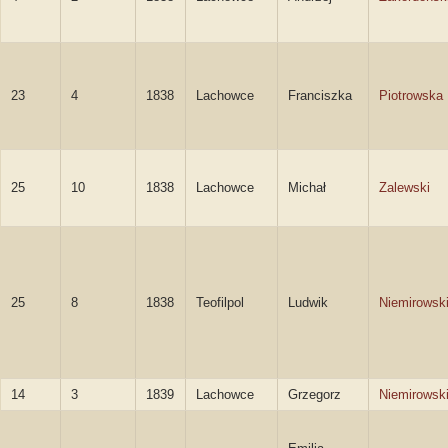
23
4
1838
Lachowce
Franciszka
Piotrowska
25
10
1838
Lachowce
Michał
Zalewski
25
8
1838
Teofilpol
Ludwik
Niemirowsk
14
3
1839
Lachowce
Grzegorz
Niemirowsk