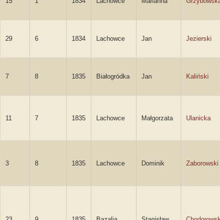
15
1
1834
Lachowce
Marianna
Grzybowsk
29
6
1834
Lachowce
Jan
Jezierski
7
8
1835
Białogródka
Jan
Kaliński
11
7
1835
Lachowce
Małgorzata
Ulanicka
3
8
1835
Lachowce
Dominik
Zaborowski
23
9
1835
Bazalia
Stanisław
Chodorowsk