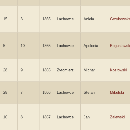
15
3
1865
Lachowce
Aniela
Grzybowsk
5
10
1865
Lachowce
Apolonia
Boguslaws
28
9
1865
Żytomierz
Michał
Kozłowski
29
7
1866
Lachowce
Stefan
Mikulski
16
8
1867
Lachowce
Jan
Zalewski