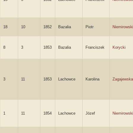
18
10
1852
Bazalia
Piotr
Niemirowsk
8
3
1853
Bazalia
Franciszek
Korycki
3
11
1853
Lachowce
Karolina
Zagajewska
1
11
1854
Lachowce
Józef
Niemirowsk