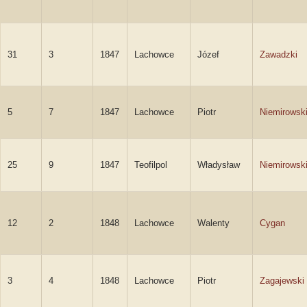
31
3
1847
Lachowce
Józef
Zawadzki
5
7
1847
Lachowce
Piotr
Niemirowsk
25
9
1847
Teofilpol
Władysław
Niemirowsk
12
2
1848
Lachowce
Walenty
Cygan
3
4
1848
Lachowce
Piotr
Zagajewski