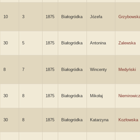
10
3
1875
Białogródka
Józefa
Grzybowsk
30
5
1875
Białogródka
Antonina
Zalewska
8
7
1875
Białogródka
Wincenty
Medyński
30
8
1875
Białogródka
Mikołaj
Niemirowic
30
8
1875
Białogródka
Katarzyna
Kozłowska