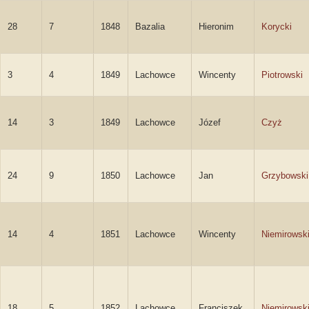
28
7
1848
Bazalia
Hieronim
Korycki
3
4
1849
Lachowce
Wincenty
Piotrowski
14
3
1849
Lachowce
Józef
Czyż
24
9
1850
Lachowce
Jan
Grzybowski
14
4
1851
Lachowce
Wincenty
Niemirowsk
18
5
1852
Lachowce
Franciszek
Niemirowsk