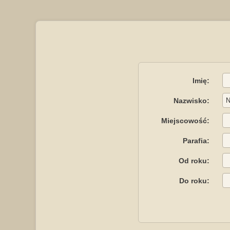
Imię:
Nazwisko:
Miejscowość:
Parafia:
Od roku:
Do roku: