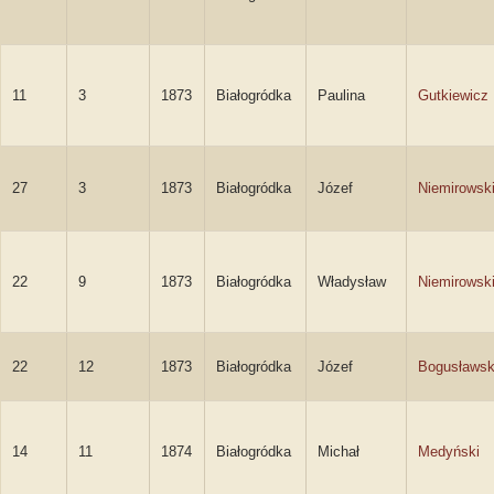
11
3
1873
Białogródka
Paulina
Gutkiewicz
27
3
1873
Białogródka
Józef
Niemirowsk
22
9
1873
Białogródka
Władysław
Niemirowsk
22
12
1873
Białogródka
Józef
Bogusławsk
14
11
1874
Białogródka
Michał
Medyński