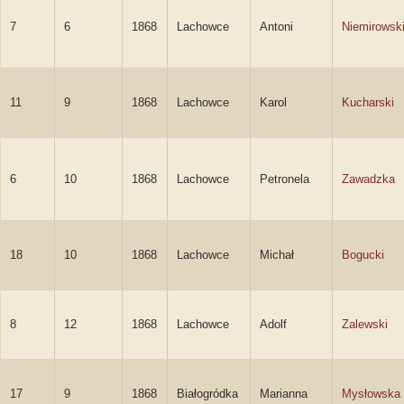
7
6
1868
Lachowce
Antoni
Niemirowsk
11
9
1868
Lachowce
Karol
Kucharski
6
10
1868
Lachowce
Petronela
Zawadzka
18
10
1868
Lachowce
Michał
Bogucki
8
12
1868
Lachowce
Adolf
Zalewski
17
9
1868
Białogródka
Marianna
Mysłowska