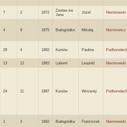
Zasław św.
7
2
1872
Józef
Niemirowski
Jana
4
9
1875
Białogródka
Mikołaj
Niemirowicz
28
4
1882
Kuniów
Paulina
Podhorodec
13
12
1883
Luboml
Leopold
Niemirowski
24
11
1887
Kuniów
Wincenty
Podhorodeck
1
3
1892
Białogródka
Franciszek
Niemirowski