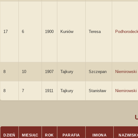
17
6
1900
Kuniów
Teresa
Podhorodec
8
10
1907
Tajkury
Szczepan
Niemirowski
8
7
1911
Tajkury
Stanisław
Niemirowski
DZIEŃ
MIESIĄC
ROK
PARAFIA
IMIONA
NAZWISK