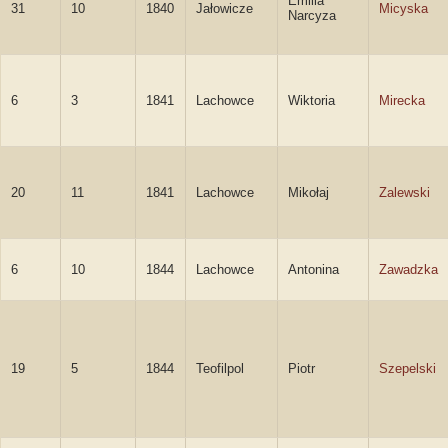
Emilia
31
10
1840
Jałowicze
Micyska
Narcyza
6
3
1841
Lachowce
Wiktoria
Mirecka
20
11
1841
Lachowce
Mikołaj
Zalewski
6
10
1844
Lachowce
Antonina
Zawadzka
19
5
1844
Teofilpol
Piotr
Szepelski