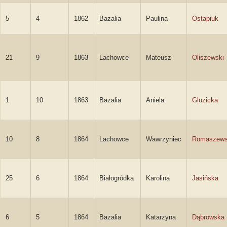
5
4
1862
Bazalia
Paulina
Ostapiuk
21
9
1863
Lachowce
Mateusz
Oliszewski
1
10
1863
Bazalia
Aniela
Gluzicka
10
8
1864
Lachowce
Wawrzyniec
Romaszews
25
6
1864
Białogródka
Karolina
Jasińska
6
5
1864
Bazalia
Katarzyna
Dąbrowska