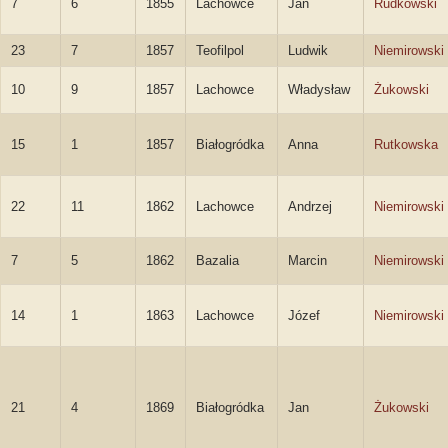
7
6
1855
Lachowce
Jan
Rudkowski
23
7
1857
Teofilpol
Ludwik
Niemirowski
10
9
1857
Lachowce
Władysław
Żukowski
15
1
1857
Białogródka
Anna
Rutkowska
22
11
1862
Lachowce
Andrzej
Niemirowski
7
5
1862
Bazalia
Marcin
Niemirowski
14
1
1863
Lachowce
Józef
Niemirowski
21
4
1869
Białogródka
Jan
Żukowski