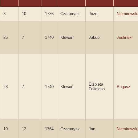
8
10
1736
Czartorysk
Józef
Niemirowsk
25
7
1740
Klewań
Jakub
Jedliński
Elżbieta
28
7
1740
Klewań
Bogusz
Felicjana
10
12
1764
Czartorysk
Jan
Niemirowsk