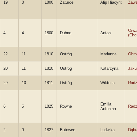
19
8
1800
Zaturce
Alip Hiacynt
Zawa
Orwa
4
4
1800
Dubno
Antoni
(Cho
22
11
1810
Ostróg
Marianna
Obro
20
11
1810
Ostróg
Katarzyna
Jaku
29
10
1811
Ostróg
Wiktoria
Radz
Emilia
6
5
1825
Równe
Radz
Antonina
2
9
1827
Butowce
Ludwika
Dąbr