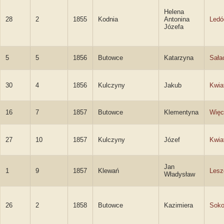
Helena
28
2
1855
Kodnia
Antonina
Ledó
Józefa
5
5
1856
Butowce
Katarzyna
Sała
30
4
1856
Kulczyny
Jakub
Kwia
16
7
1857
Butowce
Klementyna
Wię
27
10
1857
Kulczyny
Józef
Kwia
Jan
1
9
1857
Klewań
Lesz
Władysław
26
2
1858
Butowce
Kazimiera
Soko