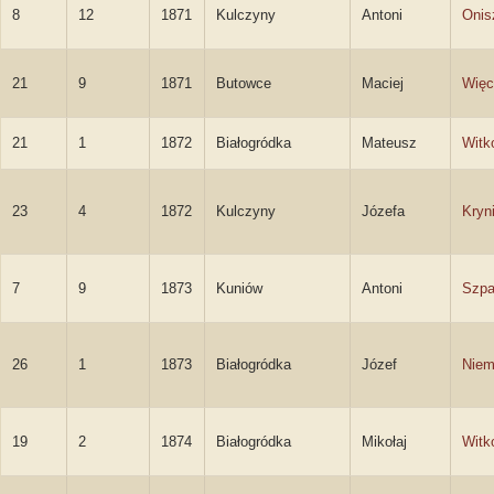
8
12
1871
Kulczyny
Antoni
Onis
21
9
1871
Butowce
Maciej
Więc
21
1
1872
Białogródka
Mateusz
Witk
23
4
1872
Kulczyny
Józefa
Kryn
7
9
1873
Kuniów
Antoni
Szpa
26
1
1873
Białogródka
Józef
Niem
19
2
1874
Białogródka
Mikołaj
Witk