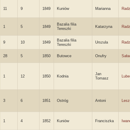
11
9
1849
Kuniów
Marianna
Radz
Bazalia filia
1
5
1849
Katarzyna
Radz
Tereszki
Bazalia filia
9
10
1849
Urszula
Radz
Tereszki
28
5
1850
Butowce
Onufry
Sała
Jan
1
12
1850
Kodnia
Lube
Tomasz
3
6
1851
Ostróg
Antoni
Lesz
1
4
1852
Kuniów
Franciszka
Iwan