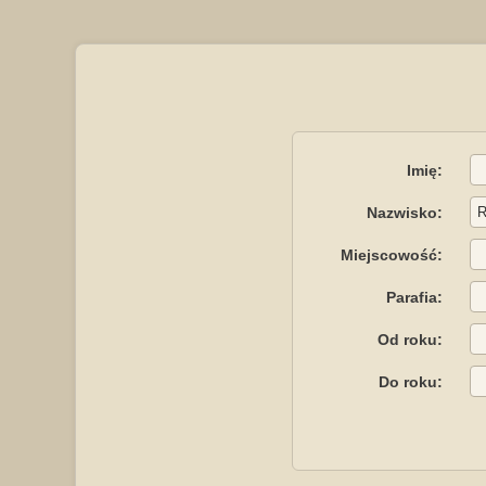
Imię:
Nazwisko:
Miejscowość:
Parafia:
Od roku:
Do roku: