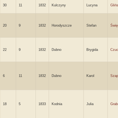
30
11
1832
Kulczyny
Lucyna
Gliń
20
9
1832
Horodyszcze
Stefan
Świę
22
9
1832
Dubno
Brygida
Czuc
6
11
1832
Dubno
Karol
Szap
18
5
1833
Kodnia
Julia
Grab