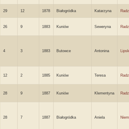
29
12
1878
Białogródka
Katarzyna
Radz
26
9
1883
Kuniów
Seweryna
Radz
4
3
1883
Butowce
Antonina
Lips
12
2
1885
Kuniów
Teresa
Radz
28
9
1887
Kuniów
Klementyna
Radz
28
7
1887
Białogródka
Aniela
Niem