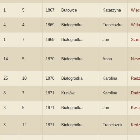
1
5
1867
Butowce
Katarzyna
Wię
4
4
1869
Białogródka
Franciszka
Witk
1
7
1869
Białogródka
Jan
Szmi
14
5
1870
Białogródka
Anna
Niew
25
10
1870
Białogródka
Karolina
Radz
8
7
1871
Kuniów
Karolina
Radz
3
5
1871
Białogródka
Jan
Kwia
3
12
1871
Białogródka
Franciszek
Kędz