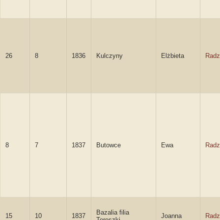
26
8
1836
Kulczyny
Elżbieta
Radz
8
7
1837
Butowce
Ewa
Radz
Bazalia filia
15
10
1837
Joanna
Radz
Tereszki