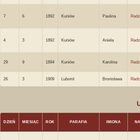
7
6
1892
Kuniów
Paulina
Radz
4
3
1892
Kuniów
Aniela
Radz
29
9
1894
Kuniów
Karolina
Radz
26
3
1909
Luboml
Bronisława
Radz
DZIEŃ
MIESIĄC
ROK
PARAFIA
IMIONA
NA