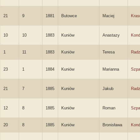
21
9
1881
Butowce
Maciej
Kras
10
10
1883
Kuniów
Anastazy
Kond
1
11
1883
Kuniów
Teresa
Radz
23
1
1884
Kuniów
Marianna
Szp
21
7
1885
Kuniów
Jakub
Radz
12
8
1885
Kuniów
Roman
Szpa
20
8
1885
Kuniów
Bronisława
Kond