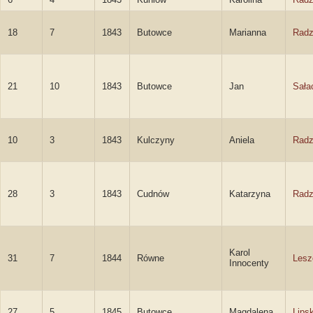
18
7
1843
Butowce
Marianna
Radz
21
10
1843
Butowce
Jan
Sała
10
3
1843
Kulczyny
Aniela
Radz
28
3
1843
Cudnów
Katarzyna
Radz
Karol
31
7
1844
Równe
Lesz
Innocenty
27
5
1845
Butowce
Magdalena
Lips