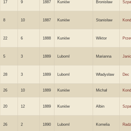
17
9
1887
Kuniów
Bronisław
Szpa
8
10
1887
Kuniów
Stanisław
Kond
22
6
1888
Kuniów
Wiktor
Prze
5
3
1889
Luboml
Marianna
Jani
28
3
1889
Luboml
Władysław
Dec
26
10
1889
Kuniów
Michał
Kond
20
12
1889
Kuniów
Albin
Szpa
26
2
1890
Luboml
Kornelia
Radz