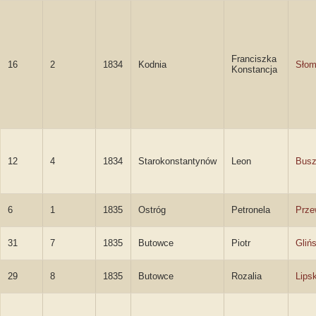
Franciszka
16
2
1834
Kodnia
Słom
Konstancja
12
4
1834
Starokonstantynów
Leon
Busz
6
1
1835
Ostróg
Petronela
Prze
31
7
1835
Butowce
Piotr
Glińs
29
8
1835
Butowce
Rozalia
Lips