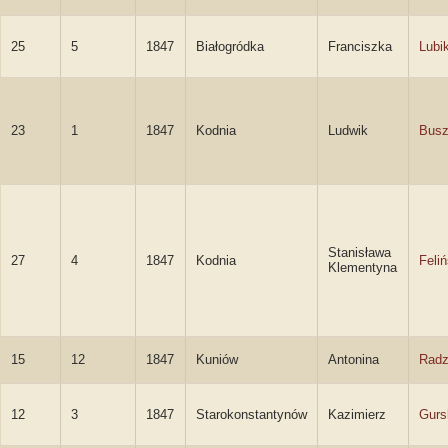
25
5
1847
Białogródka
Franciszka
Lubi
23
1
1847
Kodnia
Ludwik
Busz
Stanisława
27
4
1847
Kodnia
Feli
Klementyna
15
12
1847
Kuniów
Antonina
Radz
12
3
1847
Starokonstantynów
Kazimierz
Gurs