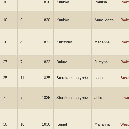
10
3
1826
Kuniów
Paulina
Radz
10
5
1830
Kuniów
Anna Marta
Radz
26
4
1832
Kulczyny
Marianna
Radz
27
7
1833
Dubno
Justyna
Radz
25
11
1835
Starokonstantynów
Leon
Busz
7
7
1835
Starokonstantynów
Julia
Lewa
30
10
1836
Kupiel
Marianna
Weso