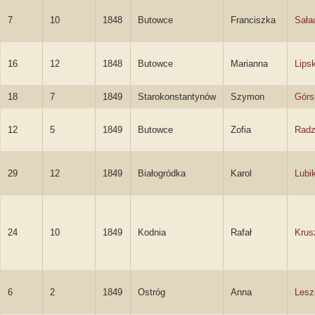
7
10
1848
Butowce
Franciszka
Sała
16
12
1848
Butowce
Marianna
Lips
18
7
1849
Starokonstantynów
Szymon
Górs
12
5
1849
Butowce
Zofia
Radz
29
12
1849
Białogródka
Karol
Lubi
24
10
1849
Kodnia
Rafał
Krus
6
2
1849
Ostróg
Anna
Lesz