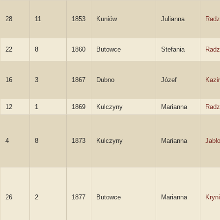
28
11
1853
Kuniów
Julianna
Radz
22
8
1860
Butowce
Stefania
Radz
16
3
1867
Dubno
Józef
Kazir
12
1
1869
Kulczyny
Marianna
Radz
4
8
1873
Kulczyny
Marianna
Jabł
26
2
1877
Butowce
Marianna
Kryn