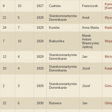
Karn
9
10
1827
Cudnów
Franciszek
[Kie
Starokonstantynów
21
5
1828
Anioł
Wyso
Dominikanie
24
7
1829
Kuniów
Anna Marta
Radz
Marek
Antoni
7
10
1829
Białozórka
Woja
Wawrzyniec
Jędrzej
Starokonstantynów
12
4
1829
Jan
Mich
Dominikanie
Starokonstantynów
10
4
1829
Józef
Karp
Dominikanie
Starokonstantynów
2
3
1829
Józef
Górs
Dominikanie
22
6
1830
Butowce
Jan
Glińs