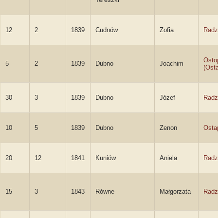
12
2
1839
Cudnów
Zofia
Radz
Osto
5
2
1839
Dubno
Joachim
(Ost
30
3
1839
Dubno
Józef
Radz
10
5
1839
Dubno
Zenon
Osta
20
12
1841
Kuniów
Aniela
Radz
15
3
1843
Równe
Małgorzata
Radz