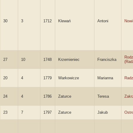
30
3
1712
Klewań
Antoni
Nowi
Rodz
27
10
1748
Krzemieniec
Franciszka
(Rad
20
4
1779
Warkowicze
Marianna
Radz
24
4
1786
Zaturce
Teresa
Zakr
23
7
1797
Zaturce
Jakub
Ostr