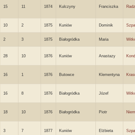
15
11
1874
Kulczyny
Franciszka
Radz
10
2
1875
Kuniów
Dominik
Szpa
2
3
1875
Białogródka
Maria
Witk
28
10
1876
Kuniów
Anastazy
Kond
16
1
1876
Butowce
Klementyna
Kras
16
8
1876
Białogródka
Józef
Witk
18
10
1876
Białogródka
Piotr
Niem
3
7
1877
Kuniów
Elżbieta
Szp