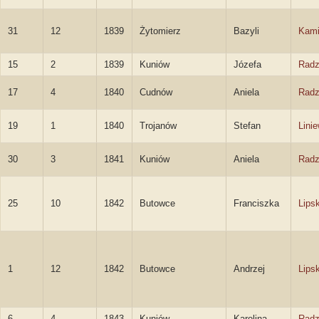
31
12
1839
Żytomierz
Bazyli
Kami
15
2
1839
Kuniów
Józefa
Radz
17
4
1840
Cudnów
Aniela
Radz
19
1
1840
Trojanów
Stefan
Lini
30
3
1841
Kuniów
Aniela
Radz
25
10
1842
Butowce
Franciszka
Lips
1
12
1842
Butowce
Andrzej
Lipsk
6
4
1843
Kuniów
Karolina
Radz