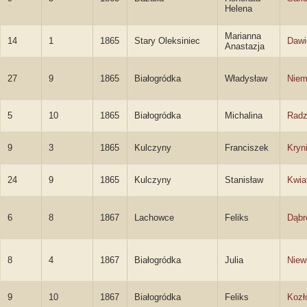
Helena
Marianna
14
1
1865
Stary Oleksiniec
Dawi
Anastazja
27
9
1865
Białogródka
Władysław
Niem
5
10
1865
Białogródka
Michalina
Radz
9
3
1865
Kulczyny
Franciszek
Kryn
24
9
1865
Kulczyny
Stanisław
Kwia
6
8
1867
Lachowce
Feliks
Dąbr
8
4
1867
Białogródka
Julia
Niew
9
10
1867
Białogródka
Feliks
Kozł