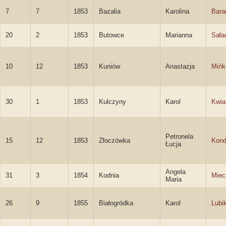
7
7
1853
Bazalia
Karolina
Bara
20
2
1853
Butowce
Marianna
Sała
10
12
1853
Kuniów
Anastazja
Mińk
30
1
1853
Kulczyny
Karol
Kwia
Petronela
15
12
1853
Złoczówka
Kond
Łucja
Angela
31
3
1854
Kodnia
Miec
Maria
26
9
1855
Białogródka
Karol
Lubi