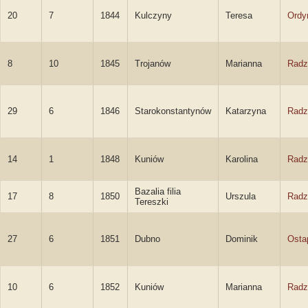
20
7
1844
Kulczyny
Teresa
Ordy
8
10
1845
Trojanów
Marianna
Radz
29
6
1846
Starokonstantynów
Katarzyna
Radz
14
1
1848
Kuniów
Karolina
Radz
Bazalia filia
17
8
1850
Urszula
Radz
Tereszki
27
6
1851
Dubno
Dominik
Osta
10
6
1852
Kuniów
Marianna
Radz