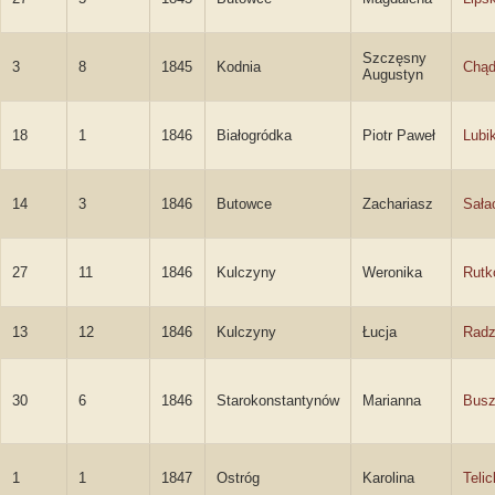
Szczęsny
3
8
1845
Kodnia
Chąd
Augustyn
18
1
1846
Białogródka
Piotr Paweł
Lubi
14
3
1846
Butowce
Zachariasz
Sała
27
11
1846
Kulczyny
Weronika
Rutk
13
12
1846
Kulczyny
Łucja
Radz
30
6
1846
Starokonstantynów
Marianna
Busz
1
1
1847
Ostróg
Karolina
Teli