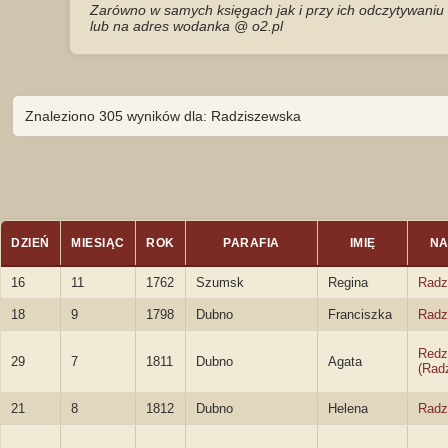
Zarówno w samych księgach jak i przy ich odczytywaniu 
lub na adres wodanka @ o2.pl
Znaleziono 305 wyników dla: Radziszewska
DZIEŃ
MIESIĄC
ROK
PARAFIA
IMIĘ
NA
16
11
1762
Szumsk
Regina
Radz
18
9
1798
Dubno
Franciszka
Radz
Redz
29
7
1811
Dubno
Agata
(Rad
21
8
1812
Dubno
Helena
Radz