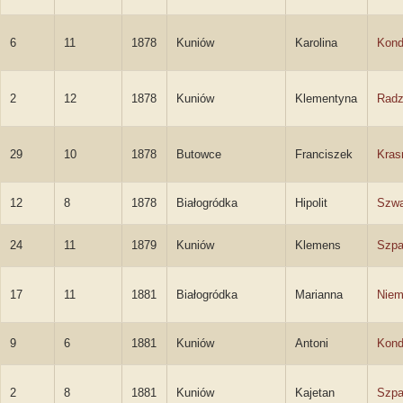
6
11
1878
Kuniów
Karolina
Kond
2
12
1878
Kuniów
Klementyna
Radz
29
10
1878
Butowce
Franciszek
Kras
12
8
1878
Białogródka
Hipolit
Szwa
24
11
1879
Kuniów
Klemens
Szpa
17
11
1881
Białogródka
Marianna
Niem
9
6
1881
Kuniów
Antoni
Kond
2
8
1881
Kuniów
Kajetan
Szpa