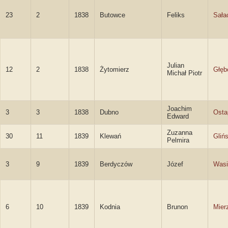
23
2
1838
Butowce
Feliks
Sała
Julian
12
2
1838
Żytomierz
Głęb
Michał Piotr
Joachim
3
3
1838
Dubno
Osta
Edward
Zuzanna
30
11
1839
Klewań
Gliń
Pelmira
3
9
1839
Berdyczów
Józef
Wasi
6
10
1839
Kodnia
Brunon
Mier