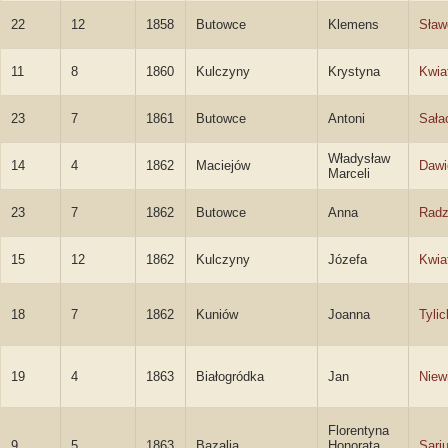
22
12
1858
Butowce
Klemens
Sław
11
8
1860
Kulczyny
Krystyna
Kwia
23
7
1861
Butowce
Antoni
Sała
Władysław
14
4
1862
Maciejów
Dawi
Marceli
23
7
1862
Butowce
Anna
Radz
15
12
1862
Kulczyny
Józefa
Kwia
18
7
1862
Kuniów
Joanna
Tyli
19
4
1863
Białogródka
Jan
Niew
Florentyna
9
5
1863
Bazalia
Honorata
Sari