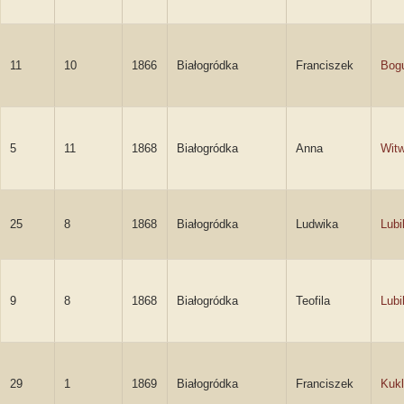
11
10
1866
Białogródka
Franciszek
Bog
5
11
1868
Białogródka
Anna
Witw
25
8
1868
Białogródka
Ludwika
Lub
9
8
1868
Białogródka
Teofila
Lub
29
1
1869
Białogródka
Franciszek
Kukl