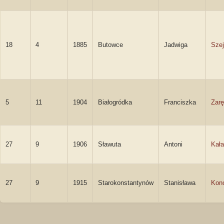
18
4
1885
Butowce
Jadwiga
Szej
5
11
1904
Białogródka
Franciszka
Zar
27
9
1906
Sławuta
Antoni
Kała
27
9
1915
Starokonstantynów
Stanisława
Kono