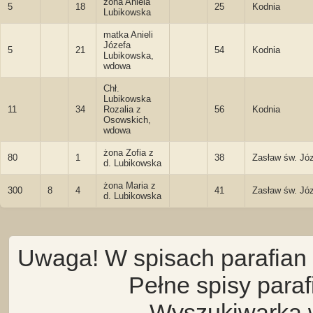
żona Aniela
5
18
25
Kodnia
Lubikowska
matka Anieli
Józefa
5
21
54
Kodnia
Lubikowska,
wdowa
Chł.
Lubikowska
11
34
Rozalia z
56
Kodnia
Osowskich,
wdowa
żona Zofia z
80
1
38
Zasław św. Jó
d. Lubikowska
żona Maria z
300
8
4
41
Zasław św. Jó
d. Lubikowska
Uwaga! W spisach parafian 
Pełne spisy para
Wyszukiwarka 