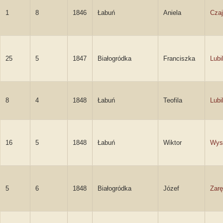
1
8
1846
Łabuń
Aniela
Cza
25
5
1847
Białogródka
Franciszka
Lub
8
4
1848
Łabuń
Teofila
Lub
16
5
1848
Łabuń
Wiktor
Wys
5
6
1848
Białogródka
Józef
Zar