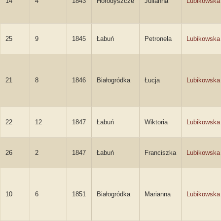
14
4
1843
Horodyszcze
Julianna
Lubikowska
25
9
1845
Łabuń
Petronela
Lubikowska
21
8
1846
Białogródka
Łucja
Lubikowska
22
12
1847
Łabuń
Wiktoria
Lubikowska
26
2
1847
Łabuń
Franciszka
Lubikowska
10
6
1851
Białogródka
Marianna
Lubikowska