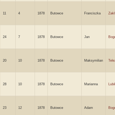
11
4
1878
Butowce
Franciszka
Zakl
24
7
1878
Butowce
Jan
Bog
20
10
1878
Butowce
Maksymilian
Tele
28
10
1878
Butowce
Marianna
Lub
23
12
1878
Butowce
Adam
Bog