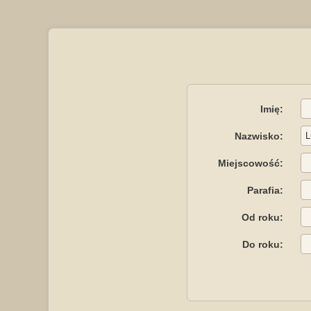
Imię:
Nazwisko:
Miejscowość:
Parafia:
Od roku:
Do roku: