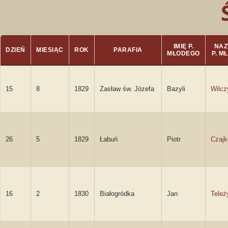
IMIĘ P.
NAZ
DZIEŃ
MIESIĄC
ROK
PARAFIA
MŁODEGO
P. M
15
8
1829
Zasław św. Józefa
Bazyli
Wilcz
26
5
1829
Łabuń
Piotr
Czajk
16
2
1830
Białogródka
Jan
Teleż