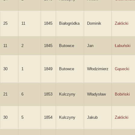
25
11
1845
Białogródka
Dominik
Zaklicki
11
2
1845
Butowce
Jan
Łabuński
30
1
1849
Butowce
Włodzimierz
Gąsecki
21
6
1853
Kulczyny
Władysław
Bobiński
30
5
1854
Kulczyny
Jakub
Zaklicki