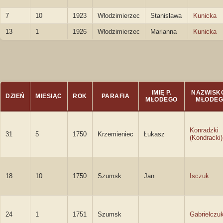
7
10
1923
Włodzimierzec
Stanisława
Kunicka
13
1
1926
Włodzimierzec
Marianna
Kunicka
IMIĘ P.
NAZWISKO
DZIEŃ
MIESIĄC
ROK
PARAFIA
MŁODEGO
MŁODE
Konradzki
31
5
1750
Krzemieniec
Łukasz
(Kondracki)
18
10
1750
Szumsk
Jan
Isczuk
24
1
1751
Szumsk
Gabrielczu