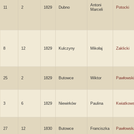
Antoni
11
2
1829
Dubno
Potocki
Marceli
8
12
1829
Kulczyny
Mikołaj
Zaklicki
25
2
1829
Butowce
Wiktor
Pawłowsk
3
6
1829
Niewirków
Paulina
Kwiatkow
27
12
1830
Butowce
Franciszka
Pawłowsk