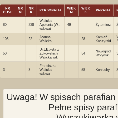
NR
NR
NR
WIEK
WIEK
PERSONALIA
PARAFIA
GOSP
M
K
M
K
Walicka
80
238
Apolonia (W.,
49
Żytomierz
wdowa)
Joanna
Kamień
108
22
28
Walicka
Koszyrski
Ur.Elżbieta z
Nowogród
50
Zukowskich
54
Wołyński
Walicka wd.
Franciszka
3
3
Walicka
58
Koniuchy
wdowa
Uwaga! W spisach parafian 
Pełne spisy para
Wyszukiwarka 