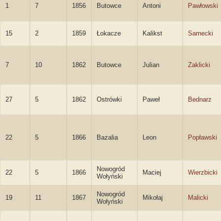
1
7
1856
Butowce
Antoni
Pawłowski
15
2
1859
Łokacze
Kalikst
Sarnecki
7
10
1862
Butowce
Julian
Zaklicki
27
5
1862
Ostrówki
Paweł
Bednarz
22
5
1866
Bazalia
Leon
Popławski
Nowogród
22
5
1866
Maciej
Wierzbicki
Wołyński
Nowogród
19
11
1867
Mikołaj
Malicki
Wołyński