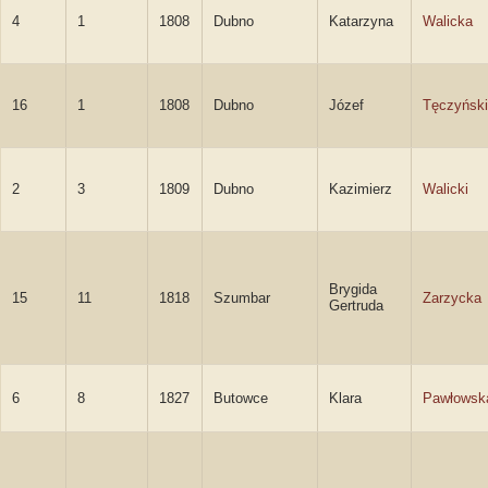
4
1
1808
Dubno
Katarzyna
Walicka
16
1
1808
Dubno
Józef
Tęczyński
2
3
1809
Dubno
Kazimierz
Walicki
Brygida
15
11
1818
Szumbar
Zarzycka
Gertruda
6
8
1827
Butowce
Klara
Pawłowsk