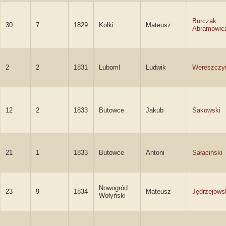
Burczak
30
7
1829
Kołki
Mateusz
Abramowic
2
2
1831
Luboml
Ludwik
Wereszczy
12
2
1833
Butowce
Jakub
Sakowski
21
1
1833
Butowce
Antoni
Sałaciński
Nowogród
23
9
1834
Mateusz
Jędrzejows
Wołyński