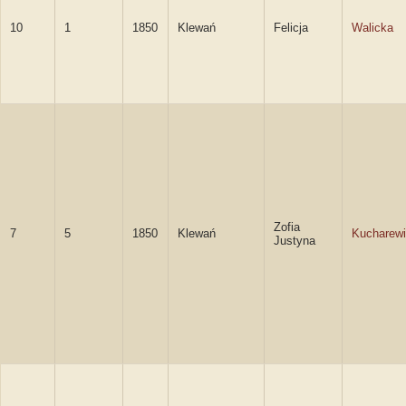
10
1
1850
Klewań
Felicja
Walicka
Zofia
7
5
1850
Klewań
Kucharew
Justyna