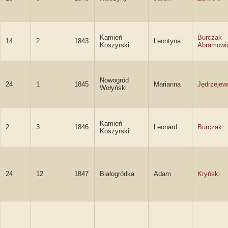
Kamień
Burczak
14
2
1843
Leontyna
Koszyrski
Abramowi
Nowogród
24
1
1845
Marianna
Jędrzejew
Wołyński
Kamień
2
3
1846
Leonard
Burczak
Koszyrski
24
12
1847
Białogródka
Adam
Kryński