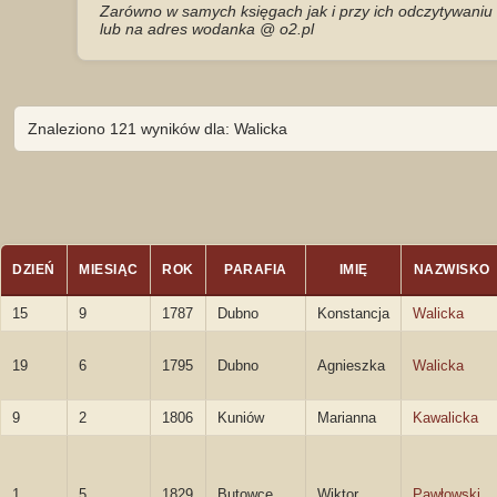
Zarówno w samych księgach jak i przy ich odczytywaniu 
lub na adres wodanka @ o2.pl
Znaleziono 121 wyników dla: Walicka
DZIEŃ
MIESIĄC
ROK
PARAFIA
IMIĘ
NAZWISKO
15
9
1787
Dubno
Konstancja
Walicka
19
6
1795
Dubno
Agnieszka
Walicka
9
2
1806
Kuniów
Marianna
Kawalicka
1
5
1829
Butowce
Wiktor
Pawłowski