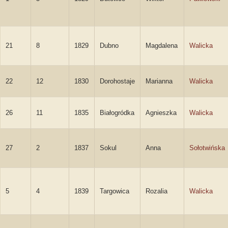
21
8
1829
Dubno
Magdalena
Walicka
22
12
1830
Dorohostaje
Marianna
Walicka
26
11
1835
Białogródka
Agnieszka
Walicka
27
2
1837
Sokul
Anna
Sołotwińska
5
4
1839
Targowica
Rozalia
Walicka