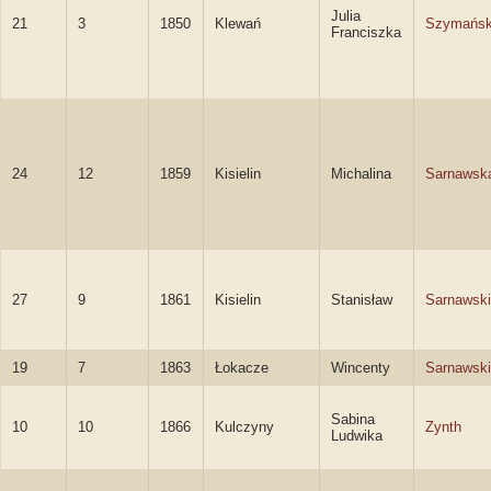
Julia
21
3
1850
Klewań
Szymańs
Franciszka
24
12
1859
Kisielin
Michalina
Sarnawsk
27
9
1861
Kisielin
Stanisław
Sarnawski
19
7
1863
Łokacze
Wincenty
Sarnawski
Sabina
10
10
1866
Kulczyny
Zynth
Ludwika