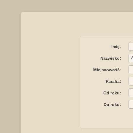
Imię:
Nazwisko:
Miejscowość:
Parafia:
Od roku:
Do roku: