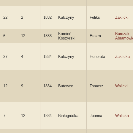
22
2
1832
Kulczyny
Feliks
Zaklicki
Kamień
Burczak-
6
12
1833
Erazm
Koszyrski
Abramowi
27
4
1834
Kulczyny
Honorata
Zaklicka
12
9
1834
Butowce
Tomasz
Walicki
7
12
1834
Białogródka
Joanna
Walicka