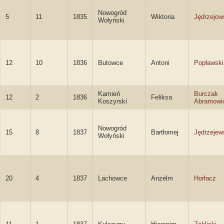
Nowogród
5
11
1835
Wiktoria
Jędrzejow
Wołyński
12
10
1836
Butowce
Antoni
Popławski
Kamień
Burczak
12
2
1836
Feliksa
Koszyrski
Abramowi
Nowogród
15
8
1837
Bartłomej
Jędrzejew
Wołyński
20
4
1837
Lachowce
Anzelm
Horłacz