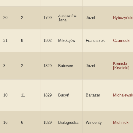
Zasław św.
20
2
1799
Józef
Rybczyńsk
Jana
31
8
1802
Mikołajów
Franciszek
Czarnecki
Krenicki
3
2
1829
Butowce
Józef
[Krynicki]
10
11
1829
Bucyń
Baltazar
Michalewsk
16
6
1829
Białogródka
Wincenty
Michnicki