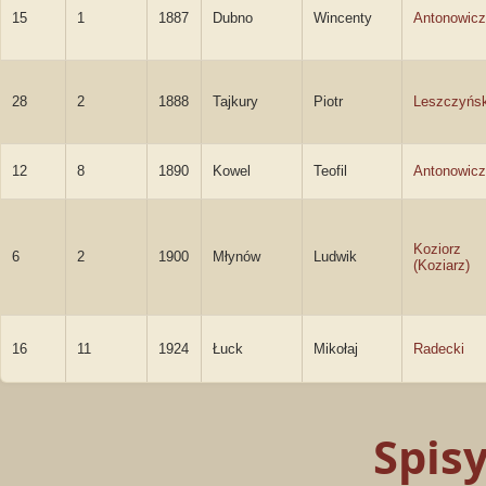
15
1
1887
Dubno
Wincenty
Antonowicz
28
2
1888
Tajkury
Piotr
Leszczyńsk
12
8
1890
Kowel
Teofil
Antonowicz
Koziorz
6
2
1900
Młynów
Ludwik
(Koziarz)
16
11
1924
Łuck
Mikołaj
Radecki
Spis