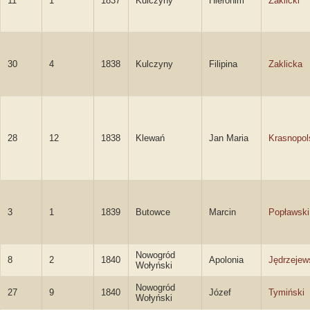
11
1
1837
Kulczyny
Hieronim
Zaklicki
30
4
1838
Kulczyny
Filipina
Zaklicka
28
12
1838
Klewań
Jan Maria
Krasnopol
3
1
1839
Butowce
Marcin
Popławski
Nowogród
8
2
1840
Apolonia
Jędrzejew
Wołyński
Nowogród
27
9
1840
Józef
Tymiński
Wołyński