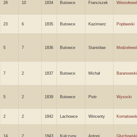
28
10
1834
Butowce
Franciszek
Wiesiołows
23
6
1835
Butowce
Kazimierz
Popławski
5
7
1836
Butowce
Stanisław
Modzelews
7
2
1837
Butowce
Michał
Baranowski
5
2
1839
Butowce
Piotr
Wysocki
2
2
1842
Lachowce
Wincenty
Kornatowsk
14
2
1843
Kulczyny
Antoni
Głuchowski