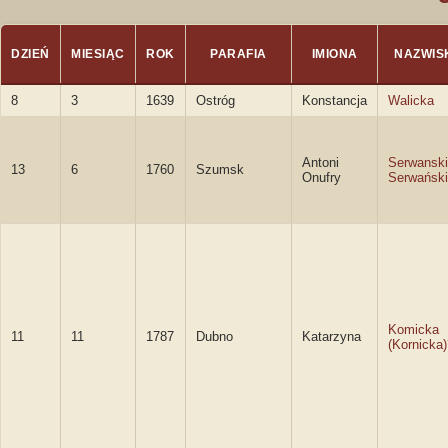
DZIEŃ
MIESIĄC
ROK
PARAFIA
IMIONA
NAZWIS
8
3
1639
Ostróg
Konstancja
Walicka
Antoni
Serwanski
13
6
1760
Szumsk
Onufry
Serwański
Komicka
11
11
1787
Dubno
Katarzyna
(Kornicka)