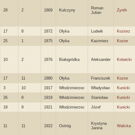
Roman
28
2
1869
Kulczyny
Zynth
Julian
17
8
1872
Ołyka
Ludwik
Koziorz
25
1
1875
Ołyka
Kazimierz
Kozior
10
2
1876
Białogródka
Aleksander
Kotwicki
17
11
1880
Ołyka
Franciszek
Kozior
3
10
1917
Włodzimierzec
Władysław
Kunicki
26
8
1919
Włodzimierzec
Stanisław
Kunicki
18
9
1921
Włodzimierzec
Józef
Kunicki
Krystyna
11
11
1922
Ostróg
Walicka
Janina