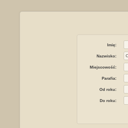
Imię:
Nazwisko:
Miejscowość:
Parafia:
Od roku:
Do roku: