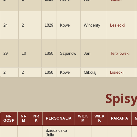
24
2
1829
Kowel
Wincenty
Lesiecki
29
10
1850
Szpanów
Jan
Terpiłowski
2
2
1858
Kowel
Mikołaj
Lisiecki
Spis
NR
NR
NR
WIEK
WIEK
PERSONALIA
PARAFIA
GOSP
M
K
M
K
dziedziczka
Julia