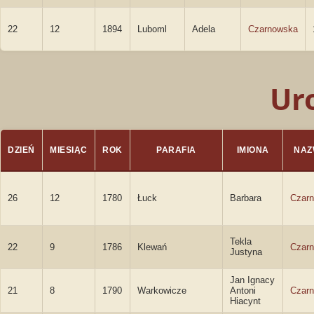
22
12
1894
Luboml
Adela
Czarnowska
Ur
DZIEŃ
MIESIĄC
ROK
PARAFIA
IMIONA
NAZ
26
12
1780
Łuck
Barbara
Czar
Tekla
22
9
1786
Klewań
Czar
Justyna
Jan Ignacy
21
8
1790
Warkowicze
Antoni
Czarn
Hiacynt