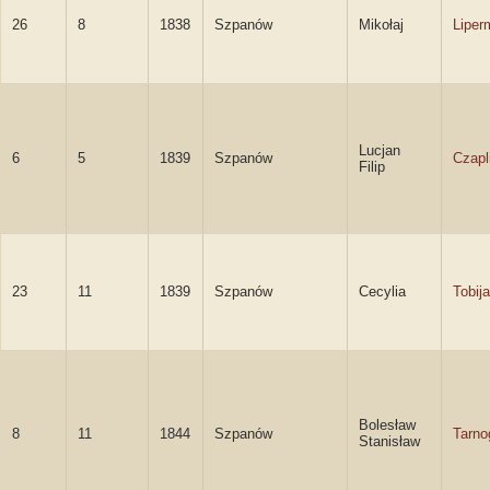
26
8
1838
Szpanów
Mikołaj
Liper
Lucjan
6
5
1839
Szpanów
Czapl
Filip
23
11
1839
Szpanów
Cecylia
Tobij
Bolesław
8
11
1844
Szpanów
Tarno
Stanisław