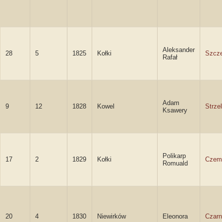
Aleksander
28
5
1825
Kołki
Szcze
Rafał
Adam
9
12
1828
Kowel
Strze
Ksawery
Polikarp
17
2
1829
Kołki
Czem
Romuald
20
4
1830
Niewirków
Eleonora
Czar