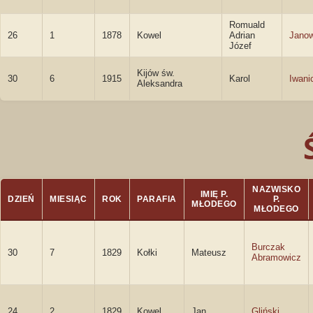
Romuald
26
1
1878
Kowel
Adrian
Janow
Józef
Kijów św.
30
6
1915
Karol
Iwani
Aleksandra
NAZWISKO
IMIĘ P.
DZIEŃ
MIESIĄC
ROK
PARAFIA
P.
MŁODEGO
MŁODEGO
Burczak
30
7
1829
Kołki
Mateusz
Abramowicz
24
2
1829
Kowel
Jan
Gliński