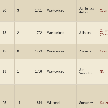
Jan Ignacy
20
3
1791
Warkowicze
Czarn
Antoni
Czar
13
2
1792
Warkowicze
Julianna
(Czar
12
8
1793
Warkowicze
Zuzanna
Czar
Jan
19
1
1796
Warkowicze
NN
Sebastian
25
11
1814
Wiszenki
Stanisław
Kucza