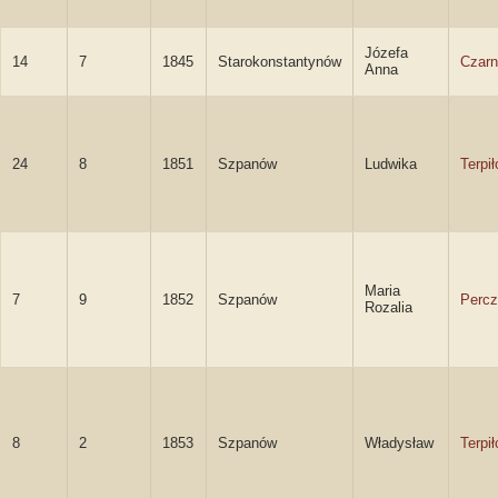
Józefa
14
7
1845
Starokonstantynów
Czar
Anna
24
8
1851
Szpanów
Ludwika
Terpi
Maria
7
9
1852
Szpanów
Perc
Rozalia
8
2
1853
Szpanów
Władysław
Terpi