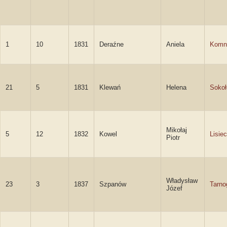
1
10
1831
Deraźne
Aniela
Komn
21
5
1831
Klewań
Helena
Soko
Mikołaj
5
12
1832
Kowel
Lisiec
Piotr
Władysław
23
3
1837
Szpanów
Tarno
Józef