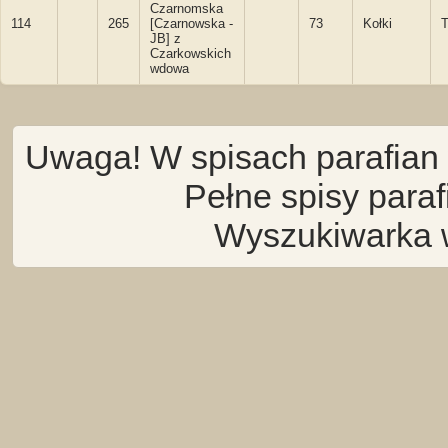
Czarnomska
114
265
[Czarnowska -
73
Kołki
T
JB] z
Czarkowskich
wdowa
Uwaga! W spisach parafian 
Pełne spisy para
Wyszukiwarka 