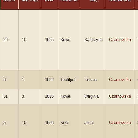
DZIEŃ
MIESIĄC
ROK
PARAFIA
IMIĘ
NAZWISKO
28
10
1835
Kowel
Katarzyna
Czarnowska
8
1
1838
Teofilpol
Helena
Czarnowska
31
8
1855
Kowel
Wirginia
Czarnowska
5
10
1858
Kołki
Julia
Czarnowska