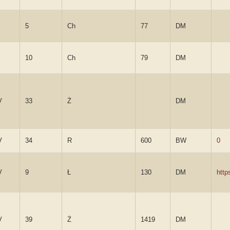
5
Ch
77
DM
10
Ch
79
DM
V
33
Ż
DM
V
34
R
600
BW
0
V
9
Ł
130
DM
http
V
39
Ż
1419
DM