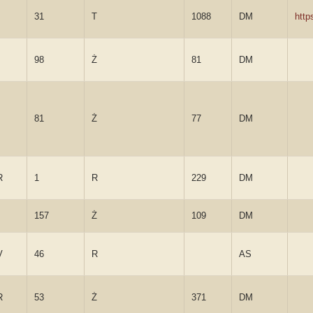
31
T
1088
DM
http
98
Ż
81
DM
81
Ż
77
DM
R
1
R
229
DM
157
Ż
109
DM
V
46
R
AS
R
53
Ż
371
DM