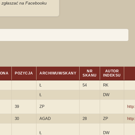
je zgłaszać na Facebooku
NR
AUTOR
RONA
POZYCJA
ARCHIWUM/SKANY
SKANU
INDEKSU
Ł
54
RK
Ł
DW
39
ZP
http
30
AGAD
28
ZP
http
Ł
DW