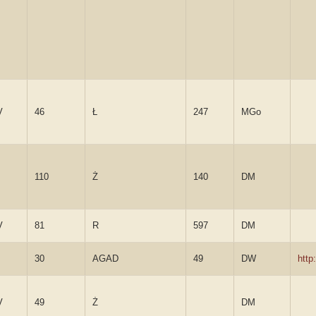
V
46
Ł
247
MGo
110
Ż
140
DM
V
81
R
597
DM
30
AGAD
49
DW
http
V
49
Ż
DM