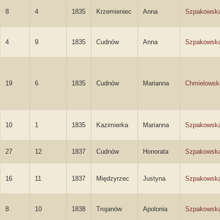
8
4
1835
Krzemieniec
Anna
Szpakowsk
4
9
1835
Cudnów
Anna
Szpakowsk
19
6
1835
Cudnów
Marianna
Chmielowsk
10
1
1835
Kazimierka
Marianna
Szpakowsk
27
12
1837
Cudnów
Honorata
Szpakowsk
16
11
1837
Międzyrzec
Justyna
Szpakowsk
8
10
1838
Trojanów
Apolonia
Szpakowsk