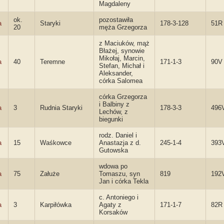
Magdaleny
ok.
pozostawiła
a
Staryki
178-3-128
51R
20
męża Grzegorza
z Maciuków, mąż
Błażej, synowie
Mikołaj, Marcin,
a
40
Teremne
171-1-3
90V
Stefan, Michał i
Aleksander,
córka Salomea
córka Grzegorza
i Balbiny z
a
3
Rudnia Staryki
178-3-3
496
Lechów, z
biegunki
rodz. Daniel i
a
15
Waśkowce
Anastazja z d.
245-1-4
393
Gutowska
wdowa po
a
75
Załuże
Tomaszu, syn
819
192
Jan i córka Tekla
c. Antoniego i
a
3
Karpiłówka
Agaty z
171-1-7
82R
Korsaków