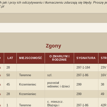
jak i przy ich odczytywaniu i tłumaczeniu zdarzają się błędy. Proszę 
.pl
Zgony
O ZMARŁYM I
O
LAT
MIEJSCOWOŚĆ
SYGNATURA
ST
RODZINIE
a
28
297-1-184
23V
a
50
Teremne
szl.
297-1-86
16V
pozostał
a
45
Krzemieniec
299
38
wdowiec i dzieci
a
28
Krzemieniec
299
49
c. mieszcz.
a
1
Teremne
Błażeja i
297-1-86
42R