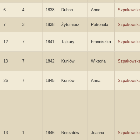
6
4
1838
Dubno
Anna
Szpakowsk
7
3
1838
Żytomierz
Petronela
Szpakowsk
12
7
1841
Tajkury
Franciszka
Szpakowsk
13
7
1842
Kuniów
Wiktoria
Szpakowsk
26
7
1845
Kuniów
Anna
Szpakowsk
13
1
1846
Berezdów
Joanna
Szpakowsk