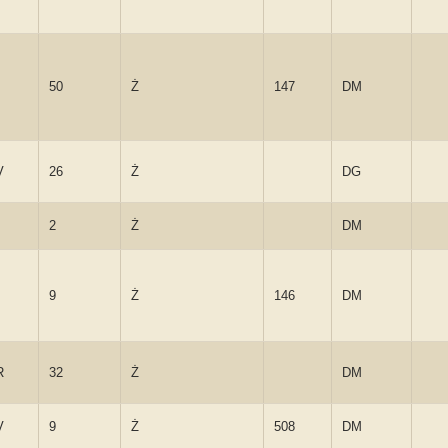
50
Ż
147
DM
V
26
Ż
DG
2
Ż
DM
9
Ż
146
DM
R
32
Ż
DM
V
9
Ż
508
DM