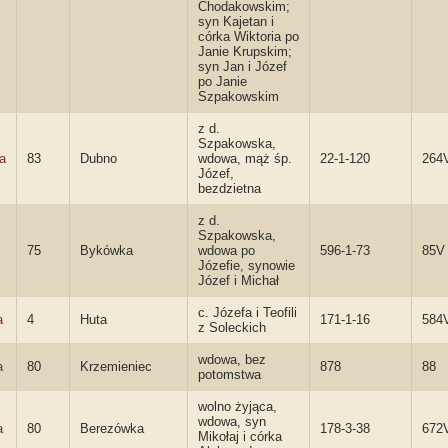
Chodakowskim;
syn Kajetan i
córka Wiktoria po
Janie Krupskim;
syn Jan i Józef
po Janie
Szpakowskim
z d.
Szpakowska,
a
83
Dubno
wdowa, mąż śp.
22-1-120
264
Józef,
bezdzietna
z d.
Szpakowska,
75
Bykówka
wdowa po
596-1-73
85V
Józefie, synowie
Józef i Michał
c. Józefa i Teofili
a
4
Huta
171-1-16
584
z Soleckich
wdowa, bez
a
80
Krzemieniec
878
88
potomstwa
wolno żyjąca,
wdowa, syn
a
80
Berezówka
178-3-38
672
Mikołaj i córka