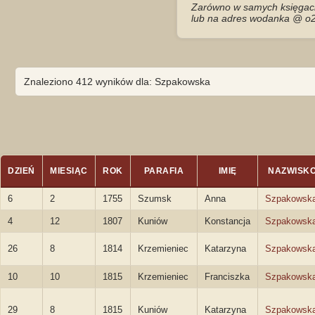
Zarówno w samych księgach 
lub na adres wodanka @ o2
Znaleziono 412 wyników dla: Szpakowska
DZIEŃ
MIESIĄC
ROK
PARAFIA
IMIĘ
NAZWISK
6
2
1755
Szumsk
Anna
Szpakowsk
4
12
1807
Kuniów
Konstancja
Szpakowsk
26
8
1814
Krzemieniec
Katarzyna
Szpakowsk
10
10
1815
Krzemieniec
Franciszka
Szpakowsk
29
8
1815
Kuniów
Katarzyna
Szpakowsk