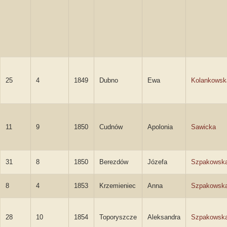
25
4
1849
Dubno
Ewa
Kolankowsk
11
9
1850
Cudnów
Apolonia
Sawicka
31
8
1850
Berezdów
Józefa
Szpakowsk
8
4
1853
Krzemieniec
Anna
Szpakowsk
28
10
1854
Toporyszcze
Aleksandra
Szpakowsk