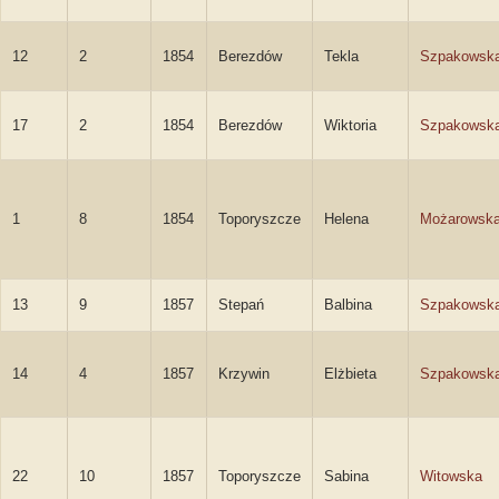
12
2
1854
Berezdów
Tekla
Szpakowsk
17
2
1854
Berezdów
Wiktoria
Szpakowsk
1
8
1854
Toporyszcze
Helena
Możarowsk
13
9
1857
Stepań
Balbina
Szpakowsk
14
4
1857
Krzywin
Elżbieta
Szpakowsk
22
10
1857
Toporyszcze
Sabina
Witowska