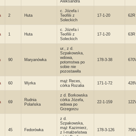
Aleksandra
c. Józefa i
a
2
Huta
Teofilii z
17-1-20
62R
Soleckich
c. Józefa i
a
1
Huta
Teofilii z
17-1-20
63R
Soleckich
ur., z d.
Szpakowska,
wdowa,
a
90
Maryanówka
178-3-38
670
potomstwa po
sobie nie
pozostawiła
mąż Reces,
a
60
Wyrka
171-1-72
428
córka Rozalia
z d. Borkowska
Rudnia
córka Józefa,
a
69
22-1-159
122
Polańska
wdowa po
Grzegorzu
z d.
Szpakowska,
mąż Kazimierz,
45
Fedorówka
178-3-126
756
z I-małżeństwa