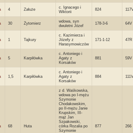
c. Ignacego i
a
4
Załuże
824
117
Wiktorii
wdowa, syn
a
30
Żytomierz
178-3-6
64V
dwuletni Józef
c. Kazimierza i
a
1
Tajkury
Józefy z
171-1-12
47R
Harasymowiczów
c. Antoniego i
a
5
Karpiłówka
Agaty z
881
59V
Korsaków
c. Antoniego i
a
1,5
Karpiłówka
Agaty z
884
111
Korsaków
z d. Waśkowska,
wdowa po I-mężu
Szymonie
Chodakowskim,
po II-mężu Janie
Krupskim, III-
mąż Jan
Szpakowski,
a
68
Huta
córka Rozalia po
877
266
Szymonie