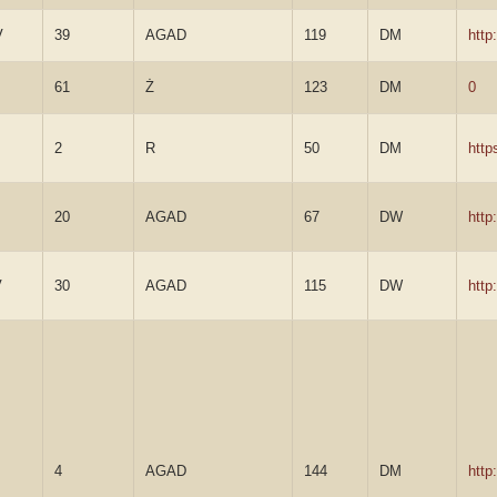
V
39
AGAD
119
DM
http
61
Ż
123
DM
0
2
R
50
DM
http
20
AGAD
67
DW
http
V
30
AGAD
115
DW
http
4
AGAD
144
DM
http