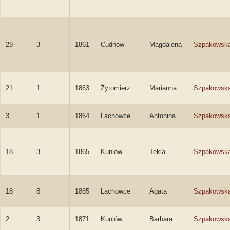
29
3
1861
Cudnów
Magdalena
Szpakowsk
21
1
1863
Żytomierz
Marianna
Szpakowsk
3
1
1864
Lachowce
Antonina
Szpakowsk
18
3
1865
Kuniów
Tekla
Szpakowsk
18
8
1865
Lachowce
Agata
Szpakowsk
2
3
1871
Kuniów
Barbara
Szpakowsk