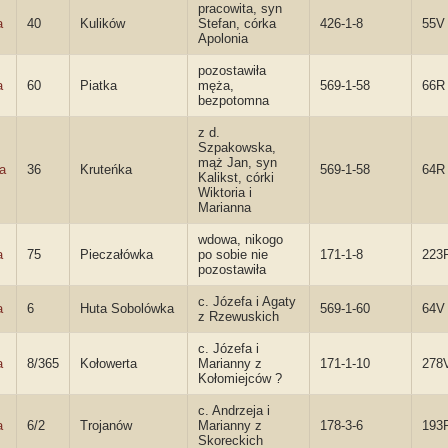
pracowita, syn
a
40
Kulików
Stefan, córka
426-1-8
55V
Apolonia
pozostawiła
a
60
Piatka
męża,
569-1-58
66R
bezpotomna
z d.
Szpakowska,
mąż Jan, syn
a
36
Kruteńka
569-1-58
64R
Kalikst, córki
Wiktoria i
Marianna
wdowa, nikogo
a
75
Pieczałówka
po sobie nie
171-1-8
223
pozostawiła
c. Józefa i Agaty
a
6
Huta Sobolówka
569-1-60
64V
z Rzewuskich
c. Józefa i
a
8/365
Kołowerta
Marianny z
171-1-10
278
Kołomiejców ?
c. Andrzeja i
a
6/2
Trojanów
Marianny z
178-3-6
193
Skoreckich