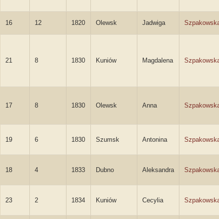
16
12
1820
Olewsk
Jadwiga
Szpakowsk
21
8
1830
Kuniów
Magdalena
Szpakowsk
17
8
1830
Olewsk
Anna
Szpakowsk
19
6
1830
Szumsk
Antonina
Szpakowsk
18
4
1833
Dubno
Aleksandra
Szpakowsk
23
2
1834
Kuniów
Cecylia
Szpakowsk