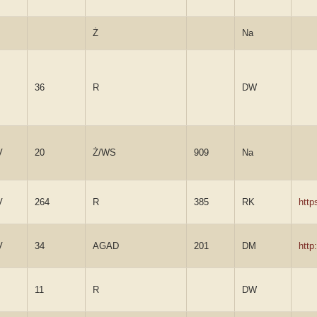
Ż
Na
36
R
DW
V
20
Ż/WS
909
Na
V
264
R
385
RK
http
V
34
AGAD
201
DM
http
11
R
DW