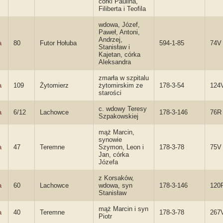
córki Paulina,
Filiberta i Teofila
wdowa, Józef,
Paweł, Antoni,
Andrzej,
a
80
Futor Hołuba
594-1-85
74V
Stanisław i
Kajetan, córka
Aleksandra
zmarła w szpitalu
a
109
Żytomierz
żytomirskim ze
178-3-54
124
starości
c. wdowy Teresy
a
6/12
Lachowce
178-3-146
76R
Szpakowskiej
mąż Marcin,
synowie
a
47
Teremne
Szymon, Leon i
178-3-78
75V
Jan, córka
Józefa
z Korsaków,
a
60
Lachowce
wdowa, syn
178-3-146
120
Stanisław
mąż Marcin i syn
a
40
Teremne
178-3-78
267
Piotr