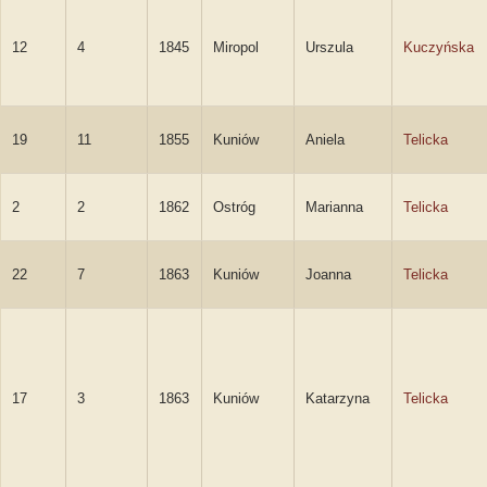
12
4
1845
Miropol
Urszula
Kuczyńska
19
11
1855
Kuniów
Aniela
Telicka
2
2
1862
Ostróg
Marianna
Telicka
22
7
1863
Kuniów
Joanna
Telicka
17
3
1863
Kuniów
Katarzyna
Telicka