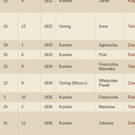
15
8
1832
Kuniów
Jacek
Kra
10
12
1832
Ostróg
Anna
Teli
19
1
1833
Kuniów
Agnieszka
Zaw
25
6
1833
Kuniów
Piotr
Rad
Franciszka
15
9
1834
Kuniów
Teli
Weronika
Władysław
12
9
1834
Ostróg (Mizocz)
Zaw
Paweł
3
10
1835
Kuniów
Franciszek
Rad
25
2
1836
Kuniów
Marianna
Teli
31
12
1836
Kuniów
Julianna
Dob