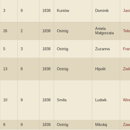
3
9
1838
Kuniów
Dominik
Jasi
Aniela
26
2
1838
Ostróg
Teli
Małgorzata
5
3
1838
Ostróg
Zuzanna
Fra
13
8
1838
Ostróg
Hipolit
Ziel
10
9
1838
Smiła
Ludwik
Win
8
9
1839
Ostróg
Mikołaj
Zaw