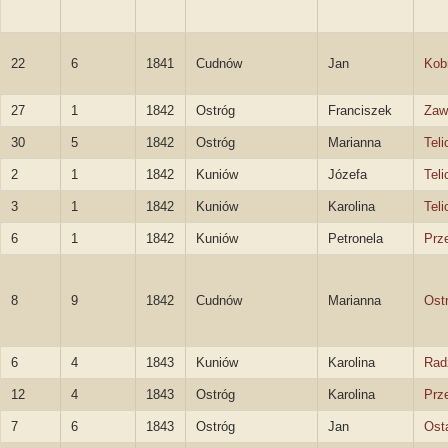
22
6
1841
Cudnów
Jan
Kob
27
1
1842
Ostróg
Franciszek
Zaw
30
5
1842
Ostróg
Marianna
Teli
2
1
1842
Kuniów
Józefa
Teli
3
1
1842
Kuniów
Karolina
Teli
6
1
1842
Kuniów
Petronela
Prz
8
9
1842
Cudnów
Marianna
Ost
6
4
1843
Kuniów
Karolina
Rad
12
4
1843
Ostróg
Karolina
Prz
7
6
1843
Ostróg
Jan
Ost