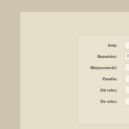
Imię:
Nazwisko:
Miejscowość:
Parafia:
Od roku:
Do roku: