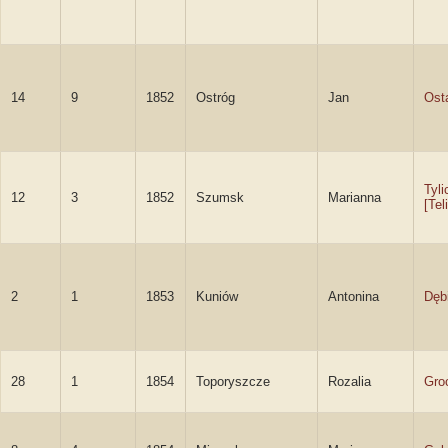
14
9
1852
Ostróg
Jan
Ost
Tyli
12
3
1852
Szumsk
Marianna
[Tel
2
1
1853
Kuniów
Antonina
Dęb
28
1
1854
Toporyszcze
Rozalia
Gro