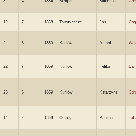
8
4
1854
Miropol
Marianna
Goł
12
7
1858
Toporyszcze
Jan
Gag
2
8
1859
Kuniów
Antoni
Woj
22
7
1859
Kuniów
Feliks
Bar
23
3
1859
Kuniów
Katarzyna
Gór
14
2
1859
Ostróg
Paulina
Teli