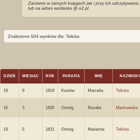
Zarówno w samych księgach jak i przy ich odczytywaniu 
lub na adres wodanka @ o2.pl
Znaleziono 504 wyników dla: Telicka
DZIEŃ
MIESIĄC
ROK
PARAFIA
IMIĘ
NAZWISK
19
9
1819
Kuniów
Marcelia
Telicka
15
3
1830
Ostróg
Rozalia
Mackowska
19
5
1831
Ostróg
Marianna
Telicka