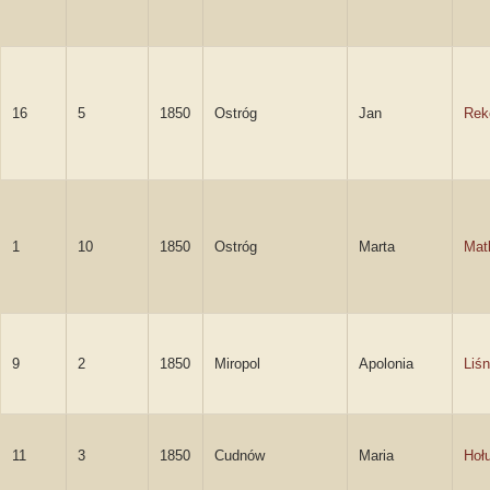
16
5
1850
Ostróg
Jan
Rek
1
10
1850
Ostróg
Marta
Mat
9
2
1850
Miropol
Apolonia
Liś
11
3
1850
Cudnów
Maria
Hoł