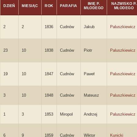
IMIĘ P.
NAZWISKO P.
DZIEŃ
MIESIĄC
ROK
PARAFIA
MŁODEGO
MŁODEGO
2
2
1836
Cudnów
Jakub
Paluszkiewicz
23
10
1838
Cudnów
Piotr
Paluszkiewicz
19
10
1847
Cudnów
Paweł
Paluszkiewicz
3
10
1848
Cudnów
Mateusz
Paluszkiewicz
1
3
1853
Miropol
Andrzej
Paluszkiewicz
6
9
1859
Cudnów
Wiktor
Kunicki