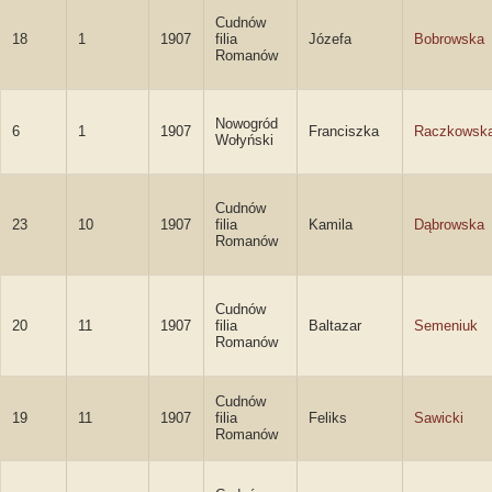
Cudnów
18
1
1907
filia
Józefa
Bobrowska
Romanów
Nowogród
6
1
1907
Franciszka
Raczkowsk
Wołyński
Cudnów
23
10
1907
filia
Kamila
Dąbrowska
Romanów
Cudnów
20
11
1907
filia
Baltazar
Semeniuk
Romanów
Cudnów
19
11
1907
filia
Feliks
Sawicki
Romanów