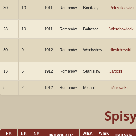
30
10
1911
Romanów
Bonifacy
Paluszkiewicz
23
10
1911
Romanów
Baltazar
Wierchowiecki
30
9
1912
Romanów
Władysław
Niesiołowski
13
5
1912
Romanów
Stanisław
Jarocki
5
2
1912
Romanów
Michał
Liśniewski
Spis
NR
NR
NR
WIEK
WIEK
PERSONALIA
PARAFIA