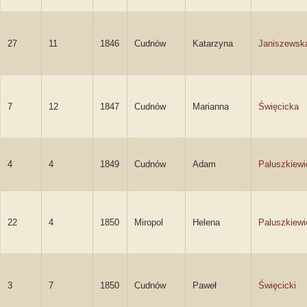
27
11
1846
Cudnów
Katarzyna
Janiszewsk
7
12
1847
Cudnów
Marianna
Święcicka
4
4
1849
Cudnów
Adam
Paluszkiewi
22
4
1850
Miropol
Helena
Paluszkiewi
3
7
1850
Cudnów
Paweł
Święcicki