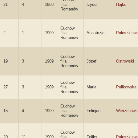
21
4
1908
filia
Izydor
Hajko
Romanów
Cudnów
2
1
1909
filia
Anastazja
Paluszkiewi
Romanów
Cudnów
19
3
1909
filia
Józef
Ostrowski
Romanów
Cudnów
27
3
1909
filia
Maria
Pulikowska
Romanów
Cudnów
15
4
1909
filia
Felicjan
Wierzchowie
Romanów
Cudnów
20
11
1909
filia
Feliks
Paluszkiewi