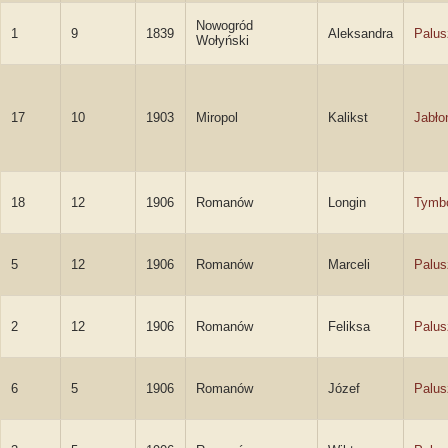
Nowogród
1
9
1839
Aleksandra
Palus
Wołyński
17
10
1903
Miropol
Kalikst
Jabło
18
12
1906
Romanów
Longin
Tymb
5
12
1906
Romanów
Marceli
Palus
2
12
1906
Romanów
Feliksa
Palus
6
5
1906
Romanów
Józef
Palus