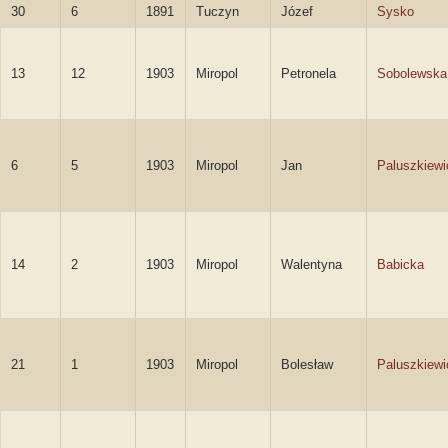
30
6
1891
Tuczyn
Józef
Sysko
13
12
1903
Miropol
Petronela
Sobolewska
6
5
1903
Miropol
Jan
Paluszkiewi
14
2
1903
Miropol
Walentyna
Babicka
21
1
1903
Miropol
Bolesław
Paluszkiewi