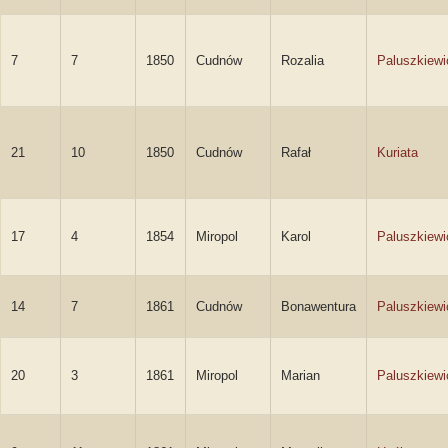
7
7
1850
Cudnów
Rozalia
Paluszkiewi
21
10
1850
Cudnów
Rafał
Kuriata
17
4
1854
Miropol
Karol
Paluszkiewi
14
7
1861
Cudnów
Bonawentura
Paluszkiewi
20
3
1861
Miropol
Marian
Paluszkiewi