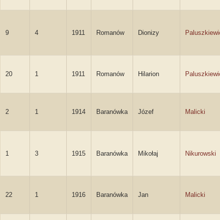
9
4
1911
Romanów
Dionizy
Paluszkiewi
20
1
1911
Romanów
Hilarion
Paluszkiewi
2
1
1914
Baranówka
Józef
Malicki
1
3
1915
Baranówka
Mikołaj
Nikurowski
22
1
1916
Baranówka
Jan
Malicki