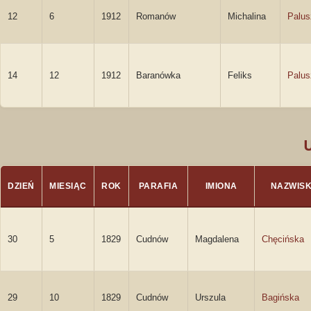
12
6
1912
Romanów
Michalina
Palus
14
12
1912
Baranówka
Feliks
Palus
DZIEŃ
MIESIĄC
ROK
PARAFIA
IMIONA
NAZWIS
30
5
1829
Cudnów
Magdalena
Chęcińska
29
10
1829
Cudnów
Urszula
Bagińska