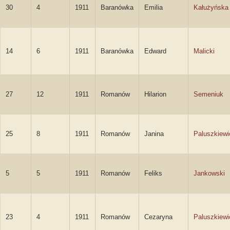
30
4
1911
Baranówka
Emilia
Kałużyńska
14
6
1911
Baranówka
Edward
Malicki
27
12
1911
Romanów
Hilarion
Semeniuk
25
8
1911
Romanów
Janina
Paluszkiewi
5
5
1911
Romanów
Feliks
Jankowski
23
4
1911
Romanów
Cezaryna
Paluszkiewi