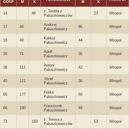
GOSP
M
K
M
K
ż. Teofila z
14
48
23
Miropol
Paluszkiewiczów
Andrzej
17
48
86
Miropol
Paluszkiewicz
Kalikst
18
49
44
Miropol
Paluszkiewicz
Adolf
26
71
36
Miropol
Paluszkiewicz
Antoni
38
113
42
Miropol
Paluszkiewicz
Józef
40
121
36
Miropol
Paluszkiewicz
Feliks
65
177
50
Miropol
Paluszkiewicz
Franciszek
66
180
48
Miropol
Paluszkiewicz
ż. Teresa z
73
183
53
Miropol
Paluszkiewiczów