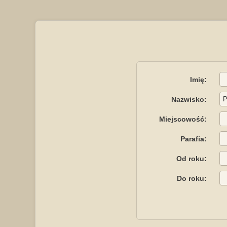
Imię:
Nazwisko:
Miejscowość:
Parafia:
Od roku:
Do roku: