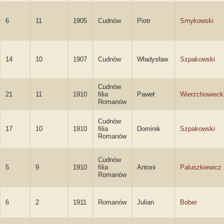
6
11
1905
Cudnów
Piotr
Smykowski
14
10
1907
Cudnów
Władysław
Szpakowski
Cudnów
21
11
1910
filia
Paweł
Wierzchowieck
Romanów
Cudnów
17
10
1910
filia
Dominik
Szpakowski
Romanów
Cudnów
5
9
1910
filia
Antoni
Paluszkiewicz
Romanów
6
2
1911
Romanów
Julian
Bober