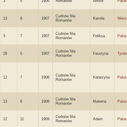
3
5
1906
Romanów
Wiktor
Palus
Cudnów filia
13
8
1907
Kamila
Wierz
Romanów
Cudnów filia
3
7
1907
Feliksa
Palus
Romanów
Cudnów filia
28
5
1907
Faustyna
Tymb
Romanów
Cudnów filia
12
7
1908
Katarzyna
Palus
Romanów
Cudnów filia
13
8
1908
Malwina
Palus
Romanów
Cudnów filia
12
11
1909
Adam
Palus
Romanów