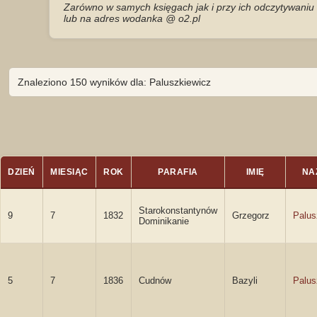
Zarówno w samych księgach jak i przy ich odczytywaniu 
lub na adres wodanka @ o2.pl
Znaleziono 150 wyników dla: Paluszkiewicz
DZIEŃ
MIESIĄC
ROK
PARAFIA
IMIĘ
NA
Starokonstantynów
9
7
1832
Grzegorz
Palus
Dominikanie
5
7
1836
Cudnów
Bazyli
Palus