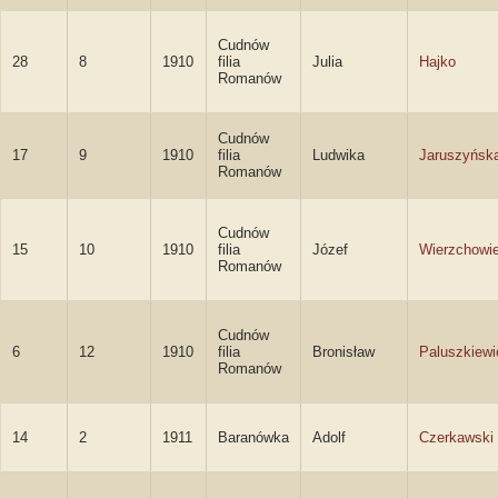
Cudnów
28
8
1910
filia
Julia
Hajko
Romanów
Cudnów
17
9
1910
filia
Ludwika
Jaruszyńsk
Romanów
Cudnów
15
10
1910
filia
Józef
Wierzchowie
Romanów
Cudnów
6
12
1910
filia
Bronisław
Paluszkiewi
Romanów
14
2
1911
Baranówka
Adolf
Czerkawski