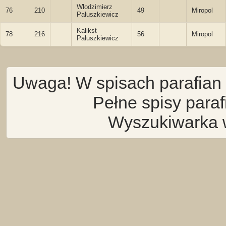
Włodzimierz
76
210
49
Miropol
Paluszkiewicz
Kalikst
78
216
56
Miropol
Paluszkiewicz
Uwaga! W spisach parafian 
Pełne spisy para
Wyszukiwarka 