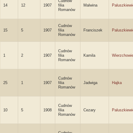
Cudnów
14
12
1907
filia
Malwina
Paluszkiewi
Romanów
Cudnów
15
5
1907
filia
Franciszek
Paluszkiewi
Romanów
Cudnów
1
2
1907
filia
Kamila
Wierzchowi
Romanów
Cudnów
25
1
1907
filia
Jadwiga
Hajka
Romanów
Cudnów
10
5
1908
filia
Cezary
Paluszkiewi
Romanów
Cudnów