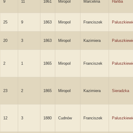
9
11
1861
Miropol
Marcelina
Hańba
25
9
1863
Miropol
Franciszek
Paluszkiewi
20
3
1863
Miropol
Kazimiera
Paluszkiewi
2
1
1865
Miropol
Franciszek
Paluszkiewi
23
2
1865
Miropol
Kazimiera
Sieradzka
12
3
1880
Cudnów
Franciszek
Paluszkiewi