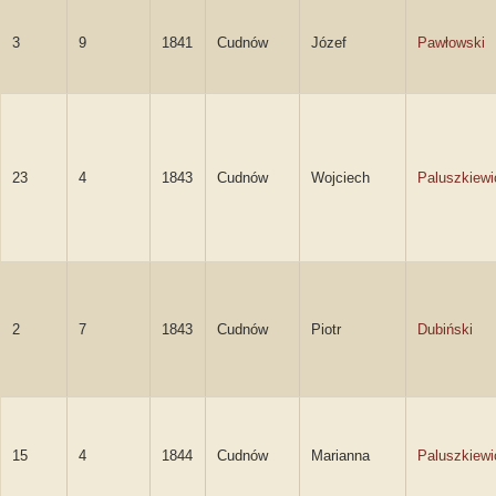
3
9
1841
Cudnów
Józef
Pawłowski
23
4
1843
Cudnów
Wojciech
Paluszkiewi
2
7
1843
Cudnów
Piotr
Dubiński
15
4
1844
Cudnów
Marianna
Paluszkiewi