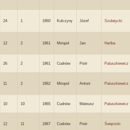
24
1
1860
Kulczyny
Józef
Szulatycki
12
2
1861
Miropol
Jan
Hańba
26
2
1861
Cudnów
Piotr
Paluszkiewicz
11
2
1862
Miropol
Antoni
Paluszkiewicz
10
10
1865
Cudnów
Mateusz
Paluszkiewicz
12
11
1867
Cudnów
Piotr
Święcicki