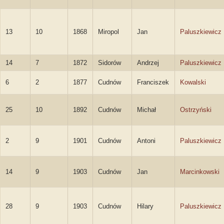
13
10
1868
Miropol
Jan
Paluszkiewicz
14
7
1872
Sidorów
Andrzej
Paluszkiewicz
6
2
1877
Cudnów
Franciszek
Kowalski
25
10
1892
Cudnów
Michał
Ostrzyński
2
9
1901
Cudnów
Antoni
Paluszkiewicz
14
9
1903
Cudnów
Jan
Marcinkowski
28
9
1903
Cudnów
Hilary
Paluszkiewicz