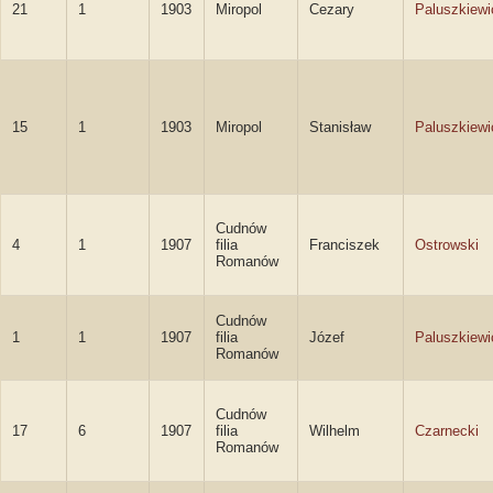
21
1
1903
Miropol
Cezary
Paluszkiewi
15
1
1903
Miropol
Stanisław
Paluszkiewi
Cudnów
4
1
1907
filia
Franciszek
Ostrowski
Romanów
Cudnów
1
1
1907
filia
Józef
Paluszkiewi
Romanów
Cudnów
17
6
1907
filia
Wilhelm
Czarnecki
Romanów