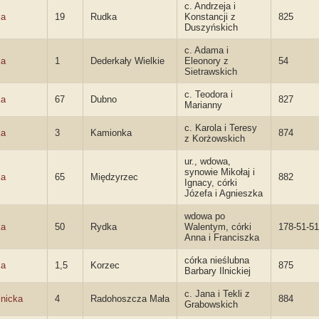
c. Andrzeja i
ka
19
Rudka
Konstancji z
825
Duszyńskich
c. Adama i
ka
1
Dederkały Wielkie
Eleonory z
54
Sietrawskich
c. Teodora i
ka
67
Dubno
827
Marianny
c. Karola i Teresy
ka
3
Kamionka
874
z Korżowskich
ur., wdowa,
synowie Mikołaj i
ka
65
Międzyrzec
882
Ignacy, córki
Józefa i Agnieszka
wdowa po
ka
50
Rydka
Walentym, córki
178-51-5
Anna i Franciszka
córka nieślubna
ka
1,5
Korzec
875
Barbary Ilnickiej
c. Jana i Tekli z
lnicka
4
Radohoszcza Mała
884
Grabowskich