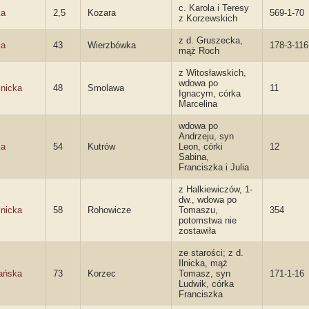
c. Karola i Teresy
ka
2,5
Kozara
569-1-70
z Korzewskich
z d. Gruszecka,
ka
43
Wierzbówka
178-3-116
mąż Roch
z Witosławskich,
wdowa po
lnicka
48
Smolawa
11
Ignacym, córka
Marcelina
wdowa po
Andrzeju, syn
ka
54
Kutrów
Leon, córki
12
Sabina,
Franciszka i Julia
z Halkiewiczów, 1-
dw., wdowa po
lnicka
58
Rohowicze
Tomaszu,
354
potomstwa nie
zostawiła
ze starości; z d.
Ilnicka, mąż
ańska
73
Korzec
Tomasz, syn
171-1-16
Ludwik, córka
Franciszka