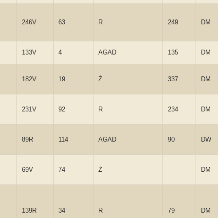
246V
63
R
249
DM
133V
4
AGAD
135
DM
182V
19
Ż
337
DM
231V
92
R
234
DM
89R
114
AGAD
90
DW
69V
74
Ż
DM
139R
34
R
79
DM