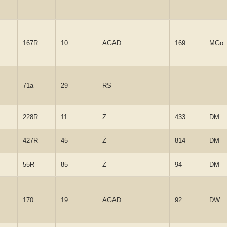
167R
10
AGAD
169
MGo
71a
29
RS
228R
11
Ż
433
DM
427R
45
Ż
814
DM
55R
85
Ż
94
DM
170
19
AGAD
92
DW