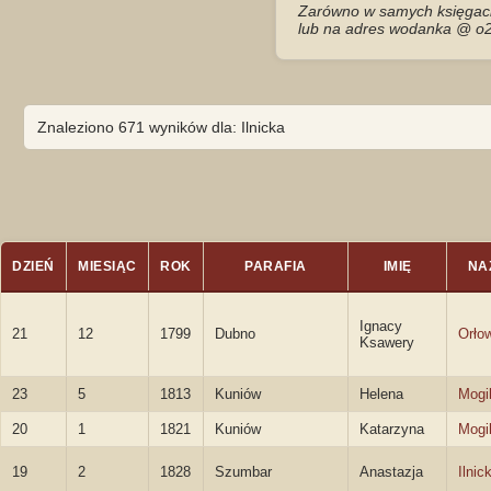
Zarówno w samych księgach 
lub na adres wodanka @ o2
Znaleziono 671 wyników dla: Ilnicka
DZIEŃ
MIESIĄC
ROK
PARAFIA
IMIĘ
NA
Ignacy
21
12
1799
Dubno
Orło
Ksawery
23
5
1813
Kuniów
Helena
Mogi
20
1
1821
Kuniów
Katarzyna
Mogi
19
2
1828
Szumbar
Anastazja
Ilnic