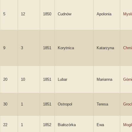
5
12
1850
Cudnów
Apolonia
Mysł
9
3
1851
Korytnica
Katarzyna
Chmi
20
10
1851
Lubar
Marianna
Górn
30
1
1851
Ostropol
Teresa
Groc
22
1
1852
Białozórka
Ewa
Mogi