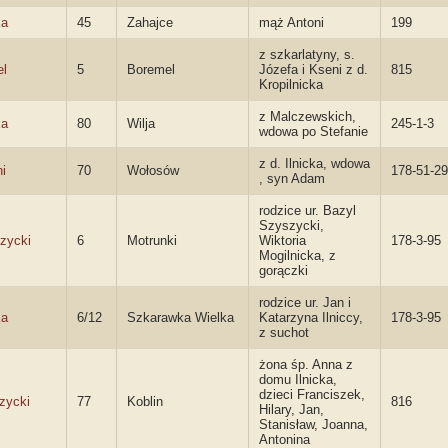
ka
45
Zahajce
mąż Antoni
199
z szkarlatyny, s.
el
5
Boremel
Józefa i Kseni z d.
815
Kropilnicka
z Malczewskich,
ka
80
Wilja
245-1-3
wdowa po Stefanie
z d. Ilnicka, wdowa
i
70
Wołosów
178-51-2
, syn Adam
rodzice ur. Bazyl
Szyszycki,
zycki
6
Motrunki
Wiktoria
178-3-95
Mogilnicka, z
gorączki
rodzice ur. Jan i
ka
6/12
Szkarawka Wielka
Katarzyna Ilniccy,
178-3-95
z suchot
żona śp. Anna z
domu Ilnicka,
dzieci Franciszek,
zycki
77
Koblin
816
Hilary, Jan,
Stanisław, Joanna,
Antonina