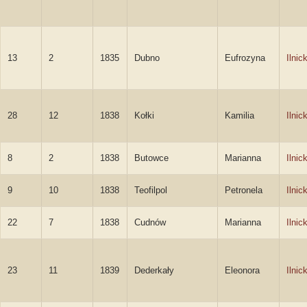
13
2
1835
Dubno
Eufrozyna
Ilnic
28
12
1838
Kołki
Kamilia
Ilnic
8
2
1838
Butowce
Marianna
Ilnic
9
10
1838
Teofilpol
Petronela
Ilnic
22
7
1838
Cudnów
Marianna
Ilnic
23
11
1839
Dederkały
Eleonora
Ilnic