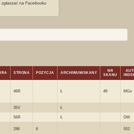
je zgłaszać na Facebooku
NR
AUT
URA
STRONA
POZYCJA
ARCHIWUM/SKANY
SKANU
INDE
46R
Ł
48
MGo
35V
Ł
56R
Ł
DW
286
6
552