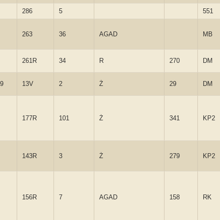
286
5
551
263
36
AGAD
MB
261R
34
R
270
DM
99
13V
2
Ż
29
DM
177R
101
Ż
341
KP2
143R
3
Ż
279
KP2
156R
7
AGAD
158
RK