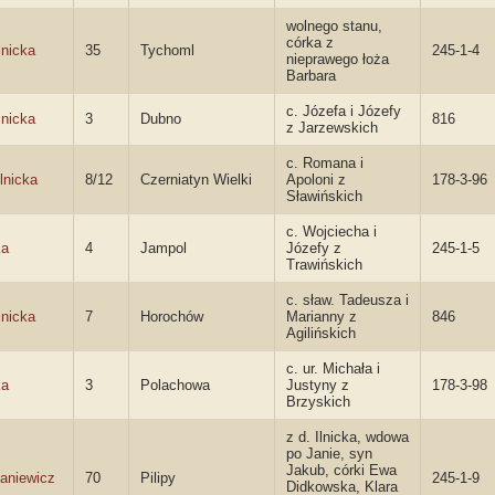
wolnego stanu,
córka z
lnicka
35
Tychoml
245-1-4
nieprawego łoża
Barbara
c. Józefa i Józefy
lnicka
3
Dubno
816
z Jarzewskich
c. Romana i
lnicka
8/12
Czerniatyn Wielki
Apoloni z
178-3-96
Sławińskich
c. Wojciecha i
ka
4
Jampol
Józefy z
245-1-5
Trawińskich
c. sław. Tadeusza i
lnicka
7
Horochów
Marianny z
846
Agilińskich
c. ur. Michała i
ka
3
Polachowa
Justyny z
178-3-98
Brzyskich
z d. Ilnicka, wdowa
po Janie, syn
Jakub, córki Ewa
aniewicz
70
Pilipy
245-1-9
Didkowska, Klara