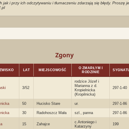
jak i przy ich odczytywaniu i tłumaczeniu zdarzają się błędy. Proszę 
.pl
Zgony
O ZMARŁYM I
ZWISKO
LAT
MIEJSCOWOŚĆ
SYGNAT
RODZINIE
rodzice Józef i
Marianna z d.
wski
3/52
297-1-40
Kropielnicka
(Kropilnicka)
lnicka
50
Hucisko Stare
ur.
297-1-86
lnicka
30
Radohoszcz Mała
szl., panna
297-1-86
c.Antoniego i
ka
15
Zahajce
199
Katarzyny