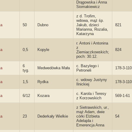
Drągowska i Anna
Siomakiewicz
z d. Trofim,
wdowa, mąż śp.
ka
50
Dubno
Jakub, dzieci
821
Marianna, Rozalia,
Katarzyna
r. Antoni i Antonina
z
ka
0,5
Kopyle
824
Ziemiaczkowskich;
poch: 30.12.
6
c. Bazylego i
ka
Medwedówka Mała
178-3-110
tyg.
Petroneli
c. wdowy Justyny
ka
1,5
Rydka
178-3-110
Ilnickiej
c. Karola i Teresy
ka
6/12
Kozara
569-1-61
z Korzowskich
z Sietrawskich, ur.,
mąż Adam, dwie
ka
23
Dederkały Wielkie
córki Elżbieta
54
Adelajda i
Emerencja Anna