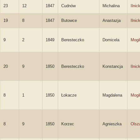
23
12
1847
Cudnów
Michalina
Ilnic
19
8
1847
Butowce
Anastazja
Ilnic
9
2
1849
Beresteczko
Domicela
Mogi
20
9
1850
Beresteczko
Konstancja
Ilnic
8
1
1850
Łokacze
Magdalena
Mogi
8
9
1850
Korzec
Agnieszka
Olsz