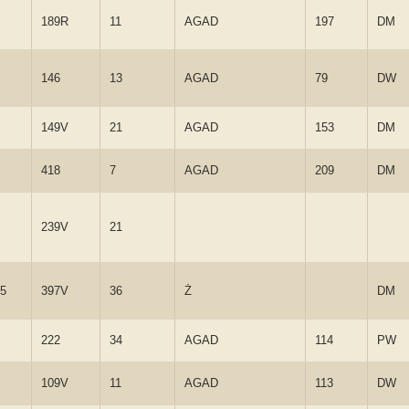
189R
11
AGAD
197
DM
146
13
AGAD
79
DW
149V
21
AGAD
153
DM
418
7
AGAD
209
DM
239V
21
15
397V
36
Ż
DM
222
34
AGAD
114
PW
109V
11
AGAD
113
DW