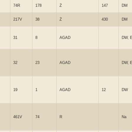
74R
178
Ż
147
DM
217V
38
Ż
430
DM
31
8
AGAD
DW, 
32
23
AGAD
DW, 
19
1
AGAD
12
DW
461V
74
R
Na