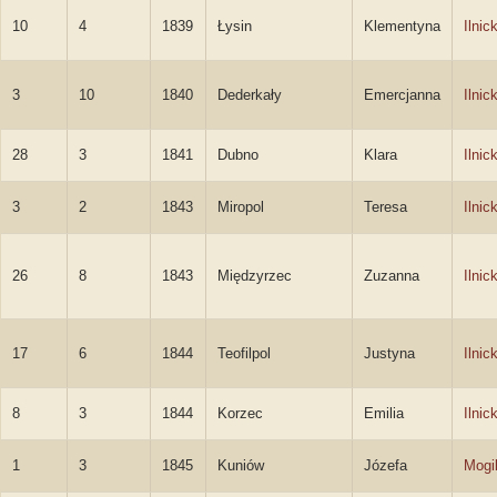
10
4
1839
Łysin
Klementyna
Ilnic
3
10
1840
Dederkały
Emercjanna
Ilnic
28
3
1841
Dubno
Klara
Ilnic
3
2
1843
Miropol
Teresa
Ilnic
26
8
1843
Międzyrzec
Zuzanna
Ilnic
17
6
1844
Teofilpol
Justyna
Ilnic
8
3
1844
Korzec
Emilia
Ilnic
1
3
1845
Kuniów
Józefa
Mogi