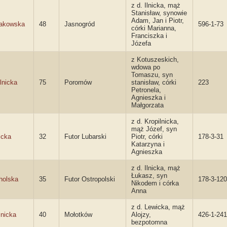
z d. Ilnicka, mąż
Stanisław, synowie
Adam, Jan i Piotr,
akowska
48
Jasnogród
596-1-73
córki Marianna,
Franciszka i
Józefa
z Kotuszeskich,
wdowa po
Tomaszu, syn
lnicka
75
Poromów
stanisław, córki
223
Petronela,
Agnieszka i
Małgorzata
z d. Kropilnicka,
mąż Józef, syn
icka
32
Futor Lubarski
Piotr, córki
178-3-31
Katarzyna i
Agnieszka
z d. Ilnicka, mąż
Łukasz, syn
holska
35
Futor Ostropolski
178-3-120
Nikodem i córka
Anna
z d. Lewicka, mąż
lnicka
40
Mołotków
Alojzy,
426-1-241
bezpotomna