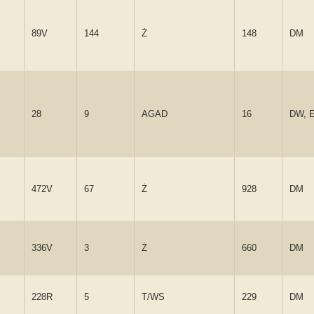
89V
144
Ż
148
DM
28
9
AGAD
16
DW, 
472V
67
Ż
928
DM
336V
3
Ż
660
DM
228R
5
T/WS
229
DM