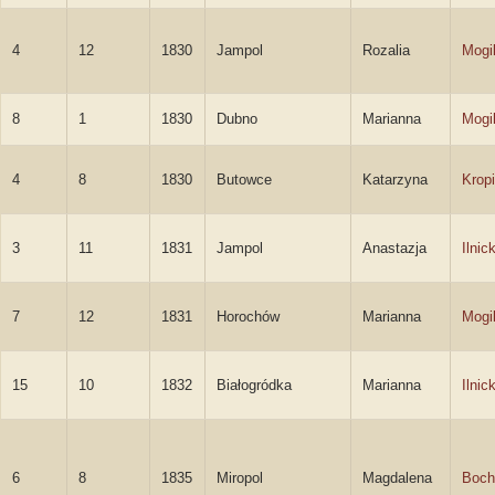
4
12
1830
Jampol
Rozalia
Mogi
8
1
1830
Dubno
Marianna
Mogi
4
8
1830
Butowce
Katarzyna
Kropi
3
11
1831
Jampol
Anastazja
Ilnic
7
12
1831
Horochów
Marianna
Mogi
15
10
1832
Białogródka
Marianna
Ilnic
6
8
1835
Miropol
Magdalena
Boch