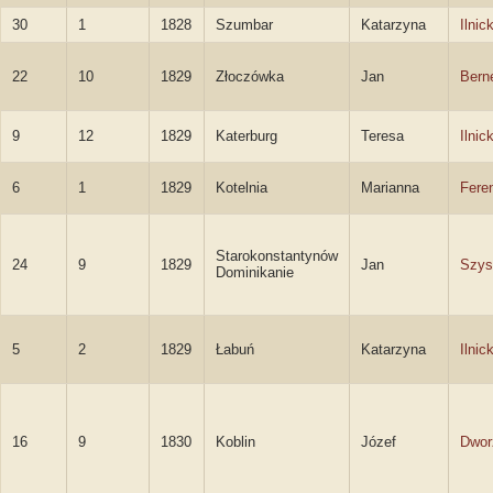
30
1
1828
Szumbar
Katarzyna
Ilnic
22
10
1829
Złoczówka
Jan
Bern
9
12
1829
Katerburg
Teresa
Ilnic
6
1
1829
Kotelnia
Marianna
Feren
Starokonstantynów
24
9
1829
Jan
Szys
Dominikanie
5
2
1829
Łabuń
Katarzyna
Ilnic
16
9
1830
Koblin
Józef
Dwor