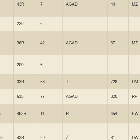
43R
7
AGAD
44
MŻ
229
6
36R
42
AGAD
37
MŻ
200
6
1
33R
58
T
728
DM
615
77
AGAD
320
RP
5
453R
11
R
454
BW
18
43R
29
Ż
81
DW