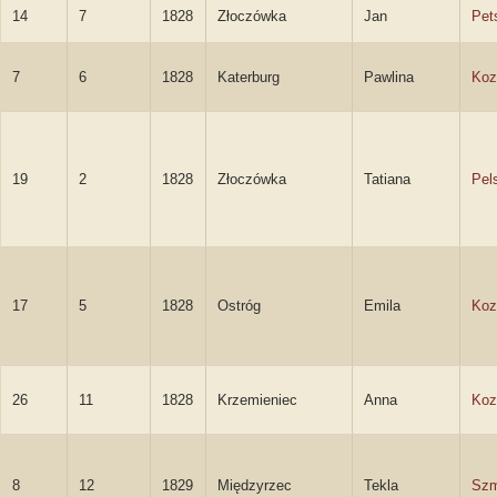
14
7
1828
Złoczówka
Jan
Pet
7
6
1828
Katerburg
Pawlina
Koz
19
2
1828
Złoczówka
Tatiana
Pel
17
5
1828
Ostróg
Emila
Koz
26
11
1828
Krzemieniec
Anna
Koz
8
12
1829
Międzyrzec
Tekla
Szm