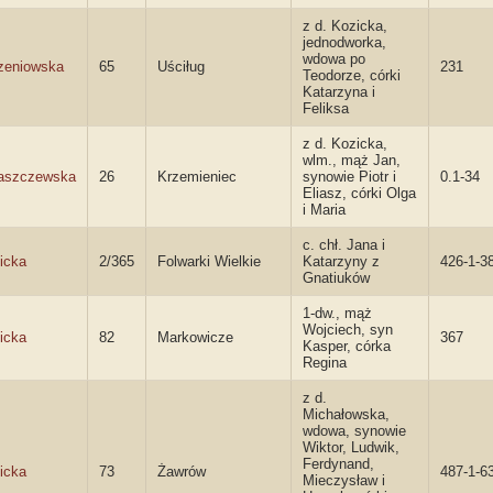
z d. Kozicka,
jednodworka,
wdowa po
zeniowska
65
Uściług
231
Teodorze, córki
Katarzyna i
Feliksa
z d. Kozicka,
wlm., mąż Jan,
aszczewska
26
Krzemieniec
synowie Piotr i
0.1-34
Eliasz, córki Olga
i Maria
c. chł. Jana i
icka
2/365
Folwarki Wielkie
Katarzyny z
426-1-3
Gnatiuków
1-dw., mąż
Wojciech, syn
icka
82
Markowicze
367
Kasper, córka
Regina
z d.
Michałowska,
wdowa, synowie
Wiktor, Ludwik,
Ferdynand,
icka
73
Żawrów
487-1-6
Mieczysław i