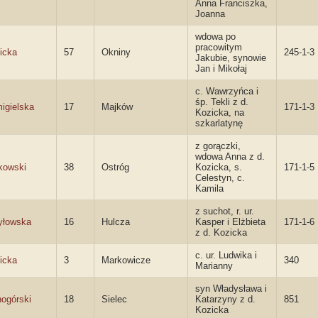
Anna Franciszka,
Joanna
wdowa po
pracowitym
icka
57
Okniny
245-1-3
Jakubie, synowie
Jan i Mikołaj
c. Wawrzyńca i
śp. Tekli z d.
igielska
17
Majków
171-1-3
Kozicka, na
szkarlatynę
z gorączki,
wdowa Anna z d.
kowski
38
Ostróg
Kozicka, s.
171-1-5
Celestyn, c.
Kamila
z suchot, r. ur.
yłowska
16
Hulcza
Kasper i Elżbieta
171-1-6
z d. Kozicka
c. ur. Ludwika i
icka
3
Markowicze
340
Marianny
syn Władysława i
nogórski
18
Sielec
Katarzyny z d.
851
Kozicka