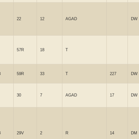
22
12
AGAD
DW
57R
18
T
8
59R
33
T
227
DW
30
7
AGAD
17
DW
3
29V
2
R
14
DM