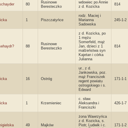
Rusinowe
wdowiec po Annie
schayder
80
814
Beresteczko
z d. Kozicka
rodz. Maciej i
icka
1
Piszczatyńce
Marianna
245-1-2
Sadowska
z d. Kozicka, po
1 mężu
Somerfeld, mąż
Rusinowe
sehaydr?
88
Jan, dzieci z 1
814
Beresteczko
małżeństwa syn
Kajetan i córka
Julianna
ur., z d.
Jankowska, poz.
mąż Franciszek
icka
16
Ostróg
171-1-1
regent powiatu
ostrogskiego i s.
Edward
c. sław.
icka
1
Krzemieniec
Aleksandra i
426-1-7
Franciszki
żona Wawrzyńca
z d. Kozicka, s.
igielska
49
Majków
Piotr, Ludwik i c.
171-1-2