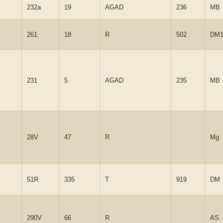
232a
19
AGAD
236
MB
261
18
R
502
DM
231
5
AGAD
235
MB
28V
47
R
Mg
51R
335
T
919
DM
290V
66
R
AS