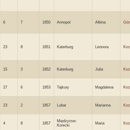
6
7
1850
Annopol
Albina
Gór
23
8
1851
Katerburg
Leonora
Koz
15
3
1852
Katerburg
Julia
Koz
27
6
1853
Tajkury
Magdalena
Koz
23
2
1857
Lubar
Marianna
Koz
Międzyrzec
4
8
1857
Maria
Koz
Korecki