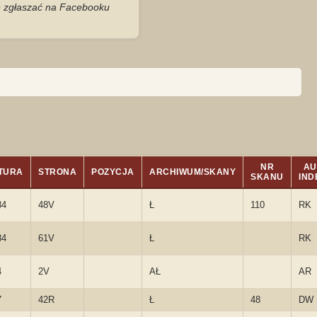
je zgłaszać na Facebooku
NR
AU
TURA
STRONA
POZYCJA
ARCHIWUM/SKANY
SKANU
IND
84
48V
Ł
110
RK
84
61V
Ł
RK
4
2V
AŁ
AR
7
42R
Ł
48
DW