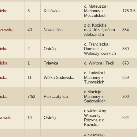
c. Mateusza i
icka
3
Kirijówka
Marianny z
178-3-6
Moczulskich
z d. Kozicka,
zewska
40
Nowosiółki
mąż Józef, córka
854
Aleksandra
c. Franciszka i
icka
2
Ostróg
Domiceli z
880
Wołoszynowskich
icka
1
Tylawka
c. Wiktora i Tekli
873
c. Ludwika i
icka
11
Wólka Sadowska
Marianny z
859
Turowskich
c.Macieja i
icka
7/52
Piszczatyńce
Marianny z
200
Sadowskich
r. wielmożny
Wincenty,
kowski
14
Ostróg
884
Różyna z d.
Kozicka
z konwulsji,