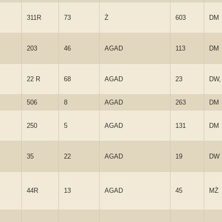
311R
73
Ż
603
DM
203
46
AGAD
113
DM
22 R
68
AGAD
23
DW,
506
8
AGAD
263
DM
250
5
AGAD
131
DM
35
22
AGAD
19
DW
44R
13
AGAD
45
MŻ