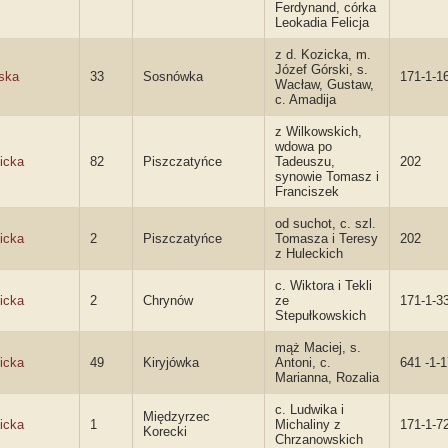
Ferdynand, córka
Leokadia Felicja
z d. Kozicka, m.
Józef Górski, s.
ska
33
Sosnówka
171-1-1
Wacław, Gustaw,
c. Amadija
z Wilkowskich,
wdowa po
icka
82
Piszczatyńce
Tadeuszu,
202
synowie Tomasz i
Franciszek
od suchot, c. szl.
icka
2
Piszczatyńce
Tomasza i Teresy
202
z Huleckich
c. Wiktora i Tekli
icka
2
Chrynów
ze
171-1-3
Stepułkowskich
mąż Maciej, s.
icka
49
Kiryjówka
Antoni, c.
641 -1-1
Marianna, Rozalia
c. Ludwika i
Międzyrzec
icka
1
Michaliny z
171-1-7
Korecki
Chrzanowskich