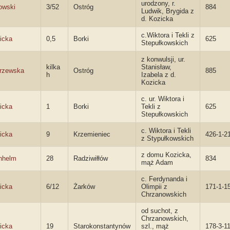
urodzony, r.
owski
3/52
Ostróg
884
Ludwik, Brygida z
d. Kozicka
c.Wiktora i Tekli z
icka
0,5
Borki
625
Stepułkowskich
z konwulsji, ur.
kilka
Stanisław,
rzewska
Ostróg
885
h
Izabela z d.
Kozicka
c. ur. Wiktora i
icka
1
Borki
Tekli z
625
Stepułkowskich
c. Wiktora i Tekli
icka
9
Krzemieniec
426-1-2
z Stypułkowskich
z domu Kozicka,
nhelm
28
Radziwiłłów
834
mąż Adam
c. Ferdynanda i
icka
6/12
Żarków
Olimpii z
171-1-1
Chrzanowskich
od suchot, z
Chrzanowskich,
icka
19
Starokonstantynów
szl., mąż
178-3-1