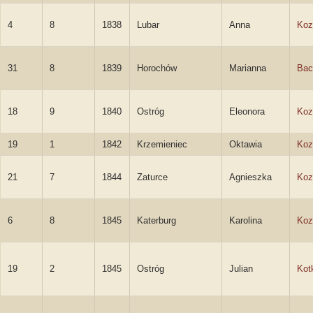
4
8
1838
Lubar
Anna
Koz
31
8
1839
Horochów
Marianna
Bac
18
9
1840
Ostróg
Eleonora
Koz
19
1
1842
Krzemieniec
Oktawia
Koz
21
7
1844
Zaturce
Agnieszka
Koz
6
8
1845
Katerburg
Karolina
Koz
19
2
1845
Ostróg
Julian
Kot