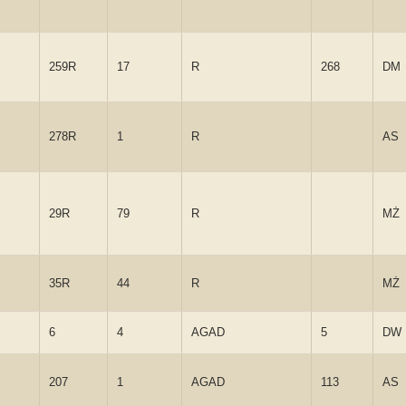
259R
17
R
268
DM
278R
1
R
AS
29R
79
R
MŻ
35R
44
R
MŻ
6
4
AGAD
5
DW
207
1
AGAD
113
AS