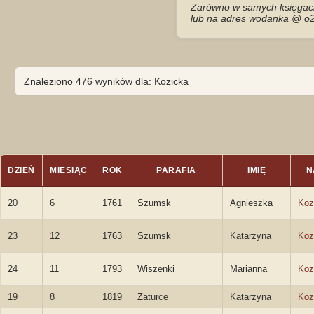
Zarówno w samych księgach 
lub na adres wodanka @ o2
Znaleziono 476 wyników dla: Kozicka
DZIEŃ
MIESIĄC
ROK
PARAFIA
IMIĘ
N
20
6
1761
Szumsk
Agnieszka
Koz
23
12
1763
Szumsk
Katarzyna
Koz
24
11
1793
Wiszenki
Marianna
Koz
19
8
1819
Zaturce
Katarzyna
Koz