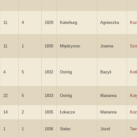
11
4
1829
Katerburg
Agnieszka
Koz
11
1
1830
Międzyrzec
Joanna
Szm
4
5
1832
Ostróg
Bazyli
Kot
22
5
1833
Ostróg
Marianna
Kut
14
2
1835
Łokacze
Marianna
Koz
1
1
1836
Sielec
Józef
Tar