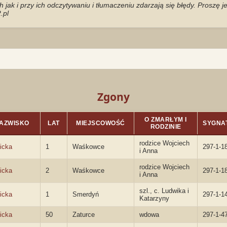
jak i przy ich odczytywaniu i tłumaczeniu zdarzają się błędy. Proszę 
.pl
Zgony
O ZMARŁYM I
AZWISKO
LAT
MIEJSCOWOŚĆ
SYGNA
RODZINIE
rodzice Wojciech
icka
1
Waśkowce
297-1-1
i Anna
rodzice Wojciech
icka
2
Waśkowce
297-1-1
i Anna
szl., c. Ludwika i
icka
1
Smerdyń
297-1-1
Katarzyny
icka
50
Zaturce
wdowa
297-1-4