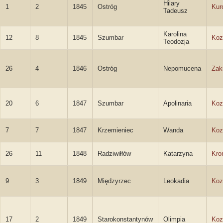
Hilary
1
2
1845
Ostróg
Kur
Tadeusz
Karolina
12
8
1845
Szumbar
Koz
Teodozja
26
4
1846
Ostróg
Nepomucena
Zak
20
6
1847
Szumbar
Apolinaria
Koz
7
7
1847
Krzemieniec
Wanda
Koz
26
11
1848
Radziwiłłów
Katarzyna
Kro
9
3
1849
Międzyrzec
Leokadia
Koz
17
2
1849
Starokonstantynów
Olimpia
Koz