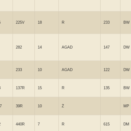
6
225V
18
R
233
BW
282
14
AGAD
147
DW
233
10
AGAD
122
DW
3
137R
15
R
135
BW
7
39R
10
Ż
MP
2
440R
7
R
615
DM