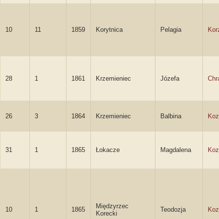
10
11
1859
Korytnica
Pelagia
Kor
28
1
1861
Krzemieniec
Józefa
Chr
26
3
1864
Krzemieniec
Balbina
Koz
31
1
1865
Łokacze
Magdalena
Koz
Międzyrzec
10
1
1865
Teodozja
Koz
Korecki