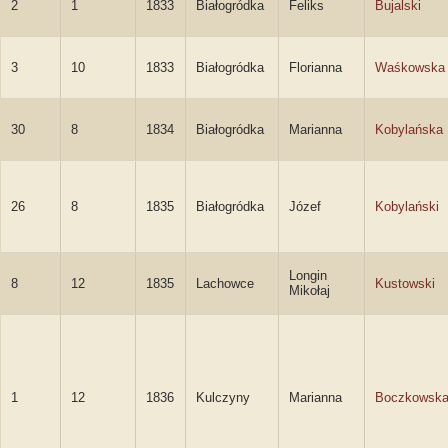
2
1
1833
Białogródka
Feliks
Bujalski
3
10
1833
Białogródka
Florianna
Waśkowska
30
8
1834
Białogródka
Marianna
Kobylańska
26
8
1835
Białogródka
Józef
Kobylański
Longin
8
12
1835
Lachowce
Kustowski
Mikołaj
1
12
1836
Kulczyny
Marianna
Boczkowsk