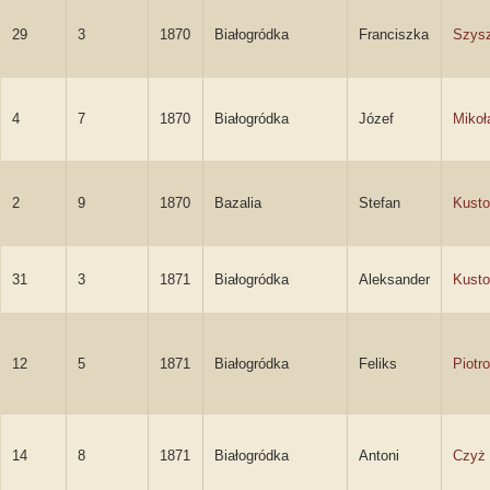
29
3
1870
Białogródka
Franciszka
Szys
4
7
1870
Białogródka
Józef
Mikoł
2
9
1870
Bazalia
Stefan
Kusto
31
3
1871
Białogródka
Aleksander
Kusto
12
5
1871
Białogródka
Feliks
Piotr
14
8
1871
Białogródka
Antoni
Czyż