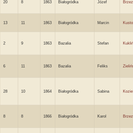
20
8
1863
Białogródka
Józef
Brzez
13
11
1863
Białogródka
Marcin
Kusto
2
9
1863
Bazalia
Stefan
Kukli
6
11
1863
Bazalia
Feliks
Zieliń
28
10
1864
Białogródka
Sabina
Kozie
8
8
1866
Białogródka
Karol
Brzez