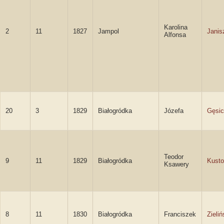
Karolina
2
11
1827
Jampol
Jani
Alfonsa
20
3
1829
Białogródka
Józefa
Gęsi
Teodor
9
11
1829
Białogródka
Kusto
Ksawery
8
11
1830
Białogródka
Franciszek
Zieliń