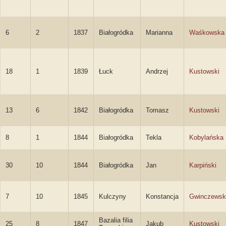
6
2
1837
Białogródka
Marianna
Waśkowska
18
1
1839
Łuck
Andrzej
Kustowski
13
6
1842
Białogródka
Tomasz
Kustowski
8
1
1844
Białogródka
Tekla
Kobylańska
30
10
1844
Białogródka
Jan
Karpiński
7
10
1845
Kulczyny
Konstancja
Gwinczewsk
Bazalia filia
25
8
1847
Jakub
Kustowski