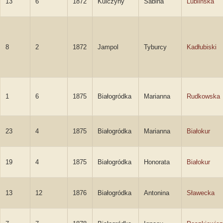
13
6
1872
Kulczyny
Sabina
Lublińska
8
2
1872
Jampol
Tyburcy
Kadłubiski
1
6
1875
Białogródka
Marianna
Rudkowska
23
4
1875
Białogródka
Marianna
Białokur
19
4
1875
Białogródka
Honorata
Białokur
13
12
1876
Białogródka
Antonina
Sławecka