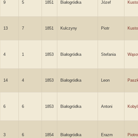
9
5
1851
Białogródka
Józef
Kusto
13
7
1851
Kulczyny
Piotr
Kusto
4
1
1853
Białogródka
Stefania
Wąso
14
4
1853
Białogródka
Leon
Paszk
6
6
1853
Białogródka
Antoni
Kobyl
3
6
1854
Białogródka
Erazm
Piotr