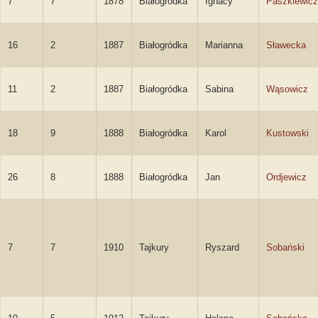
7
7
1878
Białogródka
Ignacy
Paszkiewicz
16
2
1887
Białogródka
Marianna
Sławecka
11
2
1887
Białogródka
Sabina
Wąsowicz
18
9
1888
Białogródka
Karol
Kustowski
26
8
1888
Białogródka
Jan
Ordjewicz
7
7
1910
Tajkury
Ryszard
Sobański