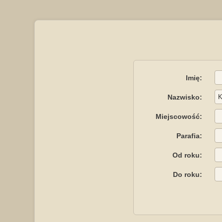
Imię:
Nazwisko:
Miejscowość:
Parafia:
Od roku:
Do roku: