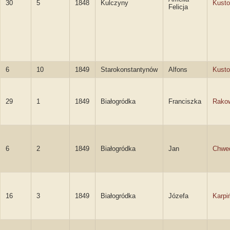
30
5
1848
Kulczyny
Kust
Felicja
6
10
1849
Starokonstantynów
Alfons
Kusto
29
1
1849
Białogródka
Franciszka
Rako
6
2
1849
Białogródka
Jan
Chwe
16
3
1849
Białogródka
Józefa
Karpi