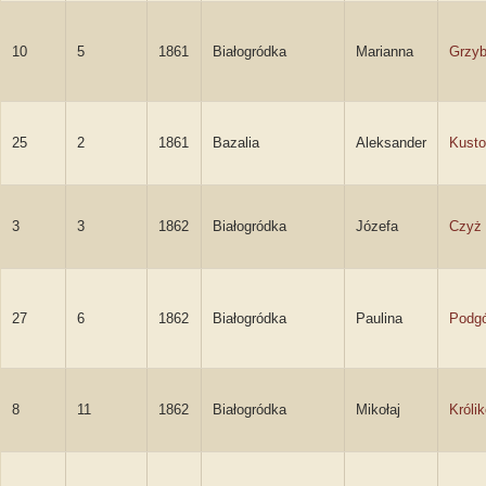
10
5
1861
Białogródka
Marianna
Grzy
25
2
1861
Bazalia
Aleksander
Kusto
3
3
1862
Białogródka
Józefa
Czyż
27
6
1862
Białogródka
Paulina
Podg
8
11
1862
Białogródka
Mikołaj
Króli