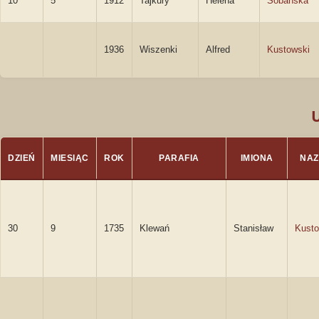
10
5
1912
Tajkury
Helena
Sobańska
1936
Wiszenki
Alfred
Kustowski
DZIEŃ
MIESIĄC
ROK
PARAFIA
IMIONA
NAZ
30
9
1735
Klewań
Stanisław
Kusto