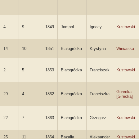
4
9
1849
Jampol
Ignacy
Kustowski
14
10
1851
Białogródka
Krystyna
Winiarska
2
5
1853
Białogródka
Franciszek
Kustowski
Gorecka
29
4
1862
Białogródka
Franciszka
[Girecka]
22
7
1863
Białogródka
Grzegorz
Kustowski
25
11
1864
Bazalia
Aleksander
Kustowski