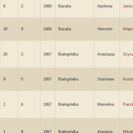
9
2
1866
Bazalia
Apolonia
Jani
30
9
1866
Bazalia
Hieronim
Kłopo
26
2
1867
Białogródka
Anastazja
Szys
9
5
1867
Białogródka
Stanisław
Kusto
2
6
1867
Białogródka
Marcelina
Paszk
1
9
1867
Białogródka
Antonina
Mikoł