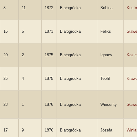
8
11
1872
Białogródka
Sabina
Kust
16
6
1873
Białogródka
Feliks
Sławe
20
2
1875
Białogródka
Ignacy
Kozie
25
4
1875
Białogródka
Teofil
Kraw
23
1
1876
Białogródka
Wincenty
Sławe
17
9
1876
Białogródka
Józefa
Winia