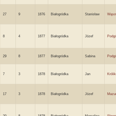
27
9
1876
Białogródka
Stanisław
Wąso
8
4
1877
Białogródka
Józef
Podgó
29
8
1877
Białogródka
Sabina
Podg
7
3
1878
Białogródka
Jan
Króli
17
3
1878
Białogródka
Józef
Mazu
20
8
1878
Białogródka
Marcelina
Sław