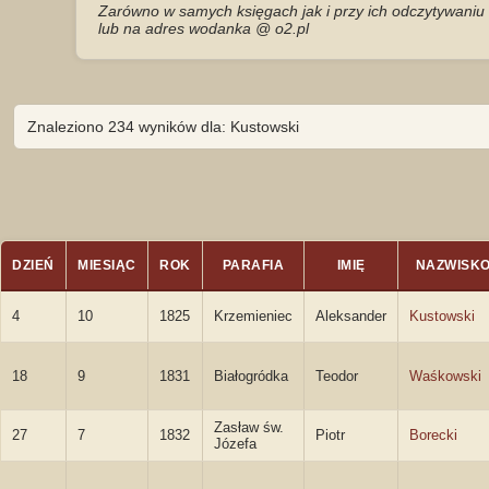
Zarówno w samych księgach jak i przy ich odczytywaniu 
lub na adres wodanka @ o2.pl
Znaleziono 234 wyników dla: Kustowski
DZIEŃ
MIESIĄC
ROK
PARAFIA
IMIĘ
NAZWISK
4
10
1825
Krzemieniec
Aleksander
Kustowski
18
9
1831
Białogródka
Teodor
Waśkowski
Zasław św.
27
7
1832
Piotr
Borecki
Józefa