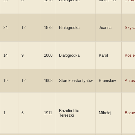
24
12
1878
Białogródka
Joanna
Szys
14
9
1880
Białogródka
Karol
Kozie
19
12
1908
Starokonstantynów
Bronisław
Anto
Bazalia filia
1
5
1911
Mikołaj
Boruc
Tereszki