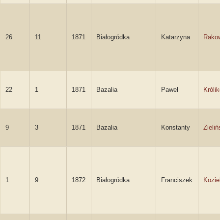
26
11
1871
Białogródka
Katarzyna
Rako
22
1
1871
Bazalia
Paweł
Króli
9
3
1871
Bazalia
Konstanty
Zieliń
1
9
1872
Białogródka
Franciszek
Kozie