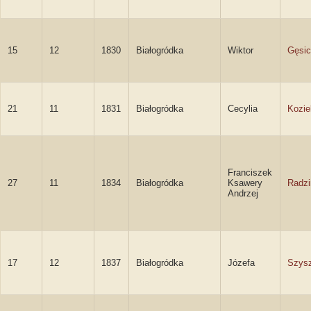
15
12
1830
Białogródka
Wiktor
Gęsic
21
11
1831
Białogródka
Cecylia
Kozie
Franciszek
27
11
1834
Białogródka
Ksawery
Radzi
Andrzej
17
12
1837
Białogródka
Józefa
Szys