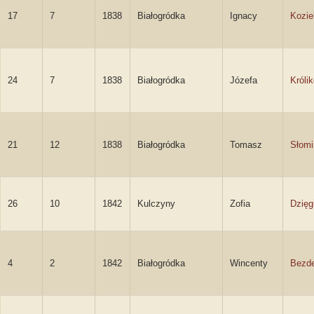
17
7
1838
Białogródka
Ignacy
Kozie
24
7
1838
Białogródka
Józefa
Króli
21
12
1838
Białogródka
Tomasz
Słomi
26
10
1842
Kulczyny
Zofia
Dzięg
4
2
1842
Białogródka
Wincenty
Bezde