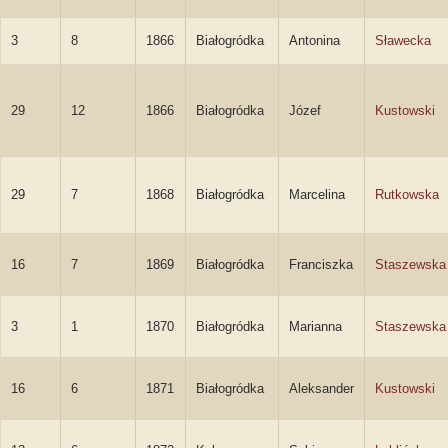
3
8
1866
Białogródka
Antonina
Sławecka
29
12
1866
Białogródka
Józef
Kustowski
29
7
1868
Białogródka
Marcelina
Rutkowska
16
7
1869
Białogródka
Franciszka
Staszewska
3
1
1870
Białogródka
Marianna
Staszewska
16
6
1871
Białogródka
Aleksander
Kustowski