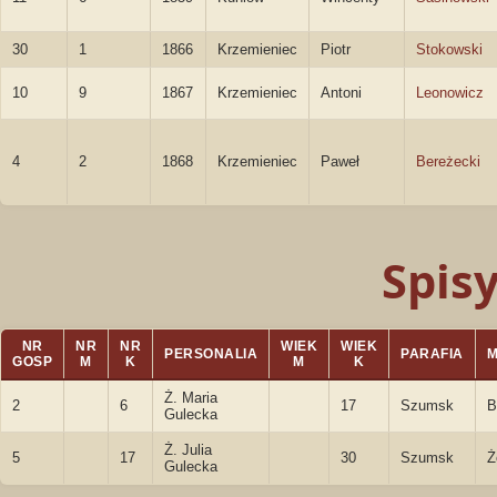
30
1
1866
Krzemieniec
Piotr
Stokowski
10
9
1867
Krzemieniec
Antoni
Leonowicz
4
2
1868
Krzemieniec
Paweł
Bereżecki
Spis
NR
NR
NR
WIEK
WIEK
PERSONALIA
PARAFIA
GOSP
M
K
M
K
Ż. Maria
2
6
17
Szumsk
B
Gulecka
Ż. Julia
5
17
30
Szumsk
Ż
Gulecka