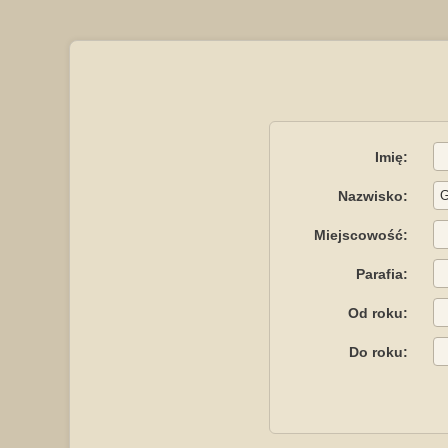
Imię:
Nazwisko:
Miejscowość:
Parafia:
Od roku:
Do roku: