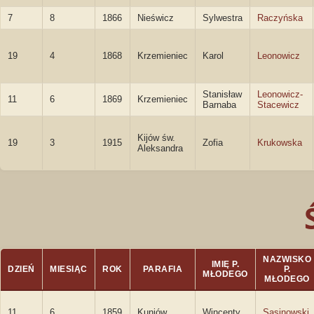
7
8
1866
Nieświcz
Sylwestra
Raczyńska
19
4
1868
Krzemieniec
Karol
Leonowicz
Stanisław
Leonowicz-
11
6
1869
Krzemieniec
Barnaba
Stacewicz
Kijów św.
19
3
1915
Zofia
Krukowska
Aleksandra
NAZWISKO
IMIĘ P.
DZIEŃ
MIESIĄC
ROK
PARAFIA
P.
MŁODEGO
MŁODEGO
11
6
1859
Kuniów
Wincenty
Sasinowski