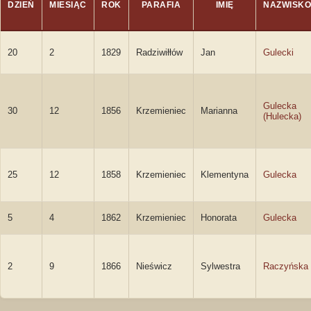
DZIEŃ
MIESIĄC
ROK
PARAFIA
IMIĘ
NAZWISKO
20
2
1829
Radziwiłłów
Jan
Gulecki
Gulecka
30
12
1856
Krzemieniec
Marianna
(Hulecka)
25
12
1858
Krzemieniec
Klementyna
Gulecka
5
4
1862
Krzemieniec
Honorata
Gulecka
2
9
1866
Nieświcz
Sylwestra
Raczyńska