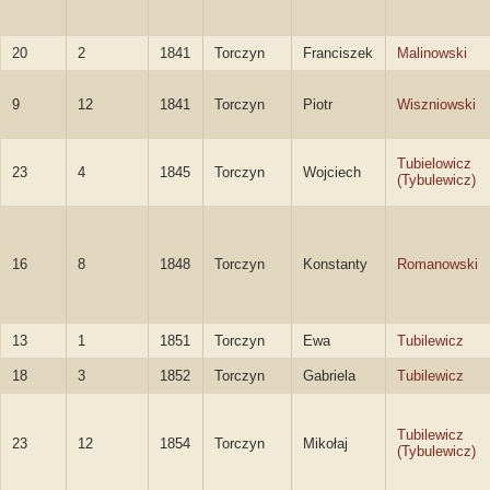
20
2
1841
Torczyn
Franciszek
Malinowski
9
12
1841
Torczyn
Piotr
Wiszniowski
Tubielowicz
23
4
1845
Torczyn
Wojciech
(Tybulewicz)
16
8
1848
Torczyn
Konstanty
Romanowski
13
1
1851
Torczyn
Ewa
Tubilewicz
18
3
1852
Torczyn
Gabriela
Tubilewicz
Tubilewicz
23
12
1854
Torczyn
Mikołaj
(Tybulewicz)