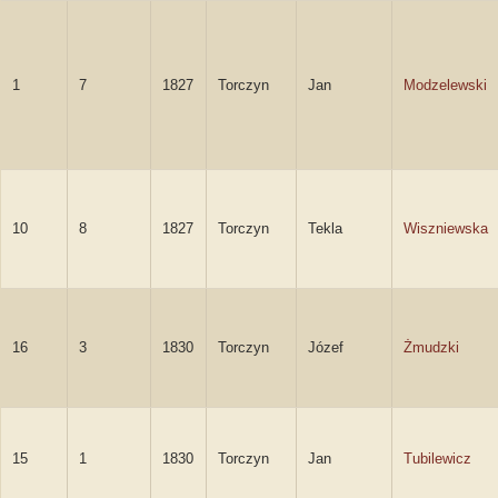
1
7
1827
Torczyn
Jan
Modzelewski
10
8
1827
Torczyn
Tekla
Wiszniewska
16
3
1830
Torczyn
Józef
Żmudzki
15
1
1830
Torczyn
Jan
Tubilewicz