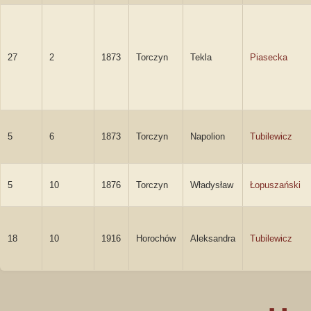
27
2
1873
Torczyn
Tekla
Piasecka
5
6
1873
Torczyn
Napolion
Tubilewicz
5
10
1876
Torczyn
Władysław
Łopuszański
18
10
1916
Horochów
Aleksandra
Tubilewicz