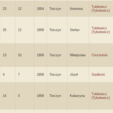
Tubilewicz
23
12
1854
Torczyn
Antonina
(Tybulewicz)
Tubilewicz
25
12
1859
Torczyn
Stefan
(Tybulewicz)
13
10
1859
Torczyn
Władyslaw
Chocholski
4
7
1859
Torczyn
Józef
Siedlecki
Tubilewicz
14
3
1859
Torczyn
Katarzyna
(Tybulewicz)