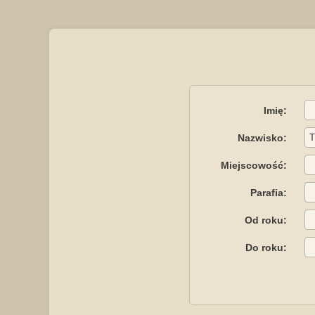
Imię:
Nazwisko:
Miejscowość:
Parafia:
Od roku:
Do roku: