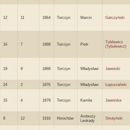
12
11
1864
Torczyn
Marcin
Garczyński
Tubilewicz
16
7
1868
Torczyn
Piotr
(Tybulewicz)
19
9
1868
Torczyn
Władysław
Jaworski
24
2
1876
Torczyn
Władysław
Łopuszański
15
4
1879
Torczyn
Kamila
Jaworska
Ambroży
8
12
1910
Horochów
Strutyński
Leokady