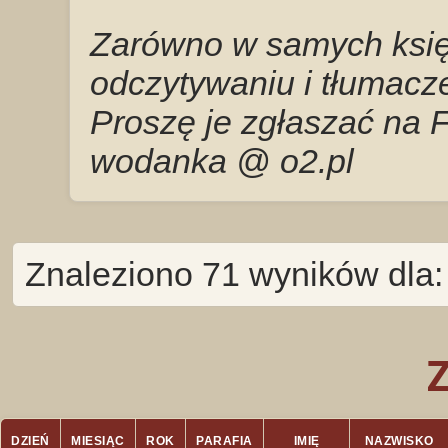
Zarówno w samych księg
odczytywaniu i tłumacze
Proszę je zgłaszać na 
wodanka @ o2.pl
Znaleziono 71 wyników dla:
DZIEŃ
MIESIĄC
ROK
PARAFIA
IMIĘ
NAZWISKO