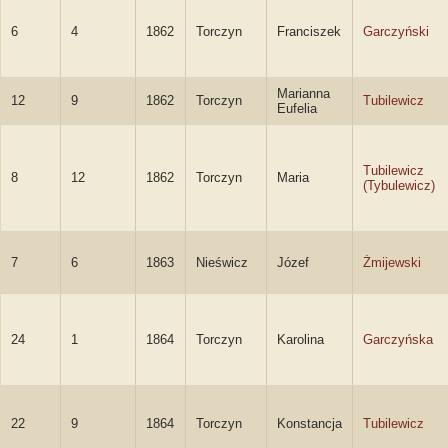
6
4
1862
Torczyn
Franciszek
Garczyński
Marianna
12
9
1862
Torczyn
Tubilewicz
Eufelia
Tubilewicz
8
12
1862
Torczyn
Maria
(Tybulewicz)
7
6
1863
Nieświcz
Józef
Żmijewski
24
1
1864
Torczyn
Karolina
Garczyńska
22
9
1864
Torczyn
Konstancja
Tubilewicz