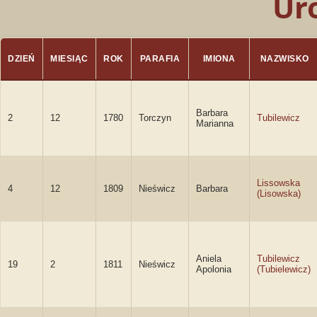
Ur
DZIEŃ
MIESIĄC
ROK
PARAFIA
IMIONA
NAZWISKO
Barbara
2
12
1780
Torczyn
Tubilewicz
Marianna
Lissowska
4
12
1809
Nieświcz
Barbara
(Lisowska)
Aniela
Tubilewicz
19
2
1811
Nieświcz
Apolonia
(Tubielewicz)