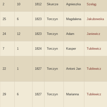
2
10
1812
Skurcze
Agnieszka
Szeląg
25
6
1823
Torczyn
Magdalena
Jakubowska
24
12
1823
Torczyn
Adam
Janiewicz
7
1
1824
Torczyn
Kasper
Tubilewicz
22
1
1827
Torczyn
Antoni Jan
Tubilewicz
29
6
1827
Torczyn
Marianna
Tubilewicz