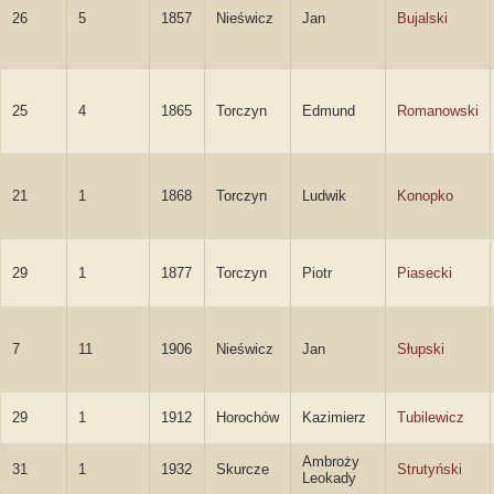
26
5
1857
Nieświcz
Jan
Bujalski
25
4
1865
Torczyn
Edmund
Romanowski
21
1
1868
Torczyn
Ludwik
Konopko
29
1
1877
Torczyn
Piotr
Piasecki
7
11
1906
Nieświcz
Jan
Słupski
29
1
1912
Horochów
Kazimierz
Tubilewicz
Ambroży
31
1
1932
Skurcze
Strutyński
Leokady