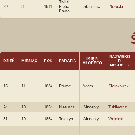
Tbilisi
29
3
1911
Piotra i
Stanisław
Nowicki
Pawła
NAZWISKO
IMIĘ P.
DZIEŃ
MIESIĄC
ROK
PARAFIA
P.
MŁODEGO
MŁODEGO
15
11
1834
Równe
Adam
Sierakowski
24
10
1854
Nieświcz
Wincenty
Tubilewicz
31
10
1854
Torczyn
Wincenty
Wojcicki