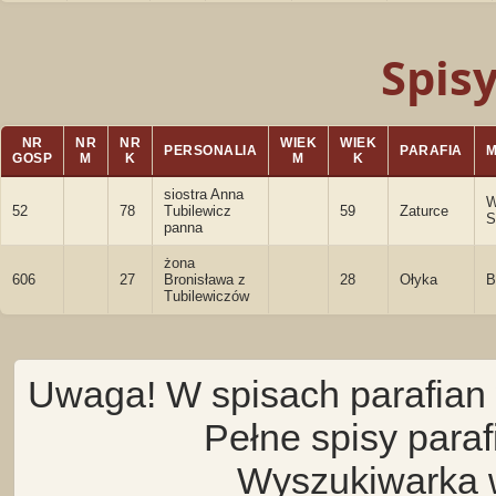
Spis
NR
NR
NR
WIEK
WIEK
PERSONALIA
PARAFIA
GOSP
M
K
M
K
siostra Anna
W
52
78
Tubilewicz
59
Zaturce
S
panna
żona
606
27
Bronisława z
28
Ołyka
B
Tubilewiczów
Uwaga! W spisach parafian 
Pełne spisy para
Wyszukiwarka 