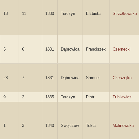
18
11
1830
Torczyn
Elżbieta
Strzałkowska
5
6
1831
Dąbrowica
Franciszek
Czernecki
28
7
1831
Dąbrowica
Samuel
Czeszejko
9
2
1835
Torczyn
Piotr
Tubilewicz
1
3
1840
Swojczów
Tekla
Malinowska