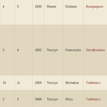
4
3
1835
Równe
Elżbieta
Bourguignon
3
4
1852
Torczyn
Franciszka
Strzałkowska
15
11
1859
Torczyn
Michalina
Tubilewicz
2
3
1868
Torczyn
Róża
Tubilewicz