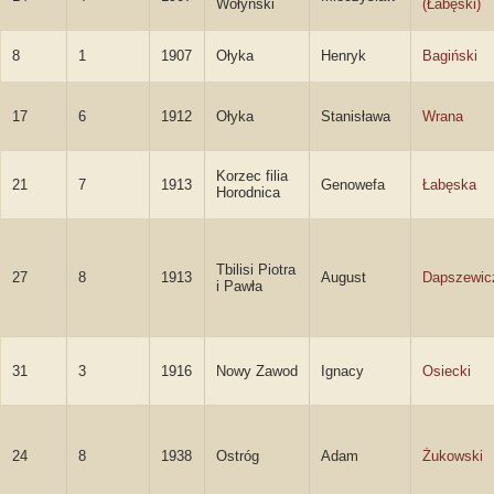
Wołyński
(Łabęski)
8
1
1907
Ołyka
Henryk
Bagiński
17
6
1912
Ołyka
Stanisława
Wrana
Korzec filia
21
7
1913
Genowefa
Łabęska
Horodnica
Tbilisi Piotra
27
8
1913
August
Dapszewic
i Pawła
31
3
1916
Nowy Zawod
Ignacy
Osiecki
24
8
1938
Ostróg
Adam
Żukowski