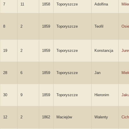
7
11
1858
Toporyszcze
Adolfina
Mile
8
2
1859
Toporyszcze
Teofil
Osie
19
2
1859
Toporyszcze
Konstancja
Jure
28
6
1859
Toporyszcze
Jan
Miel
30
9
1859
Toporyszcze
Hieronim
Jak
12
2
1862
Maciejów
Walenty
Cich