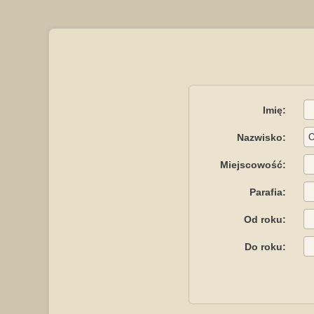
Imię:
Nazwisko:
Miejscowość:
Parafia:
Od roku:
Do roku: