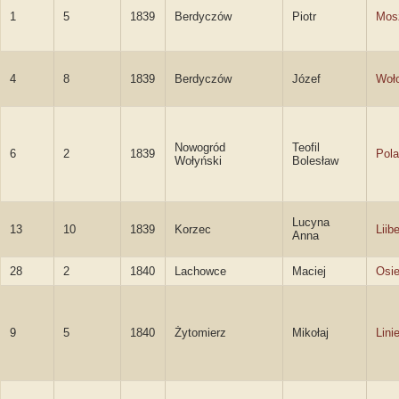
1
5
1839
Berdyczów
Piotr
Mos
4
8
1839
Berdyczów
Józef
Woło
Nowogród
Teofil
6
2
1839
Pol
Wołyński
Bolesław
Lucyna
13
10
1839
Korzec
Liib
Anna
28
2
1840
Lachowce
Maciej
Osie
9
5
1840
Żytomierz
Mikołaj
Lini