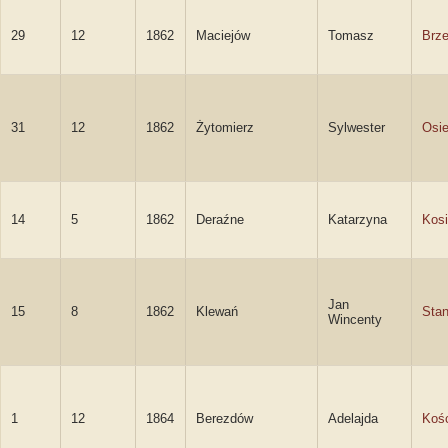
29
12
1862
Maciejów
Tomasz
Brze
31
12
1862
Żytomierz
Sylwester
Osie
14
5
1862
Deraźne
Katarzyna
Kos
Jan
15
8
1862
Klewań
Stan
Wincenty
1
12
1864
Berezdów
Adelajda
Kośc