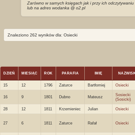
Zarówno w samych księgach jak i przy ich odczytywaniu 
lub na adres wodanka @ o2.pl
Znaleziono 262 wyników dla: Osiecki
DZIEŃ
MIESIĄC
ROK
PARAFIA
IMIĘ
NAZWIS
15
12
1796
Zaturce
Bartłomiej
Osiecki
Sosiecki
16
9
1801
Dubno
Mateusz
(Sosicki)
28
12
1811
Krzemieniec
Julian
Osiecki
27
6
1811
Zaturce
Rafał
Osiecki