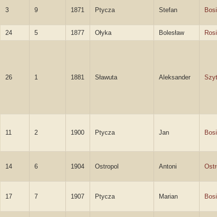
3
9
1871
Ptycza
Stefan
Bosi
24
5
1877
Ołyka
Bolesław
Rosi
26
1
1881
Sławuta
Aleksander
Szyt
11
2
1900
Ptycza
Jan
Bosi
14
6
1904
Ostropol
Antoni
Ostr
17
7
1907
Ptycza
Marian
Bosi