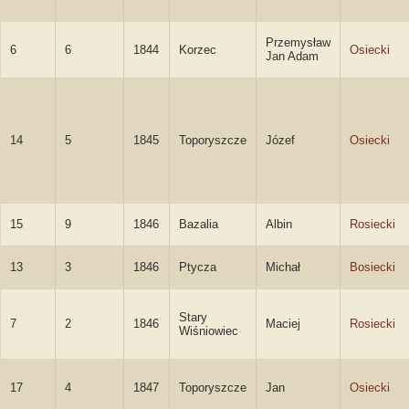
Przemysław
6
6
1844
Korzec
Osiecki
Jan Adam
14
5
1845
Toporyszcze
Józef
Osiecki
15
9
1846
Bazalia
Albin
Rosiecki
13
3
1846
Ptycza
Michał
Bosiecki
Stary
7
2
1846
Maciej
Rosiecki
Wiśniowiec
17
4
1847
Toporyszcze
Jan
Osiecki