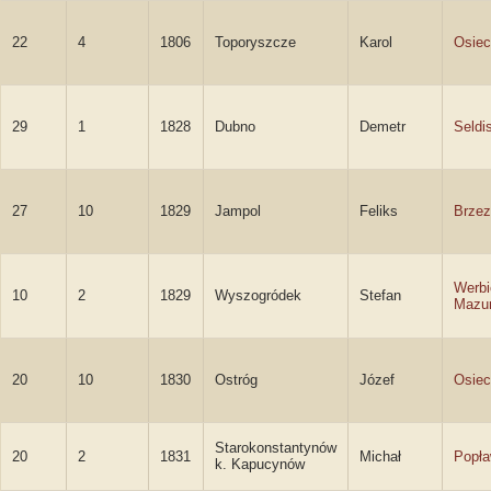
22
4
1806
Toporyszcze
Karol
Osiec
29
1
1828
Dubno
Demetr
Seldi
27
10
1829
Jampol
Feliks
Brzez
Werbi
10
2
1829
Wyszogródek
Stefan
Mazu
20
10
1830
Ostróg
Józef
Osiec
Starokonstantynów
20
2
1831
Michał
Popła
k. Kapucynów