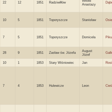
Witold
22
12
1851
Radziwiłłów
Dąb
Anastazy
10
5
1851
Toporyszcze
Stanisław
Osie
7
5
1851
Toporyszcze
Domicela
Piku
August
28
9
1851
Zasław św. Józefa
Galk
Józef
10
1
1853
Stary Wiśniowiec
Jan
Rosi
7
4
1853
Hulewicze
Leon
Cieś