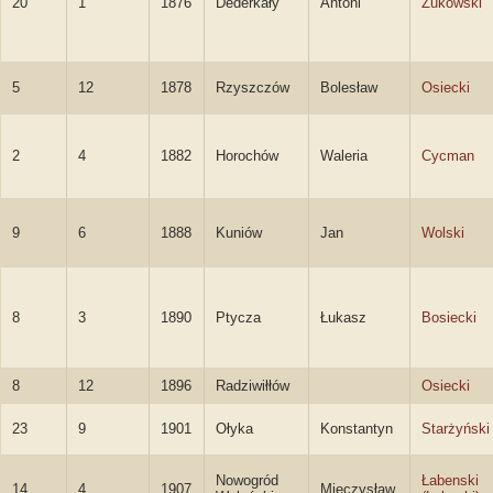
20
1
1876
Dederkały
Antoni
Żukowski
5
12
1878
Rzyszczów
Bolesław
Osiecki
2
4
1882
Horochów
Waleria
Cycman
9
6
1888
Kuniów
Jan
Wolski
8
3
1890
Ptycza
Łukasz
Bosiecki
8
12
1896
Radziwiłłów
Osiecki
23
9
1901
Ołyka
Konstantyn
Starżyński
Nowogród
Łabenski
14
4
1907
Mieczysław