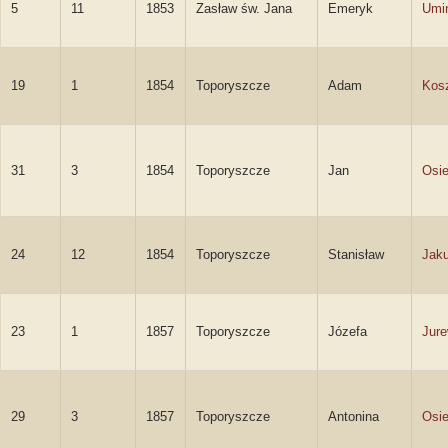
5
11
1853
Zasław św. Jana
Emeryk
Umi
19
1
1854
Toporyszcze
Adam
Kos
31
3
1854
Toporyszcze
Jan
Osie
24
12
1854
Toporyszcze
Stanisław
Jak
23
1
1857
Toporyszcze
Józefa
Jure
29
3
1857
Toporyszcze
Antonina
Osi