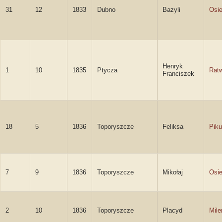
31
12
1833
Dubno
Bazyli
Osie
Henryk
1
10
1835
Ptycza
Ratw
Franciszek
18
5
1836
Toporyszcze
Feliksa
Piku
7
9
1836
Toporyszcze
Mikołaj
Osie
2
10
1836
Toporyszcze
Placyd
Mile