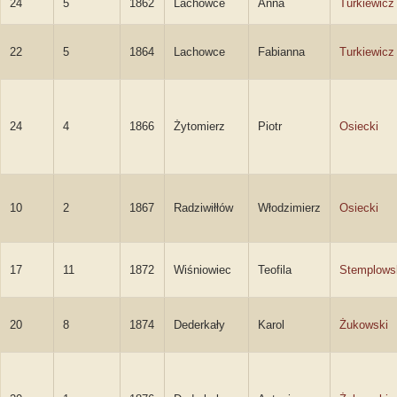
24
5
1862
Lachowce
Anna
Turkiewicz
22
5
1864
Lachowce
Fabianna
Turkiewicz
24
4
1866
Żytomierz
Piotr
Osiecki
10
2
1867
Radziwiłłów
Włodzimierz
Osiecki
17
11
1872
Wiśniowiec
Teofila
Stemplows
20
8
1874
Dederkały
Karol
Żukowski