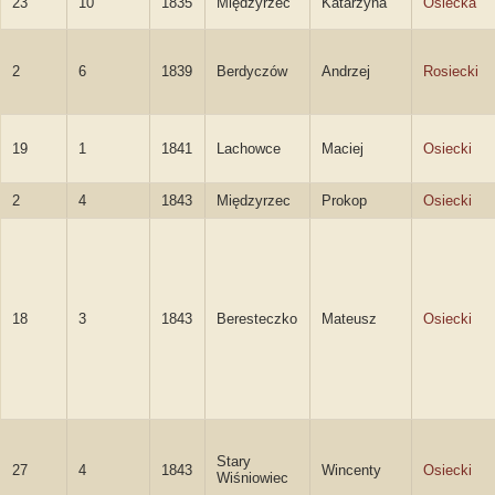
23
10
1835
Międzyrzec
Katarzyna
Osiecka
2
6
1839
Berdyczów
Andrzej
Rosiecki
19
1
1841
Lachowce
Maciej
Osiecki
2
4
1843
Międzyrzec
Prokop
Osiecki
18
3
1843
Beresteczko
Mateusz
Osiecki
Stary
27
4
1843
Wincenty
Osiecki
Wiśniowiec