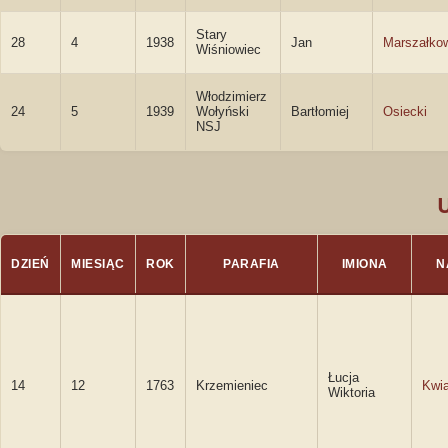
Stary
28
4
1938
Jan
Marszałko
Wiśniowiec
Włodzimierz
24
5
1939
Wołyński
Bartłomiej
Osiecki
NSJ
DZIEŃ
MIESIĄC
ROK
PARAFIA
IMIONA
N
Łucja
14
12
1763
Krzemieniec
Kwi
Wiktoria