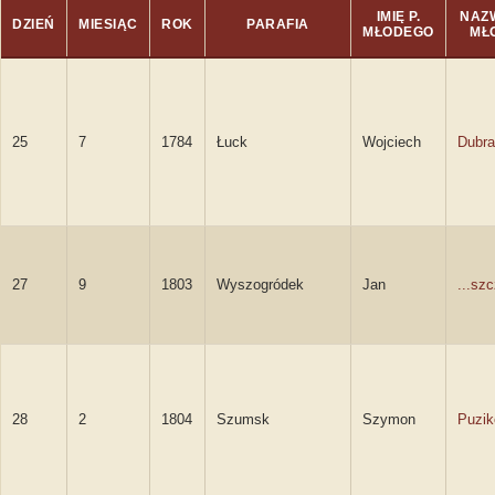
IMIĘ P.
NAZW
DZIEŃ
MIESIĄC
ROK
PARAFIA
MŁODEGO
MŁ
25
7
1784
Łuck
Wojciech
Dubra
27
9
1803
Wyszogródek
Jan
...sz
28
2
1804
Szumsk
Szymon
Puzik