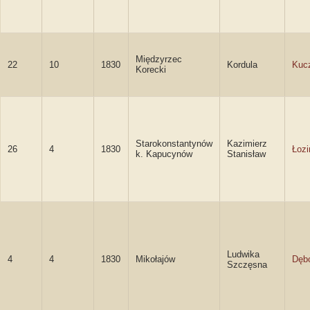
Międzyrzec
22
10
1830
Kordula
Kuc
Korecki
Starokonstantynów
Kazimierz
26
4
1830
Łozi
k. Kapucynów
Stanisław
Ludwika
4
4
1830
Mikołajów
Dęb
Szczęsna