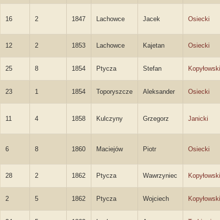
16
2
1847
Lachowce
Jacek
Osiecki
12
2
1853
Lachowce
Kajetan
Osiecki
25
8
1854
Ptycza
Stefan
Kopyłowsk
23
1
1854
Toporyszcze
Aleksander
Osiecki
11
4
1858
Kulczyny
Grzegorz
Janicki
6
8
1860
Maciejów
Piotr
Osiecki
28
2
1862
Ptycza
Wawrzyniec
Kopyłowsk
2
5
1862
Ptycza
Wojciech
Kopyłowsk