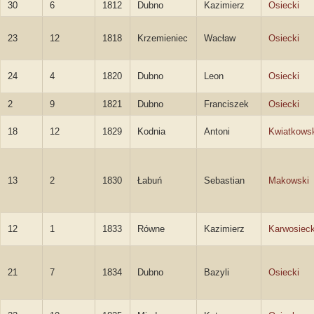
30
6
1812
Dubno
Kazimierz
Osiecki
23
12
1818
Krzemieniec
Wacław
Osiecki
24
4
1820
Dubno
Leon
Osiecki
2
9
1821
Dubno
Franciszek
Osiecki
18
12
1829
Kodnia
Antoni
Kwiatkows
13
2
1830
Łabuń
Sebastian
Makowski
12
1
1833
Równe
Kazimierz
Karwosieck
21
7
1834
Dubno
Bazyli
Osiecki