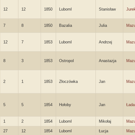
12
12
1850
Luboml
Stanisław
Jure
7
8
1850
Bazalia
Julia
Mazu
12
7
1853
Luboml
Andrzej
Mazu
8
3
1853
Ostropol
Anastazja
Mazu
2
1
1853
Złoczówka
Jan
Mazu
5
5
1854
Hołoby
Jan
Łada
1
2
1854
Luboml
Mikołaj
Mazu
27
12
1854
Luboml
Łucja
Mazu