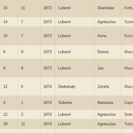
15
11
1872
Luboml
Stanisław
Kołt
14
7
1873
Luboml
Agnieszka
Sze
15
7
1873
Luboml
Anna
Kozi
6
8
1873
Luboml
Dorota
Mazu
8
8
1873
Luboml
Jan
Mazu
12
6
1874
Dederkały
Józefa
Mazu
4
1
1874
Sidorów
Marianna
Gajo
22
2
1874
Luboml
Agnieszka
Dobr
28
11
1874
Luboml
Agnieszka
Toły