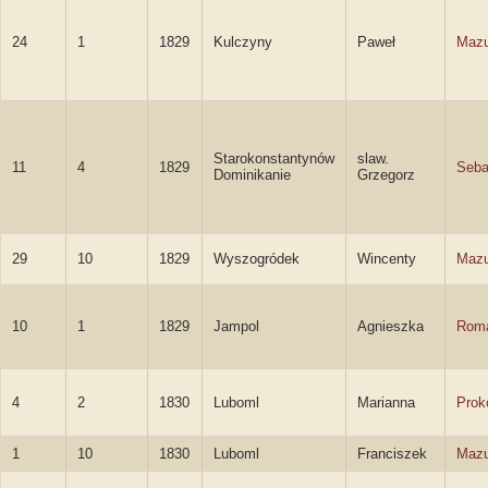
24
1
1829
Kulczyny
Paweł
Mazu
Starokonstantynów
slaw.
11
4
1829
Seba
Dominikanie
Grzegorz
29
10
1829
Wyszogródek
Wincenty
Mazu
10
1
1829
Jampol
Agnieszka
Rom
4
2
1830
Luboml
Marianna
Prok
1
10
1830
Luboml
Franciszek
Mazu