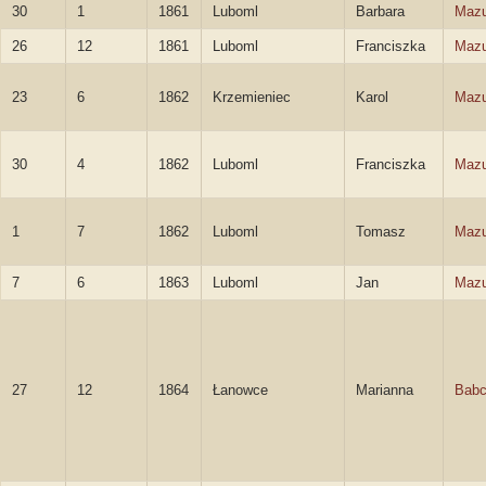
30
1
1861
Luboml
Barbara
Mazu
26
12
1861
Luboml
Franciszka
Mazu
23
6
1862
Krzemieniec
Karol
Mazu
30
4
1862
Luboml
Franciszka
Mazu
1
7
1862
Luboml
Tomasz
Mazu
7
6
1863
Luboml
Jan
Mazu
27
12
1864
Łanowce
Marianna
Bab