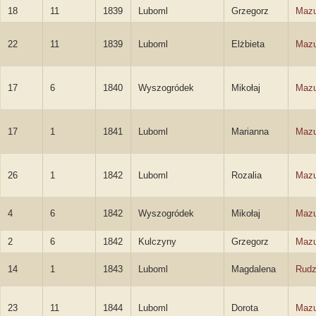
18
11
1839
Luboml
Grzegorz
Mazu
22
11
1839
Luboml
Elżbieta
Mazu
17
6
1840
Wyszogródek
Mikołaj
Mazu
17
1
1841
Luboml
Marianna
Mazu
26
1
1842
Luboml
Rozalia
Mazu
4
6
1842
Wyszogródek
Mikołaj
Mazu
2
6
1842
Kulczyny
Grzegorz
Mazu
14
1
1843
Luboml
Magdalena
Rud
23
11
1844
Luboml
Dorota
Mazu