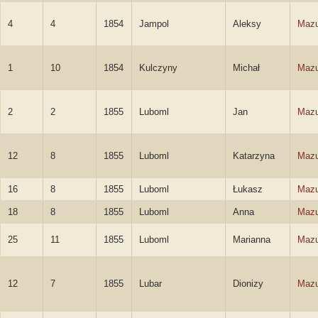
4
4
1854
Jampol
Aleksy
Mazu
1
10
1854
Kulczyny
Michał
Mazu
2
2
1855
Luboml
Jan
Mazu
12
8
1855
Luboml
Katarzyna
Mazu
16
8
1855
Luboml
Łukasz
Mazu
18
8
1855
Luboml
Anna
Mazu
25
11
1855
Luboml
Marianna
Mazu
12
7
1855
Lubar
Dionizy
Mazu