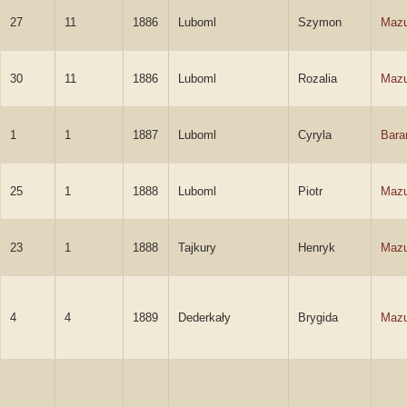
27
11
1886
Luboml
Szymon
Mazu
30
11
1886
Luboml
Rozalia
Mazu
1
1
1887
Luboml
Cyryla
Bara
25
1
1888
Luboml
Piotr
Mazu
23
1
1888
Tajkury
Henryk
Mazu
4
4
1889
Dederkały
Brygida
Mazu