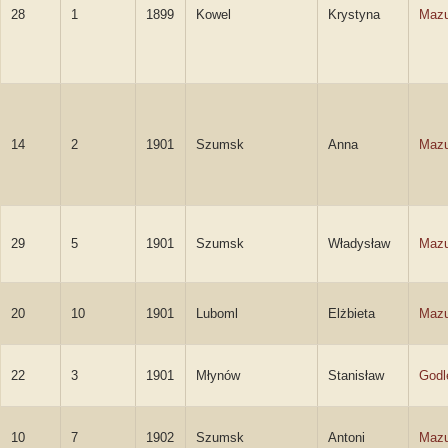
28
1
1899
Kowel
Krystyna
Mazu
14
2
1901
Szumsk
Anna
Mazu
29
5
1901
Szumsk
Władysław
Mazu
20
10
1901
Luboml
Elżbieta
Mazu
22
3
1901
Młynów
Stanisław
Godl
10
7
1902
Szumsk
Antoni
Mazu