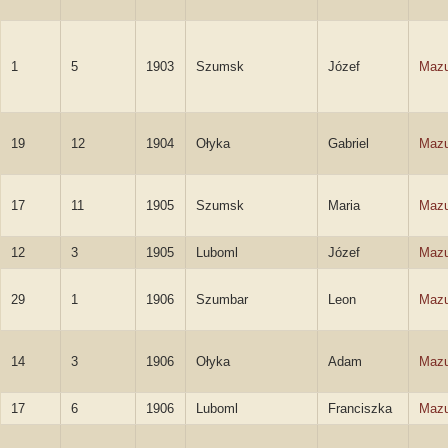
1
5
1903
Szumsk
Józef
Mazu
19
12
1904
Ołyka
Gabriel
Mazu
17
11
1905
Szumsk
Maria
Mazu
12
3
1905
Luboml
Józef
Mazu
29
1
1906
Szumbar
Leon
Mazu
14
3
1906
Ołyka
Adam
Mazu
17
6
1906
Luboml
Franciszka
Mazu