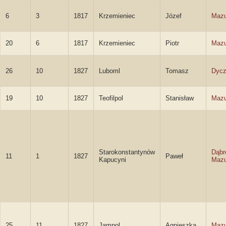
6
3
1817
Krzemieniec
Józef
Mazu
20
6
1817
Krzemieniec
Piotr
Mazu
26
10
1827
Luboml
Tomasz
Dyc
19
10
1827
Teofilpol
Stanisław
Mazu
Starokonstantynów
Dąbr
11
1
1827
Paweł
Kapucyni
Mazu
25
11
1827
Jampol
Agnieszka
Mazu