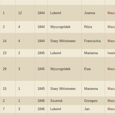
1
12
1844
Luboml
Joanna
Mazu
2
4
1844
Wyszogródek
Róża
Mazu
14
4
1844
Stary Wiśniowiec
Franciszka
Mazu
23
2
1845
Luboml
Marianna
Iwań
29
3
1845
Wyszogródek
Ewa
Mazu
15
1
1845
Stary Wiśniowiec
Marianna
Mazu
2
1
1846
Szumsk
Grzegorz
Mazu
7
3
1846
Luboml
Jan
Mazu