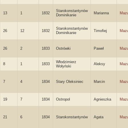
Starokonstantynów
13
1
1832
Marianna
Mazu
Dominikanie
Starokonstantynów
26
12
1832
Timofiej
Mazu
Dominikanie
26
2
1833
Ostrówki
Paweł
Mazu
Włodzimierz
8
1
1833
Aleksy
Mazu
Wołyński
7
4
1834
Stary Oleksiniec
Marcin
Mazu
19
7
1834
Ostropol
Agnieszka
Mazu
21
6
1834
Starokonstantynów
Agata
Mazu