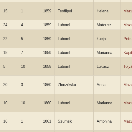
15
1
1859
Teofilpol
Helena
Mazu
24
4
1859
Luboml
Mateusz
Mazu
22
5
1859
Luboml
Łucja
Petr
18
7
1859
Luboml
Marianna
Kapi
5
10
1859
Luboml
Łukasz
Toły
20
3
1860
Złoczówka
Anna
Mazu
10
10
1860
Luboml
Marianna
Mazu
16
1
1861
Szumsk
Antonina
Mazu