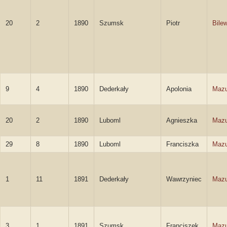
20
2
1890
Szumsk
Piotr
Bile
9
4
1890
Dederkały
Apolonia
Mazu
20
2
1890
Luboml
Agnieszka
Mazu
29
8
1890
Luboml
Franciszka
Mazu
1
11
1891
Dederkały
Wawrzyniec
Mazu
3
1
1891
Szumsk
Franciszek
Mazu