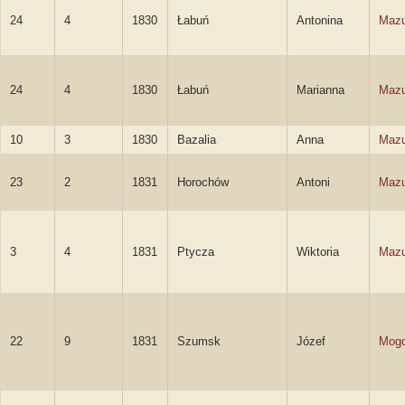
24
4
1830
Łabuń
Antonina
Mazu
24
4
1830
Łabuń
Marianna
Mazu
10
3
1830
Bazalia
Anna
Mazu
23
2
1831
Horochów
Antoni
Mazu
3
4
1831
Ptycza
Wiktoria
Mazu
22
9
1831
Szumsk
Józef
Mogo