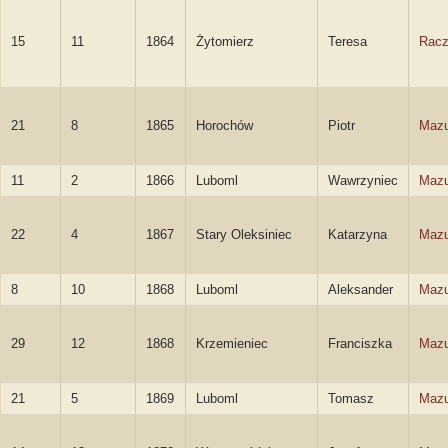
15
11
1864
Żytomierz
Teresa
Racz
21
8
1865
Horochów
Piotr
Mazu
11
2
1866
Luboml
Wawrzyniec
Mazu
22
4
1867
Stary Oleksiniec
Katarzyna
Mazu
8
10
1868
Luboml
Aleksander
Mazu
29
12
1868
Krzemieniec
Franciszka
Mazu
21
5
1869
Luboml
Tomasz
Mazu