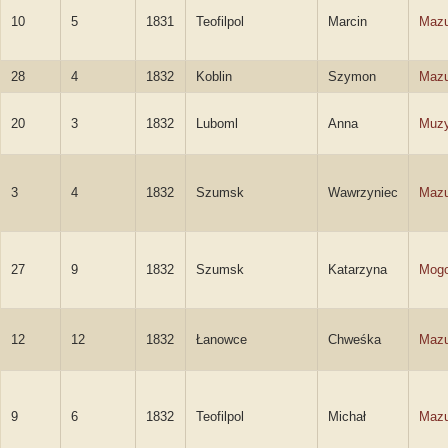
10
5
1831
Teofilpol
Marcin
Mazu
28
4
1832
Koblin
Szymon
Mazu
20
3
1832
Luboml
Anna
Muz
3
4
1832
Szumsk
Wawrzyniec
Mazu
27
9
1832
Szumsk
Katarzyna
Mogo
12
12
1832
Łanowce
Chweśka
Mazu
9
6
1832
Teofilpol
Michał
Mazu