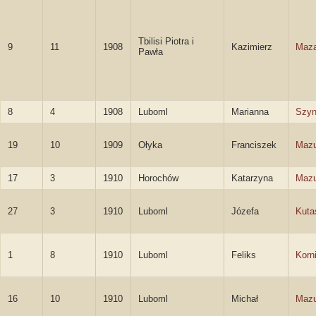
Tbilisi Piotra i
9
11
1908
Kazimierz
Maz
Pawła
8
4
1908
Luboml
Marianna
Szyn
19
10
1909
Ołyka
Franciszek
Mazu
17
3
1910
Horochów
Katarzyna
Mazu
27
3
1910
Luboml
Józefa
Kuta
1
8
1910
Luboml
Feliks
Korn
16
10
1910
Luboml
Michał
Mazu