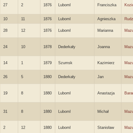
27
2
1876
Luboml
Franciszka
Kozi
10
11
1876
Luboml
Agnieszka
Rud
28
12
1876
Luboml
Marianna
Mazu
24
10
1878
Dederkały
Joanna
Mazu
14
1
1879
Szumsk
Kazimierz
Mazu
26
5
1880
Dederkały
Jan
Mazu
19
8
1880
Luboml
Anastazja
Bara
31
8
1880
Luboml
Michał
Mazu
2
12
1880
Luboml
Stanisław
Mazu