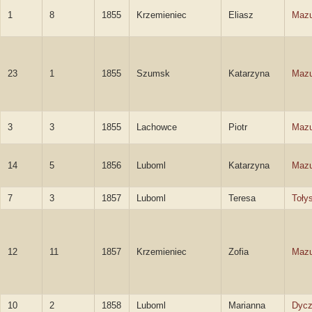
1
8
1855
Krzemieniec
Eliasz
Mazu
23
1
1855
Szumsk
Katarzyna
Mazu
3
3
1855
Lachowce
Piotr
Mazu
14
5
1856
Luboml
Katarzyna
Mazu
7
3
1857
Luboml
Teresa
Toły
12
11
1857
Krzemieniec
Zofia
Mazu
10
2
1858
Luboml
Marianna
Dyc