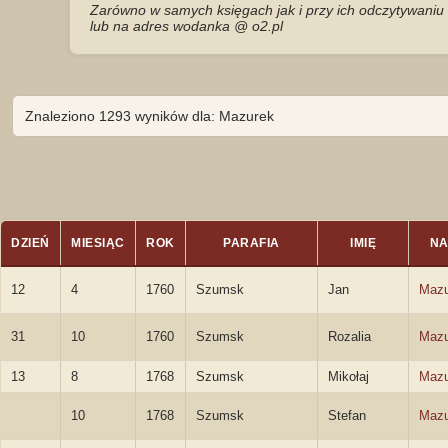
Zarówno w samych księgach jak i przy ich odczytywaniu 
lub na adres wodanka @ o2.pl
Znaleziono 1293 wyników dla: Mazurek
DZIEŃ
MIESIĄC
ROK
PARAFIA
IMIĘ
NA
12
4
1760
Szumsk
Jan
Mazu
31
10
1760
Szumsk
Rozalia
Mazu
13
8
1768
Szumsk
Mikołaj
Mazu
10
1768
Szumsk
Stefan
Mazu