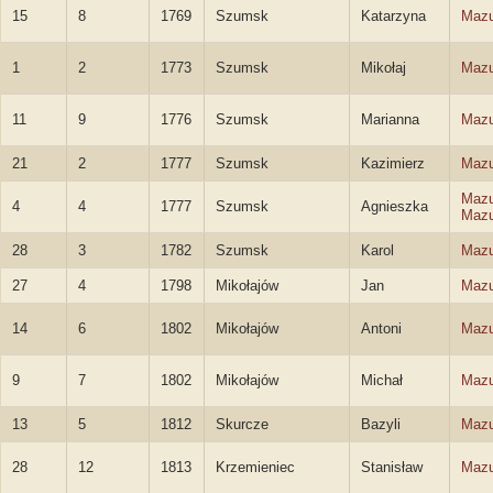
15
8
1769
Szumsk
Katarzyna
Mazu
1
2
1773
Szumsk
Mikołaj
Mazu
11
9
1776
Szumsk
Marianna
Mazu
21
2
1777
Szumsk
Kazimierz
Mazu
Mazu
4
4
1777
Szumsk
Agnieszka
Mazu
28
3
1782
Szumsk
Karol
Mazu
27
4
1798
Mikołajów
Jan
Mazu
14
6
1802
Mikołajów
Antoni
Mazu
9
7
1802
Mikołajów
Michał
Mazu
13
5
1812
Skurcze
Bazyli
Mazu
28
12
1813
Krzemieniec
Stanisław
Mazu