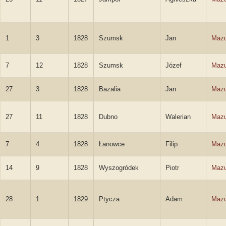
1
3
1828
Szumsk
Jan
Mazu
7
12
1828
Szumsk
Józef
Mazu
27
3
1828
Bazalia
Jan
Mazu
27
11
1828
Dubno
Walerian
Mazu
7
4
1828
Łanowce
Filip
Mazu
14
9
1828
Wyszogródek
Piotr
Mazu
28
1
1829
Ptycza
Adam
Mazu