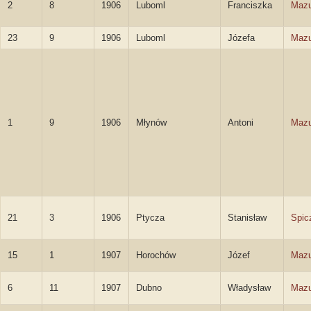
2
8
1906
Luboml
Franciszka
Mazu
23
9
1906
Luboml
Józefa
Mazu
1
9
1906
Młynów
Antoni
Mazu
21
3
1906
Ptycza
Stanisław
Spic
15
1
1907
Horochów
Józef
Mazu
6
11
1907
Dubno
Władysław
Mazu