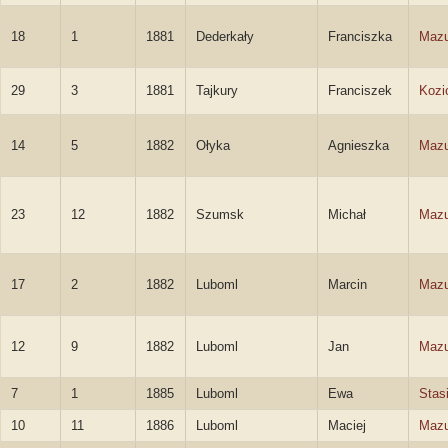
18
1
1881
Dederkały
Franciszka
Mazu
29
3
1881
Tajkury
Franciszek
Kozi
14
5
1882
Ołyka
Agnieszka
Mazu
23
12
1882
Szumsk
Michał
Mazu
17
2
1882
Luboml
Marcin
Mazu
12
9
1882
Luboml
Jan
Mazu
7
1
1885
Luboml
Ewa
Stas
10
11
1886
Luboml
Maciej
Mazu