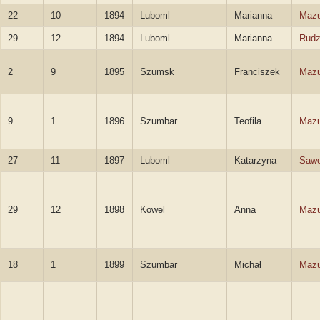
22
10
1894
Luboml
Marianna
Mazu
29
12
1894
Luboml
Marianna
Rud
2
9
1895
Szumsk
Franciszek
Mazu
9
1
1896
Szumbar
Teofila
Mazu
27
11
1897
Luboml
Katarzyna
Saw
29
12
1898
Kowel
Anna
Mazu
18
1
1899
Szumbar
Michał
Mazu