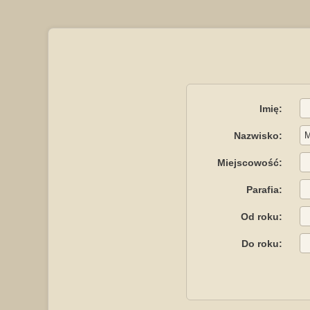
Imię:
Nazwisko:
Miejscowość:
Parafia:
Od roku:
Do roku: