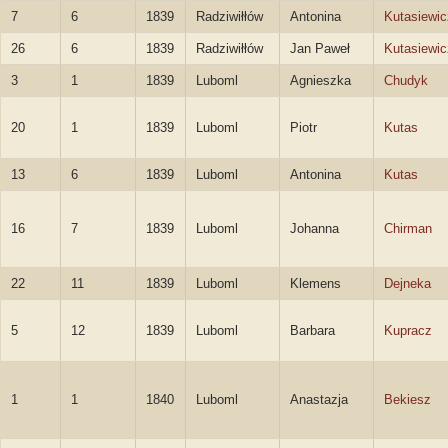
7
6
1839
Radziwiłłów
Antonina
Kutasiewic
26
6
1839
Radziwiłłów
Jan Paweł
Kutasiewic
3
1
1839
Luboml
Agnieszka
Chudyk
20
1
1839
Luboml
Piotr
Kutas
13
6
1839
Luboml
Antonina
Kutas
16
7
1839
Luboml
Johanna
Chirman
22
11
1839
Luboml
Klemens
Dejneka
5
12
1839
Luboml
Barbara
Kupracz
1
1
1840
Luboml
Anastazja
Bekiesz