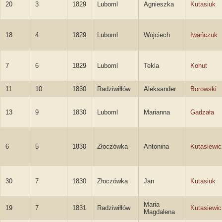
20
3
1829
Luboml
Agnieszka
Kutasiuk
18
4
1829
Luboml
Wojciech
Iwańczuk
7
6
1829
Luboml
Tekla
Kohut
11
10
1830
Radziwiłłów
Aleksander
Borowski
13
9
1830
Luboml
Marianna
Gadzała
6
5
1830
Złoczówka
Antonina
Kutasiewic
30
7
1830
Złoczówka
Jan
Kutasiuk
Maria
19
7
1831
Radziwiłłów
Kutasiewic
Magdalena