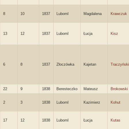
8
10
1837
Luboml
Magdalena
Krawczuk
13
12
1837
Luboml
Łucja
Kisz
6
8
1837
Złoczówka
Kajetan
Traczyński
22
9
1838
Beresteczko
Mateusz
Brokowski
2
3
1838
Luboml
Kazimierz
Kohut
17
12
1838
Luboml
Łucja
Kutas