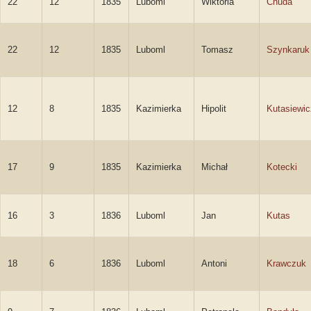
22
12
1835
Luboml
Wiktoria
Chuda
22
12
1835
Luboml
Tomasz
Szynkaruk
12
8
1835
Kazimierka
Hipolit
Kutasiewic
17
9
1835
Kazimierka
Michał
Kotecki
16
3
1836
Luboml
Jan
Kutas
18
6
1836
Luboml
Antoni
Krawczuk