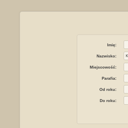
Imię:
Nazwisko:
Miejscowość:
Parafia:
Od roku:
Do roku: