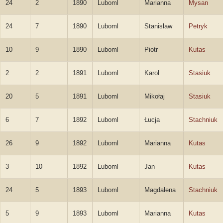
24
2
1890
Luboml
Marianna
Mysan
24
7
1890
Luboml
Stanisław
Petryk
10
9
1890
Luboml
Piotr
Kutas
2
2
1891
Luboml
Karol
Stasiuk
20
5
1891
Luboml
Mikołaj
Stasiuk
6
7
1892
Luboml
Łucja
Stachniuk
26
9
1892
Luboml
Marianna
Kutas
3
10
1892
Luboml
Jan
Kutas
24
5
1893
Luboml
Magdalena
Stachniuk
5
9
1893
Luboml
Marianna
Kutas