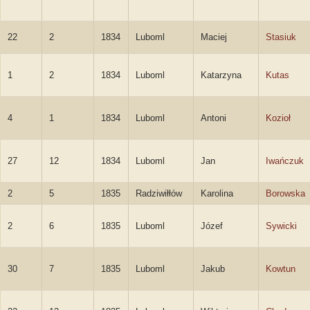
22
2
1834
Luboml
Maciej
Stasiuk
1
2
1834
Luboml
Katarzyna
Kutas
4
1
1834
Luboml
Antoni
Kozioł
27
12
1834
Luboml
Jan
Iwańczuk
2
5
1835
Radziwiłłów
Karolina
Borowska
2
6
1835
Luboml
Józef
Sywicki
30
7
1835
Luboml
Jakub
Kowtun