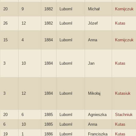
20
9
1882
Luboml
Michał
Kornijczuk
26
12
1882
Luboml
Józef
Kutas
15
4
1884
Luboml
Anna
Kornijczuk
3
10
1884
Luboml
Jan
Kutas
3
12
1884
Luboml
Mikołaj
Kutasiuk
20
6
1885
Luboml
Agnieszka
Stachniuk
6
10
1885
Luboml
Anna
Kutas
19
1
1886
Luboml
Franciszka
Kutas