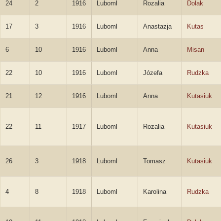
24
2
1916
Luboml
Rozalia
Dolak
17
3
1916
Luboml
Anastazja
Kutas
6
10
1916
Luboml
Anna
Misan
22
10
1916
Luboml
Józefa
Rudzka
21
12
1916
Luboml
Anna
Kutasiuk
22
11
1917
Luboml
Rozalia
Kutasiuk
26
3
1918
Luboml
Tomasz
Kutasiuk
4
8
1918
Luboml
Karolina
Rudzka