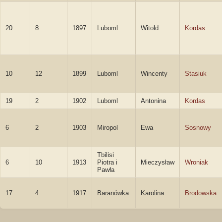
20
8
1897
Luboml
Witold
Kordas
10
12
1899
Luboml
Wincenty
Stasiuk
19
2
1902
Luboml
Antonina
Kordas
6
2
1903
Miropol
Ewa
Sosnowy
Tbilisi
6
10
1913
Piotra i
Mieczysław
Wroniak
Pawła
17
4
1917
Baranówka
Karolina
Brodowska