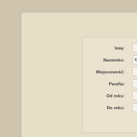
Imię:
Nazwisko:
Miejscowość:
Parafia:
Od roku:
Do roku: