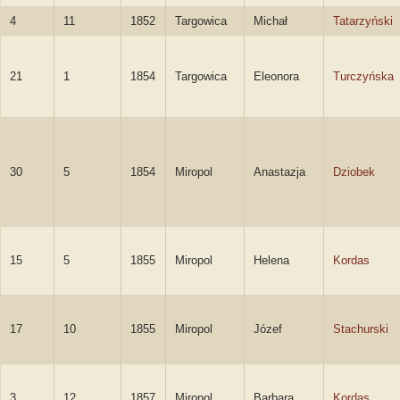
4
11
1852
Targowica
Michał
Tatarzyński
21
1
1854
Targowica
Eleonora
Turczyńska
30
5
1854
Miropol
Anastazja
Dziobek
15
5
1855
Miropol
Helena
Kordas
17
10
1855
Miropol
Józef
Stachurski
3
12
1857
Miropol
Barbara
Kordas