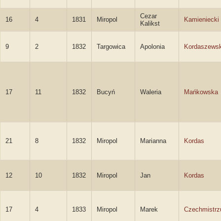
Cezar
16
4
1831
Miropol
Kamieniecki
Kalikst
9
2
1832
Targowica
Apolonia
Kordaszews
17
11
1832
Bucyń
Waleria
Mańkowska
21
8
1832
Miropol
Marianna
Kordas
12
10
1832
Miropol
Jan
Kordas
17
4
1833
Miropol
Marek
Czechmistrz