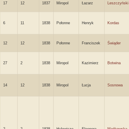
17
12
1837
Miropol
Łazarz
Leszczyński
6
11
1838
Połonne
Henryk
Kordas
12
12
1838
Połonne
Franciszek
Świąder
27
2
1838
Miropol
Kazimierz
Botwina
14
12
1838
Miropol
Łucja
Sosnowa
2
2
1838
Hulewicze
Eleonora
Mańkowska