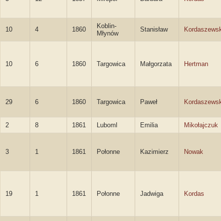
Koblin-
10
4
1860
Stanisław
Kordaszewsk
Młynów
10
6
1860
Targowica
Małgorzata
Hertman
29
6
1860
Targowica
Paweł
Kordaszewsk
2
8
1861
Luboml
Emilia
Mikołajczuk
3
1
1861
Połonne
Kazimierz
Nowak
19
1
1861
Połonne
Jadwiga
Kordas