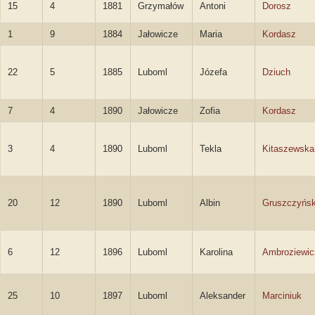
15
4
1881
Grzymałów
Antoni
Dorosz
1
9
1884
Jałowicze
Maria
Kordasz
22
5
1885
Luboml
Józefa
Dziuch
7
4
1890
Jałowicze
Zofia
Kordasz
3
4
1890
Luboml
Tekla
Kitaszewska
20
12
1890
Luboml
Albin
Gruszczyńsk
6
12
1896
Luboml
Karolina
Ambroziewic
25
10
1897
Luboml
Aleksander
Marciniuk