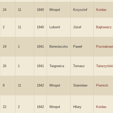
24
11
1840
Miropol
Krzysztof
Kordas
2
11
1840
Luboml
Józef
Bajkiewicz
19
1
1841
Beresteczko
Paweł
Pozniakows
26
1
1841
Targowica
Tomasz
Tatarzyński
8
11
1842
Miropol
Stanisław
Piwnicki
22
2
1842
Miropol
Hilary
Kordas