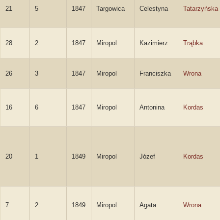
21
5
1847
Targowica
Celestyna
Tatarzyńska
28
2
1847
Miropol
Kazimierz
Trąbka
26
3
1847
Miropol
Franciszka
Wrona
16
6
1847
Miropol
Antonina
Kordas
20
1
1849
Miropol
Józef
Kordas
7
2
1849
Miropol
Agata
Wrona