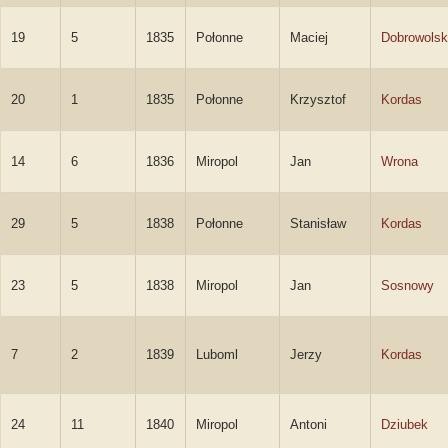
19
5
1835
Połonne
Maciej
Dobrowolsk
20
1
1835
Połonne
Krzysztof
Kordas
14
6
1836
Miropol
Jan
Wrona
29
5
1838
Połonne
Stanisław
Kordas
23
5
1838
Miropol
Jan
Sosnowy
7
2
1839
Luboml
Jerzy
Kordas
24
11
1840
Miropol
Antoni
Dziubek