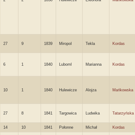
27
9
1839
Miropol
Tekla
Kordas
6
1
1840
Luboml
Marianna
Kordas
10
1
1840
Hulewicze
Alojza
Mańkowska
27
8
1841
Targowica
Ludwika
Tatarzyńska
14
10
1841
Połonne
Michał
Kordas