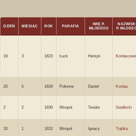
IMIĘ P.
NAZWISK
DZIEŃ
MIESIĄC
ROK
PARAFIA
MŁODEGO
P. MŁODE
19
3
1823
Łuck
Henryk
Kordaszew
20
5
1828
Połonne
Daniel
Kordas
2
2
1830
Miropol
Teodor
Siedlecki
10
1
1832
Miropol
Ignacy
Trąbka