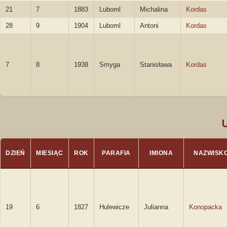
21
7
1883
Luboml
Michalina
Kordas
28
9
1904
Luboml
Antoni
Kordas
7
8
1938
Smyga
Stanisława
Kordas
DZIEŃ
MIESIĄC
ROK
PARAFIA
IMIONA
NAZWISK
19
6
1827
Hulewicze
Julianna
Konopacka