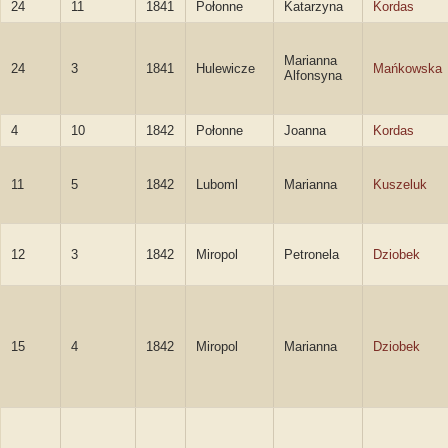
24
11
1841
Połonne
Katarzyna
Kordas
Marianna
24
3
1841
Hulewicze
Mańkowska
Alfonsyna
4
10
1842
Połonne
Joanna
Kordas
11
5
1842
Luboml
Marianna
Kuszeluk
12
3
1842
Miropol
Petronela
Dziobek
15
4
1842
Miropol
Marianna
Dziobek