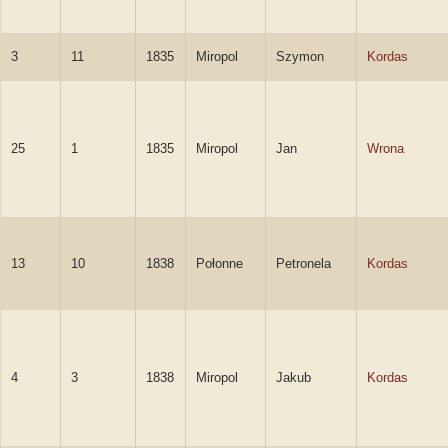
3
11
1835
Miropol
Szymon
Kordas
25
1
1835
Miropol
Jan
Wrona
13
10
1838
Połonne
Petronela
Kordas
4
3
1838
Miropol
Jakub
Kordas