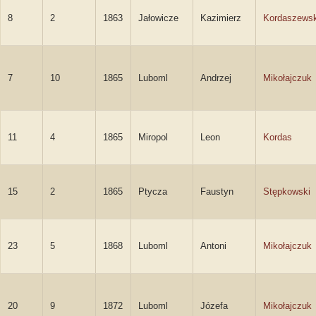
8
2
1863
Jałowicze
Kazimierz
Kordaszewsk
7
10
1865
Luboml
Andrzej
Mikołajczuk
11
4
1865
Miropol
Leon
Kordas
15
2
1865
Ptycza
Faustyn
Stępkowski
23
5
1868
Luboml
Antoni
Mikołajczuk
20
9
1872
Luboml
Józefa
Mikołajczuk