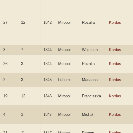
27
12
1842
Miropol
Rozalia
Kordas
3
7
1844
Miropol
Wojciech
Kordas
26
3
1844
Miropol
Rozalia
Kordas
2
3
1845
Luboml
Marianna
Kordas
19
12
1846
Miropol
Franciszka
Kordas
4
3
1847
Miropol
Michał
Kordas
21
11
1847
Miropol
Roman
Kordas