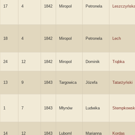
17
4
1842
Miropol
Petronela
Leszczyńsk
18
4
1842
Miropol
Petronela
Lech
24
12
1842
Miropol
Dominik
Trąbka
13
9
1843
Targowica
Józefa
Tatarżyński
1
7
1843
Młynów
Ludwika
Stempkowsk
14
12
1843
Luboml
Marianna
Kordas