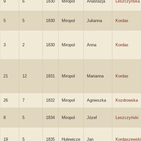
9
6
1830
Miropol
Anastazja
Leszczyńska
5
5
1830
Miropol
Julianna
Kordas
3
2
1830
Miropol
Anna
Kordas
21
12
1831
Miropol
Marianna
Kordas
26
7
1832
Miropol
Agnieszka
Kozdrowska
8
5
1834
Miropol
Józef
Leszczyński
19
5
1835
Hulewicze
Jan
Kordaszewski