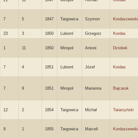
7
5
1847
Targowica
Szymon
Kordaszewski
23
3
1850
Luboml
Grzegorz
Kordas
1
11
1850
Miropol
Antoni
Dziobek
7
4
1851
Luboml
Józef
Kordas
7
9
1851
Miropol
Marianna
Bajcaruk
12
2
1854
Targowica
Michał
Tatarzyński
9
1
1855
Targowica
Marceli
Kordaszewski