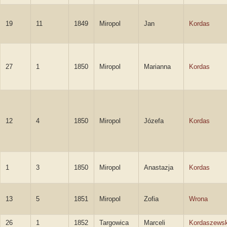
19
11
1849
Miropol
Jan
Kordas
27
1
1850
Miropol
Marianna
Kordas
12
4
1850
Miropol
Józefa
Kordas
1
3
1850
Miropol
Anastazja
Kordas
13
5
1851
Miropol
Zofia
Wrona
26
1
1852
Targowica
Marceli
Kordaszewsk