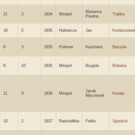
Marianna
21
3
1834
Miropol
Trąbka
Paulina
18
5
1835
Hulewicze
Jan
Kordaszewsk
6
3
1835
Połonne
Kazimierz
Bazyluk
8
10
1835
Miropol
Brygida
Botwina
Jacek
11
9
1836
Miropol
Kordas
Męczennik
10
2
1837
Radziwiłłów
Feliks
Spytecki