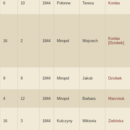
6
10
1844
Połonne
Teresa
Kordas
Kordas
16
2
1844
Miropol
Wojciech
[Dziobek]
9
9
1844
Miropol
Jakub
Dziobek
4
12
1844
Miropol
Barbara
Marciniuk
16
3
1844
Kulczyny
Wiktoria
Zielińska