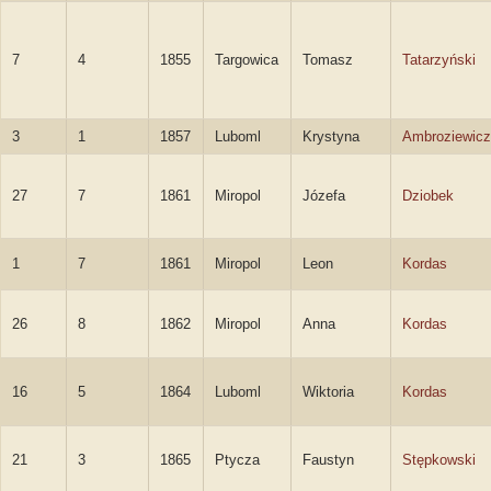
7
4
1855
Targowica
Tomasz
Tatarzyński
3
1
1857
Luboml
Krystyna
Ambroziewicz
27
7
1861
Miropol
Józefa
Dziobek
1
7
1861
Miropol
Leon
Kordas
26
8
1862
Miropol
Anna
Kordas
16
5
1864
Luboml
Wiktoria
Kordas
21
3
1865
Ptycza
Faustyn
Stępkowski