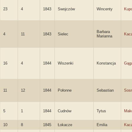
23
4
1843
Swojczów
Wincenty
Kup
Barbara
4
11
1843
Sielec
Kac
Marianna
16
4
1844
Wiszenki
Konstancja
Gąg
11
12
1844
Połonne
Sebastian
Sos
5
1
1844
Cudnów
Tytus
Mak
10
8
1845
Łokacze
Emilia
Kac