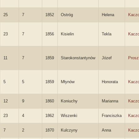
25
7
1852
Ostróg
Helena
Kacz
23
7
1856
Kisielin
Tekla
Kacz
11
7
1859
Starokonstantynów
Józef
Prosz
5
5
1859
Młynów
Honorata
Kacz
12
9
1860
Koniuchy
Marianna
Kacz
23
4
1862
Wiszenki
Franciszka
Kacz
7
2
1870
Kulczyny
Anna
Kacz