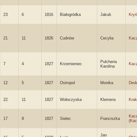
23
6
1816
Białogródka
Jakub
Kryń
21
11
1826
Cudnów
Cecylia
Kac
Pulcheria
7
4
1827
Krzemieniec
Kac
Karolina
12
5
1827
Ostropol
Monika
Dede
22
11
1827
Wołoczyska
Klemens
Krak
Kac
17
8
1827
Sielec
Franciszka
(Kac
Jan