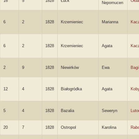
16
5
1828
Łuck
Ołda
Nepomucen
6
2
1828
Krzemieniec
Marianna
Kac
6
2
1828
Krzemieniec
Agata
Kac
2
9
1828
Niewirków
Ewa
Bagi
12
4
1828
Białogródka
Agata
Kob
5
4
1828
Bazalia
Seweryn
Luto
20
7
1828
Ostropol
Karolina
Rab