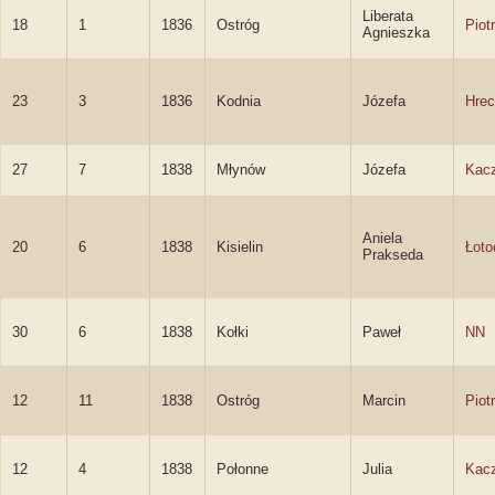
Liberata
18
1
1836
Ostróg
Piot
Agnieszka
23
3
1836
Kodnia
Józefa
Hre
27
7
1838
Młynów
Józefa
Kac
Aniela
20
6
1838
Kisielin
Łoto
Prakseda
30
6
1838
Kołki
Paweł
NN
12
11
1838
Ostróg
Marcin
Piot
12
4
1838
Połonne
Julia
Kac