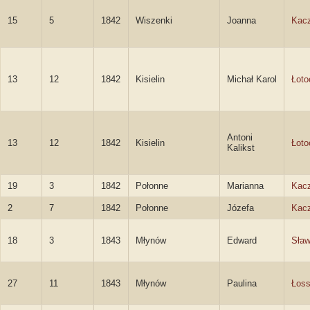
15
5
1842
Wiszenki
Joanna
Kac
13
12
1842
Kisielin
Michał Karol
Łoto
Antoni
13
12
1842
Kisielin
Łoto
Kalikst
19
3
1842
Połonne
Marianna
Kac
2
7
1842
Połonne
Józefa
Kac
18
3
1843
Młynów
Edward
Sław
27
11
1843
Młynów
Paulina
Łos