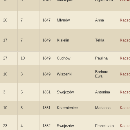
26
7
1847
Młynów
Anna
Kacz
17
7
1849
Kisielin
Tekla
Kacz
27
10
1849
Cudnów
Paulina
Kacz
Barbara
10
3
1849
Wiszenki
Kacz
Ewa
3
5
1851
Swojczów
Antonina
Kacz
10
3
1851
Krzemieniec
Marianna
Kacz
23
4
1852
Swojczów
Franciszka
Kacz