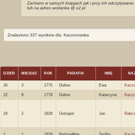
Zarówno w samych księgach jak i przy ich odczytywaniu 
lub na adres wodanka @ o2.pl
Znaleziono 337 wyników dla: Kaczorowska
DZIEŃ
MIESIĄC
ROK
PARAFIA
IMIĘ
NA
26
3
1775
Dubno
Ewa
Kacz
22
8
1779
Dubno
Katarzyna
Kacz
24
2
1828
Ostropol
Jan
Rabcz
1
1
1828
Radziwiłłów
Teofila
Kacz