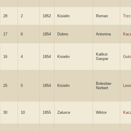
28
2
1852
Kisielin
Roman
Trzc
17
6
1854
Dubno
Antonina
Kac
Kalikst
16
4
1854
Kisielin
Guto
Gaspar
Bolesław
25
5
1854
Kisielin
Lesi
Norbert
30
10
1855
Zaturce
Wiktor
Kacz