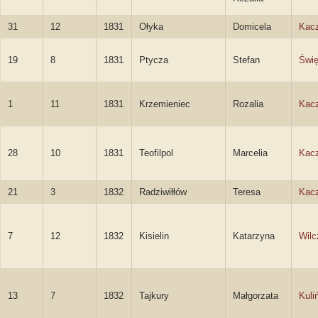
31
12
1831
Ołyka
Domicela
Kac
19
8
1831
Ptycza
Stefan
Świę
1
11
1831
Krzemieniec
Rozalia
Kac
28
10
1831
Teofilpol
Marcelia
Kac
21
3
1832
Radziwiłłów
Teresa
Kac
7
12
1832
Kisielin
Katarzyna
Wilc
13
7
1832
Tajkury
Małgorzata
Kuli