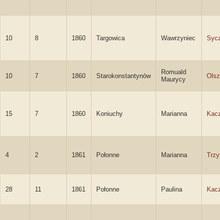
10
8
1860
Targowica
Wawrzyniec
Syc
Romuald
10
7
1860
Starokonstantynów
Olsz
Maurycy
15
7
1860
Koniuchy
Marianna
Kac
4
2
1861
Połonne
Marianna
Trzy
28
11
1861
Połonne
Paulina
Kac