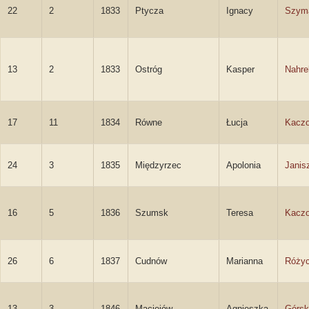
22
2
1833
Ptycza
Ignacy
Szym
13
2
1833
Ostróg
Kasper
Nahre
17
11
1834
Równe
Łucja
Kacz
24
3
1835
Międzyrzec
Apolonia
Janis
16
5
1836
Szumsk
Teresa
Kacz
26
6
1837
Cudnów
Marianna
Róży
13
3
1846
Maciejów
Agnieszka
Górsk