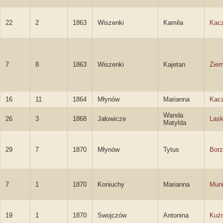
22
2
1863
Wiszenki
Kamila
Kac
7
8
1863
Wiszenki
Kajetan
Zie
16
11
1864
Młynów
Marianna
Kac
Wanda
26
3
1868
Jałowicze
Las
Matylda
29
7
1870
Młynów
Tytus
Borz
7
1
1870
Koniuchy
Marianna
Mun
19
1
1870
Swojczów
Antonina
Kuź