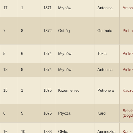
17
1
1871
Młynów
Antonina
Anton
7
8
1872
Ostróg
Gertruda
Piotr
5
6
1874
Młynów
Tekla
Pińko
13
8
1874
Młynów
Antonina
Pińko
15
1
1875
Krzemieniec
Petronela
Kacz
Bohda
6
5
1875
Ptycza
Karol
(Bogd
16
10
1883
Ołyka
Agnieszka
Kacz