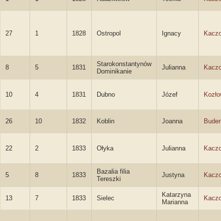
27
1
1828
Ostropol
Ignacy
Kaczo
Starokonstantynów
8
5
1831
Julianna
Kacz
Dominikanie
10
4
1831
Dubno
Józef
Kozło
26
10
1832
Koblin
Joanna
Buder
22
2
1833
Ołyka
Julianna
Kacz
Bazalia filia
5
8
1833
Justyna
Kacz
Tereszki
Katarzyna
13
7
1833
Sielec
Kacz
Marianna