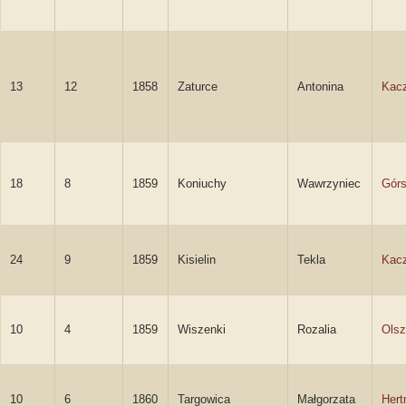
13
12
1858
Zaturce
Antonina
Kac
18
8
1859
Koniuchy
Wawrzyniec
Górs
24
9
1859
Kisielin
Tekla
Kac
10
4
1859
Wiszenki
Rozalia
Ols
10
6
1860
Targowica
Małgorzata
Her