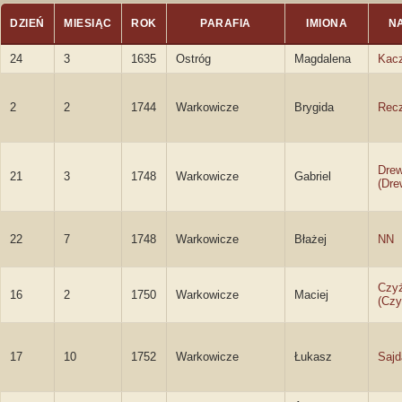
DZIEŃ
MIESIĄC
ROK
PARAFIA
IMIONA
N
24
3
1635
Ostróg
Magdalena
Kac
2
2
1744
Warkowicze
Brygida
Rec
Drew
21
3
1748
Warkowicze
Gabriel
(Dre
22
7
1748
Warkowicze
Błażej
NN
Czy
16
2
1750
Warkowicze
Maciej
(Czy
17
10
1752
Warkowicze
Łukasz
Sajd