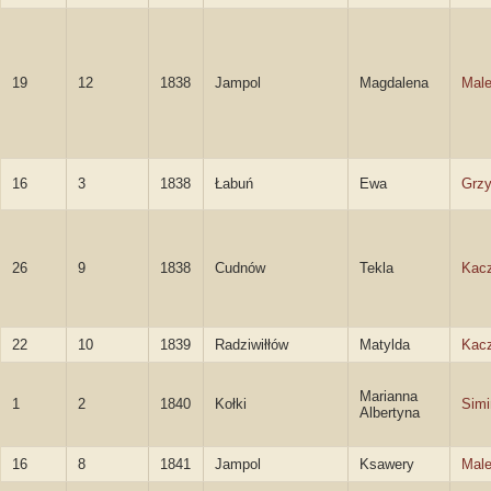
19
12
1838
Jampol
Magdalena
Mal
16
3
1838
Łabuń
Ewa
Grz
26
9
1838
Cudnów
Tekla
Kac
22
10
1839
Radziwiłłów
Matylda
Kac
Marianna
1
2
1840
Kołki
Simi
Albertyna
16
8
1841
Jampol
Ksawery
Male