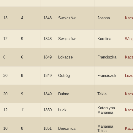
13
4
1848
Swojczów
Joanna
Kac
12
9
1848
Swojczów
Karolina
Wing
6
6
1849
Łokacze
Franciszka
Kac
30
9
1849
Ostróg
Franciszek
Łozo
20
9
1849
Dubno
Tekla
Kac
Katarzyna
12
11
1850
Łuck
Kac
Marianna
Marianna
10
8
1851
Bereźnica
Kac
Tekla