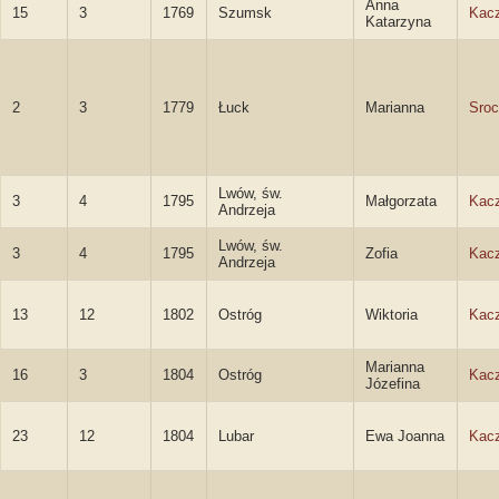
Anna
15
3
1769
Szumsk
Kac
Katarzyna
2
3
1779
Łuck
Marianna
Sro
Lwów, św.
3
4
1795
Małgorzata
Kac
Andrzeja
Lwów, św.
3
4
1795
Zofia
Kac
Andrzeja
13
12
1802
Ostróg
Wiktoria
Kac
Marianna
16
3
1804
Ostróg
Kac
Józefina
23
12
1804
Lubar
Ewa Joanna
Kac