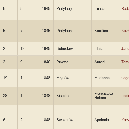
8
5
1845
Piatyhory
Ernest
Rodz
5
7
1845
Piatyhory
Karolina
Koz
2
12
1845
Bohusław
Idalia
Janu
3
9
1846
Ptycza
Antoni
Tom
19
1
1848
Młynów
Marianna
Łago
Franciszka
28
1
1848
Kisielin
Lesi
Helena
6
2
1848
Swojczów
Apolonia
Kac