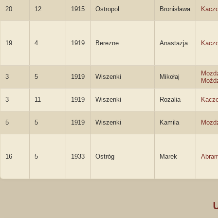
20
12
1915
Ostropol
Bronisława
Kacz
19
4
1919
Berezne
Anastazja
Kacz
Mozdz
3
5
1919
Wiszenki
Mikołaj
Możdz
3
11
1919
Wiszenki
Rozalia
Kacz
5
5
1919
Wiszenki
Kamila
Mozdz
16
5
1933
Ostróg
Marek
Abra