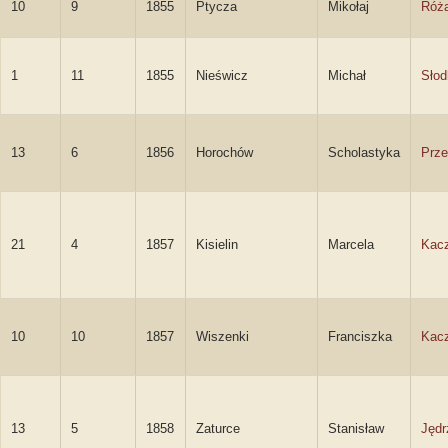
10
9
1855
Ptycza
Mikołaj
Róża
1
11
1855
Nieświcz
Michał
Słod
13
6
1856
Horochów
Scholastyka
Prze
21
4
1857
Kisielin
Marcela
Kac
10
10
1857
Wiszenki
Franciszka
Kac
13
5
1858
Zaturce
Stanisław
Jędr