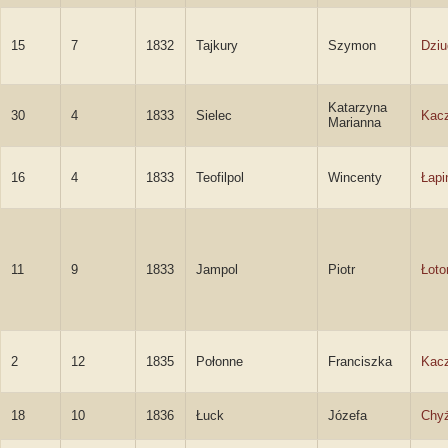
15
7
1832
Tajkury
Szymon
Dziu
Katarzyna
30
4
1833
Sielec
Kac
Marianna
16
4
1833
Teofilpol
Wincenty
Łapi
11
9
1833
Jampol
Piotr
Łoto
2
12
1835
Połonne
Franciszka
Kac
18
10
1836
Łuck
Józefa
Chy