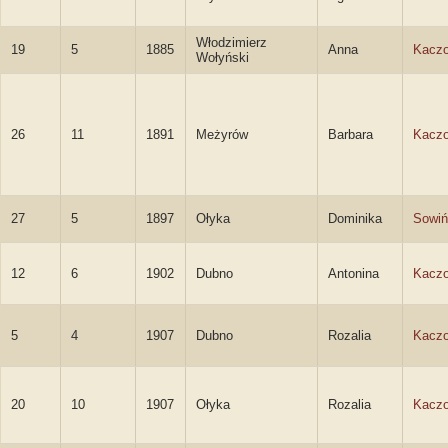
Włodzimierz
19
5
1885
Anna
Kacz
Wołyński
26
11
1891
Meżyrów
Barbara
Kacz
27
5
1897
Ołyka
Dominika
Sowiń
12
6
1902
Dubno
Antonina
Kacz
5
4
1907
Dubno
Rozalia
Kacz
20
10
1907
Ołyka
Rozalia
Kacz