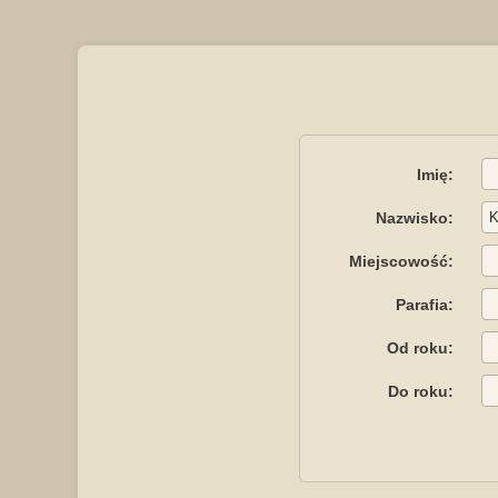
Imię:
Nazwisko:
Miejscowość:
Parafia:
Od roku:
Do roku: