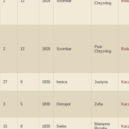
2
12
1829
Szumbar
Bud
Chryzolog
Piotr
2
12
1829
Szumbar
Bud
Chryzolog
27
9
1830
Iwnica
Justyna
Kac
3
5
1830
Ostropol
Zofia
Kac
Marianna
15
8
1830
Sielec
Kac
Rozalia