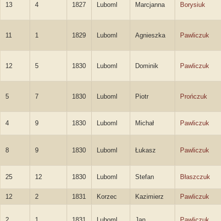
13
4
1827
Luboml
Marcjanna
Borysiuk
11
1
1829
Luboml
Agnieszka
Pawliczuk
12
5
1830
Luboml
Dominik
Pawliczuk
5
7
1830
Luboml
Piotr
Prończuk
4
9
1830
Luboml
Michał
Pawliczuk
8
9
1830
Luboml
Łukasz
Pawliczuk
25
12
1830
Luboml
Stefan
Błaszczuk
12
2
1831
Korzec
Kazimierz
Pawliczuk
2
1
1831
Luboml
Jan
Pawliczuk