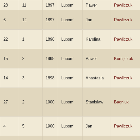
28
11
1897
Luboml
Paweł
Pawliczuk
6
12
1897
Luboml
Jan
Pawliczuk
22
1
1898
Luboml
Karolina
Pawliczuk
15
2
1898
Luboml
Paweł
Kornijczuk
14
3
1898
Luboml
Anastazja
Pawliczuk
27
2
1900
Luboml
Stanisław
Bagniuk
4
5
1900
Luboml
Jan
Pawliczuk