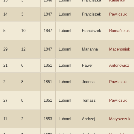
15
3
1846
Luboml
Franciszka
Kahaniuk
14
3
1847
Luboml
Franciszek
Pawliczuk
5
10
1847
Luboml
Franciszek
Romańczuk
29
12
1847
Luboml
Marianna
Macehoniuk
21
6
1851
Luboml
Paweł
Antonowicz
2
8
1851
Luboml
Joanna
Pawliczuk
27
8
1851
Luboml
Tomasz
Pawliczuk
11
2
1853
Luboml
Andrzej
Matyszczuk