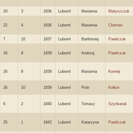
20
3
1836
Luboml
Marianna
Matyszczuk
22
4
1836
Luboml
Marianna
Chirman
7
10
1837
Luboml
Bartłomiej
Pawliczuk
16
8
1839
Luboml
Andrzej
Pawliczuk
26
8
1839
Luboml
Marianna
Korniej
26
10
1839
Luboml
Piotr
Kołtun
6
2
1840
Luboml
Tomasz
Szynkaruk
25
1
1842
Luboml
Katarzyna
Pawliczuk