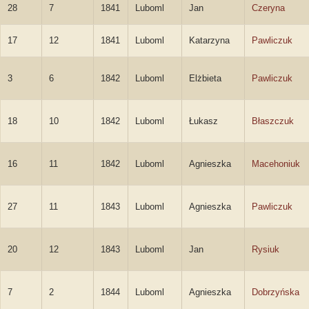
28
7
1841
Luboml
Jan
Czeryna
17
12
1841
Luboml
Katarzyna
Pawliczuk
3
6
1842
Luboml
Elżbieta
Pawliczuk
18
10
1842
Luboml
Łukasz
Błaszczuk
16
11
1842
Luboml
Agnieszka
Macehoniuk
27
11
1843
Luboml
Agnieszka
Pawliczuk
20
12
1843
Luboml
Jan
Rysiuk
7
2
1844
Luboml
Agnieszka
Dobrzyńska