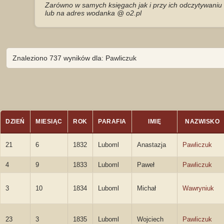
Zarówno w samych księgach jak i przy ich odczytywaniu 
lub na adres wodanka @ o2.pl
Znaleziono 737 wyników dla: Pawliczuk
DZIEŃ
MIESIĄC
ROK
PARAFIA
IMIĘ
NAZWISKO
21
6
1832
Luboml
Anastazja
Pawliczuk
4
9
1833
Luboml
Paweł
Pawliczuk
3
10
1834
Luboml
Michał
Wawryniuk
23
3
1835
Luboml
Wojciech
Pawliczuk