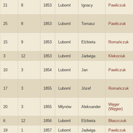
21
8
1853
Luboml
Ignacy
Pawliczuk
25
8
1853
Luboml
Tomasz
Pawliczuk
15
9
1853
Luboml
Elżbieta
Romańczuk
3
12
1853
Luboml
Jadwiga
Klekociuk
10
3
1854
Luboml
Jan
Pawliczuk
17
3
1855
Luboml
Józef
Romańczuk
Węger
20
3
1855
Młynów
Aleksander
(Węgier)
6
12
1856
Luboml
Elżbieta
Błaszczuk
19
1
1857
Luboml
Jadwiga
Pawliczuk