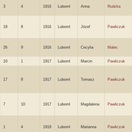
3
4
1916
Luboml
Anna
Rudzka
18
8
1916
Luboml
Józef
Pawliczuk
26
9
1916
Luboml
Cecylia
Malec
10
1
1917
Luboml
Marcin
Pawliczuk
17
8
1917
Luboml
Tomasz
Pawliczuk
7
10
1917
Luboml
Magdalena
Pawliczuk
1
4
1918
Luboml
Marianna
Pawliczuk