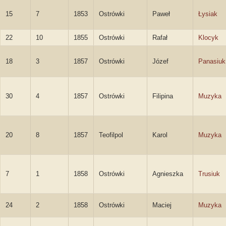
15
7
1853
Ostrówki
Paweł
Łysiak
22
10
1855
Ostrówki
Rafał
Klocyk
18
3
1857
Ostrówki
Józef
Panasiuk
30
4
1857
Ostrówki
Filipina
Muzyka
20
8
1857
Teofilpol
Karol
Muzyka
7
1
1858
Ostrówki
Agnieszka
Trusiuk
24
2
1858
Ostrówki
Maciej
Muzyka