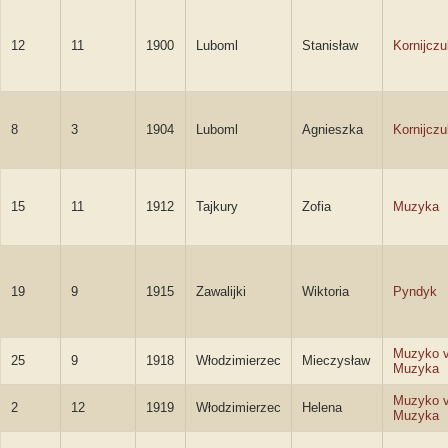
12
11
1900
Luboml
Stanisław
Kornijczu
8
3
1904
Luboml
Agnieszka
Kornijczu
15
11
1912
Tajkury
Zofia
Muzyka
19
9
1915
Zawalijki
Wiktoria
Pyndyk
Muzyko v
25
9
1918
Włodzimierzec
Mieczysław
Muzyka
Muzyko v
2
12
1919
Włodzimierzec
Helena
Muzyka