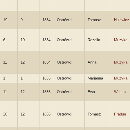
19
9
1834
Ostrówki
Tomasz
Hulewicz
6
10
1834
Ostrówki
Rozalia
Muzyka
11
12
1834
Ostrówki
Anna
Muzyka
1
1
1835
Ostrówki
Marianna
Muzyka
11
12
1836
Ostrówki
Ewa
Wasiuk
20
12
1836
Ostrówki
Tomasz
Pradun