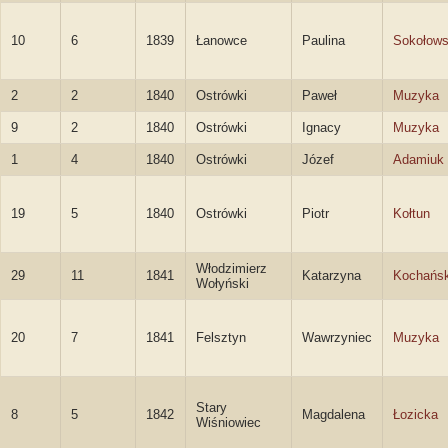
10
6
1839
Łanowce
Paulina
Sokołow
2
2
1840
Ostrówki
Paweł
Muzyka
9
2
1840
Ostrówki
Ignacy
Muzyka
1
4
1840
Ostrówki
Józef
Adamiuk
19
5
1840
Ostrówki
Piotr
Kołtun
Włodzimierz
29
11
1841
Katarzyna
Kochańs
Wołyński
20
7
1841
Felsztyn
Wawrzyniec
Muzyka
Stary
8
5
1842
Magdalena
Łozicka
Wiśniowiec