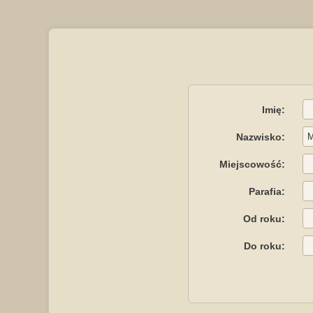
Imię:
Nazwisko:
Miejscowość:
Parafia:
Od roku:
Do roku: