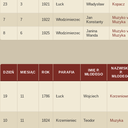
23
3
1921
Łuck
Władysław
Kopacz
Jan
Muzyko v
7
7
1922
Włodzimierzec
Konstanty
Muzyka
Janina
Muzyko v
8
6
1925
Włodzimierzec
Wanda
Muzyka
NAZWIS
IMIĘ P.
DZIEŃ
MIESIĄC
ROK
PARAFIA
P.
MŁODEGO
MŁODEG
19
11
1786
Łuck
Wojciech
Korzeniow
10
11
1824
Krzemieniec
Teodor
Muzyka