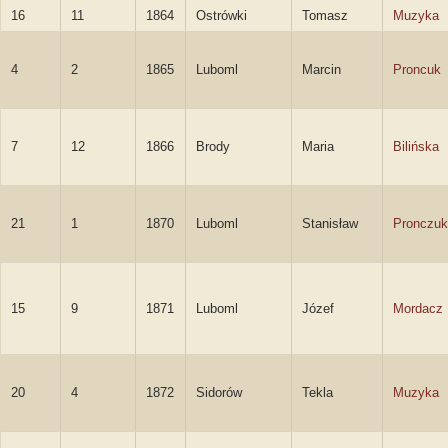
16
11
1864
Ostrówki
Tomasz
Muzyka
4
2
1865
Luboml
Marcin
Proncuk
7
12
1866
Brody
Maria
Bilińska
21
1
1870
Luboml
Stanisław
Pronczuk
15
9
1871
Luboml
Józef
Mordacz
20
4
1872
Sidorów
Tekla
Muzyka