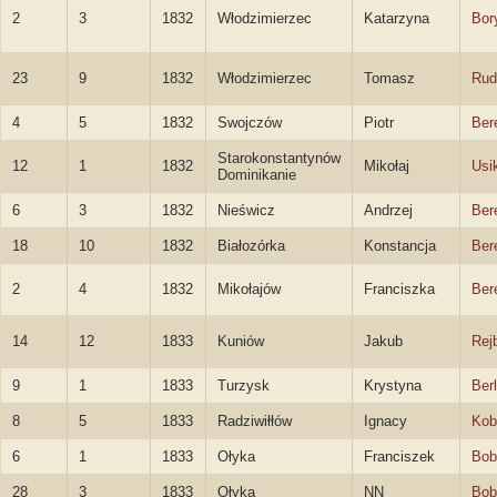
2
3
1832
Włodzimierzec
Katarzyna
Bor
23
9
1832
Włodzimierzec
Tomasz
Rud
4
5
1832
Swojczów
Piotr
Ber
Starokonstantynów
12
1
1832
Mikołaj
Usi
Dominikanie
6
3
1832
Nieświcz
Andrzej
Ber
18
10
1832
Białozórka
Konstancja
Ber
2
4
1832
Mikołajów
Franciszka
Ber
14
12
1833
Kuniów
Jakub
Rej
9
1
1833
Turzysk
Krystyna
Berl
8
5
1833
Radziwiłłów
Ignacy
Kob
6
1
1833
Ołyka
Franciszek
Bob
28
3
1833
Ołyka
NN
Bob