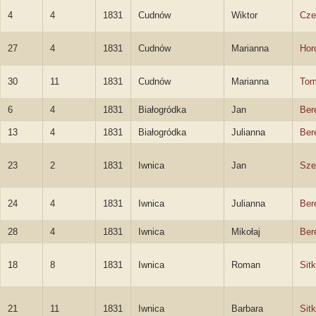
4
4
1831
Cudnów
Wiktor
Cze
27
4
1831
Cudnów
Marianna
Hor
30
11
1831
Cudnów
Marianna
Tom
6
4
1831
Białogródka
Jan
Ber
13
4
1831
Białogródka
Julianna
Ber
23
2
1831
Iwnica
Jan
Sze
24
4
1831
Iwnica
Julianna
Ber
28
4
1831
Iwnica
Mikołaj
Ber
18
8
1831
Iwnica
Roman
Sit
21
11
1831
Iwnica
Barbara
Sit