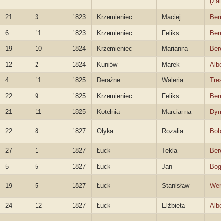
(Za
21
3
1823
Krzemieniec
Maciej
Ber
6
11
1823
Krzemieniec
Feliks
Ber
19
10
1824
Krzemieniec
Marianna
Ber
12
2
1824
Kuniów
Marek
Alb
4
11
1825
Deraźne
Waleria
Tre
22
9
1825
Krzemieniec
Feliks
Ber
21
11
1825
Kotelnia
Marcianna
Dym
22
8
1827
Ołyka
Rozalia
Bob
27
1
1827
Łuck
Tekla
Ber
5
5
1827
Łuck
Jan
Bog
19
5
1827
Łuck
Stanisław
Wer
24
12
1827
Łuck
Elżbieta
Albe