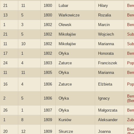
21
11
1800
Lubar
Hilary
Ber
13
5
1800
Warkowicze
Rozalia
Ber
1
3
1802
Olewsk
Marcin
Ber
21
5
1802
Mikołajów
Wojciech
Sub
11
10
1802
Mikołajów
Marianna
Sub
17
1
1802
Ołyka
Honorata
Ber
24
4
1803
Zaturce
Franciszek
Pop
11
11
1805
Ołyka
Marianna
Ber
16
4
1806
Zaturce
Elżbieta
Pop
Ber
2
5
1806
Ołyka
Ignacy
(Be
26
1
1807
Ołyka
Małgorzata
Ber
1
8
1809
Kuniów
Aleksander
Zub
Bie
20
12
1809
Skurcze
Joanna
(Be