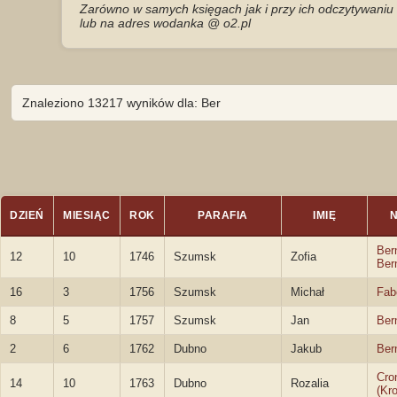
Zarówno w samych księgach jak i przy ich odczytywaniu 
lub na adres wodanka @ o2.pl
Znaleziono 13217 wyników dla: Ber
DZIEŃ
MIESIĄC
ROK
PARAFIA
IMIĘ
Ber
12
10
1746
Szumsk
Zofia
Ber
16
3
1756
Szumsk
Michał
Fab
8
5
1757
Szumsk
Jan
Ber
2
6
1762
Dubno
Jakub
Ber
Cro
14
10
1763
Dubno
Rozalia
(Kr