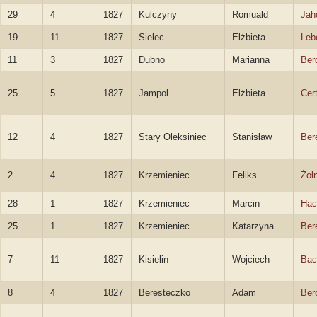
29
4
1827
Kulczyny
Romuald
Jah
19
11
1827
Sielec
Elżbieta
Leb
11
3
1827
Dubno
Marianna
Ber
25
5
1827
Jampol
Elżbieta
Cer
12
4
1827
Stary Oleksiniec
Stanisław
Ber
2
4
1827
Krzemieniec
Feliks
Żoł
28
1
1827
Krzemieniec
Marcin
Hac
25
1
1827
Krzemieniec
Katarzyna
Ber
7
11
1827
Kisielin
Wojciech
Bac
8
4
1827
Beresteczko
Adam
Ber