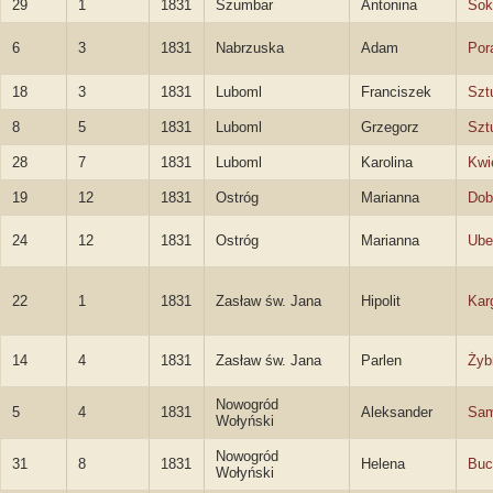
29
1
1831
Szumbar
Antonina
Sok
6
3
1831
Nabrzuska
Adam
Por
18
3
1831
Luboml
Franciszek
Szt
8
5
1831
Luboml
Grzegorz
Szt
28
7
1831
Luboml
Karolina
Kwi
19
12
1831
Ostróg
Marianna
Dob
24
12
1831
Ostróg
Marianna
Ube
22
1
1831
Zasław św. Jana
Hipolit
Kar
14
4
1831
Zasław św. Jana
Parlen
Żyb
Nowogród
5
4
1831
Aleksander
Sam
Wołyński
Nowogród
31
8
1831
Helena
Buc
Wołyński