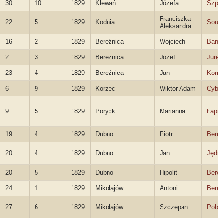
30
10
1829
Klewań
Józefa
Szp
Franciszka
22
5
1829
Kodnia
Sou
Aleksandra
16
2
1829
Bereźnica
Wojciech
Ban
2
3
1829
Bereźnica
Józef
Jur
23
4
1829
Bereźnica
Jan
Kor
6
9
1829
Korzec
Wiktor Adam
Cyb
9
5
1829
Poryck
Marianna
Łap
19
4
1829
Dubno
Piotr
Ber
20
4
1829
Dubno
Jan
Jęd
20
5
1829
Dubno
Hipolit
Ber
24
1
1829
Mikołajów
Antoni
Ber
27
6
1829
Mikołajów
Szczepan
Pob