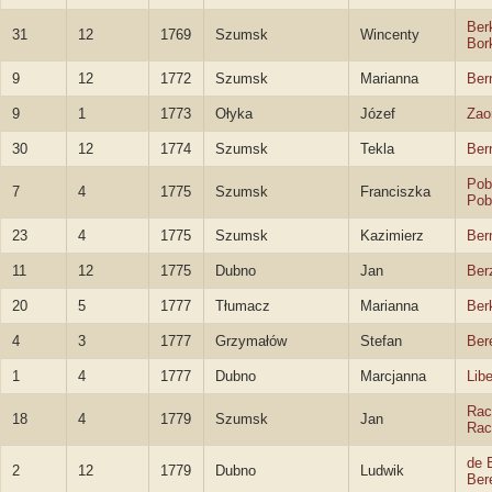
Ber
31
12
1769
Szumsk
Wincenty
Bor
9
12
1772
Szumsk
Marianna
Ber
9
1
1773
Ołyka
Józef
Zao
30
12
1774
Szumsk
Tekla
Ber
Pob
7
4
1775
Szumsk
Franciszka
Pob
23
4
1775
Szumsk
Kazimierz
Ber
11
12
1775
Dubno
Jan
Ber
20
5
1777
Tłumacz
Marianna
Ber
4
3
1777
Grzymałów
Stefan
Ber
1
4
1777
Dubno
Marcjanna
Libe
Rac
18
4
1779
Szumsk
Jan
Rac
de 
2
12
1779
Dubno
Ludwik
Ber