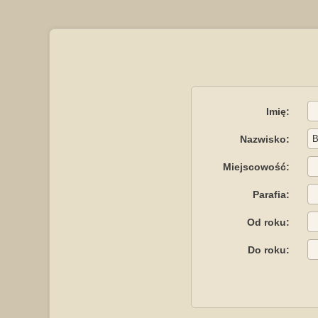
Imię:
Nazwisko:
Miejscowość:
Parafia:
Od roku:
Do roku: