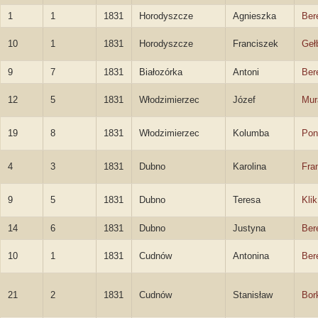
1
1
1831
Horodyszcze
Agnieszka
Ber
10
1
1831
Horodyszcze
Franciszek
Geł
9
7
1831
Białozórka
Antoni
Ber
12
5
1831
Włodzimierzec
Józef
Mur
19
8
1831
Włodzimierzec
Kolumba
Pon
4
3
1831
Dubno
Karolina
Fra
9
5
1831
Dubno
Teresa
Klik
14
6
1831
Dubno
Justyna
Ber
10
1
1831
Cudnów
Antonina
Ber
21
2
1831
Cudnów
Stanisław
Bor