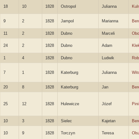
18
10
1828
Ostropol
Julianna
Kul
9
2
1828
Jampol
Marianna
Ber
11
2
1828
Dubno
Marceli
Obo
24
2
1828
Dubno
Adam
Kle
1
4
1828
Dubno
Ludwik
Rob
7
1
1828
Katerburg
Julianna
Wit
20
8
1828
Katerburg
Jan
Ber
25
12
1828
Hulewicze
Józef
Pini
10
3
1828
Sielec
Kajetan
Ber
10
9
1828
Torczyn
Teresa
Ols