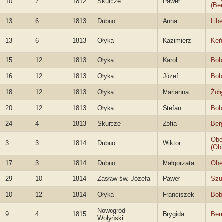
10
7
1812
Skurcze
Paweł
(Be
13
6
1813
Dubno
Anna
Libe
13
6
1813
Ołyka
Kazimierz
Keń
15
12
1813
Ołyka
Karol
Bob
16
12
1813
Ołyka
Józef
Bob
18
12
1813
Ołyka
Marianna
Żoł
20
12
1813
Ołyka
Stefan
Bob
24
4
1813
Skurcze
Zofia
Ber
Obe
3
3
1814
Dubno
Wiktor
(Ob
17
3
1814
Dubno
Małgorzata
Obe
29
10
1814
Zasław św. Józefa
Paweł
Szu
10
12
1814
Ołyka
Franciszek
Bob
Nowogród
9
4
1815
Brygida
Ber
Wołyński