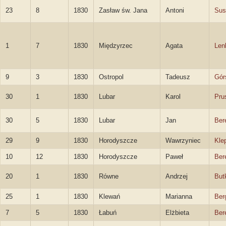
23
8
1830
Zasław św. Jana
Antoni
Sus
1
7
1830
Międzyrzec
Agata
Len
9
3
1830
Ostropol
Tadeusz
Gór
30
1
1830
Lubar
Karol
Pru
30
5
1830
Lubar
Jan
Ber
29
9
1830
Horodyszcze
Wawrzyniec
Kle
10
12
1830
Horodyszcze
Paweł
Ber
20
1
1830
Równe
Andrzej
But
25
1
1830
Klewań
Marianna
Berg
7
5
1830
Łabuń
Elżbieta
Ber