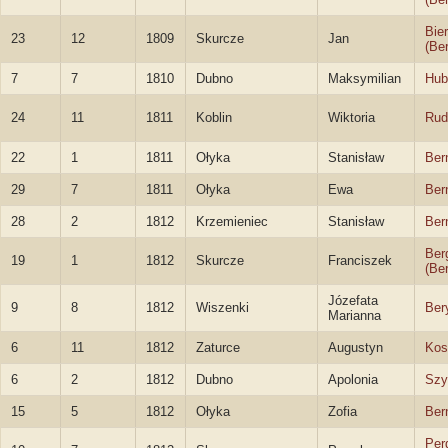
Bie
23
12
1809
Skurcze
Jan
(Be
7
7
1810
Dubno
Maksymilian
Hub
24
11
1811
Koblin
Wiktoria
Rud
22
1
1811
Ołyka
Stanisław
Ber
29
7
1811
Ołyka
Ewa
Ber
28
2
1812
Krzemieniec
Stanisław
Ber
Ber
19
1
1812
Skurcze
Franciszek
(Be
Józefata
9
8
1812
Wiszenki
Ber
Marianna
6
11
1812
Zaturce
Augustyn
Kos
6
2
1812
Dubno
Apolonia
Szy
15
5
1812
Ołyka
Zofia
Ber
Per