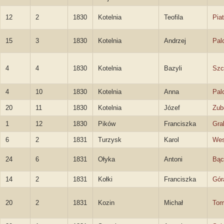
12
2
1830
Kotelnia
Teofila
Pia
15
3
1830
Kotelnia
Andrzej
Pal
4
4
1830
Kotelnia
Bazyli
Szc
4
10
1830
Kotelnia
Anna
Pal
20
11
1830
Kotelnia
Józef
Zub
1
12
1830
Pików
Franciszka
Gra
6
2
1831
Turzysk
Karol
Wes
24
6
1831
Ołyka
Antoni
Bąc
14
2
1831
Kołki
Franciszka
Gór
20
2
1831
Kozin
Michał
Tom