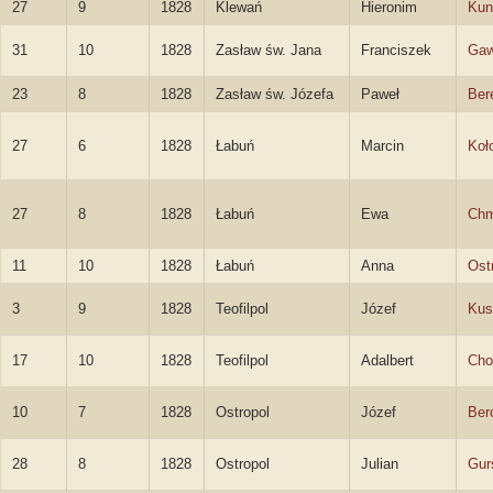
27
9
1828
Klewań
Hieronim
Kun
31
10
1828
Zasław św. Jana
Franciszek
Gaw
23
8
1828
Zasław św. Józefa
Paweł
Ber
27
6
1828
Łabuń
Marcin
Koł
27
8
1828
Łabuń
Ewa
Chm
11
10
1828
Łabuń
Anna
Ost
3
9
1828
Teofilpol
Józef
Kus
17
10
1828
Teofilpol
Adalbert
Cho
10
7
1828
Ostropol
Józef
Ber
28
8
1828
Ostropol
Julian
Gur