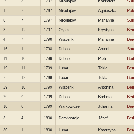
29
3
1797
Mikołajów
Kazimierz
Sub
1
7
1797
Mikołajów
Agnieszka
Pob
6
7
1797
Mikołajów
Marianna
Sub
3
12
1797
Ołyka
Krystyna
Ber
4
7
1798
Wiszenki
Marianna
Ber
16
1
1798
Dubno
Antoni
Sau
11
10
1798
Dubno
Piotr
Ber
19
11
1799
Lubar
Tekla
Ber
7
12
1799
Lubar
Tekla
Ber
29
10
1799
Wiszenki
Antonina
Ber
29
9
1799
Dubno
Barbara
Ber
10
8
1799
Warkowicze
Julianna
Ber
3
4
1800
Dorohostaje
Józef
Ber
30
1
1800
Lubar
Katarzyna
Ber