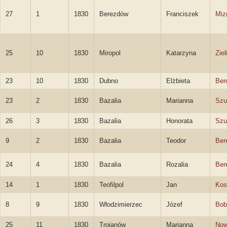
27
1
1830
Berezdów
Franciszek
Mizg
25
10
1830
Miropol
Katarzyna
Zie
23
10
1830
Dubno
Elżbieta
Ber
23
2
1830
Bazalia
Marianna
Szu
26
3
1830
Bazalia
Honorata
Szu
9
2
1830
Bazalia
Teodor
Ber
24
4
1830
Bazalia
Rozalia
Ber
14
1
1830
Teofilpol
Jan
Kos
8
9
1830
Włodzimierzec
Józef
Bob
25
11
1830
Trojanów
Marianna
Now