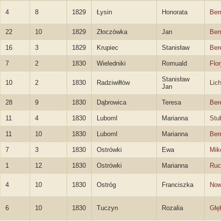
4
8
1829
Łysin
Honorata
Ber
22
10
1829
Złoczówka
Jan
Ber
16
3
1829
Krupiec
Stanisław
Ber
7
2
1830
Wieledniki
Romuald
Flo
Stanisław
10
2
1830
Radziwiłłów
Lic
Jan
28
9
1830
Dąbrowica
Teresa
Ber
11
4
1830
Luboml
Marianna
Stu
11
10
1830
Luboml
Marianna
Ber
7
3
1830
Ostrówki
Ewa
Mik
1
12
1830
Ostrówki
Marianna
Ruc
4
10
1830
Ostróg
Franciszka
Now
6
10
1830
Tuczyn
Rozalia
Głę