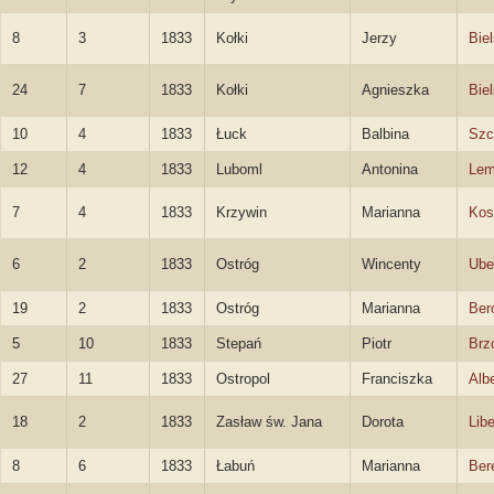
8
3
1833
Kołki
Jerzy
Biel
24
7
1833
Kołki
Agnieszka
Bie
10
4
1833
Łuck
Balbina
Szc
12
4
1833
Luboml
Antonina
Lem
7
4
1833
Krzywin
Marianna
Kos
6
2
1833
Ostróg
Wincenty
Ube
19
2
1833
Ostróg
Marianna
Ber
5
10
1833
Stepań
Piotr
Brz
27
11
1833
Ostropol
Franciszka
Albe
18
2
1833
Zasław św. Jana
Dorota
Lib
8
6
1833
Łabuń
Marianna
Ber