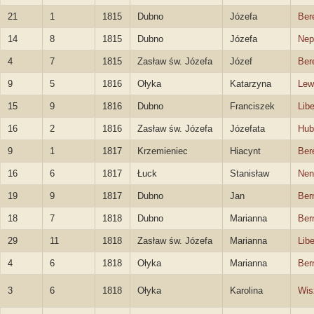
21
1
1815
Dubno
Józefa
Ber
14
8
1815
Dubno
Józefa
Nep
4
7
1815
Zasław św. Józefa
Józef
Ber
9
5
1816
Ołyka
Katarzyna
Lew
15
9
1816
Dubno
Franciszek
Libe
16
2
1816
Zasław św. Józefa
Józefata
Hub
9
1
1817
Krzemieniec
Hiacynt
Ber
16
6
1817
Łuck
Stanisław
Nen
19
9
1817
Dubno
Jan
Ber
18
7
1818
Dubno
Marianna
Ber
29
11
1818
Zasław św. Józefa
Marianna
Lib
4
6
1818
Ołyka
Marianna
Ber
3
6
1818
Ołyka
Karolina
Wis