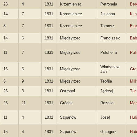
23
4
1831
Krzemieniec
Petronela
Ber
14
7
1831
Krzemieniec
Julianna
Kli
8
7
1831
Krzemieniec
Tomasz
Ejs
14
6
1831
Międzyrzec
Franciszek
Bab
11
7
1831
Międzyrzec
Pulcheria
Pul
Władysław
16
6
1831
Międzyrzec
Gro
Jan
5
9
1831
Międzyrzec
Teofila
Mił
26
3
1831
Ostropol
Jędrzej
Tuc
26
11
1831
Gródek
Rozalia
Mar
11
4
1831
Szpanów
Józef
Hub
15
4
1831
Szpanów
Grzegorz
Hub