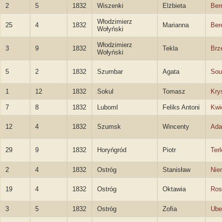
2
5
1832
Wiszenki
Elżbieta
Ber
Włodzimierz
25
4
1832
Marianna
Ber
Wołyński
Włodzimierz
3
9
1832
Tekla
Brz
Wołyński
5
2
1832
Szumbar
Agata
Sou
1
12
1832
Sokul
Tomasz
Kry
7
8
1832
Luboml
Feliks Antoni
Kwi
12
4
1832
Szumsk
Wincenty
Ada
29
9
1832
Horyńgród
Piotr
Terl
2
4
1832
Ostróg
Stanisław
Nie
19
4
1832
Ostróg
Oktawia
Ros
3
5
1832
Ostróg
Zofia
Ube