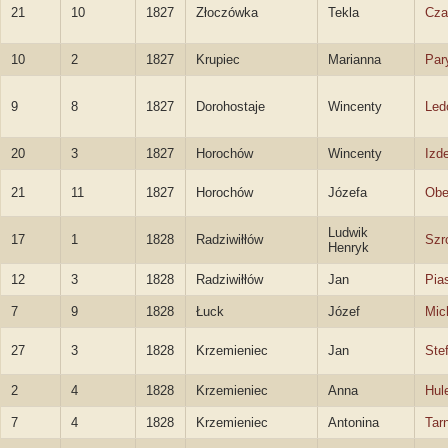
21
10
1827
Złoczówka
Tekla
Cza
10
2
1827
Krupiec
Marianna
Par
9
8
1827
Dorohostaje
Wincenty
Led
20
3
1827
Horochów
Wincenty
Izd
21
11
1827
Horochów
Józefa
Obe
Ludwik
17
1
1828
Radziwiłłów
Szr
Henryk
12
3
1828
Radziwiłłów
Jan
Pia
7
9
1828
Łuck
Józef
Mic
27
3
1828
Krzemieniec
Jan
Ste
2
4
1828
Krzemieniec
Anna
Hul
7
4
1828
Krzemieniec
Antonina
Tar