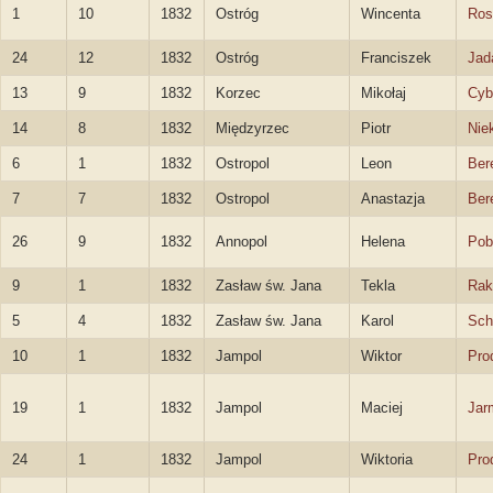
1
10
1832
Ostróg
Wincenta
Ros
24
12
1832
Ostróg
Franciszek
Jad
13
9
1832
Korzec
Mikołaj
Cyb
14
8
1832
Międzyrzec
Piotr
Nie
6
1
1832
Ostropol
Leon
Ber
7
7
1832
Ostropol
Anastazja
Ber
26
9
1832
Annopol
Helena
Pob
9
1
1832
Zasław św. Jana
Tekla
Rak
5
4
1832
Zasław św. Jana
Karol
Sch
10
1
1832
Jampol
Wiktor
Pro
19
1
1832
Jampol
Maciej
Jar
24
1
1832
Jampol
Wiktoria
Pro