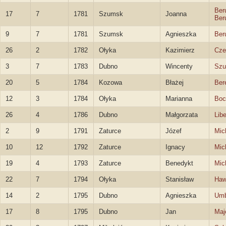
Ber
17
7
1781
Szumsk
Joanna
Ber
9
7
1781
Szumsk
Agnieszka
Ber
26
2
1782
Ołyka
Kazimierz
Cze
3
7
1783
Dubno
Wincenty
Szu
20
5
1784
Kozowa
Błażej
Ber
12
3
1784
Ołyka
Marianna
Boc
26
4
1786
Dubno
Małgorzata
Libe
2
9
1791
Zaturce
Józef
Mic
10
12
1792
Zaturce
Ignacy
Mic
19
4
1793
Zaturce
Benedykt
Mic
22
7
1794
Ołyka
Stanisław
Haw
14
2
1795
Dubno
Agnieszka
Umb
17
8
1795
Dubno
Jan
Maj