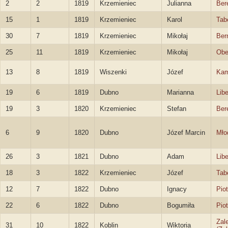
2
2
1819
Krzemieniec
Julianna
Ber
15
1
1819
Krzemieniec
Karol
Tab
30
7
1819
Krzemieniec
Mikołaj
Ber
25
11
1819
Krzemieniec
Mikołaj
Obe
13
8
1819
Wiszenki
Józef
Kam
19
6
1819
Dubno
Marianna
Libe
19
3
1820
Krzemieniec
Stefan
Ber
6
9
1820
Dubno
Józef Marcin
Mło
26
3
1821
Dubno
Adam
Libe
18
3
1822
Krzemieniec
Józef
Tab
12
7
1822
Dubno
Ignacy
Pio
22
6
1822
Dubno
Bogumiła
Pio
Zal
31
10
1822
Koblin
Wiktoria