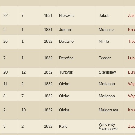
22
7
1831
Nieświcz
Jakub
Zal
2
1
1831
Jampol
Mateusz
Kas
26
1
1832
Deraźne
Nimfa
Tre
7
1
1832
Deraźne
Teodor
Lub
20
12
1832
Turzysk
Stanisław
Bur
11
2
1832
Ołyka
Marianna
Wąs
8
7
1832
Ołyka
Marianna
Wąs
2
10
1832
Ołyka
Małgorzata
Kow
Wincenty
3
2
1832
Kołki
Zaw
Świętopełk