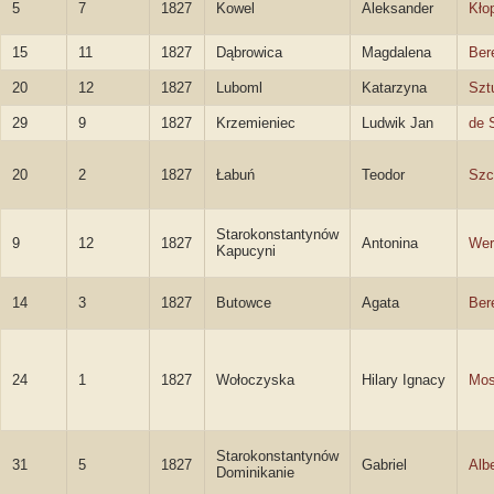
5
7
1827
Kowel
Aleksander
Kło
15
11
1827
Dąbrowica
Magdalena
Ber
20
12
1827
Luboml
Katarzyna
Szt
29
9
1827
Krzemieniec
Ludwik Jan
de 
20
2
1827
Łabuń
Teodor
Szc
Starokonstantynów
9
12
1827
Antonina
Wer
Kapucyni
14
3
1827
Butowce
Agata
Ber
24
1
1827
Wołoczyska
Hilary Ignacy
Mos
Starokonstantynów
31
5
1827
Gabriel
Alb
Dominikanie