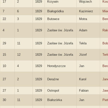
17
2
1829
Krzywin
Wojciech
Kos
7
6
1829
Białogródka
Kazimierz
Mie
22
3
1829
Butowce
Motra
Ber
4
1
1829
Zasław św. Józefa
Adam
Rak
29
11
1829
Zasław św. Józefa
Tekla
Bob
15
12
1829
Zasław św. Józefa
Józef
Terl
10
4
1829
Horodyszcze
Jan
Ber
27
2
1829
Deraźne
Karol
Jan
27
1
1829
Ostropol
Fabian
Jaw
30
11
1829
Białozórka
Jan
Pie