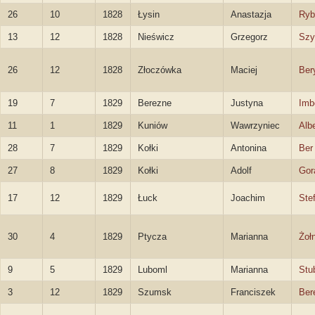
26
10
1828
Łysin
Anastazja
Ryb
13
12
1828
Nieświcz
Grzegorz
Szy
26
12
1828
Złoczówka
Maciej
Ber
19
7
1829
Berezne
Justyna
Imb
11
1
1829
Kuniów
Wawrzyniec
Alb
28
7
1829
Kołki
Antonina
Ber
27
8
1829
Kołki
Adolf
Gor
17
12
1829
Łuck
Joachim
Ste
30
4
1829
Ptycza
Marianna
Żoł
9
5
1829
Luboml
Marianna
Stu
3
12
1829
Szumsk
Franciszek
Ber